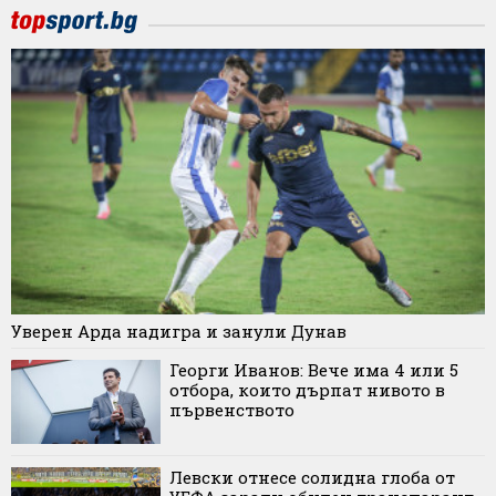
Уверен Арда надигра и занули Дунав
Георги Иванов: Вече има 4 или 5
отбора, които дърпат нивото в
първенството
Левски отнесе солидна глоба от