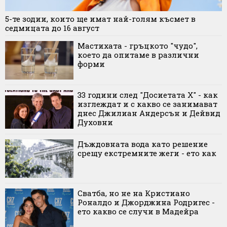
5-те зодии, които ще имат най-голям късмет в
седмицата до 16 август
Мастихата - гръцкото "чудо",
което да опитаме в различни
форми
33 години след "Досиетата X" - как
изглеждат и с какво се занимават
днес Джилиан Андерсън и Дейвид
Духовни
Дъждовната вода като решение
срещу екстремните жеги - ето как
Сватба, но не на Кристиано
Роналдо и Джорджина Родригес -
ето какво се случи в Мадейра