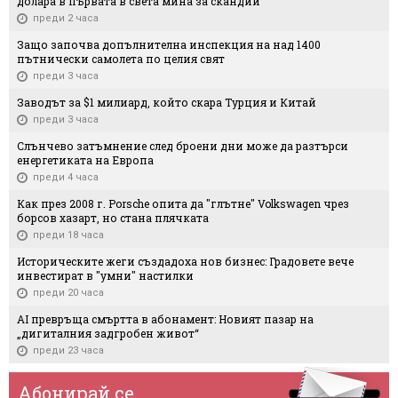
долара в първата в света мина за скандий
преди 2 часа
Защо започва допълнителна инспекция на над 1400
пътнически самолета по целия свят
преди 3 часа
Заводът за $1 милиард, който скара Турция и Китай
преди 3 часа
Слънчево затъмнение след броени дни може да разтърси
енергетиката на Европа
преди 4 часа
Как през 2008 г. Porsche опита да "глътне" Volkswagen чрез
борсов хазарт, но стана плячката
преди 18 часа
Историческите жеги създадоха нов бизнес: Градовете вече
инвестират в "умни" настилки
преди 20 часа
AI превръща смъртта в абонамент: Новият пазар на
„дигиталния задгробен живот“
преди 23 часа
Абонирай се