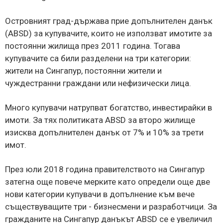
Островният град-държава прие допълнителен данък
(ABSD) за купувачите, които не използват имотите за
постоянни жилища през 2011 година. Тогава
купувачите са били разделени на три категории:
жители на Сингапур, постоянни жители и
чуждестранни граждани или нефизически лица.
Много купувачи натрупват богатство, инвестирайки в
имоти. За тях политиката ABSD за второ жилище
изисква допълнителен данък от 7% и 10% за трети
имот.
През юли 2018 година правителството на Сингапур
затегна още повече мерките като определи още две
нови категории купувачи в допълнение към вече
съществуващите три - бизнесмени и разработчици. За
гражданите на Сингапур данъкът ABSD се е увеличил