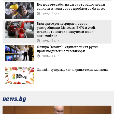
Все повече работници са със запорирани
заплати и това вече е проблем за бизнеса
преди 5 дни
Българите регистрират повече
употребявани Mercedes, BMW и Audi,
отколкото всички закупени нови
автомобили
преди 5 дни
Фалира "Квант" - единственият руски
производител на телевизори
преди 5 дни
Онлайн супермаркет и хранителен магазин