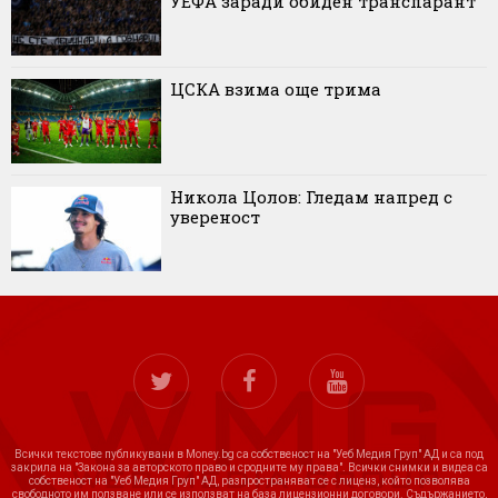
УЕФА заради обиден транспарант
ЦСКА взима още трима
Никола Цолов: Гледам напред с
увереност
Всички текстове публикувани в Money.bg са собственост на "Уеб Медия Груп" АД и са под
закрила на "Закона за авторското право и сродните му права". Всички снимки и видеа са
собственост на "Уеб Медия Груп" АД, разпространяват се с лиценз, който позволява
свободното им ползване или се използват на база лицензионни договори. Съдържанието,