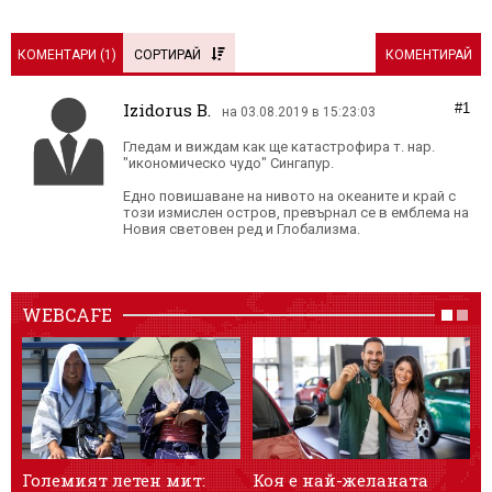
КОМЕНТАРИ (
1
)
СОРТИРАЙ
КОМЕНТИРАЙ
Izidorus B.
#1
на 03.08.2019 в 15:23:03
Гледам и виждам как ще катастрофира т. нар.
"икономическо чудо" Сингапур.
Едно повишаване на нивото на океаните и край с
този измислен остров, превърнал се в емблема на
Новия световен ред и Глобализма.
WEBCAFE
Големият летен мит:
Коя е най-желаната
Л