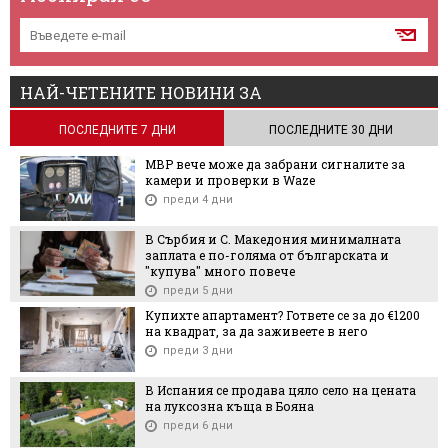
НАЙ-ЧЕТЕНИТЕ НОВИНИ ЗА
ПОСЛЕДНИТЕ 7 ДНИ
ПОСЛЕДНИТЕ 30 ДНИ
МВР вече може да забрани сигналите за
камери и проверки в Waze
преди 4 дни
В Сърбия и С. Македония минималната
заплата е по-голяма от българската и
"купува" много повече
преди 5 дни
Купихте апартамент? Гответе се за до €1200
на квадрат, за да заживеете в него
преди 3 дни
В Испания се продава цяло село на цената
на луксозна къща в Бояна
преди 6 дни