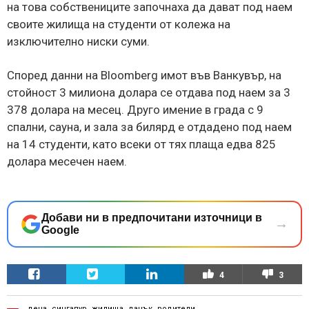
на това собствениците започнаха да дават под наем
своите жилища на студенти от колежа на
изключително ниски суми.
Според данни на Bloomberg имот във Ванкувър, на
стойност 3 милиона долара се отдава под наем за 3
378 долара на месец. Друго имение в града с 9
спални, сауна, и зала за билярд е отдадено под наем
на 14 студенти, като всеки от тях плаща едва 825
долара месечен наем.
Добави ни в предпочитани източници в
→
Google
4
3
деца
,
сингапур
,
жилища
,
данък
,
родители
,