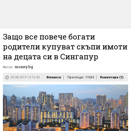
Защо все повече богати
родители купуват скъпи имоти
на децата си в Сингапур
money.bg
Автор:
03.08.2019 13:15:30
Финанси
Прегледи: 11024
Коментари (
1
)