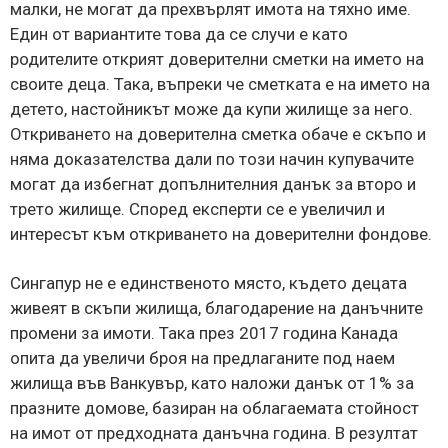
малки, не могат да прехвърлят имота на тяхно име.
Един от вариантите това да се случи е като
родителите открият доверителни сметки на името на
своите деца. Така, въпреки че сметката е на името на
детето, настойникът може да купи жилище за него.
Откриването на доверителна сметка обаче е скъпо и
няма доказателства дали по този начин купувачите
могат да избегнат допълнителния данък за второ и
трето жилище. Според експерти се е увеличил и
интересът към откриването на доверителни фондове.
Сингапур не е единственото място, където децата
живеят в скъпи жилища, благодарение на данъчните
промени за имоти. Така през 2017 година Канада
опита да увеличи броя на предлаганите под наем
жилища във Ванкувър, като наложи данък от 1% за
празните домове, базиран на облагаемата стойност
на имот от предходната данъчна година. В резултат