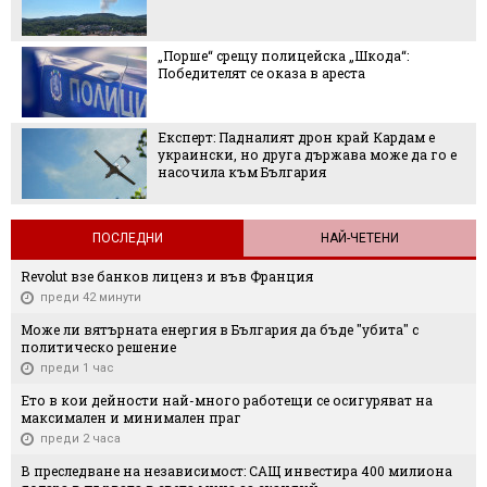
„Порше“ срещу полицейска „Шкода“:
Победителят се оказа в ареста
Експерт: Падналият дрон край Кардам е
украински, но друга държава може да го е
насочила към България
ПОСЛЕДНИ
НАЙ-ЧЕТЕНИ
Revolut взе банков лиценз и във Франция
преди 42 минути
Може ли вятърната енергия в България да бъде "убита" с
политическо решение
преди 1 час
Ето в кои дейности най-много работещи се осигуряват на
максимален и минимален праг
преди 2 часа
В преследване на независимост: САЩ инвестира 400 милиона