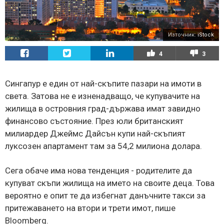
Източник:
iStock
4
3
Сингапур е един от най-скъпите пазари на имоти в
света. Затова не е изненадващо, че купувачите на
жилища в островния град-държава имат завидно
финансово състояние. През юли британският
милиардер Джеймс Дайсън купи най-скъпият
луксозен апартамент там за 54,2 милиона долара.
Сега обаче има нова тенденция - родителите да
купуват скъпи жилища на името на своите деца. Това
вероятно е опит те да избегнат данъчните такси за
притежаването на втори и трети имот, пише
Bloomberg.