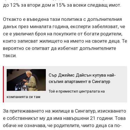
до 12% за втори дом и 15% за всеки следващ имот.
Откакто е въведена тази политика с допълнителния
данък през миналата година, експерти забелязват, че
се е увеличил броя на покупките от богати родители,
които записват жилището на името на своите деца. Те
вероятно се опитват да избегнат допълнителните
такси.
Сър Джеймс Дайсън купува най-
скъпия апартамент в Сингапур
Той е преместил централата на
компанията си там
За притежаването на жилище в Сингапур, изискването
е собственикът му да има навършени 21 години. Това
обаче не означава, че родителите, чиито деца са по-