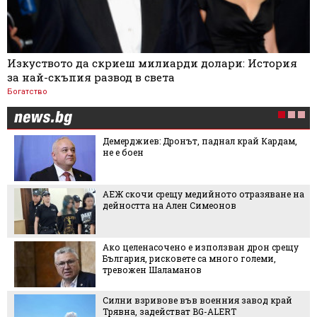
Изкуството да скриеш милиарди долари: История
за най-скъпия развод в света
Богатство
Демерджиев: Дронът, паднал край Кардам,
не е боен
АЕЖ скочи срещу медийното отразяване на
дейността на Ален Симеонов
Ако целенасочено е използван дрон срещу
България, рисковете са много големи,
тревожен Шаламанов
Силни взривове във военния завод край
Трявна, задействат BG-ALERT