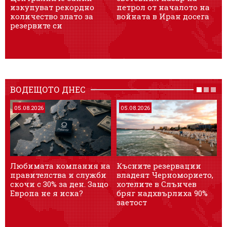
изкупуват рекордно
петрол от началото на
п
количество злато за
войната в Иран досега
резервите си
ВОДЕЩОТО ДНЕС
05.08.2026
05.08.2026
Любимата компания на
Късните резервации
T
правителства и служби
владеят Черноморието,
р
скочи с 30% за ден. Защо
хотелите в Слънчев
м
Европа не я иска?
бряг надхвърлиха 90%
с
заетост
г
е