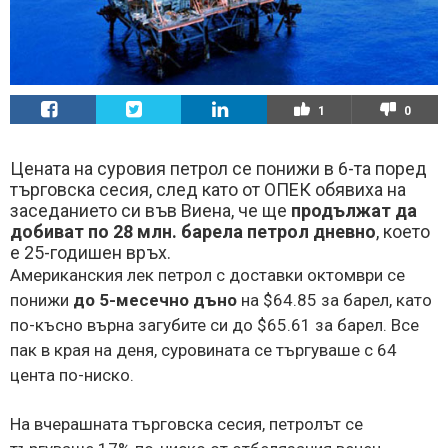
1
0
Цената на суровия петрол се понижи в 6-та поред
търговска сесия, след като от ОПЕК обявиха на
заседанието си във Виена, че ще
продължат да
добиват по 28 млн. барела петрол дневно
, което
е 25-годишен връх.
Американския лек петрол с доставки октомври се
понижи
до 5-месечно дъно
на $64.85 за барел, като
по-късно върна загубите си до $65.61 за барел. Все
пак в края на деня, суровината се търгуваше с 64
цента по-ниско.
На вчерашната търговска сесия, петролът се