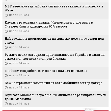
МВР вече може да забрани сигналите за камери и проверки в
Waze
преди 12 часа
Късните резервации владеят Черноморието, хотелите в
Слънчев бряг надхвърлиха 90% заетост
преди 13 часа
Най-големият производител на свинско месо у нас откри нов
завод
преди 14 часа
Руските атаки затвориха пристанищата на Украйна в пика на
реколтата - логистиката пред блокада
преди 14 часа
IT обявите за работа се стопиха с над 25% за година
преди 15 часа
Важна германска компания от автомобилния сектор фалира
преди 15 часа
Веригата Minimart набра още €20 милиона за разширяването си
до 800 магазина
преди 16 часа