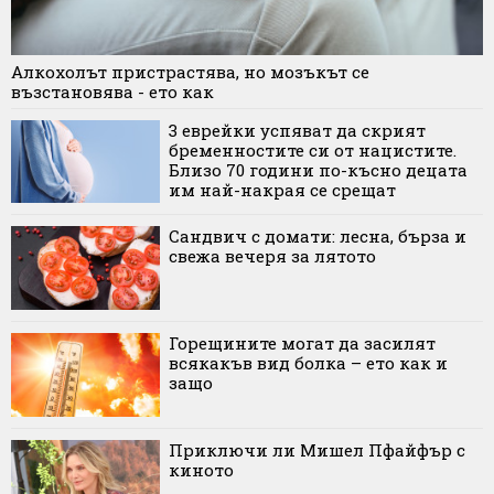
Алкохолът пристрастява, но мозъкът се
възстановява - ето как
3 еврейки успяват да скрият
бременностите си от нацистите.
Близо 70 години по-късно децата
им най-накрая се срещат
Сандвич с домати: лесна, бърза и
свежа вечеря за лятото
Горещините могат да засилят
всякакъв вид болка – ето как и
защо
Приключи ли Мишел Пфайфър с
киното