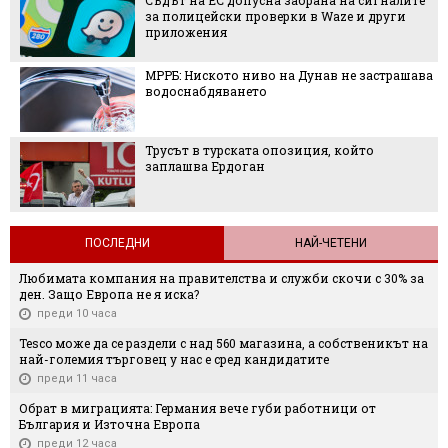
Съдът на ЕС допусна забрана на сигналите
за полицейски проверки в Waze и други
приложения
МРРБ: Ниското ниво на Дунав не застрашава
водоснабдяването
Трусът в турската опозиция, който
заплашва Ердоган
ПОСЛЕДНИ
НАЙ-ЧЕТЕНИ
Любимата компания на правителства и служби скочи с 30% за
ден. Защо Европа не я иска?
преди 10 часа
Tesco може да се раздели с над 560 магазина, а собственикът на
най-големия търговец у нас е сред кандидатите
преди 11 часа
Обрат в миграцията: Германия вече губи работници от
България и Източна Европа
преди 12 часа