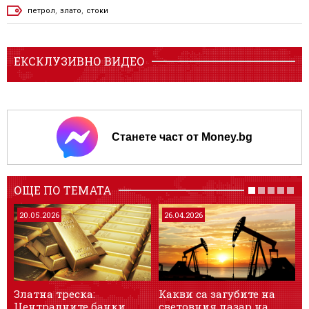
петрол
,
злато
,
стоки
ЕКСКЛУЗИВНО ВИДЕО
Станете част от Money.bg
ОЩЕ ПО ТЕМАТА
20.05.2026
26.04.2026
Златна треска:
Какви са загубите на
Централните банки
световния пазар на