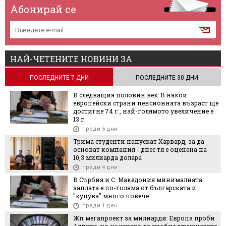
Абонирай се
НАЙ-ЧЕТЕНИТЕ НОВИНИ ЗА
ПОСЛЕДНИТЕ 7 ДНИ
ПОСЛЕДНИТЕ 30 ДНИ
В следващия половин век: В някои
европейски страни пенсионната възраст ще
достигне 74 г., най-голямото увеличение е
13 г.
преди 5 дни
Трима студенти напускат Харвард, за да
основат компания - днес тя е оценена на
10,3 милиарда долара
преди 4 дни
В Сърбия и С. Македония минималната
заплата е по-голяма от българската и
"купува" много повече
преди 1 ден
Жп мегапроект за милиарди: Европа проби