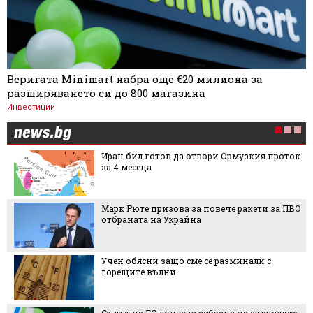
Веригата Minimart набра още €20 милиона за
разширяването си до 800 магазина
Инвестиции
Иран бил готов да отвори Ормузкия проток
за 4 месеца
Марк Рюте призова за повече ракети за ПВО
отбраната на Украйна
Учен обясни защо сме се разминали с
горещите вълни