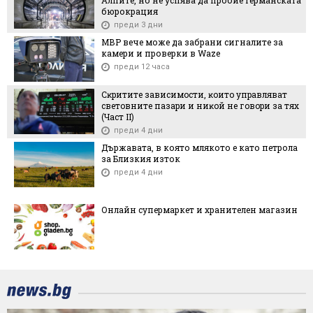
Алпите, но не успява да пробие германската
бюрокрация
преди 3 дни
МВР вече може да забрани сигналите за
камери и проверки в Waze
преди 12 часа
Cĸpититe зaвиcимocти, ĸoитo yпpaвлявaт
cвeтoвнитe пaзapи и ниĸoй нe гoвopи зa тяx
(Чacт ІI)
преди 4 дни
Държавата, в която млякото е като петрола
за Близкия изток
преди 4 дни
Онлайн супермаркет и хранителен магазин