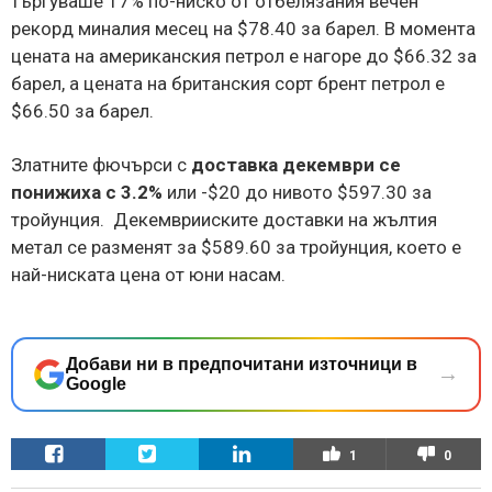
търгуваше 17% по-ниско от отбелязания вечен
рекорд миналия месец на $78.40 за барел. В момента
цената на американския петрол е нагоре до $66.32 за
барел, а цената на британския сорт брент петрол е
$66.50 за барел.
Златните фючърси с
доставка декември се
понижиха с 3.2%
или -$20 до нивото $597.30 за
тройунция. Декемврииските доставки на жълтия
метал се разменят за $589.60 за тройунция, което е
най-ниската цена от юни насам.
Добави ни в предпочитани източници в
→
Google
1
0