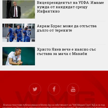
Вицепрезидентът на УЕФА: Имаме
нужда от кандидат срещу
Инфантино
Акрам Бурас може да отсъства
дълго от терените
Христо Янев вече е наясно със
състава за мача с Макаби
Всички текстове публикувани в Money.bg са собственост на "Уеб Медия Груп" АД и са под
закрила на "Закона за авторското право и сродните му права". Всички снимки и видеа са