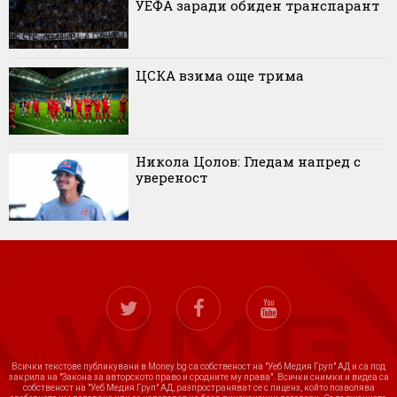
УЕФА заради обиден транспарант
ЦСКА взима още трима
Никола Цолов: Гледам напред с
увереност
Всички текстове публикувани в Money.bg са собственост на "Уеб Медия Груп" АД и са под
закрила на "Закона за авторското право и сродните му права". Всички снимки и видеа са
собственост на "Уеб Медия Груп" АД, разпространяват се с лиценз, който позволява