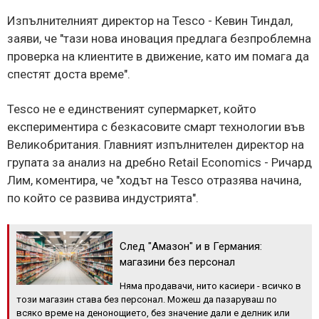
Изпълнителният директор на Tesco - Кевин Тиндал,
заяви, че "тази нова иновация предлага безпроблемна
проверка на клиентите в движение, като им помага да
спестят доста време".
Tesco не е единственият супермаркет, който
експериментира с безкасовите смарт технологии във
Великобритания. Главният изпълнителен директор на
групата за анализ на дребно Retail Economics - Ричард
Лим, коментира, че "ходът на Tesco отразява начина,
по който се развива индустрията".
След "Амазон" и в Германия:
магазини без персонал
Няма продавачи, нито касиери - всичко в
този магазин става без персонал. Можеш да пазаруваш по
всяко време на денонощието, без значение дали е делник или