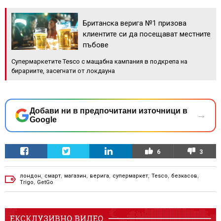
Британска верига №1 призова
клиентите си да посещават местните
пъбове
Супермаркетите Tesco с мащабна кампания в подкрепа на
бирариите, засегнати от локдауна
Добави ни в предпочитани източници в
→
Google
6
3
лондон
,
смарт
,
магазин
,
верига
,
супермаркет
,
Tesco
,
безкасов
,
Trigo
,
GetGo
ЕКСКЛУЗИВНО ВИДЕО