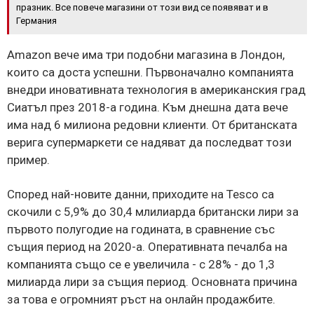
празник. Все повече магазини от този вид се появяват и в
Германия
Amazon вече има три подобни магазина в Лондон,
които са доста успешни. Първоначално компанията
внедри иновативната технология в американския град
Сиатъл през 2018-а година. Към днешна дата вече
има над 6 милиона редовни клиенти. От британската
верига супермаркети се надяват да последват този
пример.
Според най-новите данни, приходите на Tesco са
скочили с 5,9% до 30,4 млилиарда британски лири за
първото полугодие на годината, в сравнение със
същия период на 2020-а. Оперативната печалба на
компанията също се е увеличила - с 28% - до 1,3
милиарда лири за същия период. Основната причина
за това е огромният ръст на онлайн продажбите.