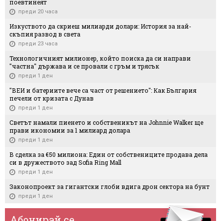
поевтинеят
преди 20 часа
Изкуството да скриеш милиарди долари: История за най-
скъпия развод в света
преди 23 часа
Технологичният милионер, който поиска да си направи
"частна" държава и се провали с гръм и трясък
преди 1 ден
"ВЕИ и батериите вече са част от решението": Как България
печели от кризата с Дунав
преди 1 ден
Светът намали пиенето и собственикът на Johnnie Walker ще
прави икономии за 1 милиард долара
преди 1 ден
В сделка за €50 милиона: Един от собствениците продава дела
си в дружеството зад Sofia Ring Mall
преди 1 ден
Законопроект за гигантски глоби вдига дрон сектора на бунт
преди 1 ден
Абонирай се