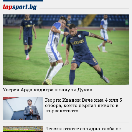
Уверен Арда надигра и занули Дунав
Георги Иванов: Вече има 4 или 5
отбора, които дърпат нивото в
първенството
Левски отнесе солидна глоба от