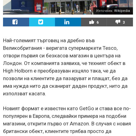
Източник:
Wikipedia
6
3
Най-големият търговец на дребно във
Великобритания - веригата супермаркети Tesco,
отвори първия си безкасов магазин в центъра на
Лондон. От компанията заявиха, че техният обект в
High Holborn е преобразуван изцяло така, че да
позволи на клиентите да пазаруват и плащат, без да
има нужда нито да сканират даден продукт, нито да
използват касата.
Новият формат е известен като GetGo и става все по-
популярен в Европа, следвайки примера на подобни
магазини, открити първо от Amazon. В случая с новия
британски обект, клиентите трябва просто да