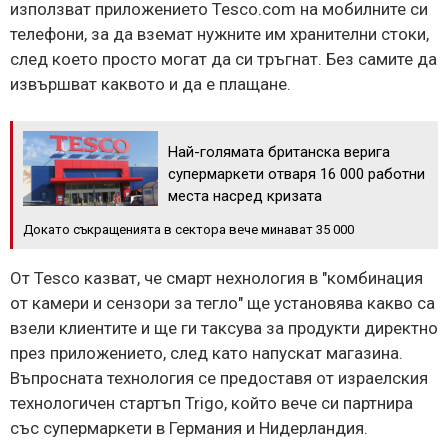
използват приложението Tesco.com на мобилните си
телефони, за да вземат нужните им хранителни стоки,
след което просто могат да си тръгнат. Без самите да
извършват каквото и да е плащане.
Най-голямата британска верига
супермаркети отваря 16 000 работни
места насред кризата
Докато съкращенията в сектора вече минават 35 000
От Tesco казват, че смарт нехнология в "комбинация
от камери и сензори за тегло" ще установява какво са
взели клиентите и ще ги таксува за продукти директно
през приложението, след като напускат магазина.
Въпросната технология се предоставя от израелския
технологичен стартъп Trigo, който вече си партнира
със супермаркети в Германия и Нидерландия.