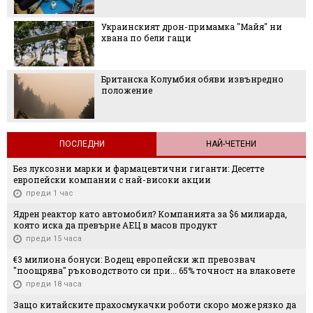
Украинският дрон-примамка "Майя" ни
хвана по бели гащи
Британска Колумбия обяви извънредно
положение
ПОСЛЕДНИ
НАЙ-ЧЕТЕНИ
Без луксозни марки и фармацевтични гиганти: Десетте
европейски компании с най-високи акции
преди 1 час
Ядрен реактор като автомобил? Компанията за $6 милиарда,
която иска да превърне АЕЦ в масов продукт
преди 15 часа
€3 милиона бонуси: Водещ европейски жп превозвач
"поощрява" ръководството си при... 65% точност на влаковете
преди 18 часа
Защо китайските прахосмукачки роботи скоро може рязко да