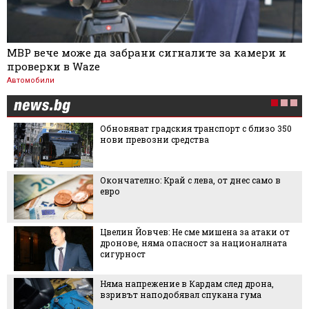
МВР вече може да забрани сигналите за камери и
проверки в Waze
Автомобили
Обновяват градския транспорт с близо 350
нови превозни средства
Окончателно: Край с лева, от днес само в
евро
Цвелин Йовчев: Не сме мишена за атаки от
дронове, няма опасност за националната
сигурност
Няма напрежение в Кардам след дрона,
взривът наподобявал спукана гума