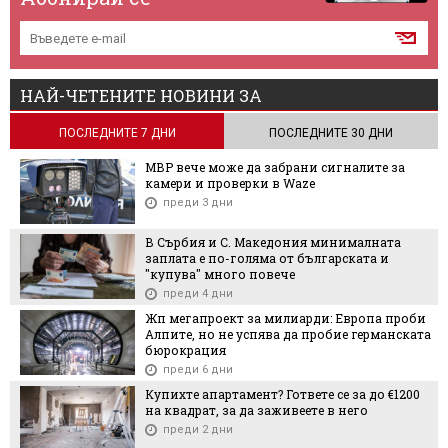
НАЙ-ЧЕТЕНИТЕ НОВИНИ ЗА
ПОСЛЕДНИТЕ 7 ДНИ
ПОСЛЕДНИТЕ 30 ДНИ
МВР вече може да забрани сигналите за
камери и проверки в Waze
преди 3 дни
В Сърбия и С. Македония минималната
заплата е по-голяма от българската и
"купува" много повече
преди 4 дни
Жп мегапроект за милиарди: Европа проби
Алпите, но не успява да пробие германската
бюрокрация
преди 6 дни
Купихте апартамент? Гответе се за до €1200
на квадрат, за да заживеете в него
преди 2 дни