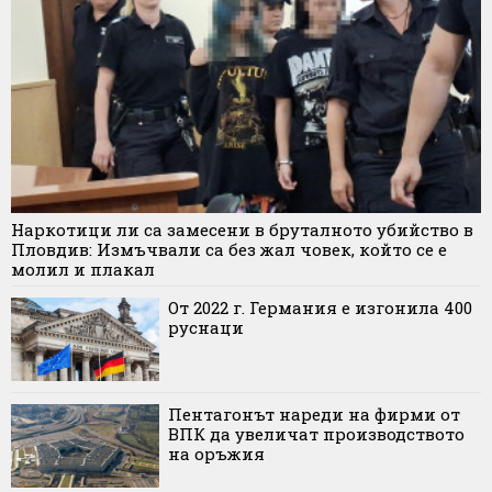
Наркотици ли са замесени в бруталното убийство в
Пловдив: Измъчвали са без жал човек, който се е
молил и плакал
От 2022 г. Германия е изгонила 400
руснаци
Пентагонът нареди на фирми от
ВПК да увеличат производството
на оръжия