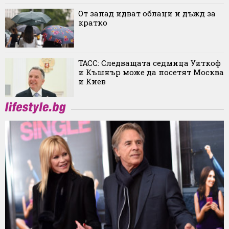
От запад идват облаци и дъжд за
кратко
ТАСС: Следващата седмица Уиткоф
и Къшнър може да посетят Москва
и Киев