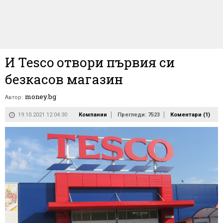
И Tesco отвори първия си
безкасов магазин
money.bg
Автор:
19.10.2021 12:04:30
Компании
Прегледи: 7523
Коментари (
1
)