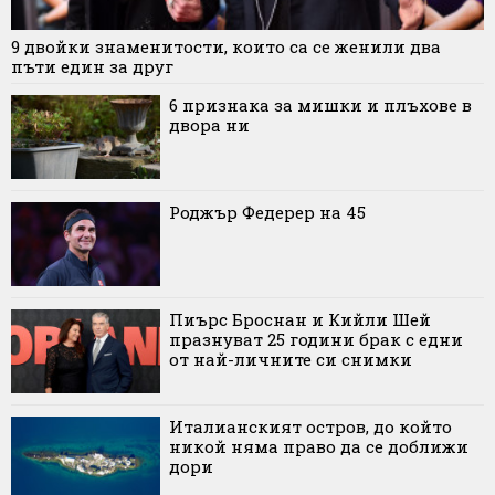
9 двойки знаменитости, които са се женили два
пъти един за друг
6 признака за мишки и плъхове в
двора ни
Роджър Федерер на 45
Пиърс Броснан и Кийли Шей
празнуват 25 години брак с едни
от най-личните си снимки
Италианският остров, до който
никой няма право да се доближи
дори