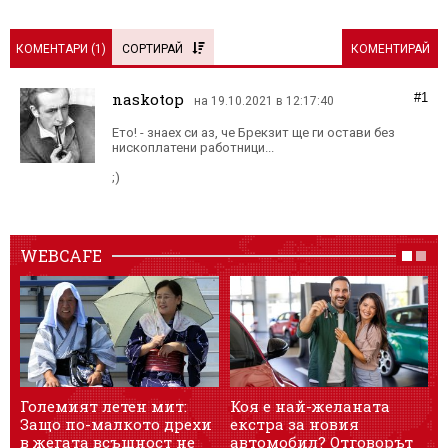
КОМЕНТАРИ (
1
)
СОРТИРАЙ
КОМЕНТИРАЙ
naskotop
#1
на 19.10.2021 в 12:17:40
Ето! - знаех си аз, че Брекзит ще ги остави без
нископлатени работници...
;)
WEBCAFE
Големият летен мит:
Коя е най-желаната
Л
Защо по-малкото дрехи
екстра за новия
е
в жегата всъщност не
автомобил? Отговорът
с