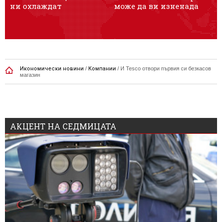
ни охлаждат
може да ви изненада
ж
Икономически новини
/
Компании
/
И Tesco отвори първия си безкасов
магазин
АКЦЕНТ НА СЕДМИЦАТА