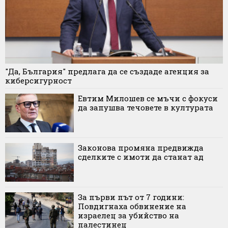
"Да, България" предлага да се създаде агенция за
киберсигурност
Евтим Милошев се мъчи с фокуси
да запушва течовете в културата
Законова промяна предвижда
сделките с имоти да станат ад
За първи път от 7 години:
Повдигнаха обвинение на
израелец за убийство на
палестинец