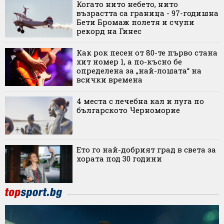
Когато нито небето, нито
възрастта са граница - 97-годишна
Бети Бромаж полетя и счупи
рекорд на Гинес
Как рок песен от 80-те първо стана
хит номер 1, а по-късно бе
определена за „най-лошата“ на
всички времена
4 места с лечебна кал и луга по
българското Черноморие
Ето го най-добрият град в света за
хората под 30 години