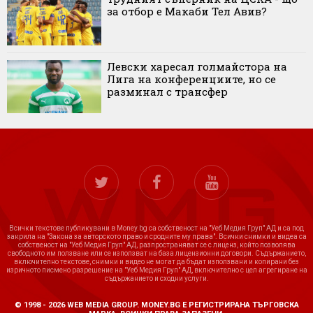
за отбор е Макаби Тел Авив?
Левски харесал голмайстора на
Лига на конференциите, но се
разминал с трансфер
Всички текстове публикувани в Money.bg са собственост на "Уеб Медия Груп" АД и са под
закрила на "Закона за авторското право и сродните му права". Всички снимки и видеа са
собственост на "Уеб Медия Груп" АД, разпространяват се с лиценз, който позволява
свободното им ползване или се използват на база лицензионни договори. Съдържанието,
включително текстове, снимки и видео не могат да бъдат използвани и копирани без
изричното писмено разрешение на "Уеб Медия Груп" АД, включително с цел агрегиране на
съдържанието и сходни услуги.
© 1998 - 2026 WEB MEDIA GROUP. MONEY.BG Е РЕГИСТРИРАНА ТЪРГОВСКА