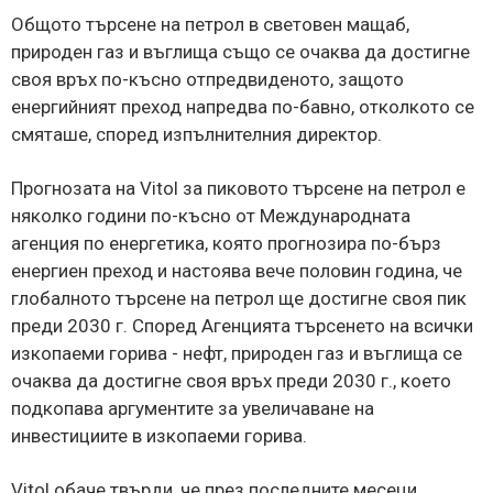
Общото търсене на петрол в световен мащаб,
природен газ и въглища също се очаква да достигне
своя връх по-късно отпредвиденото, защото
енергийният преход напредва по-бавно, отколкото се
смяташе, според изпълнителния директор.
Прогнозата на Vitol за пиковото търсене на петрол е
няколко години по-късно от Международната
агенция по енергетика, която прогнозира по-бърз
енергиен преход и настоява вече половин година, че
глобалното търсене на петрол ще достигне своя пик
преди 2030 г. Според Агенцията търсенето на всички
изкопаеми горива - нефт, природен газ и въглища се
очаква да достигне своя връх преди 2030 г., което
подкопава аргументите за увеличаване на
инвестициите в изкопаеми горива.
Vitol обаче твърди, че през последните месеци