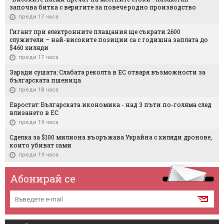
започва битка с веригите за повече родно производство
преди 17 часа
Гигант при електронните плащания ще съкрати 2600
служители – най-високите позиции са с годишна заплата до
$460 хиляди
преди 17 часа
Заради сушата: Слабата реколта в ЕС отваря възможности за
българската пшеница
преди 18 часа
Евростат: Българската икономика - над 3 пъти по-голяма след
влизането в ЕС
преди 19 часа
Сделка за $100 милиона въоръжава Украйна с хиляди дронове,
които убиват сами
преди 19 часа
Абонирай се