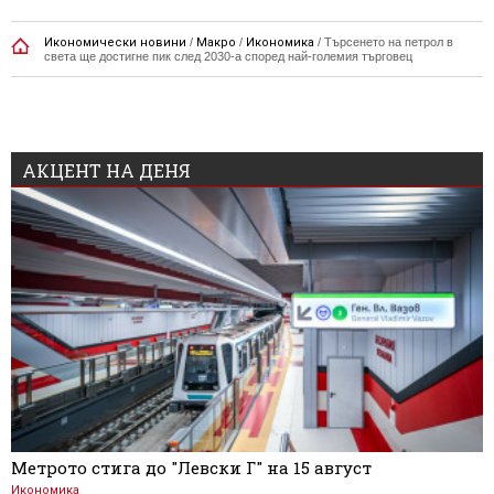
Икономически новини
/
Макро
/
Икономика
/
Търсенето на петрол в
света ще достигне пик след 2030-а според най-големия търговец
АКЦЕНТ НА ДЕНЯ
Метрото стига до "Левски Г" на 15 август
Икономика