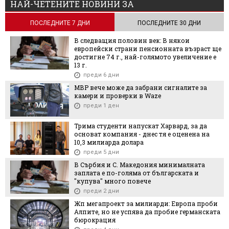
НАЙ-ЧЕТЕНИТЕ НОВИНИ ЗА
ПОСЛЕДНИТЕ 7 ДНИ
ПОСЛЕДНИТЕ 30 ДНИ
В следващия половин век: В някои
европейски страни пенсионната възраст ще
достигне 74 г., най-голямото увеличение е
13 г.
преди 6 дни
МВР вече може да забрани сигналите за
камери и проверки в Waze
преди 1 ден
Трима студенти напускат Харвард, за да
основат компания - днес тя е оценена на
10,3 милиарда долара
преди 5 дни
В Сърбия и С. Македония минималната
заплата е по-голяма от българската и
"купува" много повече
преди 2 дни
Жп мегапроект за милиарди: Европа проби
Алпите, но не успява да пробие германската
бюрокрация