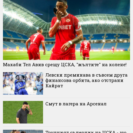
Макаби Тел Авив срещу ЦСКА, "жълтите" на колене!
Левски преминава в съвсем друга
финансова орбита, ако отстрани
Кайрат
Смут в лагера на Арсенал
Трудният съперник на ЦСКА - що