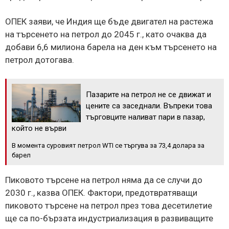
ОПЕК заяви, че Индия ще бъде двигател на растежа
на търсенето на петрол до 2045 г., като очаква да
добави 6,6 милиона барела на ден към търсенето на
петрол дотогава.
Пазарите на петрол не се движат и
цените са заседнали. Въпреки това
търговците наливат пари в пазар,
който не върви
В момента суровият петрол WTI се търгува за 73,4 долара за
барел
Пиковото търсене на петрол няма да се случи до
2030 г., казва ОПЕК. Фактори, предотвратяващи
пиковото търсене на петрол през това десетилетие
ще са по-бързата индустриализация в развиващите