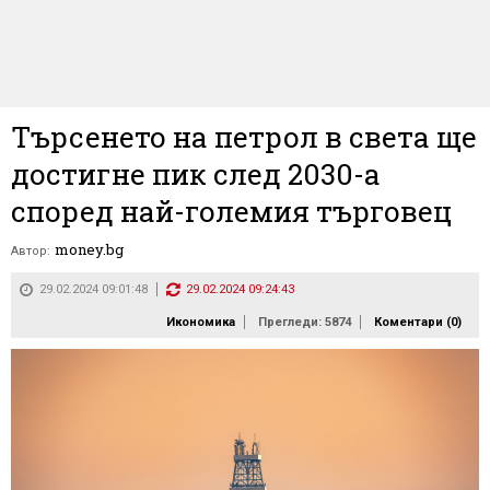
Търсенето на петрол в света ще
достигне пик след 2030-а
според най-големия търговец
money.bg
Автор:
29.02.2024 09:01:48
29.02.2024 09:24:43
Икономика
Прегледи: 5874
Коментари (
0
)