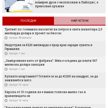
намерен дрон с експлозиви в Лайпциг, е
превозвал оръжие
ПОСЛЕДНИ
НАЙ-ЧЕТЕНИ
Третият по големина вносител на петрол в света инвестира 2,5
милиарда долара в проект за биогаз
преди 38 минути
Индустрия за €220 милиарда е пред крах заради сушата в
Германия
преди 1 час
„Замърсяване като от фабрика": Meta е осъдена да плати 567
милиона долара санкции
преди 1 час
Купихте апартамент? Гответе се за до €1200 на квадрат, за да
заживеете в него
преди 15 часа
Европа от 15 години не е имала толкова малко газ в
хранилищата си
преди 16 часа
"Високите наеми пречат на местните стоки": Казахстан