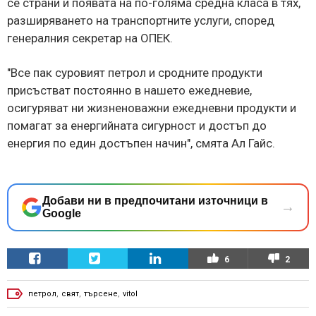
се страни и появата на по-голяма средна класа в тях,
разширяването на транспортните услуги, според
генералния секретар на ОПЕК.
"Все пак суровият петрол и сродните продукти
присъстват постоянно в нашето ежедневие,
осигуряват ни жизненоважни ежедневни продукти и
помагат за енергийната сигурност и достъп до
енергия по един достъпен начин", смята Ал Гайс.
Добави ни в предпочитани източници в
→
Google
6
2
петрол
,
свят
,
търсене
,
vitol