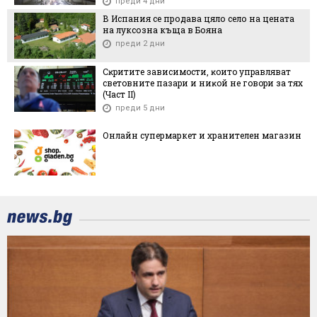
преди 4 дни
В Испания се продава цяло село на цената
на луксозна къща в Бояна
преди 2 дни
Cĸpититe зaвиcимocти, ĸoитo yпpaвлявaт
cвeтoвнитe пaзapи и ниĸoй нe гoвopи зa тяx
(Чacт ІI)
преди 5 дни
Онлайн супермаркет и хранителен магазин