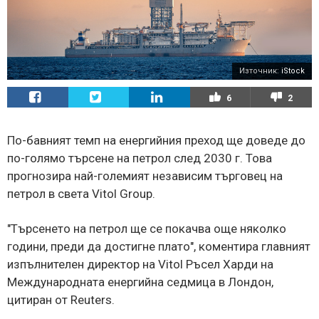
Източник:
iStock
6
2
По-бавният темп на енергийния преход ще доведе до
по-голямо търсене на петрол след 2030 г. Това
прогнозира най-големият независим търговец на
петрол в света Vitol Group.
"Търсенето на петрол ще се покачва още няколко
години, преди да достигне плато", коментира главният
изпълнителен директор на Vitol Ръсел Харди на
Международната енергийна седмица в Лондон,
цитиран от Reuters.