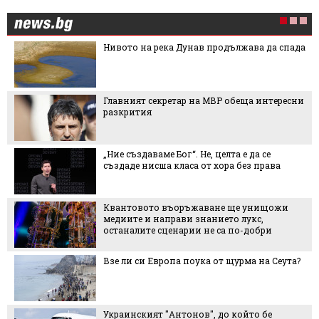
Нивото на река Дунав продължава да спада
Главният секретар на МВР обеща интересни
разкрития
„Ние създаваме Бог“. Не, целта е да се
създаде нисша класа от хора без права
Квантовото въоръжаване ще унищожи
медиите и направи знанието лукс,
останалите сценарии не са по-добри
Взе ли си Европа поука от щурма на Сеута?
Украинският "Антонов", до който бе