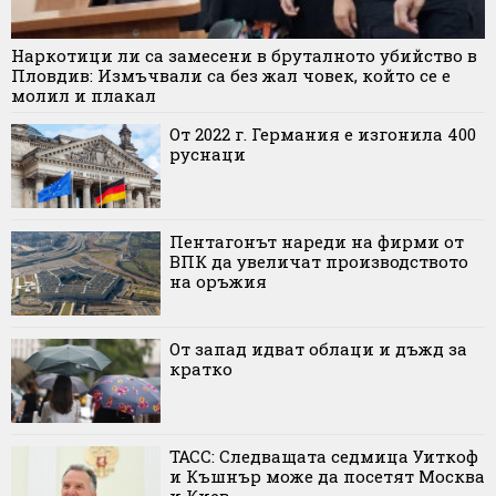
Наркотици ли са замесени в бруталното убийство в
Пловдив: Измъчвали са без жал човек, който се е
молил и плакал
От 2022 г. Германия е изгонила 400
руснаци
Пентагонът нареди на фирми от
ВПК да увеличат производството
на оръжия
От запад идват облаци и дъжд за
кратко
ТАСС: Следващата седмица Уиткоф
и Къшнър може да посетят Москва
и Киев