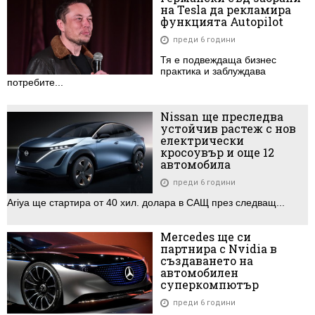
на Tesla да рекламира
функцията Autopilot
преди 6 години
Тя е подвеждаща бизнес
практика и заблуждава
потребите...
Nissan ще преследва
устойчив растеж с нов
електрически
кросоувър и още 12
автомобила
преди 6 години
Ariya ще стартира от 40 хил. долара в САЩ през следващ...
Mercedes ще си
партнира с Nvidia в
създаването на
автомобилен
суперкомпютър
преди 6 години