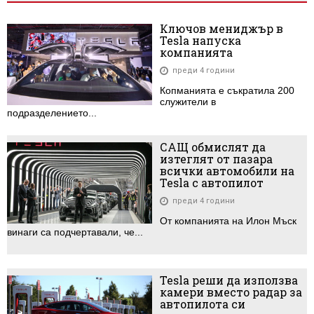
Ключов мениджър в
Tesla напуска
компанията
преди 4 години
Копманията е съкратила 200
служители в
подразделението...
САЩ обмислят да
изтеглят от пазара
всички автомобили на
Tesla с автопилот
преди 4 години
От компанията на Илон Мъск
винаги са подчертавали, че...
Tesla реши да използва
камери вместо радар за
автопилота си