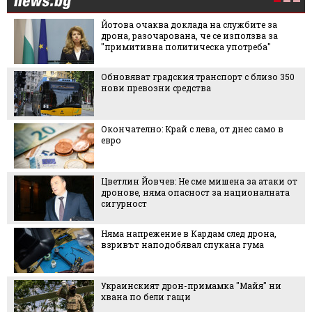
Йотова очаква доклада на службите за
дрона, разочарована, че се използва за
"примитивна политическа употреба"
Обновяват градския транспорт с близо 350
нови превозни средства
Окончателно: Край с лева, от днес само в
евро
Цветлин Йовчев: Не сме мишена за атаки от
дронове, няма опасност за националната
сигурност
Няма напрежение в Кардам след дрона,
взривът наподобявал спукана гума
Украинският дрон-примамка "Майя" ни
хвана по бели гащи