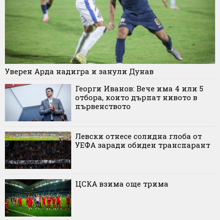
Уверен Арда надигра и занули Дунав
Георги Иванов: Вече има 4 или 5
отбора, които дърпат нивото в
първенството
Левски отнесе солидна глоба от
УЕФА заради обиден транспарант
ЦСКА взима още трима