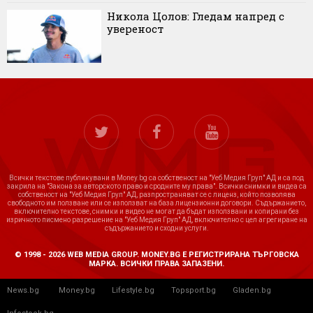
Никола Цолов: Гледам напред с
увереност
Всички текстове публикувани в Money.bg са собственост на "Уеб Медия Груп" АД и са под
закрила на "Закона за авторското право и сродните му права". Всички снимки и видеа са
собственост на "Уеб Медия Груп" АД, разпространяват се с лиценз, който позволява
свободното им ползване или се използват на база лицензионни договори. Съдържанието,
включително текстове, снимки и видео не могат да бъдат използвани и копирани без
изричното писмено разрешение на "Уеб Медия Груп" АД, включително с цел агрегиране на
съдържанието и сходни услуги.
© 1998 - 2026 WEB MEDIA GROUP. MONEY.BG Е РЕГИСТРИРАНА ТЪРГОВСКА
МАРКА. ВСИЧКИ ПРАВА ЗАПАЗЕНИ.
News.bg
Money.bg
Lifestyle.bg
Topsport.bg
Gladen.bg