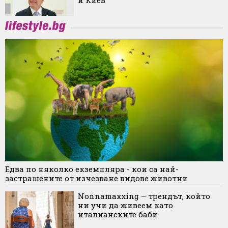
Едва по няколко екземпляра - кои са най-
застрашените от изчезване видове животни
Nonnamaxxing – трендът, който
ни учи да живеем като
италианските баби