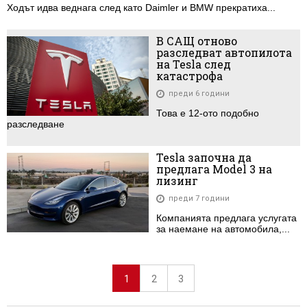
Ходът идва веднага след като Daimler и BMW прекратиха...
В САЩ отново
разследват автопилота
на Tesla след
катастрофа
преди 6 години
Това е 12-ото подобно
разследване
Tesla започна да
предлага Model 3 на
лизинг
преди 7 години
Компанията предлага услугата
за наемане на автомобила,...
1
2
3