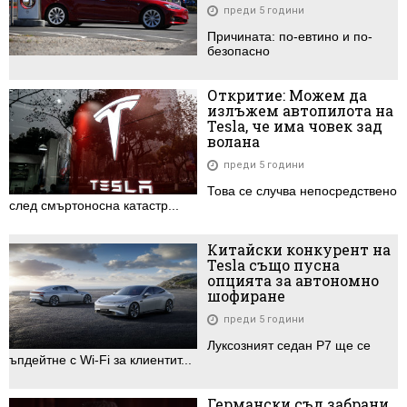
преди 5 години
Причината: по-евтино и по-
безопасно
Откритие: Можем да
излъжем автопилота на
Tesla, че има човек зад
волана
преди 5 години
Това се случва непосредствено
след смъртоносна катастр...
Китайски конкурент на
Tesla също пусна
опцията за автономно
шофиране
преди 5 години
Луксозният седан P7 ще се
ъпдейтне с Wi-Fi за клиентит...
Германски съд забрани