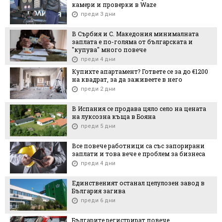
камери и проверки в Waze
преди 3 дни
В Сърбия и С. Македония минималната
заплата е по-голяма от българската и
"купува" много повече
преди 4 дни
Купихте апартамент? Гответе се за до €1200
на квадрат, за да заживеете в него
преди 2 дни
В Испания се продава цяло село на цената
на луксозна къща в Бояна
преди 5 дни
Все повече работници са със запорирани
заплати и това вече е проблем за бизнеса
преди 4 дни
Единственият останал целулозен завод в
България загива
преди 6 дни
Българите регистрират повече