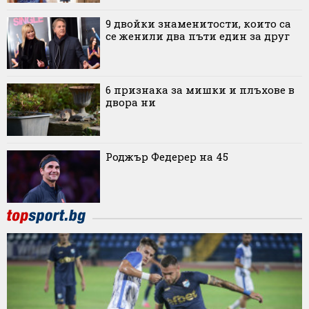
9 двойки знаменитости, които са
се женили два пъти един за друг
6 признака за мишки и плъхове в
двора ни
Роджър Федерер на 45