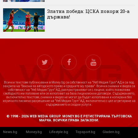
Златна победа: ЦСКА покори 20-а
държава!
Всички текстове публикувани в Money.bg са собственост на "Уеб Медия Груп" АД и са под
закрила на "Закона за авторското право и сродните му права". Всички снимки и видеа са
собственост на "Уеб Медия Груп" АД, разпространяват се с лиценз, който позволява
свободното им ползване или се използват на база лицензионни договори. Съдържанието,
включително текстове, снимки и видео не могат да бъдат използвани и копирани без
изричното писмено разрешение на "Уеб Медия Груп" АД, включително с цел агрегиране на
съдържанието и сходни услуги.
© 1998 - 2026 WEB MEDIA GROUP. MONEY.BG Е РЕГИСТРИРАНА ТЪРГОВСКА
МАРКА. ВСИЧКИ ПРАВА ЗАПАЗЕНИ.
News.bg
Money.bg
Lifestyle.bg
Topsport.bg
Gladen.bg