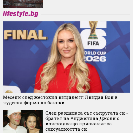
Месеци след жестокия инцидент: Линдзи Вон в
чудесна форма по бански
След раздялата със съпругата си -
братът на Анджелина Джоли с
изненадващо признание за
сексуалността си