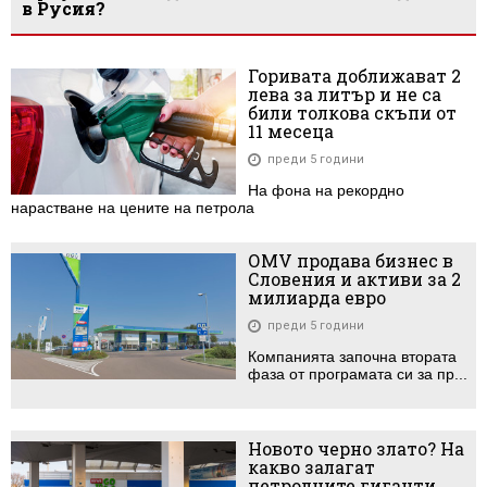
в Русия?
Горивата доближават 2
лева за литър и не са
били толкова скъпи от
11 месеца
преди 5 години
На фона на рекордно
нарастване на цените на петрола
ОMV продава бизнес в
Словения и активи за 2
милиарда евро
преди 5 години
Компанията започна втората
фаза от програмата си за пр...
Новото черно злато? На
какво залагат
петролните гиганти