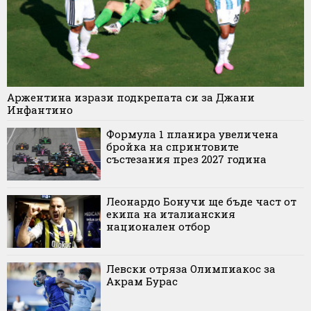
Аржентина изрази подкрепата си за Джани
Инфантино
Формула 1 планира увеличена
бройка на спринтовите
състезания през 2027 година
Леонардо Бонучи ще бъде част от
екипа на италианския
национален отбор
Левски отряза Олимпиакос за
Акрам Бурас