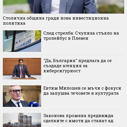
Столична община гради нова инвестиционна
политика
След стрелба: Счупиха стъкло на
тролейбус в Плевен
"Да, България" предлага да се
създаде агенция за
киберсигурност
Евтим Милошев се мъчи с фокуси
да запушва течовете в културата
Законова промяна предвижда
сделките с имоти да станат ад