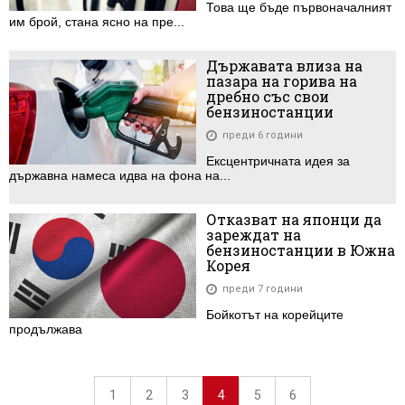
Това ще бъде първоначалният
им брой, стана ясно на пре...
Държавата влиза на
пазара на горива на
дребно със свои
бензиностанции
преди 6 години
Ексцентричната идея за
държавна намеса идва на фона на...
Отказват на японци да
зареждат на
бензиностанции в Южна
Корея
преди 7 години
Бойкотът на корейците
продължава
1
2
3
4
5
6