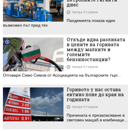
днес
преди 5 години
Пандемията показа един
възможен път пред тях
Откъде идва разликата
в цените на горивата
между малките и
големите
бензиностанции?
преди 5 години
Отговаря Симо Симов от Асоциацията на българските търг...
Горивото у нас остава
евтино поне до края на
годината
преди 5 години
Причината е презапасяване в
световен мащаб в комбинаци...