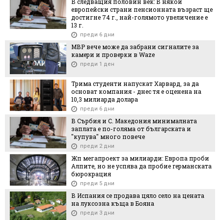
В следващия половин век: В някои
европейски страни пенсионната възраст ще
достигне 74 г., най-голямото увеличение е
13 г.
преди 6 дни
МВР вече може да забрани сигналите за
камери и проверки в Waze
преди 1 ден
Трима студенти напускат Харвард, за да
основат компания - днес тя е оценена на
10,3 милиарда долара
преди 6 дни
В Сърбия и С. Македония минималната
заплата е по-голяма от българската и
"купува" много повече
преди 2 дни
Жп мегапроект за милиарди: Европа проби
Алпите, но не успява да пробие германската
бюрокрация
преди 5 дни
В Испания се продава цяло село на цената
на луксозна къща в Бояна
преди 3 дни