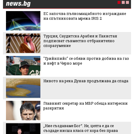
ЕС започва пълномащабното изграждане
на спътниковата мрежа IRIS 2
Турция, Саудитска Арабия и Пакистан
подписват съвместно отбранително
споразумение
"Грийнпийс" се обяви против добива на газ
и нефт в Черно море
Нивото на река Дунав продължава да спада
Главният секретар на МВР обеща интересни
разкрития
„Ние създаваме Бог“. Не, целта е да се
създаде нисша класа от хора без права