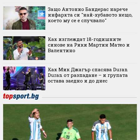
Защо Антонио Бандерас нарече
инфаркта си "най-хубавото нещо,
което му се е случвало"
Как изглеждат 18-годишните
синове на Рики Мартин Матео и
Валентино
Как Мик Джагър спасява Duran
Duran от разпадане – и групата
остава заедно и до днес