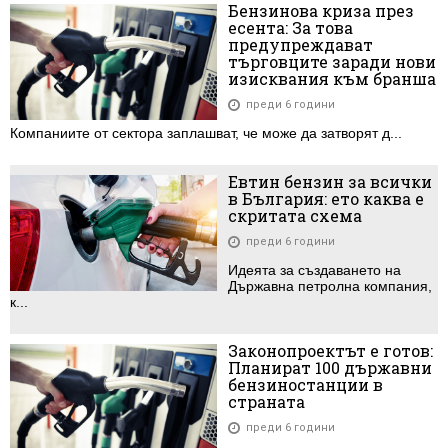
Бензинова криза през
есента: За това
предупреждават
търговците заради нови
изисквания към бранша
преди 6 години
Компаниите от сектора заплашват, че може да затворят д...
Евтин бензин за всички
в България: ето каква е
скритата схема
преди 6 години
Идеята за създаването на
Държавна петролна компания,
к...
Законопроектът е готов:
Планират 100 държавни
бензиностанции в
страната
преди 6 години