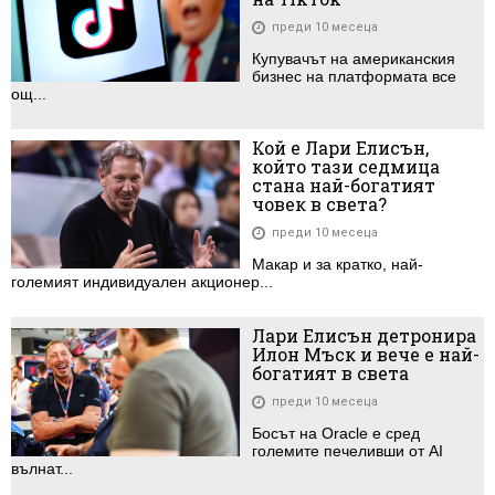
преди 10 месеца
Купувачът на американския
бизнес на платформата все
ощ...
Кой е Лари Елисън,
който тази седмица
стана най-богатият
човек в света?
преди 10 месеца
Макар и за кратко, най-
големият индивидуален акционер...
Лари Елисън детронира
Илон Мъск и вече е най-
богатият в света
преди 10 месеца
Босът на Oracle е сред
големите печеливши от AI
вълнат...