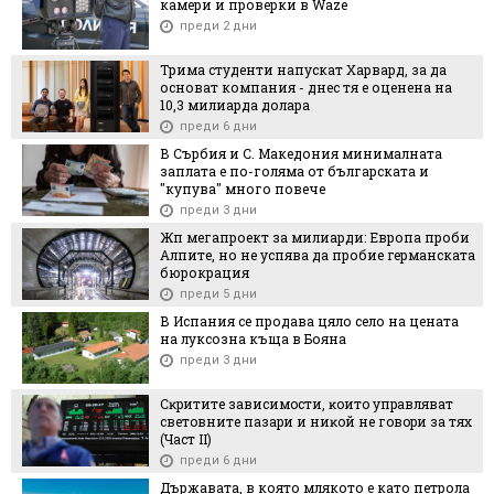
камери и проверки в Waze
преди 2 дни
Трима студенти напускат Харвард, за да
основат компания - днес тя е оценена на
10,3 милиарда долара
преди 6 дни
В Сърбия и С. Македония минималната
заплата е по-голяма от българската и
"купува" много повече
преди 3 дни
Жп мегапроект за милиарди: Европа проби
Алпите, но не успява да пробие германската
бюрокрация
преди 5 дни
В Испания се продава цяло село на цената
на луксозна къща в Бояна
преди 3 дни
Cĸpититe зaвиcимocти, ĸoитo yпpaвлявaт
cвeтoвнитe пaзapи и ниĸoй нe гoвopи зa тяx
(Чacт ІI)
преди 6 дни
Държавата, в която млякото е като петрола