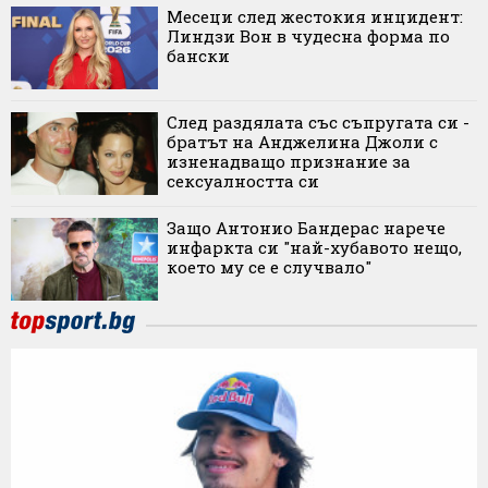
Месеци след жестокия инцидент:
Линдзи Вон в чудесна форма по
бански
След раздялата със съпругата си -
братът на Анджелина Джоли с
изненадващо признание за
сексуалността си
Защо Антонио Бандерас нарече
инфаркта си "най-хубавото нещо,
което му се е случвало"