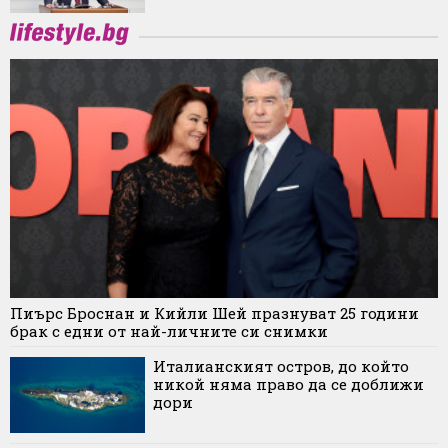
Пиърс Броснан и Кийли Шей празнуват 25 години
брак с едни от най-личните си снимки
Италианският остров, до който
никой няма право да се доближи
дори