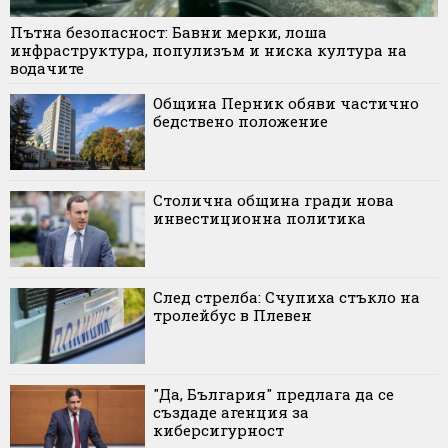
Пътна безопасност: Бавни мерки, лоша
инфраструктура, популизъм и ниска култура на
водачите
Община Перник обяви частично
бедствено положение
Столична община гради нова
инвестиционна политика
След стрелба: Счупиха стъкло на
тролейбус в Плевен
"Да, България" предлага да се
създаде агенция за
киберсигурност