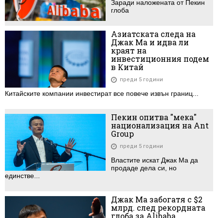
Заради наложената от Пекин
глоба
Азиатската следа на
Джак Ма и идва ли
краят на
инвестиционния подем
в Китай
преди 5 години
Китайските компании инвестират все повече извън границ...
Пекин опитва "мека"
национализация на Ant
Group
преди 5 години
Властите искат Джак Ма да
продаде дела си, но
единстве...
Джак Ма забогатя с $2
млрд. след рекордната
глоба за Alibaba