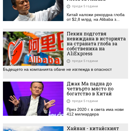
преди 5 години
Китай наложи рекордна глоба
от $2,8 млрд. на Alibaba з...
Пекин подготвя
невиждана в историята
на страната глоба за
собственика на
AliExpress
преди 5 години
Бъдещето на компанията обаче не изглежда в опасност
Джак Ма падна до
четвърто място по
богатство в Китай
преди 5 години
През 2020 г. в света има нови
412 милиардера
Хайнан - китайският