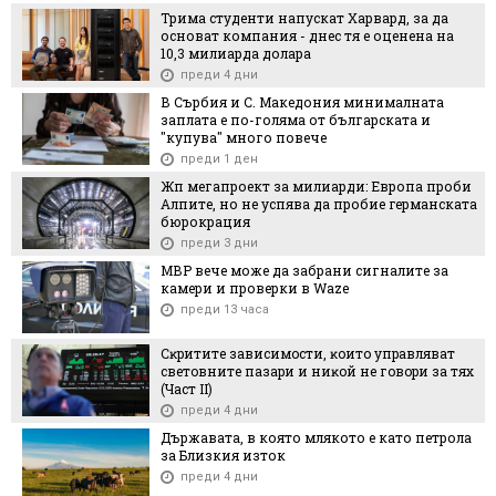
Трима студенти напускат Харвард, за да
основат компания - днес тя е оценена на
10,3 милиарда долара
преди 4 дни
В Сърбия и С. Македония минималната
заплата е по-голяма от българската и
"купува" много повече
преди 1 ден
Жп мегапроект за милиарди: Европа проби
Алпите, но не успява да пробие германската
бюрокрация
преди 3 дни
МВР вече може да забрани сигналите за
камери и проверки в Waze
преди 13 часа
Cĸpититe зaвиcимocти, ĸoитo yпpaвлявaт
cвeтoвнитe пaзapи и ниĸoй нe гoвopи зa тяx
(Чacт ІI)
преди 4 дни
Държавата, в която млякото е като петрола
за Близкия изток
преди 4 дни