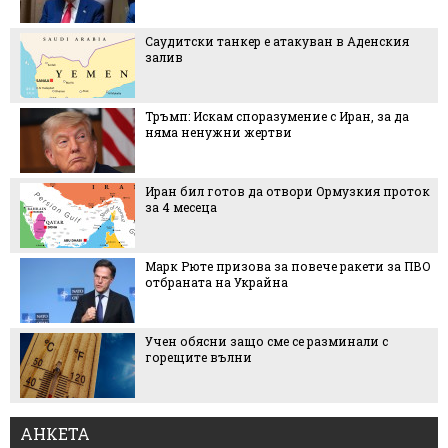
Саудитски танкер е атакуван в Аденския
залив
Тръмп: Искам споразумение с Иран, за да
няма ненужни жертви
Иран бил готов да отвори Ормузкия проток
за 4 месеца
Марк Рюте призова за повече ракети за ПВО
отбраната на Украйна
Учен обясни защо сме се разминали с
горещите вълни
АНКЕТА