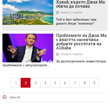
Хавай, където Джак Ма
обича да почива
преди 5 години
Той е бил забелязан там,
докато беше "изчезнал"
Проблемите на Джак Ма
с властта засенчиха
добрите резултати на
Alibaba
преди 5 години
За дългосрочните инвеститори
проблемите с регулаторите...
1
2
3
4
5
6
7
8
9
Джак Ма