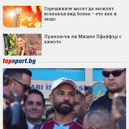
Горещините могат да засилят
всякакъв вид болка – ето как и
защо
Приключи ли Мишел Пфайфър с
киното