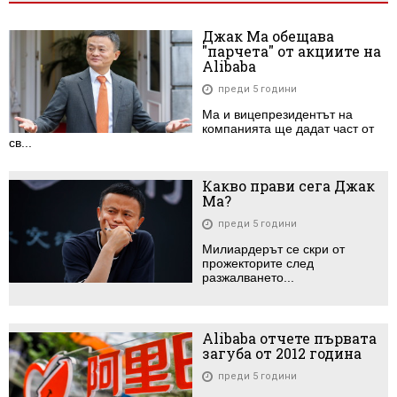
Джак Ма обещава
"парчета" от акциите на
Alibaba
преди 5 години
Ма и вицепрезидентът на
компанията ще дадат част от
св...
Какво прави сега Джак
Ма?
преди 5 години
Милиардерът се скри от
прожекторите след
разжалването...
Alibaba отчете първата
загуба от 2012 година
преди 5 години