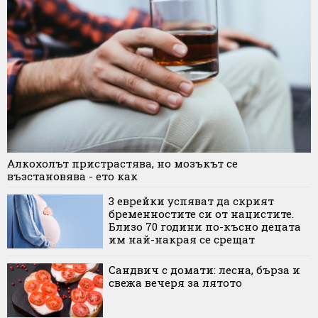
Алкохолът пристрастява, но мозъкът се
възстановява - ето как
3 еврейки успяват да скрият
бременностите си от нацистите.
Близо 70 години по-късно децата
им най-накрая се срещат
Сандвич с домати: лесна, бърза и
свежа вечеря за лятото