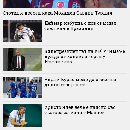
Стотици посрещнаха Мохамед Салах в Турция
Неймар избухна с нов скандал
след мач в Бразилия
Вицепрезидентът на УЕФА: Имаме
нужда от кандидат срещу
Инфантино
Акрам Бурас може да отсъства
дълго от терените
Христо Янев вече е наясно със
състава за мача с Макаби