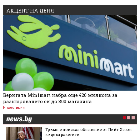
АКЦЕНТ НА ДЕНЯ
Веригата Minimart набра още €20 милиона за
разширяването си до 800 магазина
Инвестиции
Тръмп е поискал обяснение от Пийт Хегсет
къде са ракетите