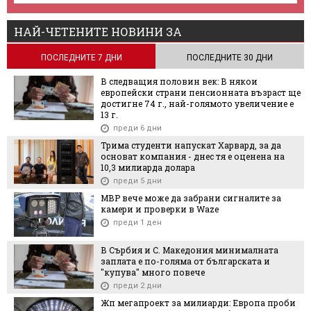
НАЙ-ЧЕТЕНИТЕ НОВИНИ ЗА
ПОСЛЕДНИТЕ 7 ДНИ
ПОСЛЕДНИТЕ 30 ДНИ
В следващия половин век: В някои
европейски страни пенсионната възраст ще
достигне 74 г., най-голямото увеличение е
13 г.
преди 6 дни
Трима студенти напускат Харвард, за да
основат компания - днес тя е оценена на
10,3 милиарда долара
преди 5 дни
МВР вече може да забрани сигналите за
камери и проверки в Waze
преди 1 ден
В Сърбия и С. Македония минималната
заплата е по-голяма от българската и
"купува" много повече
преди 2 дни
Жп мегапроект за милиарди: Европа проби