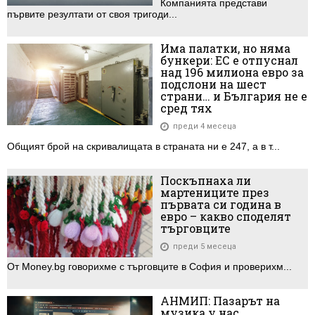
Компанията представи
първите резултати от своя тригоди...
Има палатки, но няма
бункери: ЕС е отпуснал
над 196 милиона евро за
подслони на шест
страни… и България не е
сред тях
преди 4 месеца
Общият брой на скривалищата в страната ни е 247, а в т...
Поскъпнаха ли
мартениците през
първата си година в
евро – какво споделят
търговците
преди 5 месеца
От Money.bg говорихме с търговците в София и проверихм...
АНМИП: Пазарът на
музика у нас