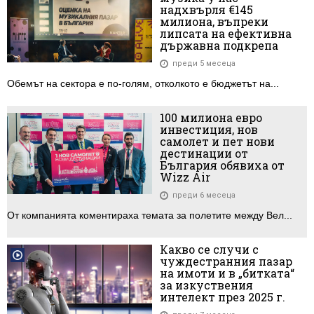
надхвърля €145
милиона, въпреки
липсата на ефективна
държавна подкрепа
преди 5 месеца
Обемът на сектора е по-голям, отколкото е бюджетът на...
100 милиона евро
инвестиция, нов
самолет и пет нови
дестинации от
България обявиха от
Wizz Air
преди 6 месеца
От компанията коментираха темата за полетите между Вел...
Какво се случи с
чуждестранния пазар
на имоти и в „битката“
за изкуствения
интелект през 2025 г.