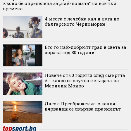
късно бе определена за „най-лошата“ на всички
времена
4 места с лечебна кал и луга по
българското Черноморие
Ето го най-добрият град в света за
хората под 30 години
Повече от 60 години след смъртта
ѝ - какво се случва с къщата на
Мерилин Монро
Днес е Преображение: с какви
вярвания се свързва празникът