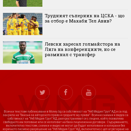
Трудният съперник на ЦСКА - що
за отбор е Макаби Тел Авив?
Левски харесал голмайстора на
Лига на конференциите, но се
разминал с трансфер
Всички текстове публикувани в Money.bg са собственост на "Уеб Медия Груп" АД и са под
закрила на "Закона за авторското право и сродните му права". Всички снимки и видеа са
собственост на "Уеб Медия Груп" АД, разпространяват се с лиценз, който позволява
свободното им ползване или се използват на база лицензионни договори. Съдържанието,
включително текстове, снимки и видео не могат да бъдат използвани и копирани без
изричното писмено разрешение на "Уеб Медия Груп" АД, включително с цел агрегиране на