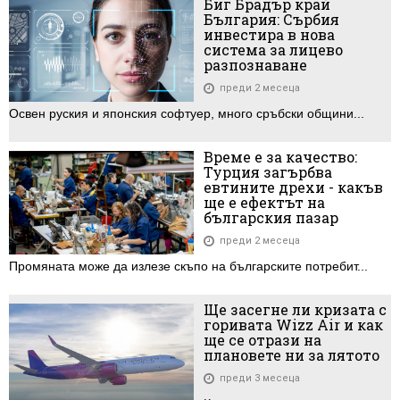
Биг Брадър край
България: Сърбия
инвестира в нова
система за лицево
разпознаване
преди 2 месеца
Освен руския и японския софтуер, много сръбски общини...
Време е за качество:
Турция загърбва
евтините дрехи - какъв
ще е ефектът на
българския пазар
преди 2 месеца
Промяната може да излезе скъпо на българските потребит...
Ще засегне ли кризата с
горивата Wizz Air и как
ще се отрази на
плановете ни за лятото
преди 3 месеца