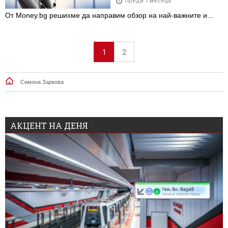
преди 7 месеца
От Money.bg решихме да направим обзор на най-важните и...
1
2
Симона Заркова
АКЦЕНТ НА ДЕНЯ