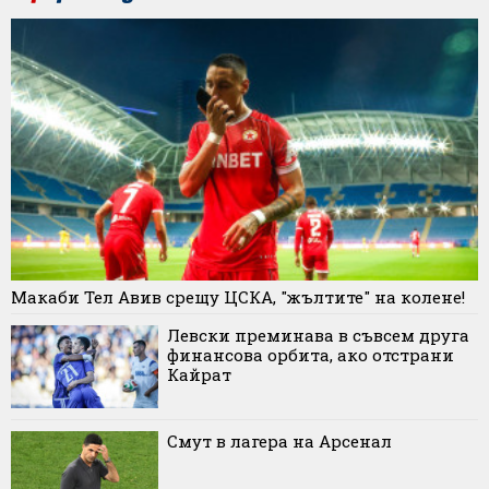
Макаби Тел Авив срещу ЦСКА, "жълтите" на колене!
Левски преминава в съвсем друга
финансова орбита, ако отстрани
Кайрат
Смут в лагера на Арсенал