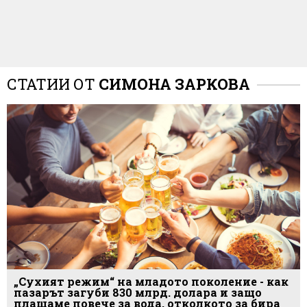
СТАТИИ ОТ
СИМОНА ЗАРКОВА
„Сухият режим“ на младото поколение - как
пазарът загуби 830 млрд. долара и защо
плащаме повече за вода, отколкото за бира