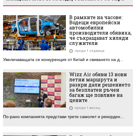
В рамките на часове:
Водещи европейски
автомобилни
производители обявиха,
че съкращават хиляди
служители
преди 1 седмица
Увеличаващата се конкуренция от Китай и свиването на д...
Wizz Air обяви 13 нови
летни маршрута и
разкри дали решението
за безплатен ръчен
багаж ще повлияе на
цените
преди 1 месец
По-рано компанията представи трети самолет и рекорден...