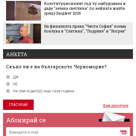
Конституционният съд чу омбудсмана и
даде "зелена светлина" по нейната жалба
срещу Бюджет 2026
На финалната права: "Чиста София" поема
боклука в "Слатина", "Подуяне" и "Изгрев"
АНКЕТА
Скъпо ли е на българското Черноморие?
ДА
НЕ
Не съм ходил(а) още тази година
Виж резултати
Абонирай се