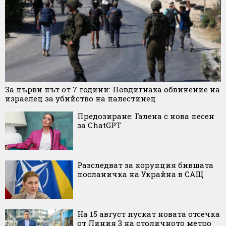
За първи път от 7 години: Повдигнаха обвинение на
израелец за убийство на палестинец
Предозиране: Галена с нова песен
за ChatGPT
Разследват за корупция бившата
посланичка на Украйна в САЩ
На 15 август пускат новата отсечка
от Линия 3 на столичното метро