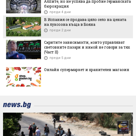
Алпите, но не успява да пробие германската
бюрокрация
преди 4 дни
В Испания се продава цяло село на цената
на луксозна къща в Бояна
преди 2 дни
Cĸpититe зaвиcимocти, ĸoитo yпpaвлявaт
cвeтoвнитe пaзapи и ниĸoй нe гoвopи зa тяx
(Чacт ІI)
преди 5 дни
Онлайн супермаркет и хранителен магазин