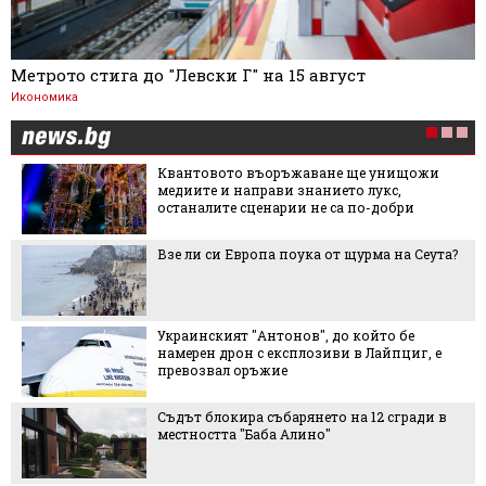
Метрото стига до "Левски Г" на 15 август
Икономика
Квантовото въоръжаване ще унищожи
медиите и направи знанието лукс,
останалите сценарии не са по-добри
Взе ли си Европа поука от щурма на Сеута?
Украинският "Антонов", до който бе
намерен дрон с експлозиви в Лайпциг, е
превозвал оръжие
Съдът блокира събарянето на 12 сгради в
местността "Баба Алино"