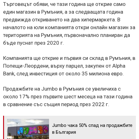
Търговецът обяви, че тази година ще открие само
един магазин в Румъния, а за следващата година
предвижда откриването на два хипермаркета. В
началото на юли компанията откри онлайн магазин за
територията на Румъния, първоначално планиран да
бъде пуснат през 2020 г.
Компанията ще открие и първия си склад в Румъния, в
Попещи-Леордени, върху парцел, закупен от Alpha
Bank, след инвестиция от около 35 милиона евро.
Продажбите на Jumbo в Румъния се увеличиха с
около 17% през първите шест месеца на тази година
в сравнение със същия период през 2022 г.
Jumbo чака 50% спад на продажбите
в България