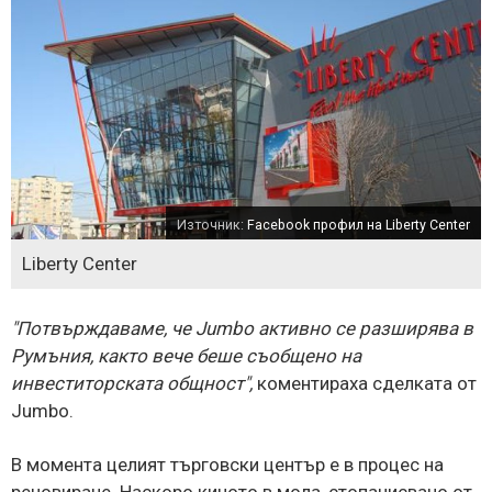
Източник:
Facebook профил на Liberty Center
Liberty Center
"Потвърждаваме, че Jumbo активно се разширява в
Румъния, както вече беше съобщено на
инвеститорската общност",
коментираха сделката от
Jumbo.
В момента целият търговски център е в процес на
реновиране. Наскоро киното в мола, стопанисвано от