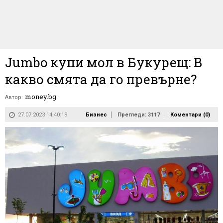
Jumbo купи мол в Букурещ: В
какво смята да го превърне?
money.bg
Автор:
27.07.2023 14:40:19
Бизнес
Прегледи: 3117
Коментари (
0
)