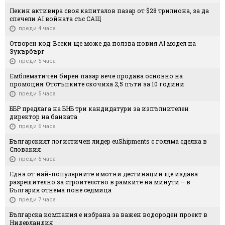
Пекин активира своя капиталов пазар от $28 трилиона, за да
спечели AI войната със САЩ
преди 4 часа
Отворен код: Всеки ще може да ползва новия AI модел на
Зукърбърг
преди 5 часа
Емблематичен бирен пазар вече продава основно на
промоция: Отстъпките скочиха 2,5 пъти за 10 години
преди 5 часа
ББР предлага на БНБ три кандидатури за изпълнителен
директор на банката
преди 6 часа
Българският логистичен лидер euShipments с голяма сделка в
Словакия
преди 6 часа
Една от най-популярните имотни дестинации ще издава
разрешително за строителство в рамките на минути – в
България отнема поне седмица
преди 7 часа
Българска компания е избрана за важен водороден проект в
Нидерландия