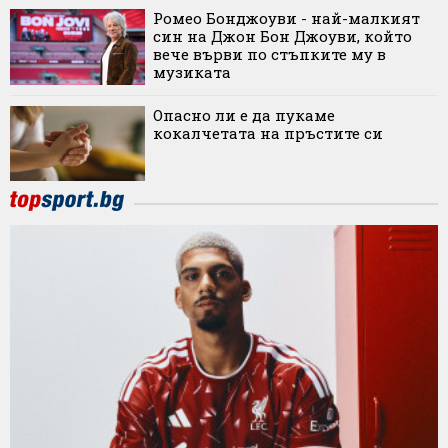
Ромео Бонджоуви - най-малкият
син на Джон Бон Джоуви, който
вече върви по стъпките му в
музиката
Опасно ли е да пукаме
кокалчетата на пръстите си