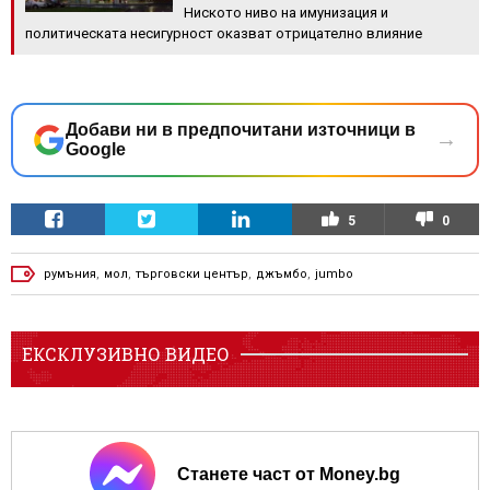
Ниското ниво на имунизация и
политическата несигурност оказват отрицателно влияние
Добави ни в предпочитани източници в
→
Google
5
0
румъния
,
мол
,
търговски център
,
джъмбо
,
jumbo
ЕКСКЛУЗИВНО ВИДЕО
Станете част от Money.bg