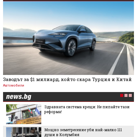
Заводът за $1 милиард, който скара Турция и Китай
Автомобили
Здравната система крещи: Не пипайте тази
реформа!
Мощно земетресение уби най-малко 111
души в Колумбия