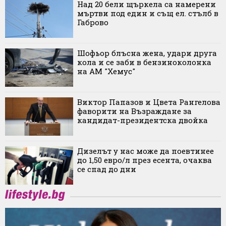
Над 20 бели щъркела са намерени
мъртви под един и същ ел. стълб в
Габрово
Шофьор блъсна жена, удари друга
кола и се заби в бензиноколонка
на АМ "Хемус"
Виктор Папазов и Цвета Рангелова
фаворити на Възраждане за
кандидат-президентска двойка
Дизелът у нас може да поевтинее
до 1,50 евро/л през есента, очаква
се спад до дни