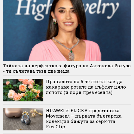
Тайната на перфектната фигура на Антонела Рокузо
- тя съчетава тези две неща
Правилото на 5-те листа: как да
накараме розите да цъфтят цяло
лятото (и дори през есента)
HUAWEI и FLICKA представиха
Movement – първата българска
колекция бижута за серията
FreeClip