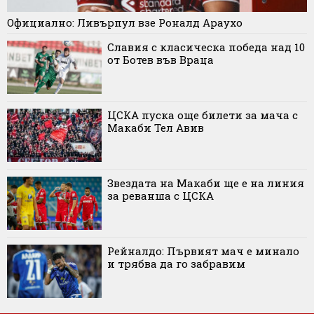
Официално: Ливърпул взе Роналд Араухо
Славия с класическа победа над 10
от Ботев във Враца
ЦСКА пуска още билети за мача с
Макаби Тел Авив
Звездата на Макаби ще е на линия
за реванша с ЦСКА
Рейналдо: Първият мач е минало
и трябва да го забравим