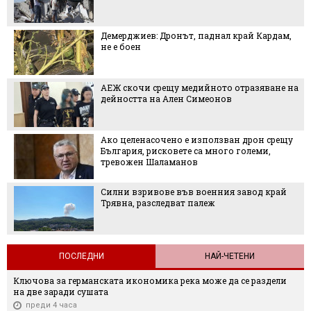
Демерджиев: Дронът, паднал край Кардам,
не е боен
АЕЖ скочи срещу медийното отразяване на
дейността на Ален Симеонов
Ако целенасочено е използван дрон срещу
България, рисковете са много големи,
тревожен Шаламанов
Силни взривове във военния завод край
Трявна, разследват палеж
ПОСЛЕДНИ
НАЙ-ЧЕТЕНИ
Ключова за германската икономика река може да се раздели
на две заради сушата
преди 4 часа