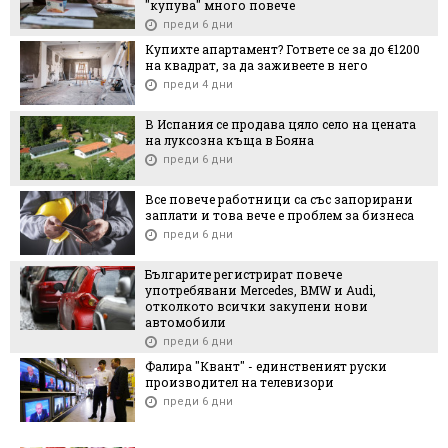
"купува" много повече
преди 6 дни
Купихте апартамент? Гответе се за до €1200
на квадрат, за да заживеете в него
преди 4 дни
В Испания се продава цяло село на цената
на луксозна къща в Бояна
преди 6 дни
Все повече работници са със запорирани
заплати и това вече е проблем за бизнеса
преди 6 дни
Българите регистрират повече
употребявани Mercedes, BMW и Audi,
отколкото всички закупени нови
автомобили
преди 6 дни
Фалира "Квант" - единственият руски
производител на телевизори
преди 6 дни