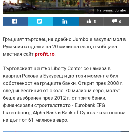
Източник:
Jumbo
5
0
Гръцкият търговец на дребно Jumbo е закупил мол в
Румъния в сделка за 20 милиона евро, съобщава
местния сайт
profit.ro
.
Търговският център Liberty Center се намира в
квартал Рахова в Букурещ и до този момент е бил
собственост на гръцките банки. Открит през 2008 г.
след инвестиция от около 70 милиона евро, молът
беше възбранен през 2012 г. от трите банки,
финансирали строителството - Eurobank EFG
Luxembourg, Alpha Bank и Bank of Cyprus - въз основа
на дълг от 61 милиона евро.