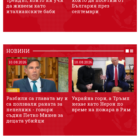
да живеем като
България през
п
италианските баби
септември
НОВИНИ
10.08.2026
10.08.2026
Разбили са главата му и
Украйна гори, а Тръмп
Б
са ползвали раната за
нехае като Нерон по
в
пепелник - говори
време на пожара в Рим
съдия Петко Минев за
е
децата убийци