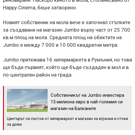
Happy Cinema, беше затворено.
Новият собственик на мола вече е започнал стъпките
за създаване на магазин Jumbo върху част от 25 700
кв.м площ на мола. Средната площ на обектите на
Jumbo е между 7 000 и 10 000 квадратни метра.
Jumbo притежава 16 хипермаркета в Румъния, но това
ще бъде първият, който ще бъде създаден в мол и в
по-централен район на града.
Собственикът на Jumbo инвестира
15 милиона евро в най-големия си
магазин на Балканите
Центърът се състои от хипермаркет и магазин за играчки и стоки
за дома