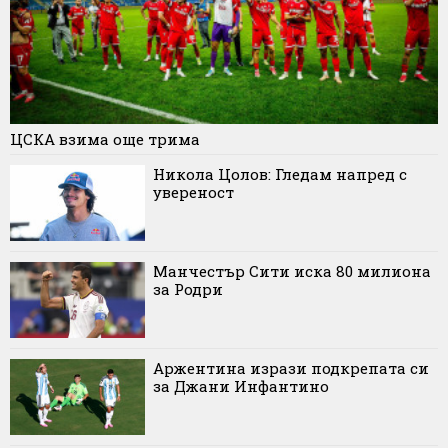
ЦСКА взима още трима
Никола Цолов: Гледам напред с
увереност
Манчестър Сити иска 80 милиона
за Родри
Аржентина изрази подкрепата си
за Джани Инфантино