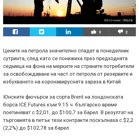
Източник:
iStock
3
2
Цените на петрола значително спадат в понеделник
сутринта, след като се понижиха през предходната
седмица на фона на мерките на страните потребители
за освобождаване на част от петрола от резервите и
избухването на коронавирусната зараза в Китай.
Юнските фючърси за сорта Brent на лондонската
борса ICE Futures към 9:15 ч. българско време
поетиняват с $2,01, до $100,7 за барел. В резултат на
търговията в петък тези контракти поскъпнаха с $2,2
(2,2%) до $102,78 за барел.