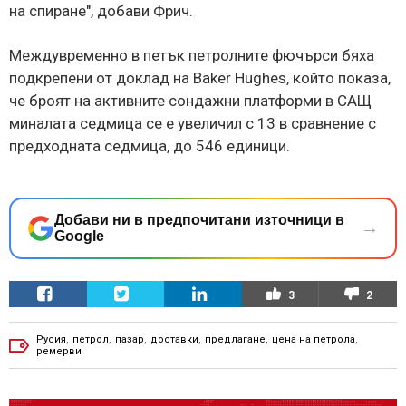
на спиране", добави Фрич.
Междувременно в петък петролните фючърси бяха
подкрепени от доклад на Baker Hughes, който показа,
че броят на активните сондажни платформи в САЩ
миналата седмица се е увеличил с 13 в сравнение с
предходната седмица, до 546 единици.
Добави ни в предпочитани източници в
→
Google
3
2
Русия
,
петрол
,
пазар
,
доставки
,
предлагане
,
цена на петрола
,
ремерви