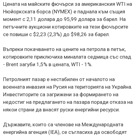
Цената на майските фючърси за американския WTI на
Нюйоркската борса (NYMEX) е паднала към същия
момент с 2,11 долара до 95,99 долара за барел. На
петъчните аукциони котировките на тези фючърсите
се повиши с $2,23 (2,3%) до $98,26 за барел.
Въпреки покачването на цените на петрола в петък,
котировките приключиха миналата седмица със спад
- Brent загуби 1,5% в цената, WTI - 1%.
Петролният пазар е нестабилен от началото на
военната инвазия на Русия на територията на Украйна.
Инвеститорите са загрижени за формирането на
недостиг на предлагането на пазара поради отказа на
някои страни да внасят руски енергийни ресурси.
Държавите, които са членове на Международната
енергийна агенция (IEA), се съгласиха да освободят