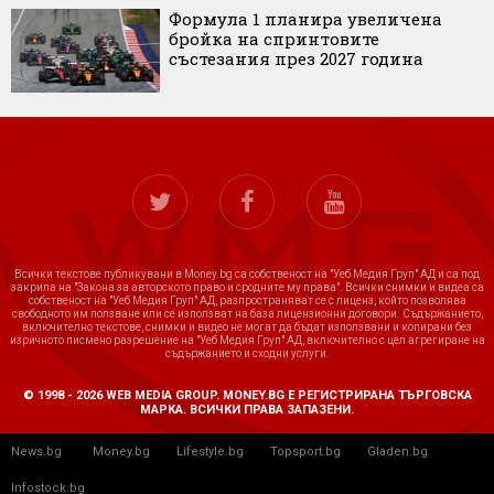
Формула 1 планира увеличена
бройка на спринтовите
състезания през 2027 година
Всички текстове публикувани в Money.bg са собственост на "Уеб Медия Груп" АД и са под
закрила на "Закона за авторското право и сродните му права". Всички снимки и видеа са
собственост на "Уеб Медия Груп" АД, разпространяват се с лиценз, който позволява
свободното им ползване или се използват на база лицензионни договори. Съдържанието,
включително текстове, снимки и видео не могат да бъдат използвани и копирани без
изричното писмено разрешение на "Уеб Медия Груп" АД, включително с цел агрегиране на
съдържанието и сходни услуги.
© 1998 - 2026 WEB MEDIA GROUP. MONEY.BG Е РЕГИСТРИРАНА ТЪРГОВСКА
МАРКА. ВСИЧКИ ПРАВА ЗАПАЗЕНИ.
News.bg
Money.bg
Lifestyle.bg
Topsport.bg
Gladen.bg
Infostock.bg