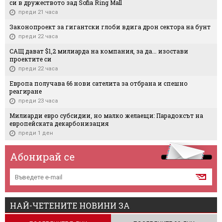
си в дружеството зад Sofia Ring Mall
преди 21 часа
Законопроект за гигантски глоби вдига дрон сектора на бунт
преди 22 часа
САЩ дават $1,2 милиарда на компания, за да... изостави
проектите си
преди 22 часа
Европа получава 66 нови сателита за отбрана и спешно
реагиране
преди 23 часа
Милиарди евро субсидии, но малко желаещи: Парадоксът на
европейската декарбонизация
преди 1 ден
Абонирай се
НАЙ-ЧЕТЕНИТЕ НОВИНИ ЗА