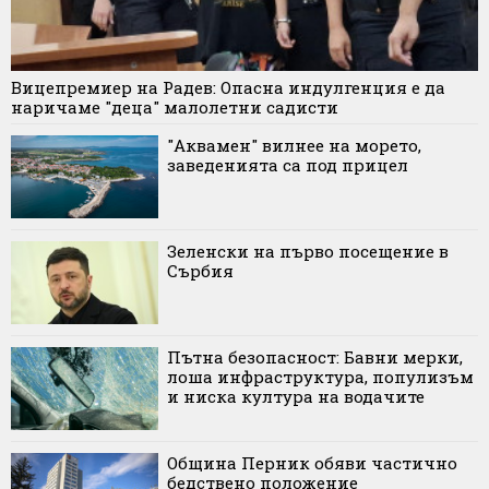
Вицепремиер на Радев: Опасна индулгенция е да
наричаме "деца" малолетни садисти
"Аквамен" вилнее на морето,
заведенията са под прицел
Зеленски на първо посещение в
Сърбия
Пътна безопасност: Бавни мерки,
лоша инфраструктура, популизъм
и ниска култура на водачите
Община Перник обяви частично
бедствено положение