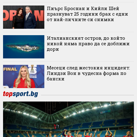
Пиърс Броснан и Кийли Шей
празнуват 25 години брак с едни
от най-личните си снимки
Италианският остров, до който
никой няма право да се доближи
дори
Месеци след жестокия инцидент:
Линдзи Вон в чудесна форма по
бански