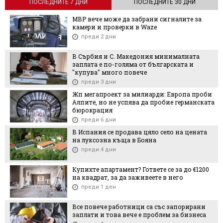
ПОСЛЕДНИТЕ 7 ДНИ
ПОСЛЕДНИТЕ 30 ДНИ
МВР вече може да забрани сигналите за
камери и проверки в Waze
преди 2 дни
В Сърбия и С. Македония минималната
заплата е по-голяма от българската и
"купува" много повече
преди 3 дни
Жп мегапроект за милиарди: Европа проби
Алпите, но не успява да пробие германската
бюрокрация
преди 6 дни
В Испания се продава цяло село на цената
на луксозна къща в Бояна
преди 4 дни
Купихте апартамент? Гответе се за до €1200
на квадрат, за да заживеете в него
преди 1 ден
Все повече работници са със запорирани
заплати и това вече е проблем за бизнеса