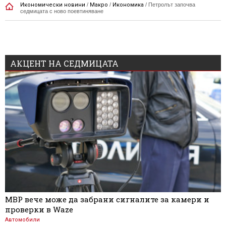
Икономически новини
/
Макро
/
Икономика
/
Петролът започва
седмицата с ново поевтиняване
АКЦЕНТ НА СЕДМИЦАТА
МВР вече може да забрани сигналите за камери и
проверки в Waze
Автомобили