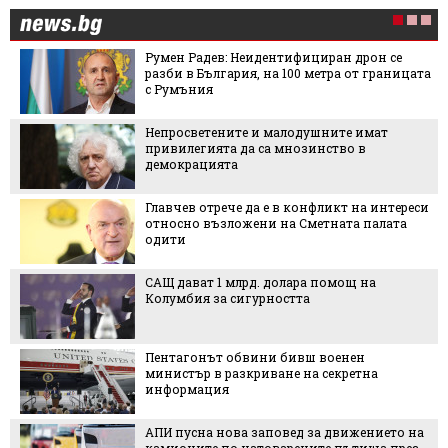
Румен Радев: Неидентифициран дрон се
разби в България, на 100 метра от границата
с Румъния
Непросветените и малодушните имат
привилегията да са мнозинство в
демокрацията
Главчев отрече да е в конфликт на интереси
относно възложени на Сметната палата
одити
САЩ дават 1 млрд. долара помощ на
Колумбия за сигурността
Пентагонът обвини бивш военен
министър в разкриване на секретна
информация
АПИ пусна нова заповед за движението на