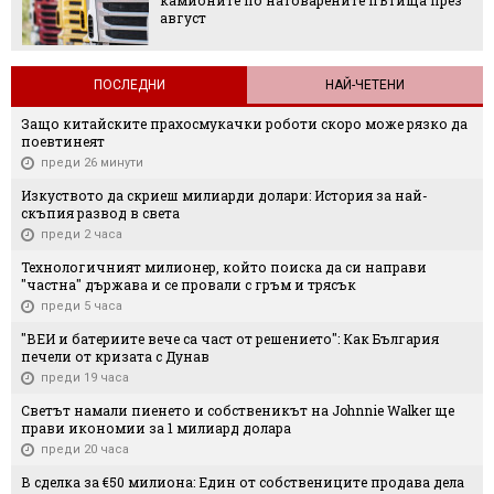
камионите по натоварените пътища през
август
ПОСЛЕДНИ
НАЙ-ЧЕТЕНИ
Защо китайските прахосмукачки роботи скоро може рязко да
поевтинеят
преди 26 минути
Изкуството да скриеш милиарди долари: История за най-
скъпия развод в света
преди 2 часа
Технологичният милионер, който поиска да си направи
"частна" държава и се провали с гръм и трясък
преди 5 часа
"ВЕИ и батериите вече са част от решението": Как България
печели от кризата с Дунав
преди 19 часа
Светът намали пиенето и собственикът на Johnnie Walker ще
прави икономии за 1 милиард долара
преди 20 часа
В сделка за €50 милиона: Един от собствениците продава дела