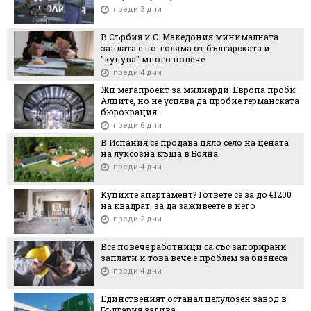
преди 3 дни
В Сърбия и С. Македония минималната
заплата е по-голяма от българската и
"купува" много повече
преди 4 дни
Жп мегапроект за милиарди: Европа проби
Алпите, но не успява да пробие германската
бюрокрация
преди 6 дни
В Испания се продава цяло село на цената
на луксозна къща в Бояна
преди 4 дни
Купихте апартамент? Гответе се за до €1200
на квадрат, за да заживеете в него
преди 2 дни
Все повече работници са със запорирани
заплати и това вече е проблем за бизнеса
преди 4 дни
Единственият останал целулозен завод в
България загива