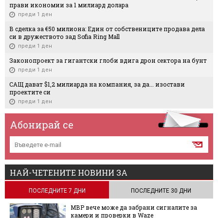
прави икономии за 1 милиард долара
преди 1 ден
В сделка за €50 милиона: Един от собствениците продава дела
си в дружеството зад Sofia Ring Mall
преди 1 ден
Законопроект за гигантски глоби вдига дрон сектора на бунт
преди 1 ден
САЩ дават $1,2 милиарда на компания, за да... изостави
проектите си
преди 1 ден
Абонирай се
НАЙ-ЧЕТЕНИТЕ НОВИНИ ЗА
ПОСЛЕДНИТЕ 7 ДНИ
ПОСЛЕДНИТЕ 30 ДНИ
МВР вече може да забрани сигналите за
камери и проверки в Waze