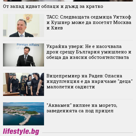
От запад идват облаци и дъжд за кратко
ТАСС: Следващата седмица Уиткоф
и Кушнер може да посетят Москва
и Киев
Украйна увери: Не е насочвала
дрон срещу България умишлено и
обеща да изясни обстоятелствата
Вицепремиер на Радев: Опасна
индулгенция е да наричаме "деца"
малолетни садисти
"Аквамен" вилнее на морето,
заведенията са под прицел