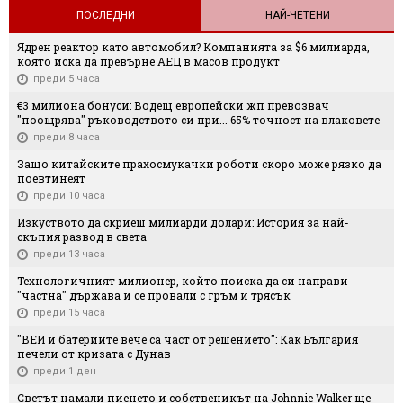
ПОСЛЕДНИ
НАЙ-ЧЕТЕНИ
Ядрен реактор като автомобил? Компанията за $6 милиарда,
която иска да превърне АЕЦ в масов продукт
преди 5 часа
€3 милиона бонуси: Водещ европейски жп превозвач
"поощрява" ръководството си при... 65% точност на влаковете
преди 8 часа
Защо китайските прахосмукачки роботи скоро може рязко да
поевтинеят
преди 10 часа
Изкуството да скриеш милиарди долари: История за най-
скъпия развод в света
преди 13 часа
Технологичният милионер, който поиска да си направи
"частна" държава и се провали с гръм и трясък
преди 15 часа
"ВЕИ и батериите вече са част от решението": Как България
печели от кризата с Дунав
преди 1 ден
Светът намали пиенето и собственикът на Johnnie Walker ще