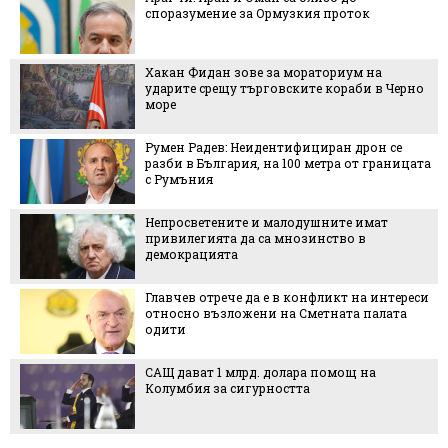
споразумение за Ормузкия проток
Хакан Фидан зове за мораториум на
ударите срещу търговските кораби в Черно
море
Румен Радев: Неидентифициран дрон се
разби в България, на 100 метра от границата
с Румъния
Непросветените и малодушните имат
привилегията да са мнозинство в
демокрацията
Главчев отрече да е в конфликт на интереси
относно възложени на Сметната палата
одити
САЩ дават 1 млрд. долара помощ на
Колумбия за сигурността