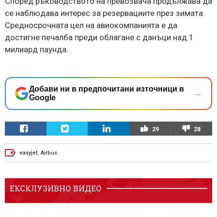
Според ръководството на превозвача продължава да
се наблюдава интерес за резервациите през зимата.
Средносрочната цел на авиокомпанията е да
достигне печалба преди облагане с данъци над 1
милиард паунда.
Добави ни в предпочитани източници в
→
Google
29
28
easyjet
,
Аirbus
ЕКСКЛУЗИВНО ВИДЕО