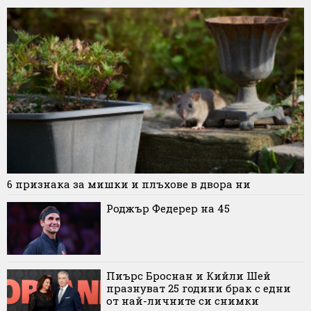
6 признака за мишки и плъхове в двора ни
Роджър Федерер на 45
Пиърс Броснан и Кийли Шей
празнуват 25 години брак с едни
от най-личните си снимки