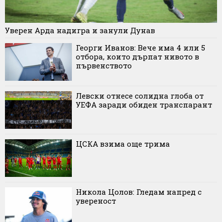
Уверен Арда надигра и занули Дунав
Георги Иванов: Вече има 4 или 5
отбора, които дърпат нивото в
първенството
Левски отнесе солидна глоба от
УЕФА заради обиден транспарант
ЦСКА взима още трима
Никола Цолов: Гледам напред с
увереност