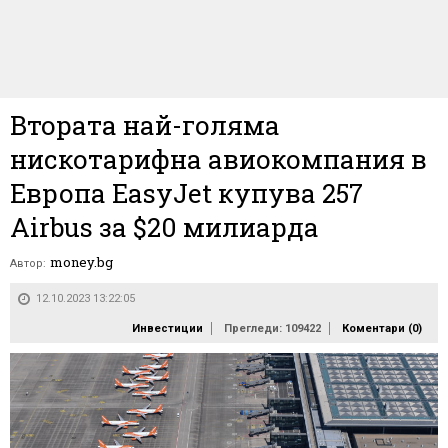
Втората най-голяма
нискотарифна авиокомпания в
Европа EasyJet купува 257
Аirbus за $20 милиарда
money.bg
Автор:
12.10.2023 13:22:05
Инвестиции
Прегледи: 109422
Коментари (
0
)