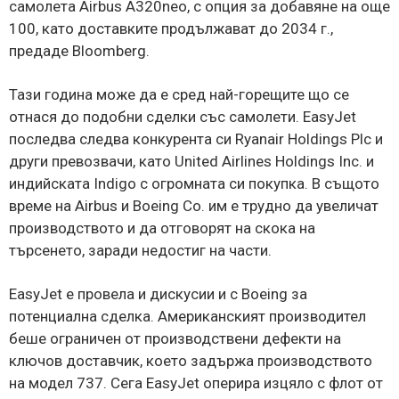
самолета Airbus A320neo, с опция за добавяне на още
100, като доставките продължават до 2034 г.,
предаде Bloomberg.
Тази година може да е сред най-горещите що се
отнася до подобни сделки със самолети. EasyJet
последва следва конкурента си Ryanair Holdings Plc и
други превозвачи, като United Airlines Holdings Inc. и
индийската Indigo с огромната си покупка. В същото
време на Airbus и Boeing Co. им е трудно да увеличат
производството и да отговорят на скока на
търсенето, заради недостиг на части.
EasyJet е провелa и дискусии и с Boeing за
потенциална сделка. Американският производител
беше ограничен от производствени дефекти на
ключов доставчик, което задържа производството
на модел 737. Сега EasyJet оперира изцяло с флот от