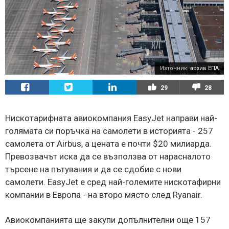
Източник:
архив ЕПА
29
28
Нискотарифната авиокомпания EasyJet направи най-
голямата си поръчка на самолети в историята - 257
самолета от Airbus, а цената е почти $20 милиарда.
Превозвачът иска да се възползва от нарасналото
търсене на пътувания и да се сдобие с нови
самолети. EasyJet е сред най-големите нискотафирни
компании в Европа - на второ място след Ryanair.
Авиокомпанията ще закупи допълнителни още 157