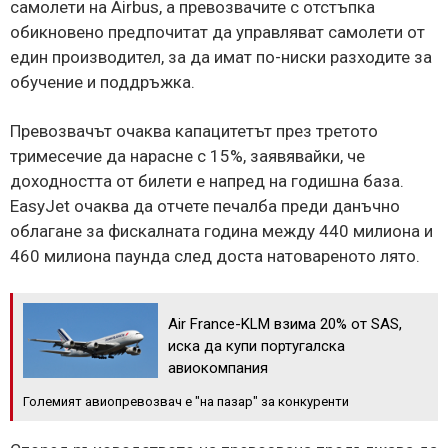
самолети на Airbus, а превозвачите с отстъпка
обикновено предпочитат да управляват самолети от
един производител, за да имат по-ниски разходите за
обучение и поддръжка.
Превозвачът очаква капацитетът през третото
тримесечие да нарасне с 15%, заявявайки, че
доходността от билети е напред на годишна база.
EasyJet очаква да отчете печалба преди данъчно
облагане за фискалната година между 440 милиона и
460 милиона паунда след доста натовареното лято.
Air France-KLM взима 20% ​​от SAS,
иска да купи португалска
авиокомпания
Големият авиопревозвач е "на пазар" за конкуренти