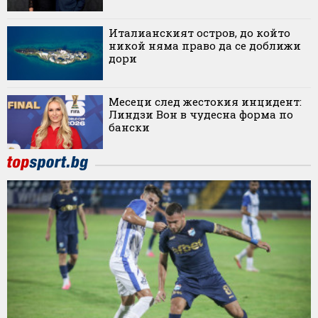
Италианският остров, до който
никой няма право да се доближи
дори
Месеци след жестокия инцидент:
Линдзи Вон в чудесна форма по
бански