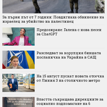
За първи път от 7 години: Повдигнаха обвинение на
израелец за убийство на палестинец
Предозиране: Галена с нова песен
за ChatGPT
Разследват за корупция бившата
посланичка на Украйна в САЩ
На 15 август пускат новата отсечка
от Линия 3 на столичното метро
Властта съкращава дирекциите за
социално подпомагане на 6