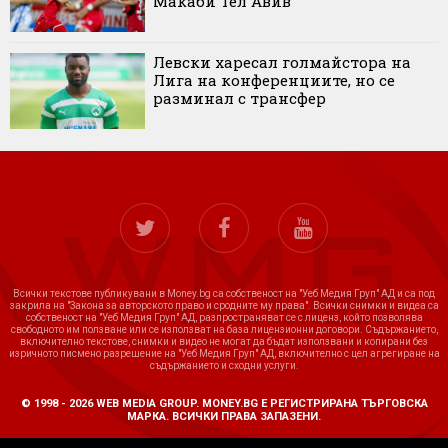
Макаби Тел Авив
Левски харесал голмайстора на
Лига на конференциите, но се
разминал с трансфер
Всички текстове публикувани в Money.bg са собственост на "Уеб Медия Груп" АД и са под
закрила на "Закона за авторското право и сродните му права". Всички снимки и видеа са
собственост на "Уеб Медия Груп" АД, разпространяват се с лиценз, който позволява
свободното им ползване или се използват на база лицензионни договори. Съдържанието,
включително текстове, снимки и видео не могат да бъдат използвани и копирани без
изричното писмено разрешение на "Уеб Медия Груп" АД, включително с цел агрегиране на
съдържанието и сходни услуги.
© 1998 - 2026 WEB MEDIA GROUP. MONEY.BG Е РЕГИСТРИРАНА ТЪРГОВСКА
МАРКА. ВСИЧКИ ПРАВА ЗАПАЗЕНИ.