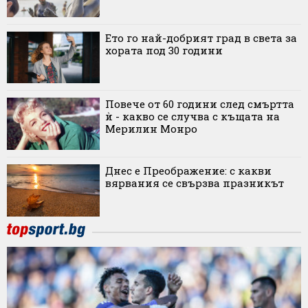
Ето го най-добрият град в света за
хората под 30 години
Повече от 60 години след смъртта
ѝ - какво се случва с къщата на
Мерилин Монро
Днес е Преображение: с какви
вярвания се свързва празникът