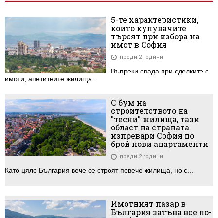
5-те характеристики,
които купувачите
търсят при избора на
имот в София
преди 2 години
Въпреки спада при сделките с
имоти, апетитните жилища...
С бум на
строителството на
"тесни" жилища, тази
област на страната
изпревари София по
брой нови апартаменти
преди 2 години
Като цяло България вече се строят повече жилища, но с...
Имотният пазар в
България затъва все по-