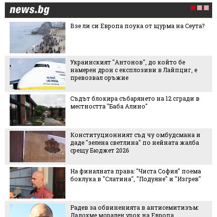
Взе ли си Европа поука от щурма на Сеута?
Украинският "Антонов", до който бе
намерен дрон с експлозиви в Лайпциг, е
превозвал оръжие
Съдът блокира събарянето на 12 сгради в
местността "Баба Алино"
Конституционният съд чу омбудсмана и
даде "зелена светлина" по нейната жалба
срещу Бюджет 2026
На финалната права: "Чиста София" поема
боклука в "Слатина", "Подуяне" и "Изгрев"
Радев за обвиненията в антисемитизъм:
Дадохме морален урок на Европа