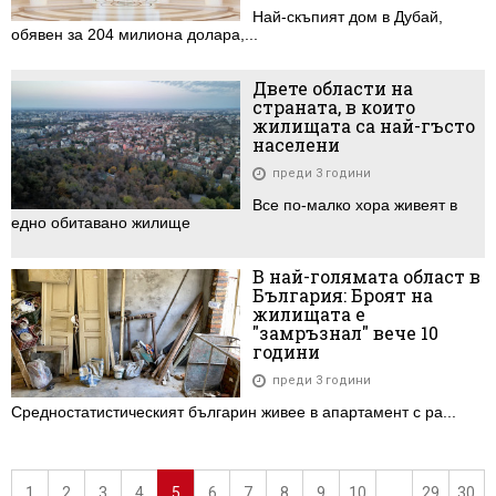
Най-скъпият дом в Дубай,
обявен за 204 милиона долара,...
Двете области на
страната, в които
жилищата са най-гъсто
населени
преди 3 години
Все по-малко хора живеят в
едно обитавано жилище
В най-голямата област в
България: Броят на
жилищата е
"замръзнал" вече 10
години
преди 3 години
Средностатистическият българин живее в апартамент с ра...
1
2
3
4
5
6
7
8
9
10
...
29
30