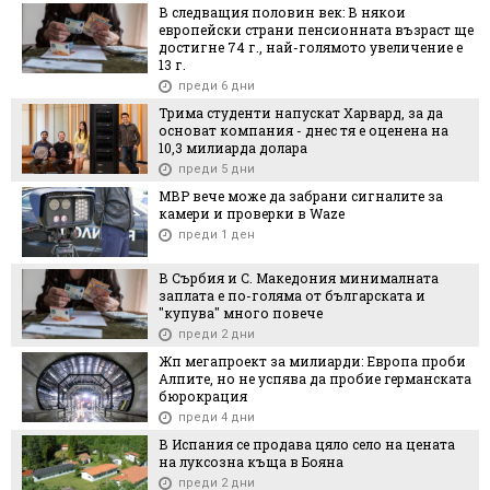
В следващия половин век: В някои
европейски страни пенсионната възраст ще
достигне 74 г., най-голямото увеличение е
13 г.
преди 6 дни
Трима студенти напускат Харвард, за да
основат компания - днес тя е оценена на
10,3 милиарда долара
преди 5 дни
МВР вече може да забрани сигналите за
камери и проверки в Waze
преди 1 ден
В Сърбия и С. Македония минималната
заплата е по-голяма от българската и
"купува" много повече
преди 2 дни
Жп мегапроект за милиарди: Европа проби
Алпите, но не успява да пробие германската
бюрокрация
преди 4 дни
В Испания се продава цяло село на цената
на луксозна къща в Бояна
преди 2 дни