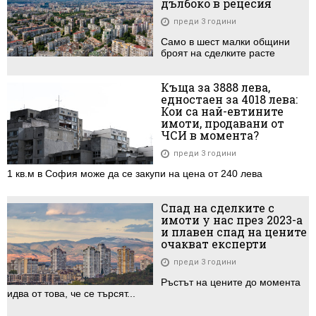
дълбоко в рецесия
преди 3 години
Само в шест малки общини
броят на сделките расте
Къща за 3888 лева,
едностаен за 4018 лева:
Кои са най-евтините
имоти, продавани от
ЧСИ в момента?
преди 3 години
1 кв.м в София може да се закупи на цена от 240 лева
Спад на сделките с
имоти у нас през 2023-а
и плавен спад на цените
очакват експерти
преди 3 години
Ръстът на цените до момента
идва от това, че се търсят...