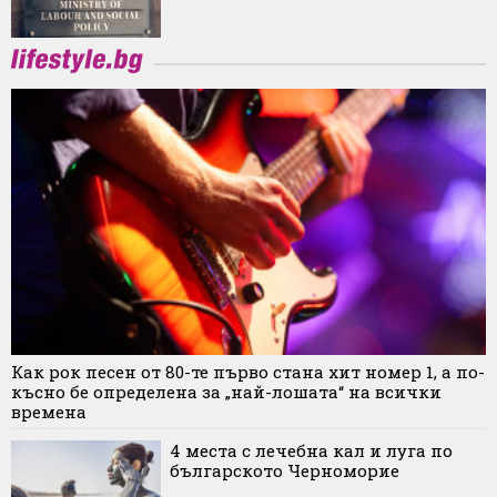
Как рок песен от 80-те първо стана хит номер 1, а по-
късно бе определена за „най-лошата“ на всички
времена
4 места с лечебна кал и луга по
българското Черноморие