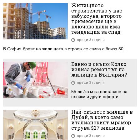
Жилищното
строителство у нас
забуксува, второто
тримесечие ще е
ключово дали има
тенденция за спад
преди 3 години
В София броят на жилищата в строеж се свива с близо 30...
Бавно и скъпо: Колко
излиза ремонтът на
жилище в България?
преди 3 години
55 лв./кв.м за поставяне на
плочки и други оферти
Най-скъпото жилище в
Дубай, в което само
италианският мрамор
струва $27 милиона
преди 3 години