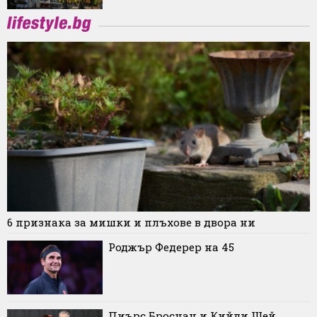
6 признака за мишки и плъхове в двора ни
Роджър Федерер на 45
Пиърс Броснан и Кийли Шей