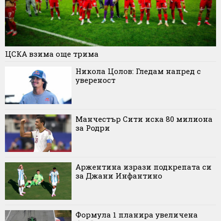
ЦСКА взима още трима
Никола Цолов: Гледам напред с
увереност
Манчестър Сити иска 80 милиона
за Родри
Аржентина изрази подкрепата си
за Джани Инфантино
Формула 1 планира увеличена