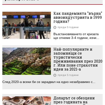
Как пандемията "върна"
авиоиндустрията в 1999
година?
преди 5 години
Възстановяването от кризата
ще отнеме 3-4 години, изчи...
Най-популярните и
запомнящи се
туристически
преживявания през 2020
г. Или поне страхотни
идеи за 2021-а
преди 5 години
След 2020-а всеки би се зарадвал на едно незабравимо с...
Доларът се обезцени
през годината на