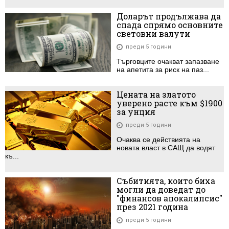
Доларът продължава да
спада спрямо основните
световни валути
преди 5 години
Търговците очакват запазване
на апетита за риск на паз...
Цената на златото
уверено расте към $1900
за унция
преди 5 години
Очаква се действията на
новата власт в САЩ да водят
къ...
Събитията, които биха
могли да доведат до
"финансов апокалипсис"
през 2021 година
преди 5 години