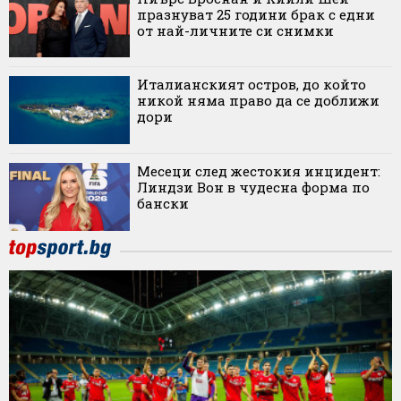
празнуват 25 години брак с едни
от най-личните си снимки
Италианският остров, до който
никой няма право да се доближи
дори
Месеци след жестокия инцидент:
Линдзи Вон в чудесна форма по
бански