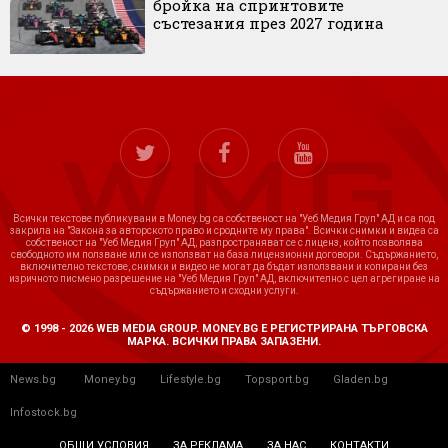
бройка на спринтовите
състезания през 2027 година
Всички текстове публикувани в Money.bg са собственост на "Уеб Медия Груп" АД и са под
закрила на "Закона за авторското право и сродните му права". Всички снимки и видеа са
собственост на "Уеб Медия Груп" АД, разпространяват се с лиценз, който позволява
свободното им ползване или се използват на база лицензионни договори. Съдържанието,
включително текстове, снимки и видео не могат да бъдат използвани и копирани без
изричното писмено разрешение на "Уеб Медия Груп" АД, включително с цел агрегиране на
съдържанието и сходни услуги.
© 1998 - 2026 WEB MEDIA GROUP. MONEY.BG Е РЕГИСТРИРАНА ТЪРГОВСКА
МАРКА. ВСИЧКИ ПРАВА ЗАПАЗЕНИ.
News.bg
Money.bg
Lifestyle.bg
Topsport.bg
Gladen.bg
Infostock.bg
ОБЩИ УСЛОВИЯ
ЗА РЕКЛАМА
ЗА НАС
КОНТАКТИ