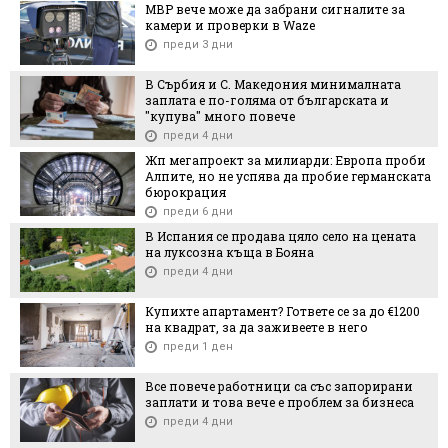
МВР вече може да забрани сигналите за
камери и проверки в Waze
преди 3 дни
В Сърбия и С. Македония минималната
заплата е по-голяма от българската и
"купува" много повече
преди 4 дни
Жп мегапроект за милиарди: Европа проби
Алпите, но не успява да пробие германската
бюрокрация
преди 6 дни
В Испания се продава цяло село на цената
на луксозна къща в Бояна
преди 4 дни
Купихте апартамент? Гответе се за до €1200
на квадрат, за да заживеете в него
преди 1 ден
Все повече работници са със запорирани
заплати и това вече е проблем за бизнеса
преди 4 дни