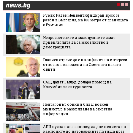
Румен Радев: Неидентифициран дрон се
разби в България, на 100 метра от границата
с Румъния
Непросветените и малодушните имат
привилегията да са мнозинство в
демокрацията
Главчев отрече да е в конфликт на интереси
относно възложени на Сметната палата
одити
САЩ дават 1 млрд. долара помощ на
Колумбия за сигурността
Пентагонът обвини бивш военен
министър в разкриване на секретна
информация
АПИ пусна нова заповед за движението на
камионите по натоварените пътища през