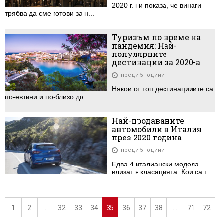
2020 г. ни показа, че винаги
трябва да сме готови за н...
Туризъм по време на
пандемия: Най-
популярните
дестинации за 2020-а
преди 5 години
Някои от топ дестинацииите са
по-евтини и по-близо до...
Най-продаваните
автомобили в Италия
през 2020 година
преди 5 години
Едва 4 италиански модела
влизат в класацията. Кои са т...
1
2
...
32
33
34
35
36
37
38
...
71
72