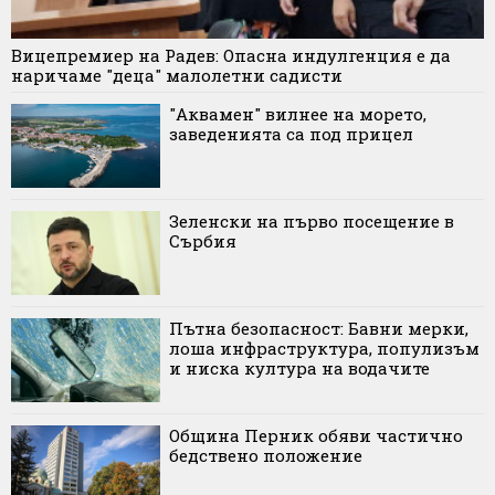
Вицепремиер на Радев: Опасна индулгенция е да
наричаме "деца" малолетни садисти
"Аквамен" вилнее на морето,
заведенията са под прицел
Зеленски на първо посещение в
Сърбия
Пътна безопасност: Бавни мерки,
лоша инфраструктура, популизъм
и ниска култура на водачите
Община Перник обяви частично
бедствено положение