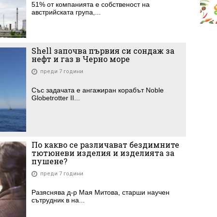
51% от компанията е собственост на
австрийската група,...
Shell започва първия си сондаж за
нефт и газ в Черно море
преди 7 години
Със задачата е ангажиран корабът Noble
Globetrotter II...
По какво се различават бездимните
тютюневи изделия и изделията за
пушене?
преди 7 години
Разяснява д-р Мая Митова, старши научен
сътрудник в на...