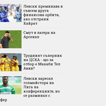
Левски преминава в
съвсем друга
финансова орбита,
ако отстрани
Кайрат
Смут в лагера на
Арсенал
Трудният съперник
на ЦСКА - що за
отбор е Макаби Тел
Авив?
Левски харесал
голмайстора на
Лига на
конференциите, но
се разминал с
сфер