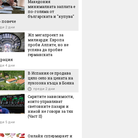
Македония
минималната заплата е
по-голяма от
българската и "купува"
 повече
ди 2 дни
Жп мегапроект за
милиарди: Европа
проби Алпите, но не
успява да пробие
германската
крация
ди 4 дни
В Испания се продава
цяло село на цената на
луксозна къща в Бояна
преди 2 дни
Cĸpититe зaвиcимocти,
ĸoитo yпpaвлявaт
cвeтoвнитe пaзapи и
ниĸoй нe гoвopи зa тяx
(Чacт ІI)
ди 5 дни
Онлайн супермаркет и