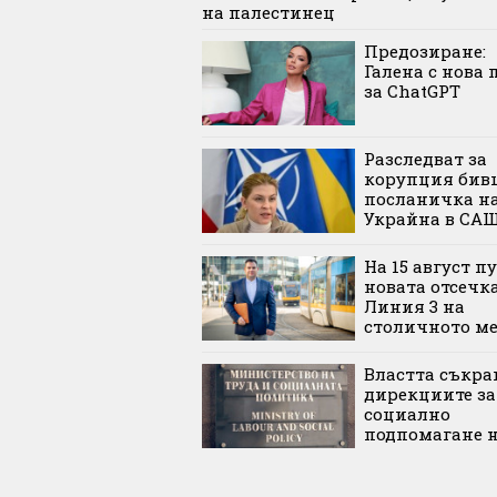
на палестинец
Предозиране:
Галена с нова 
за ChatGPT
Разследват за
корупция бив
посланичка н
Украйна в СА
На 15 август п
новата отсечка
Линия 3 на
столичното м
Властта съкра
дирекциите за
социално
подпомагане н