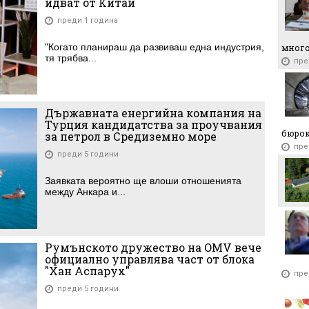
идват от Китай
преди 1 година
"Когато планираш да развиваш една индустрия,
много
тя трябва...
пре
Държавната енергийна компания на
Турция кандидатства за проучвания
бюро
за петрол в Средиземно море
пре
преди 5 години
Заявката вероятно ще влоши отношенията
между Анкара и...
Румънското дружество на OMV вече
официално управлява част от блока
"Хан Аспарух"
пре
преди 5 години