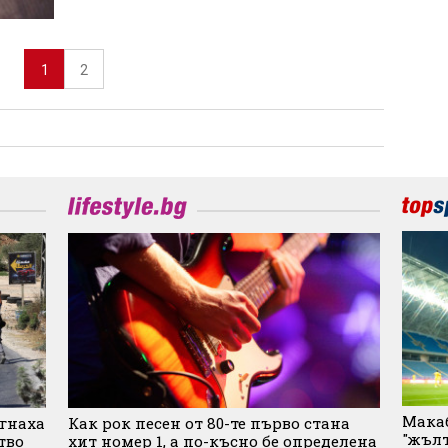
1
2
Макаб
игнаха
Как рок песен от 80-те първо стана
"жълт
тво
хит номер 1, а по-късно бе определена