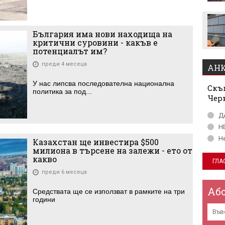
България има нови находища на
критични суровини - какъв е
потенциалът им?
преди 4 месеца
АНК
У нас липсва последователна национална
Скъп
политика за под...
Чер
Д
Н
Н
Казахстан ще инвестира $500
милиона в търсене на залежи - ето от
какво
преди 6 месеца
Аб
Средствата ще се използват в рамките на три
години