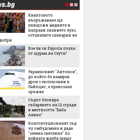
Квантовото
Мартин
въоръжаване ще
българ
унищожи медиите и
Halfbik
направи знанието лукс,
сме на 
останалите сценарии не
тясна 
-добри
конкуренция"
Взе ли си Европа поука
"Желира
от щурма на Сеута?
тенден
превзе
аксесо
Украинският "Антонов",
Това л
до който бе намерен
начин 
дрон с експлозиви в
цареви
Лайпциг, е превозвал
оръжие
След и
Съдът блокира
Кънчев
събарянето на 12 сгради
обвиня
в местността "Баба
най-лес
Алино"
грешни
Конституционният съд
Испанс
чу омбудсмана и даде
престо
"зелена светлина" по
принце
нейната жалба срещу
каквато