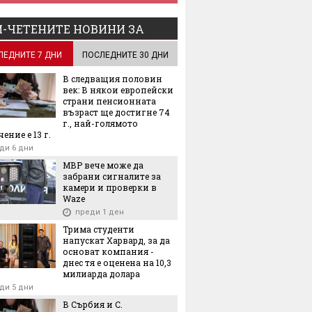
-ЧЕТЕНИТЕ НОВИНИ ЗА
ЛЕДНИТЕ 7 ДНИ
ПОСЛЕДНИТЕ 30 ДНИ
В следващия половин
век: В някои европейски
страни пенсионната
възраст ще достигне 74
г., най-голямото
ение е 13 г.
ди 6 дни
МВР вече може да
забрани сигналите за
камери и проверки в
Waze
преди 1 ден
Трима студенти
напускат Харвард, за да
основат компания -
днес тя е оценена на 10,3
милиарда долара
ди 5 дни
В Сърбия и С.