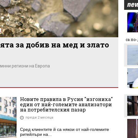
Макаби Тел Авив срещу
ЦСКА, "жълтите" на
колене!
Левски преминава в
са по
та за добив на мед и злато
съвсем друга финансова
орбита, ако отстрани
Кайрат
Смут в лагера на Арсенал
минни региони на Европа
Трудният съперник на
ЦСКА - що за отбор е
Макаби Тел Авив?
Новите правила в Русия "изгониха"
един от най-големите анализатори
Левски харесал
на потребителския пазар
голмайстора на Лига на
конференциите, но се
преди 2 месеца
разминал с трансфер
Сред клиентите й са някои от най-големите
Стотици посрещнаха
ритейлъри на...
Мохамед Салах в Турция