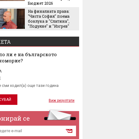
Бюджет 2026
виждал
На финалната права:
Колко 
"Чиста София" поема
ни мож
боклука в "Слатина",
носене
"Подуяне" и "Изгрев"
ЕТА
о ли е на българското
номорие?
А
Е
е съм ходил(а) още тази година
Виж резултати
онирай се