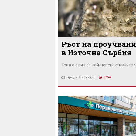
Ръст на проучвания
в Източна Сърбия
Това е един от най-перспективните 
преди 2 месеца
5754