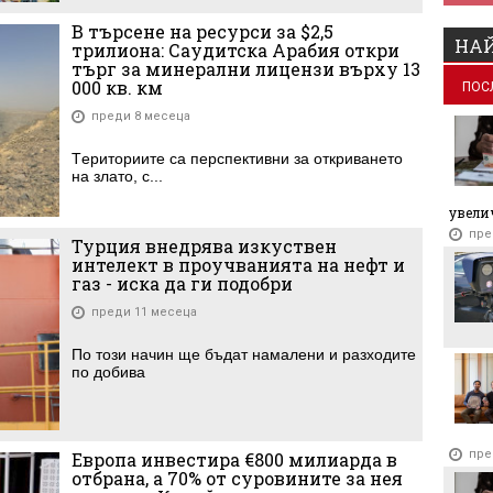
В търсене на ресурси за $2,5
НАЙ
трилиона: Саудитска Арабия откри
търг за минерални лицензи върху 13
000 кв. км
ПОС
преди 8 месеца
Tериториите са перспективни за откриването
на злато, с...
увелич
пре
Турция внедрява изкуствен
интелект в проучванията на нефт и
газ - иска да ги подобри
преди 11 месеца
По този начин ще бъдат намалени и разходите
по добива
пре
Европа инвестира €800 милиарда в
отбрана, а 70% от суровините за нея