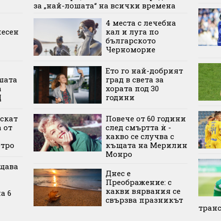
за „най-лошата“ на всички времена
4 места с лечебна
песен
кал и луга по
българското
Черноморие
Ето го най-добрият
шата
град в света за
а
хората под 30
Щ
години
ускат
Повече от 60 години
 от
след смъртта ѝ -
какво се случва с
етро
къщата на Мерилин
Монро
щава
Днес е
Преображение: с
какви вярвания се
а 6
свързва празникът
тран