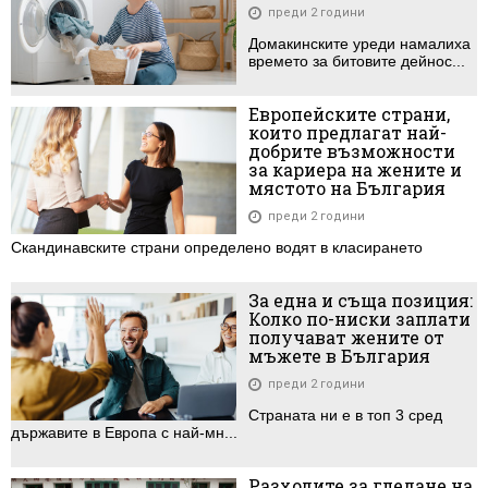
преди 2 години
Домакинските уреди намалиха
времето за битовите дейнос...
Европейските страни,
които предлагат най-
добрите възможности
за кариера на жените и
мястото на България
преди 2 години
Скандинавските страни определено водят в класирането
За една и съща позиция:
Колко по-ниски заплати
получават жените от
мъжете в България
преди 2 години
Страната ни е в топ 3 сред
държавите в Европа с най-мн...
Разходите за гледане на