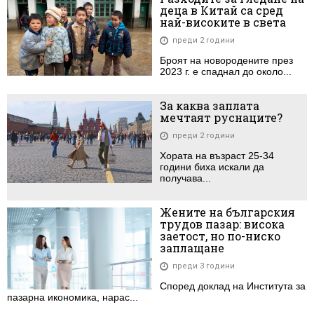
деца в Китай са сред
най-високите в света
преди 2 години
Броят на новородените през
2023 г. е спаднал до около...
За каква заплата
мечтаят руснаците?
преди 2 години
Хората на възраст 25-34
години биха искали да
получава...
Жените на българския
трудов пазар: висока
заетост, но по-ниско
заплащане
преди 3 години
Според доклад на Института за
пазарна икономика, нарас...