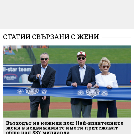
СТАТИИ СВЪРЗАНИ С
ЖЕНИ
Възходът на нежния пол: Най-влиятелните
жени в недвижимите имоти притежават
общо над $37 милиарда