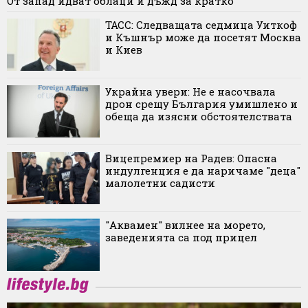
От запад идват облаци и дъжд за кратко
ТАСС: Следващата седмица Уиткоф
и Къшнър може да посетят Москва
и Киев
Украйна увери: Не е насочвала
дрон срещу България умишлено и
обеща да изясни обстоятелствата
Вицепремиер на Радев: Опасна
индулгенция е да наричаме "деца"
малолетни садисти
"Аквамен" вилнее на морето,
заведенията са под прицел