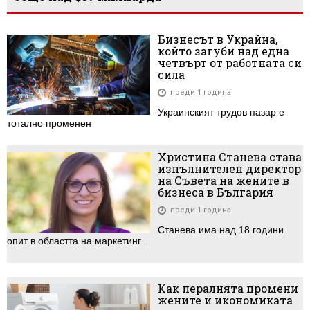
Бизнесът в Украйна,
който загуби над една
четвърт от работната си
сила
преди 1 година
Украинският трудов пазар е
тотално променен
Христина Станева става
изпълнителен директор
на Съвета на жените в
бизнеса в България
преди 1 година
Станева има над 18 години
опит в областта на маркетинг...
Как пералнята промени
жените и икономиката