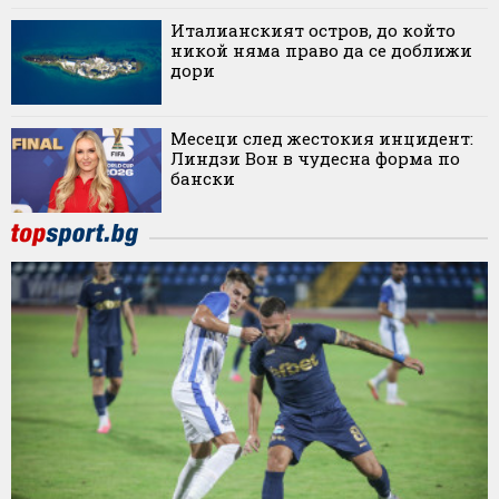
Италианският остров, до който
никой няма право да се доближи
дори
Месеци след жестокия инцидент:
Линдзи Вон в чудесна форма по
бански