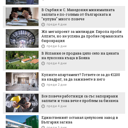
В Сърбия и С. Македония минималната
заплата е по-голяма от българската и
"купува" много повече
преди 4 дни
Жп мегапроект за милиарди: Европа проби
Алпите, но не успява да пробие германската
бюрокрация
преди 6 дни
В Испания се продава цяло село на цената
на луксозна къща в Бояна
преди 4 дни
Купихте апартамент? Гответе се за до €1200
на квадрат, за да заживеете в него
преди 2 дни
Все повече работници са със запорирани
заплати и това вече е проблем за бизнеса
преди 4 дни
Единственият останал целулозен завод в
България загива
преди 5 дни