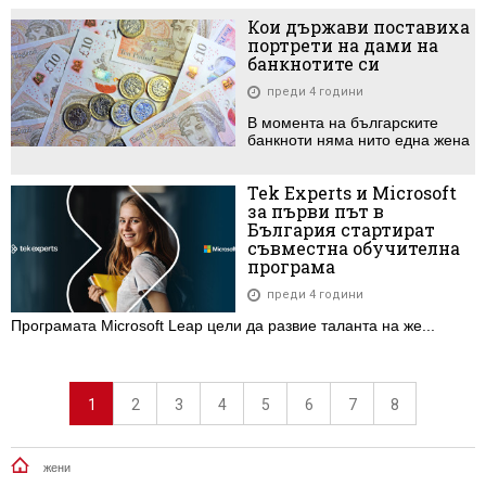
Кои държави поставиха
портрети на дами на
банкнотите си
преди 4 години
В момента на българските
банкноти няма нито една жена
Tek Experts и Microsoft
за първи път в
България стартират
съвместна обучителна
програма
преди 4 години
Програмата Microsoft Leap цели да развие таланта на же...
1
2
3
4
5
6
7
8
жени