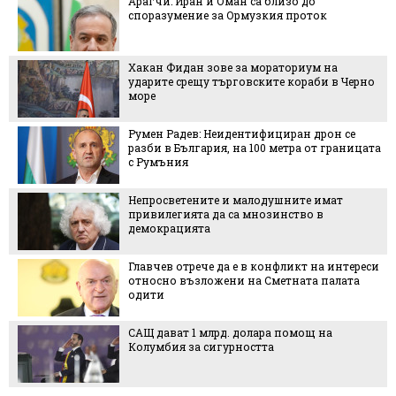
Арагчи: Иран и Оман са близо до
споразумение за Ормузкия проток
Хакан Фидан зове за мораториум на
ударите срещу търговските кораби в Черно
море
Румен Радев: Неидентифициран дрон се
разби в България, на 100 метра от границата
с Румъния
Непросветените и малодушните имат
привилегията да са мнозинство в
демокрацията
Главчев отрече да е в конфликт на интереси
относно възложени на Сметната палата
одити
САЩ дават 1 млрд. долара помощ на
Колумбия за сигурността