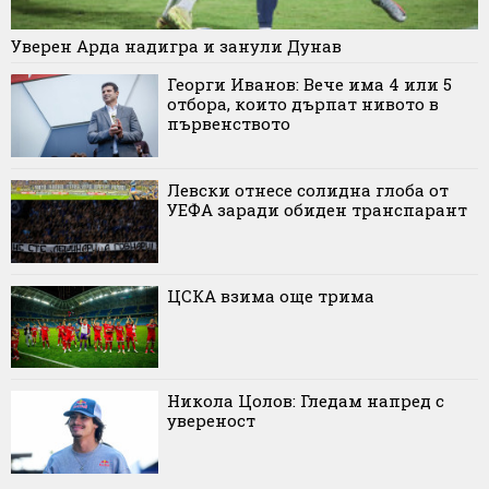
Уверен Арда надигра и занули Дунав
Георги Иванов: Вече има 4 или 5
отбора, които дърпат нивото в
първенството
Левски отнесе солидна глоба от
УЕФА заради обиден транспарант
ЦСКА взима още трима
Никола Цолов: Гледам напред с
увереност