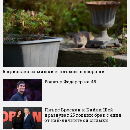
6 признака за мишки и плъхове в двора ни
Роджър Федерер на 45
Пиърс Броснан и Кийли Шей
празнуват 25 години брак с едни
от най-личните си снимки