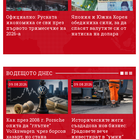
Официално: Руската
Япония и Южна Корея
икономика се сви през
обединиха сили, за да
с
първото тримесечие на
спасят валутите си от
щ
2026-а
натиска на долара
ВОДЕЩОТО ДНЕС
09.08.2026
09.08.2026
Как през 2008 г. Porsche
Историческите жеги
A
опита да "глътне"
създадоха нов бизнес:
Volkswagen чрез борсов
Градовете вече
п
хазарт, но стана
инвестират в "умни"
з