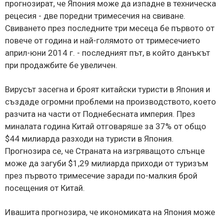
прогнозират, че Япония може да изпадне в техническа
рецесия - две поредни тримесечия на свиване.
Свиването през последните три месеца бе първото от
повече от година и най-голямото от тримесечието
април-юни 2014 г. - последният път, в който данъкът
при продажбите бе увеличен.
Вирусът засегна и броят китайски туристи в Япония и
създаде огромни проблеми на производството, което
разчита на части от Поднебесната империя. През
миналата година Китай отговаряше за 37% от общо
$44 милиарда разходи на туристи в Япония.
Прогнозира се, че Страната на изгряващото слънце
може да загуби $1,29 милиарда приходи от туризъм
през първото тримесечие заради по-малкия брой
посещения от Китай.
Ивашита прогнозира, че икономиката на Япония може