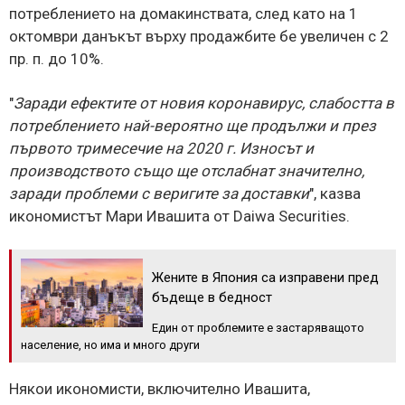
потреблението на домакинствата, след като на 1
октомври данъкът върху продажбите бе увеличен с 2
пр. п. до 10%.
"
Заради ефектите от новия коронавирус, слабостта в
потреблението най-вероятно ще продължи и през
първото тримесечие на 2020 г. Износът и
производството също ще отслабнат значително,
заради проблеми с веригите за доставки
", казва
икономистът Мари Ивашита от Daiwa Securities.
Жените в Япония са изправени пред
бъдеще в бедност
Един от проблемите е застаряващото
население, но има и много други
Някои икономисти, включително Ивашита,