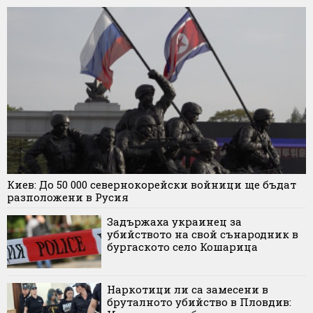
Киев: До 50 000 севернокорейски войници ще бъдат
разположени в Русия
Задържаха украинец за
убийството на свой сънародник в
бургаското село Кошарица
Наркотици ли са замесени в
бруталното убийство в Пловдив: