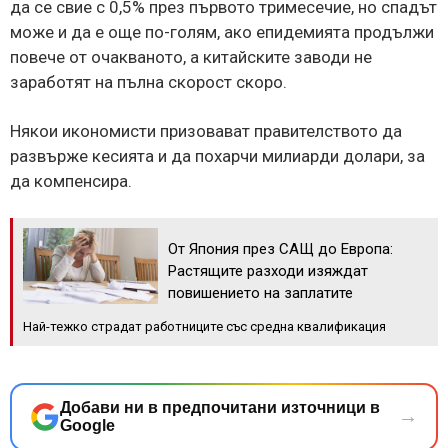
да се свие с 0,5% през първото тримесечие, но спадът
може и да е още по-голям, ако епидемията продължи
повече от очакваното, а китайските заводи не
заработят на пълна скорост скоро.
Някои икономисти призовават правителството да
развърже кесията и да похарчи милиарди долари, за
да компенсира.
От Япония през САЩ до Европа:
Растящите разходи изяждат
повишението на заплатите
Най-тежко страдат работниците със средна квалификация
Добави ни в предпочитани източници в
→
Google