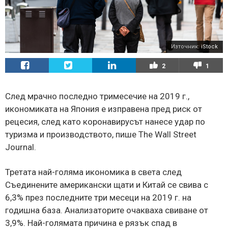
Източник:
iStock
2
1
След мрачно последно тримесечие на 2019 г.,
икономиката на Япония е изправена пред риск от
рецесия, след като коронавирусът нанесе удар по
туризма и производството, пише The Wall Street
Journal.
Третата най-голяма икономика в света след
Съединените американски щати и Китай се свива с
6,3% през последните три месеци на 2019 г. на
годишна база. Анализаторите очакваха свиване от
3,9%. Най-голямата причина е рязък спад в