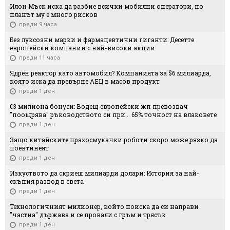
Илон Мъск иска да разбие всички мобилни оператори, но
планът му е много рисков
преди 9 часа
Без луксозни марки и фармацевтични гиганти: Десетте
европейски компании с най-високи акции
преди 11 часа
Ядрен реактор като автомобил? Компанията за $6 милиарда,
която иска да превърне АЕЦ в масов продукт
преди 1 ден
€3 милиона бонуси: Водещ европейски жп превозвач
"поощрява" ръководството си при... 65% точност на влаковете
преди 1 ден
Защо китайските прахосмукачки роботи скоро може рязко да
поевтинеят
преди 1 ден
Изкуството да скриеш милиарди долари: История за най-
скъпия развод в света
преди 1 ден
Технологичният милионер, който поиска да си направи
"частна" държава и се провали с гръм и трясък
преди 1 ден