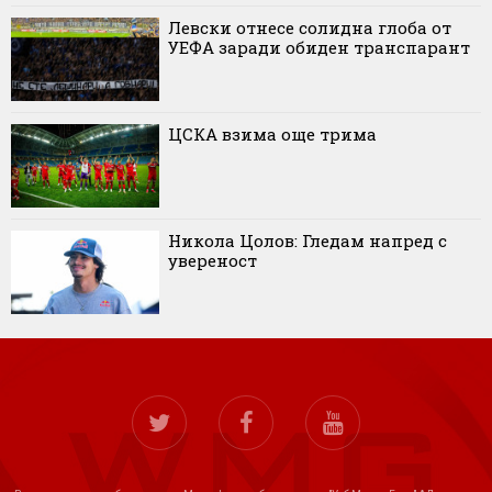
Левски отнесе солидна глоба от
УЕФА заради обиден транспарант
ЦСКА взима още трима
Никола Цолов: Гледам напред с
увереност