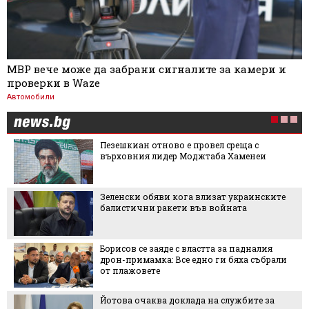
МВР вече може да забрани сигналите за камери и
проверки в Waze
Автомобили
Пезешкиан отново е провел среща с
върховния лидер Моджтаба Хаменеи
Зеленски обяви кога влизат украинските
балистични ракети във войната
Борисов се заяде с властта за падналия
дрон-примамка: Все едно ги бяха събрали
от плажовете
Йотова очаква доклада на службите за