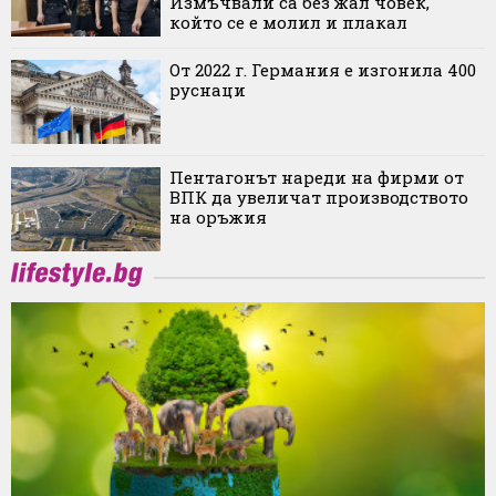
Измъчвали са без жал човек,
който се е молил и плакал
От 2022 г. Германия е изгонила 400
руснаци
Пентагонът нареди на фирми от
ВПК да увеличат производството
на оръжия