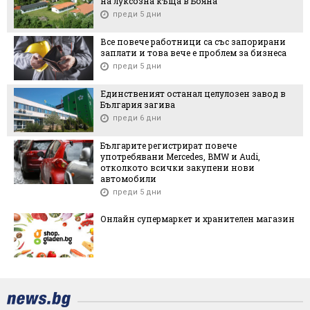
на луксозна къща в Бояна
преди 5 дни
Все повече работници са със запорирани
заплати и това вече е проблем за бизнеса
преди 5 дни
Единственият останал целулозен завод в
България загива
преди 6 дни
Българите регистрират повече
употребявани Mercedes, BMW и Audi,
отколкото всички закупени нови
автомобили
преди 5 дни
Онлайн супермаркет и хранителен магазин