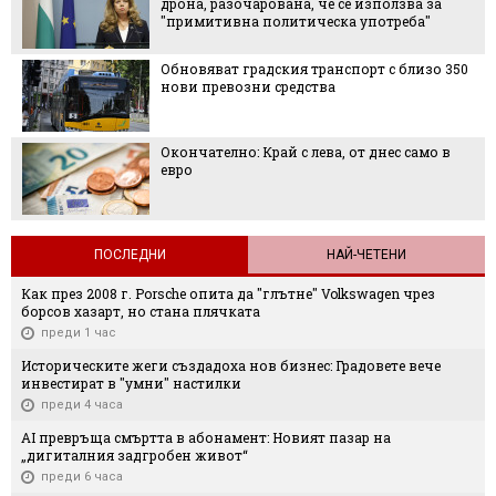
дрона, разочарована, че се използва за
"примитивна политическа употреба"
Обновяват градския транспорт с близо 350
нови превозни средства
Окончателно: Край с лева, от днес само в
евро
ПОСЛЕДНИ
НАЙ-ЧЕТЕНИ
Как през 2008 г. Porsche опита да "глътне" Volkswagen чрез
борсов хазарт, но стана плячката
преди 1 час
Историческите жеги създадоха нов бизнес: Градовете вече
инвестират в "умни" настилки
преди 4 часа
AI превръща смъртта в абонамент: Новият пазар на
„дигиталния задгробен живот“
преди 6 часа