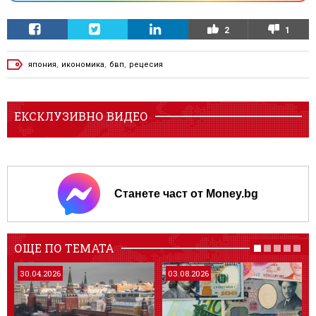
2
1
япония
,
икономика
,
бвп
,
рецесия
ЕКСКЛУЗИВНО ВИДЕО
Станете част от Money.bg
ОЩЕ ПО ТЕМАТА
30.04.2026
03.08.2026