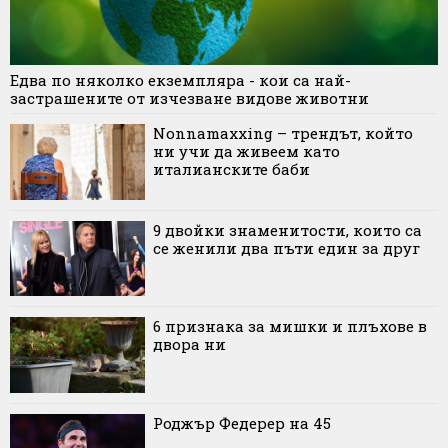
Едва по няколко екземпляра - кои са най-
застрашените от изчезване видове животни
Nonnamaxxing – трендът, който
ни учи да живеем като
италианските баби
9 двойки знаменитости, които са
се женили два пъти един за друг
6 признака за мишки и плъхове в
двора ни
Роджър Федерер на 45