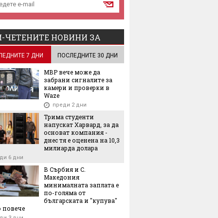
-ЧЕТЕНИТЕ НОВИНИ ЗА
ЛЕДНИТЕ 7 ДНИ
ПОСЛЕДНИТЕ 30 ДНИ
МВР вече може да
забрани сигналите за
камери и проверки в
Waze
преди 2 дни
Трима студенти
напускат Харвард, за да
основат компания -
днес тя е оценена на 10,3
милиарда долара
ди 6 дни
В Сърбия и С.
Македония
минималната заплата е
по-голяма от
българската и "купува"
 повече
ди 3 дни