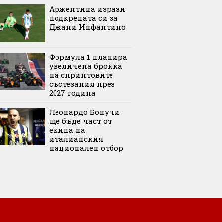
Аржентина изрази
подкрепата си за
Джани Инфантино
Формула 1 планира
увеличена бройка
на спринтовите
състезания през
2027 година
Леонардо Бонучи
ще бъде част от
екипа на
италианския
национален отбор