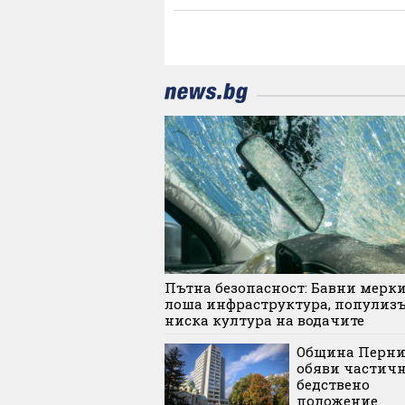
Пътна безопасност: Бавни мерки
лоша инфраструктура, популиз
ниска култура на водачите
Община Перн
обяви частич
бедствено
положение