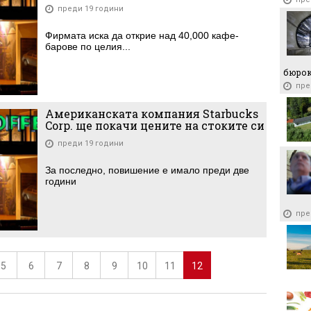
преди 19 години
Фирмата иска да открие над 40,000 кафе-
барове по целия...
бюро
пре
Американската компания Starbucks
Corp. ще покачи цените на стоките си
преди 19 години
За последно, повишение е имало преди две
години
пре
5
6
7
8
9
10
11
12