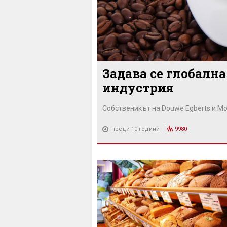
Задава се глобалн
индустрия
Собственикът на Douwe Egberts и Mo
преди 10 години
9980