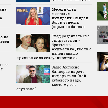
ина
Месеци след
жестокия
а
инцидент: Линдзи
Вон в чудесна
форма по бански
След раздялата със
о на
съпругата си -
левен
братът на
Анджелина Джоли с
изненадващо
признание за сексуалността си
ия за
Защо Антонио
ст
Бандерас нарече
инфаркта си "най-
хубавото нещо,
което му се е
случвало"