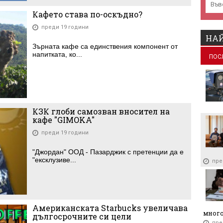
Кафето става по-оскъдно?
преди 19 години
НАЙ
Зърната кафе са единствения компонент от
напитката, ко...
ПОС
КЗК глоби самозван вносител на
кафе "GIMOKA"
преди 19 години
"Джордан" ООД - Пазарджик с претенции да е
"ексклузиве...
пре
Американската Starbucks увеличава
много
дългосрочните си цели
пре