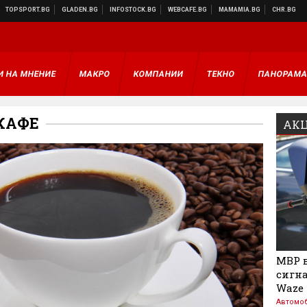
И НА МНЕНИЕ
МАКРО
КОМПАНИИ
ТЕКНО
ПАНОРАМ
КАФЕ
АКЦ
МВР в
сигна
Waze
Автомо