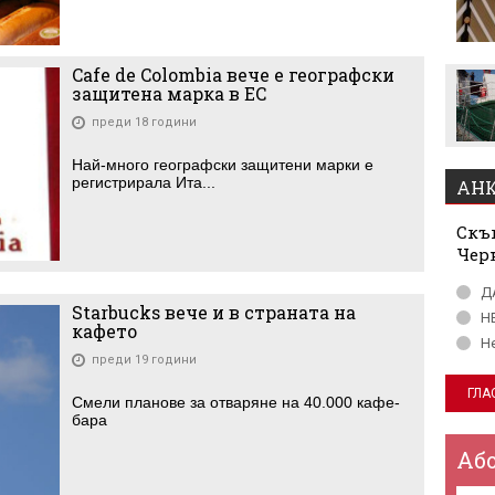
Левски отряза
Олимпиакос за Акрам
Бурас
Cafe de Colombia вече е географски
защитена марка в ЕС
преди 18 години
Най-много географски защитени марки е
регистрирала Ита...
АНК
Скъп
Чер
Д
Starbucks вече и в страната на
Н
кафето
Н
преди 19 години
Смели планове за отваряне на 40.000 кафе-
бара
Аб