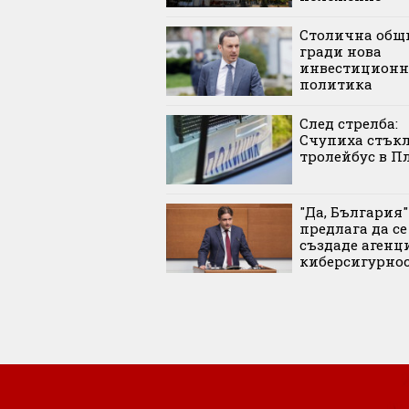
Столична общ
гради нова
инвестиционн
политика
След стрелба:
Счупиха стъкл
тролейбус в П
"Да, България"
предлага да се
създаде агенц
киберсигурно