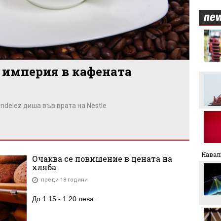
Никола Цолов: Гледам
напред с увереност
а империя в кафената
Манчестър Сити иска 80
милиона за Родри
ndelez диша във врата на Nestle
Аржентина изрази
подкрепата си за Джани
Инфантино
Формула 1 планира
увеличена бройка на
Навал
Очаква се повишение в цената на
спринтовите
хляба
състезания през 2027
година
преди 18 години
Леонардо Бонучи ще
бъде част от екипа на
До 1.15 - 1.20 лева.
италианския
национален отбор