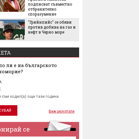
Екстре
подписват съвместно
как жи
отбранително
адапти
споразумение
градска
"Грийнпийс" се обяви
живот
против добива на газ и
нефт в Черно море
ЕТА
о ли е на българското
номорие?
А
Е
е съм ходил(а) още тази година
Виж резултати
онирай се