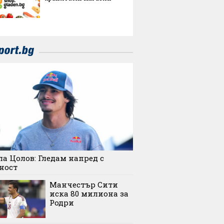
а Цолов: Гледам напред с
ност
Манчестър Сити
иска 80 милиона за
Родри