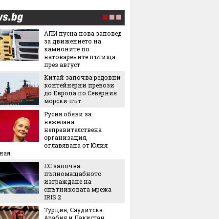
АПИ пусна нова заповед
Лятнат
за движението на
задълж
камионите по
със себ
натоварените пътища
през август
Легенда
Китай започва редовни
легенда
контейнерни превози
Matador
до Европа по Северния
наследс
морски път
Royal
Русия обяви за
Най-оч
нежелана
кинопр
неправителствена
организация,
оглавявана от Юлия
Ели Го
ная
на Янк
ЕС започва
5 нови
пълномащабното
седмиц
изграждане на
Защо ч
спътниковата мрежа
често 
IRIS 2
избор 
Турция, Саудитска
Арабия и Пакистан