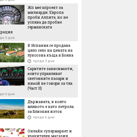
Жп мегапроект за
милиарди: Европа
проби Алпите, но не
успява да пробие
германската
крация
ди 5 дни
В Испания се продава
цяло село на цената на
луксозна къща в Бояна
преди 3 дни
Cĸpититe зaвиcимocти,
ĸoитo yпpaвлявaт
cвeтoвнитe пaзapи и
ниĸoй нe гoвopи зa тяx
(Чacт ІI)
ди 6 дни
Държавата, в която
млякото е като петрола
за Близкия изток
преди 6 дни
Онлайн супермаркет и
хранителен магазин