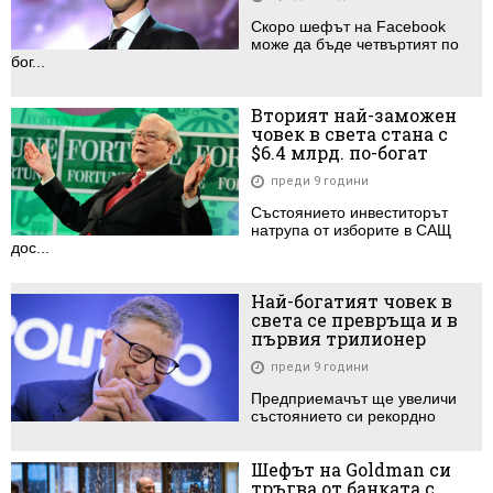
Скоро шефът на Facebook
може да бъде четвъртият по
бог...
Вторият най-заможен
човек в света стана с
$6.4 млрд. по-богат
преди 9 години
Състоянието инвеститорът
натрупа от изборите в САЩ
дос...
Най-богатият човек в
света се превръща и в
първия трилионер
преди 9 години
Предприемачът ще увеличи
състоянието си рекордно
Шефът на Goldman си
тръгва от банката с