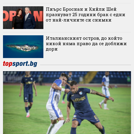
Пиърс Броснан и Кийли Шей
празнуват 25 години брак с едни
от най-личните си снимки
Италианският остров, до който
никой няма право да се доближи
дори