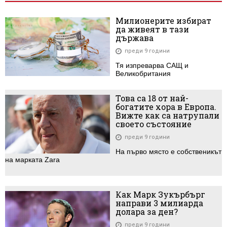
Милионерите избират
да живеят в тази
държава
преди 9 години
Тя изпреварва САЩ и
Великобритания
Това са 18 от най-
богатите хора в Европа.
Вижте как са натрупали
своето състояние
преди 9 години
На първо място е собственикът
на марката Zara
Как Марк Зукърбърг
направи 3 милиарда
долара за ден?
преди 9 години