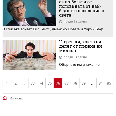
са по-богати от
половината от най-
бедното население в
света
преди 9 години
В списъка влизат Бил Гейтс, Амансио Ортега и Уорън Бъф...
11 грешки, които ви
делят от първия ви
милион
преди 9 години
Обърнете им внимание
1
2
...
73
74
75
76
77
78
79
...
84
85
богатство