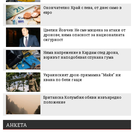
Окончателно: Край с лева, от днес само в
евро
Цвелин Йовчев: Не сме мишена за атаки от
дронове, няма опасност за националната
сигурност
Няма напрежение в Кардам след дрона,
взривът наподобявал спукана гума
Украинският дрон-примамка "Майя" ни
хвана по бели гащи
Британска Колумбия обяви извънредно
положение
АНКЕТА