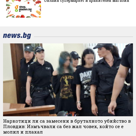
Онлайн супермаркет и хранителен магазин
Наркотици ли са замесени в бруталното убийство в
Пловдив: Измъчвали са без жал човек, който се е
молил и плакал