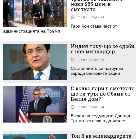
нови $85 млн. в
сметката
преди 9 години
Гари Кон става част от
администрацията на Тръмп
Индия току-що се сдоби
с нов милиардер
преди 9 години
Състоянието си натрупва
заради банковите акции
С колко пари в сметката
ще си тръгне Обама от
Белия дом?
преди 9 години
В края на седмицата Доналд
Тръмп встъпва в длъжност
Топ 8 на милиардерите