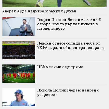
Уверен Арда надигра и занули Дунав
Георги Иванов: Вече има 4 или 5
отбора, които дърпат нивото в
първенството
Левски отнесе солидна глоба от
УЕФА заради обиден транспарант
ЦСКА взима още трима
Никола Цолов: Гледам напред с
увереност