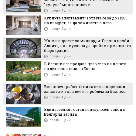
"купува" много повече
преди 4 дни
Купихте апартамент? Гответе се за до €1200
на квадрат, за да заживеете в него
преди 2 дни
Жп мегапроект за милиарди: Европа проби
Алпите, но не успява да пробие германската
бюрокрация
преди 6 дни
В Испания се продава цяло село на цената
на луксозна къща в Бояна
преди 4 дни
Все повече работници са със запорирани
заплати и това вече е проблем за бизнеса
преди 4 дни
Единственият останал целулозен завод в
България загива
преди 5 дни