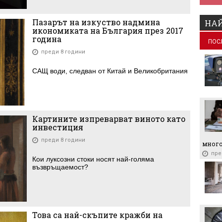
Пазарът на изкуство надмина
НАЙ
икономиката на България през 2017
година
ПОС
преди 8 години
САЩ води, следван от Китай и Великобритания
Картините изпреварват виното като
инвестиция
преди 8 години
много
пре
Кои луксозни стоки носят най-голяма
възвръщаемост?
Това са най-скъпите кражби на