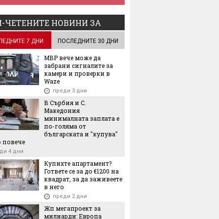
-ЧЕТЕНИТЕ НОВИНИ ЗА
ЛЕДНИТЕ 7 ДНИ
ПОСЛЕДНИТЕ 30 ДНИ
МВР вече може да
забрани сигналите за
камери и проверки в
Waze
преди 3 дни
В Сърбия и С.
Македония
минималната заплата е
по-голяма от
българската и "купува"
 повече
ди 4 дни
Купихте апартамент?
Гответе се за до €1200 на
квадрат, за да заживеете
в него
преди 2 дни
Жп мегапроект за
милиарди: Европа