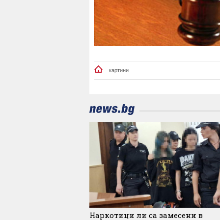
картини
Наркотици ли са замесени в