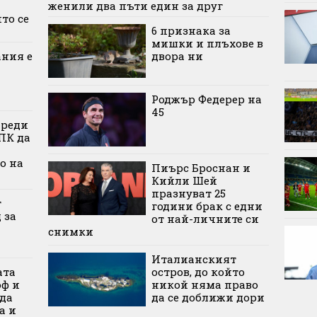
женили два пъти един за друг
то се
6 признака за
мишки и плъхове в
ания е
двора ни
Роджър Федерер на
45
ареди
ПК да
о на
Пиърс Броснан и
Кийли Шей
празнуват 25
т
години брак с едни
 за
от най-личните си
снимки
Италианският
ата
остров, до който
оф и
никой няма право
да
да се доближи дори
а и