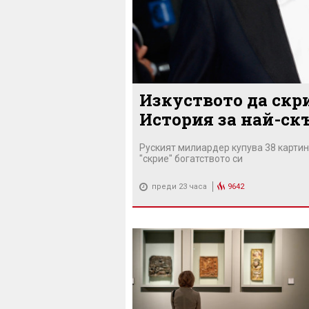
Изкуството да скр
История за най-скъ
Руският милиардер купува 38 картин
"скрие" богатството си
преди 23 часа
9642