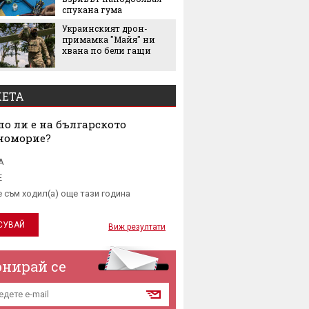
задълж
спукана гума
със себ
Украинският дрон-
примамка "Майя" ни
хвана по бели гащи
ЕТА
о ли е на българското
номорие?
А
Е
е съм ходил(а) още тази година
Виж резултати
онирай се