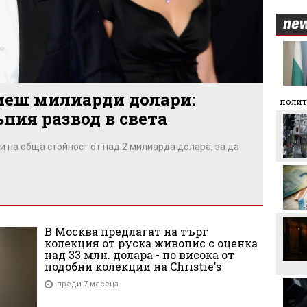
Уверен Арда надигра и
занули Дунав
иеш милиарди долари:
Георги Иванов: Вече има
полит
4 или 5 отбора, които
пия развод в света
дърпат нивото в
първенството
и на обща стойност от над 2 милиарда долара, за да
Левски отнесе солидна
глоба от УЕФА заради
обиден транспарант
ЦСКА взима още трима
В Москва предлагат на търг
колекция от руска живопис с оценка
Никола Цолов: Гледам
над 33 млн. долара - по висока от
напред с увереност
подобни колекции на Christie's
преди 7 месеца
Манчестър Сити иска 80