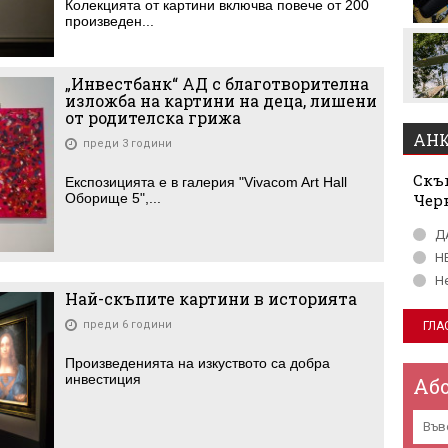
Колекцията от картини включва повече от 200
милиона за Родри
произведен...
„Инвестбанк“ АД с благотворителна
изложба на картини на деца, лишени
от родителска грижа
АНК
преди 3 години
Скъп
Експозицията е в галерия "Vivacom Art Hall
Чер
Оборище 5",...
Д
Н
Н
Най-скъпите картини в историята
преди 6 години
Произведенията на изкуството са добра
инвестиция
Аб