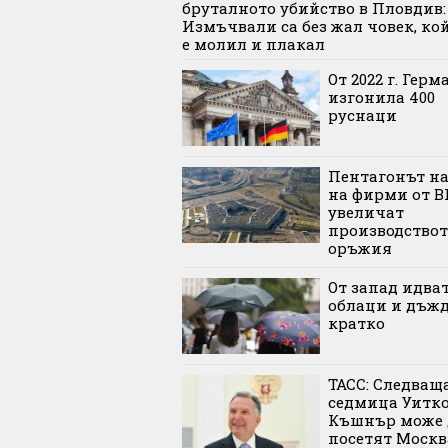
бруталното убийство в Пловдив:
Измъчвали са без жал човек, кой
е молил и плакал
От 2022 г. Герм
изгонила 400
руснаци
Пентагонът н
на фирми от В
увеличат
производствот
оръжия
От запад идва
облаци и дъжд
кратко
ТАСС: Следващ
седмица Уитк
Къшнър може 
посетят Москв