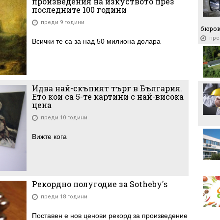
произведения на изкуството през
последните 100 години
преди 9 години
бюро
пре
Всички те са за над 50 милиона долара
Идва най-скъпият търг в България.
Ето кои са 5-те картини с най-висока
цена
преди 10 години
Вижте кога
Рекордно полугодие за Sotheby's
преди 18 години
Поставен е нов ценови рекорд за произведение