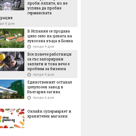
проби Алпите, но не
успява да пробие
германската
крация
ди 6 дни
В Испания се продава
цяло село на цената на
луксозна къща в Бояна
преди 4 дни
Все повече работници
са със запорирани
заплати и това вече е
проблем за бизнеса
преди 4 дни
Единственият останал
целулозен завод в
България загива
преди 6 дни
Онлайн супермаркет и
хранителен магазин