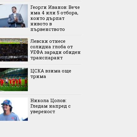
Георги Иванов: Вече
има 4 или 5 отбора,
които дърпат
нивото в
първенството
Левски отнесе
солидна глоба от
УЕФА заради обиден
транспарант
ЦСКА взима още
трима
Никола Цолов:
Гледам напред с
увереност