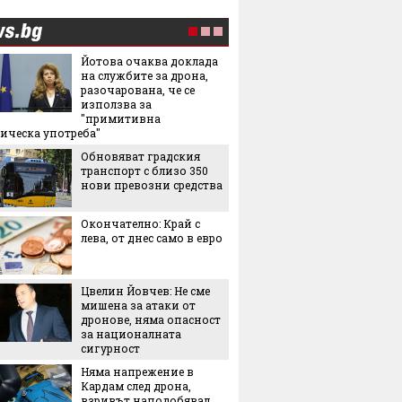
Йотова очаква доклада
Как по 
на службите за дрона,
безопа
разочарована, че се
държим
използва за
от бас
"примитивна
Тук Ос
ическа употреба"
истинс
Обновяват градския
ярко, 
транспорт с близо 350
незабр
нови превозни средства
5-те н
българс
Окончателно: Край с
идеи к
лева, от днес само в евро
тях
Лека, 
здраво
Цвелин Йовчев: Не сме
салата,
мишена за атаки от
за лято
дронове, няма опасност
3 книги
за националната
сигурност
Няма напрежение в
Кардам след дрона,
Лятнат
взривът наподобявал