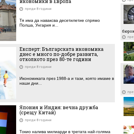
икономики в Европа
преди 8 години
Тя има да наваксва десетилетие спрямо
Полша, Унгария и...
бюро
пре
Експерт: Българската икономика
днес е много по-добре развита,
отколкото през 80-те години
преди 8 години
Икономиката през 1988-а и тази, която имаме в
наши дни...
пре
Япония и Индия: вечна дружба
(срещу Китай)
преди 8 години
Токио налива милиарди в третата най-голяма