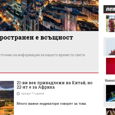
Никола Цолов: Гледам
напред с увереност
ространен е всъщност
Манчестър Сити иска 80
милиона за Родри
зточник на информация за нашето време по света
Аржентина изрази
подкрепата си за Джани
Инфантино
Формула 1 планира
увеличена бройка на
Навал
21-ви век принадлежи на Китай, но
спринтовите
22-ят е за Африка
състезания през 2027
година
преди 7 години
Леонардо Бонучи ще
бъде част от екипа на
Много важни индикатори говорят за това
италианския
национален отбор