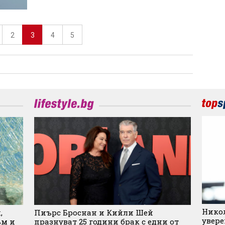
2
3
4
5
Никол
,
Пиърс Броснан и Кийли Шей
увере
ъм и
празнуват 25 години брак с едни от