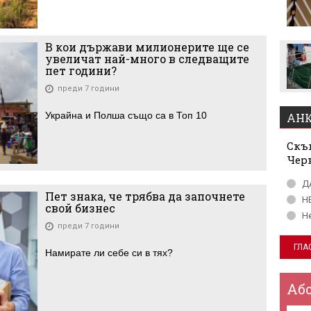
Левски отряза
Олимпиакос за Акрам
Бурас
В кои държави милионерите ще се
увеличат най-много в следващите
пет години?
преди 7 години
Украйна и Полша също са в Топ 10
АНК
Скъп
Чер
Д
Пет знака, че трябва да започнете
Н
свой бизнес
Н
преди 7 години
Намирате ли себе си в тях?
Аб