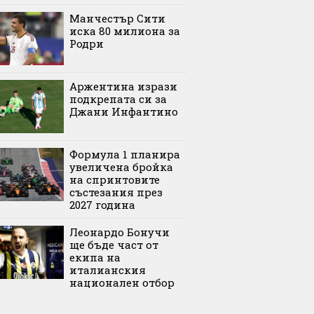
Манчестър Сити
иска 80 милиона за
Родри
Аржентина изрази
подкрепата си за
Джани Инфантино
Формула 1 планира
увеличена бройка
на спринтовите
състезания през
2027 година
Леонардо Бонучи
ще бъде част от
екипа на
италианския
национален отбор