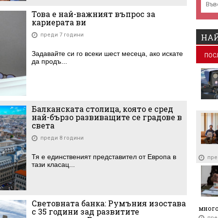
Това е най-важният въпрос за
кариерата ви
преди 7 години
НАЙ
Задавайте си го всеки шест месеца, ако искате
ПОС
да продъ...
Балканската столица, която е сред
най-бързо развиващите се градове в
света
преди 8 години
Тя е единственият представител от Европа в
пре
тази класац...
Световната банка: Румъния изостава
много
с 35 години зад развитите
пре