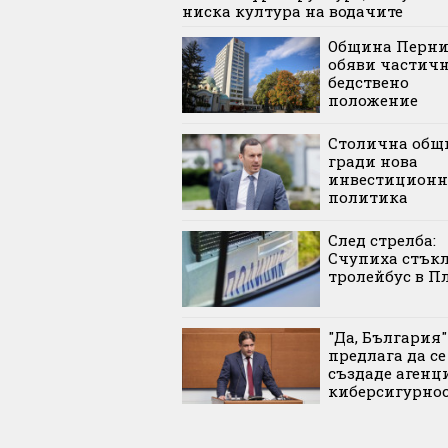
ниска култура на водачите
Община Перн
обяви частич
бедствено
положение
Столична общ
гради нова
инвестиционн
политика
След стрелба:
Счупиха стъкл
тролейбус в П
"Да, България"
предлага да се
създаде агенц
киберсигурно