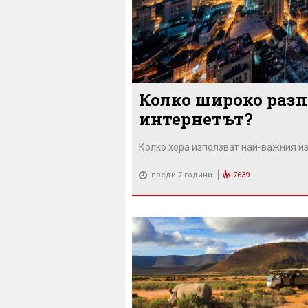
Колко широко разп
интернетът?
Колко хора използват най-важния и
преди 7 години
7639