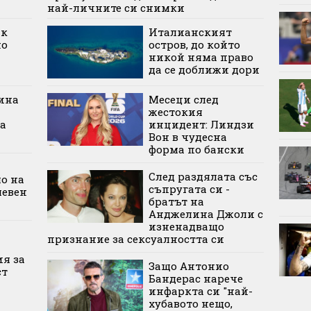
най-личните си снимки
ик
Италианският
но
остров, до който
никой няма право
да се доближи дори
ина
Месеци след
жестокия
а
инцидент: Линдзи
Вон в чудесна
форма по бански
След раздялата със
о на
съпругата си -
левен
братът на
Анджелина Джоли с
изненадващо
признание за сексуалността си
ия за
Защо Антонио
ст
Бандерас нарече
инфаркта си "най-
хубавото нещо,