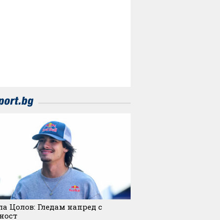
а Цолов: Гледам напред с
ност