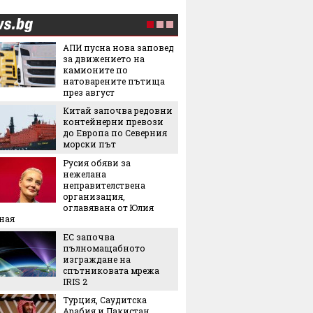
АПИ пусна нова заповед
Лятнат
за движението на
задълж
камионите по
със себ
натоварените пътища
през август
Легенда
Китай започва редовни
легенда
контейнерни превози
Matador
до Европа по Северния
наследс
морски път
Royal
Русия обяви за
Най-оч
нежелана
кинопр
неправителствена
организация,
оглавявана от Юлия
Ели Го
ная
на Янк
ЕС започва
5 нови
пълномащабното
седмиц
изграждане на
Защо ч
спътниковата мрежа
често 
IRIS 2
избор 
Турция, Саудитска
Арабия и Пакистан