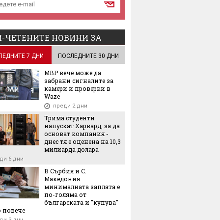
-ЧЕТЕНИТЕ НОВИНИ ЗА
ЛЕДНИТЕ 7 ДНИ
ПОСЛЕДНИТЕ 30 ДНИ
МВР вече може да
забрани сигналите за
камери и проверки в
Waze
преди 2 дни
Трима студенти
напускат Харвард, за да
основат компания -
днес тя е оценена на 10,3
милиарда долара
ди 6 дни
В Сърбия и С.
Македония
минималната заплата е
по-голяма от
българската и "купува"
 повече
ди 3 дни