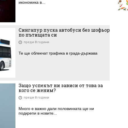
икономика в...
Сингапур пуска автобуси без шофьор
по пътищата си
преди 8 години
Те ще облекчат трафика в града-държава
Защо успехът ни зависи от това за
кого се женим?
преди 8 години
Много е важно дали половинката ще ни
подкрепи в новите...