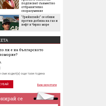
Екстре
подписват съвместно
как жи
отбранително
адапти
споразумение
градска
"Грийнпийс" се обяви
живот
против добива на газ и
нефт в Черно море
ЕТА
о ли е на българското
номорие?
А
Е
е съм ходил(а) още тази година
Виж резултати
онирай се