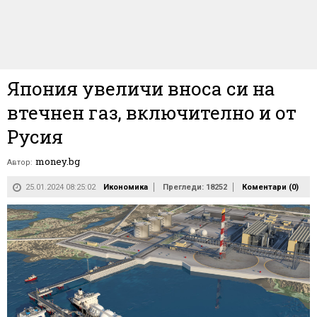
Япония увеличи вноса си на
втечнен газ, включително и от
Русия
money.bg
Автор:
25.01.2024 08:25:02
Икономика
Прегледи: 18252
Коментари (
0
)