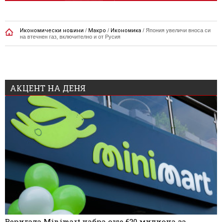
Икономически новини
/
Макро
/
Икономика
/
Япония увеличи вноса си
на втечнен газ, включително и от Русия
АКЦЕНТ НА ДЕНЯ
Веригата Minimart набра още €20 милиона за