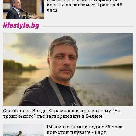
искали да завземат Иран за 48
часа
Guardian за Владо Карамазов и проектът му "На
тяхно място" със затворниците в Белене
160 км в открити води с 56 часа
нон-стоп плуване - Барт