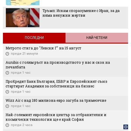
Тръмп: Искам споразумение с Иран, за да
няма ненужни жертви
ПОСЛЕДНИ
НАЙ-ЧЕТЕНИ
Метрото стига до "Левски Г" на 15 август
преди 21 минути
Aurubis с голям ръст на производството у нас и скок на
печалбата
преди 1 час
ПроКредит Банк България, ЕБВР и Европейският съюз
стартират Академия за собственици на бизнес
преди 1 час
Wizz Air с над 180 милиона евро загуба за тримесечие
преди 1 час
Най-големият европейски център за отбранителни и
космически технологии ще е край София
преди 2 часа