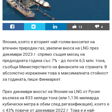
12
4
Япония, която е вторият най-голям вносител на
втечнен природен газ, увеличи вноса на LNG през
декември 2023 г. спрямо същия месец на
предходната година със 7% - до почти 6,5 млн. тона,
съобщи Министерството на финансите на страната. В
абсолютно изражение това е максималната стойност
за годината, пише Финмаркет.
През декември вносът на Япония на LNG от Русия
възлиза на 833 хиляди тона (или 1,136 милиарда
кубически метра в обем след регазификация), което е
с 43% повече от декември 2022 г. Това е и най-