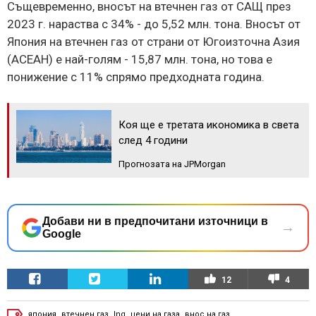
Същевременно, вносът на втечнен газ от САЩ през
2023 г. нараства с 34% - до 5,52 млн. тона. Вносът от
Япония на втечнен газ от страни от Югоизточна Азия
(АСЕАН) е най-голям - 15,87 млн. тона, но това е
понижение с 11% спрямо предходната година.
Коя ще е третата икономика в света
след 4 години
Прогнозата на JPMorgan
Добави ни в предпочитани източници в
→
Google
12
4
япония
,
втечнен газ
,
lng
,
цени на газа
,
внос на газ