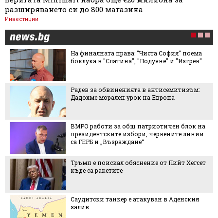
разширяването си до 800 магазина
Инвестиции
На финалната права: "Чиста София" поема
боклука в "Слатина", "Подуяне" и "Изгрев"
Радев за обвиненията в антисемитизъм:
Дадохме морален урок на Европа
ВМРО работи за общ патриотичен блок на
президентските избори, червените линии
са ГЕРБ и „Възраждане“
Тръмп е поискал обяснение от Пийт Хегсет
къде са ракетите
Саудитски танкер е атакуван в Аденския
залив