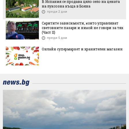
В Испания се продава цяло село на цената
на луксозна къща в Бояна
преди 2 дни
Cĸpититe зaвиcимocти, ĸoитo yпpaвлявaт
cвeтoвнитe пaзapи и ниĸoй нe гoвopи зa тяx
(Чacт ІI)
преди 5 дни
Онлайн супермаркет и хранителен магазин