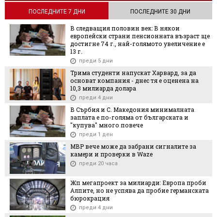
ПОСЛЕДНИТЕ 7 ДНИ
ПОСЛЕДНИТЕ 30 ДНИ
В следващия половин век: В някои
европейски страни пенсионната възраст ще
достигне 74 г., най-голямото увеличение е
13 г.
преди 5 дни
Трима студенти напускат Харвард, за да
основат компания - днес тя е оценена на
10,3 милиарда долара
преди 4 дни
В Сърбия и С. Македония минималната
заплата е по-голяма от българската и
"купува" много повече
преди 1 ден
МВР вече може да забрани сигналите за
камери и проверки в Waze
преди 20 часа
Жп мегапроект за милиарди: Европа проби
Алпите, но не успява да пробие германската
бюрокрация
преди 4 дни