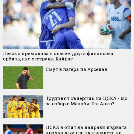
Левски преминава в съвсем друга финансова
орбита, ако отстрани Кайрат
Смут в лагера на Арсенал
Трудният съперник на ЦСКА - що
за отбор е Макаби Тел Авив?
ЦСКА в опит да направи първата
крачка към отстраняването на