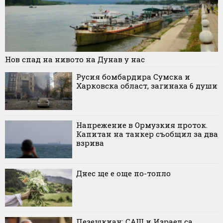
Нов спад на нивото на Дунав у нас
Русия бомбардира Сумска и
Харковска област, загинаха 6 души
Напрежение в Ормузкия проток.
Капитан на танкер съобщил за два
взрива
Днес ще е още по-топло
Пезешкиан: САЩ и Израел са