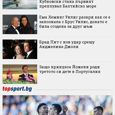
Кубковски стана първият
преплувал Балтийско море
Ема Хеминг Уилис разкри как се е
запознала с Брус Уилис, докато е
била сгодена за друг мъж
Брад Пит с нов удар срещу
Анджелина Джоли
Защо принцеса Йожени роди
третото си дете в Португалия