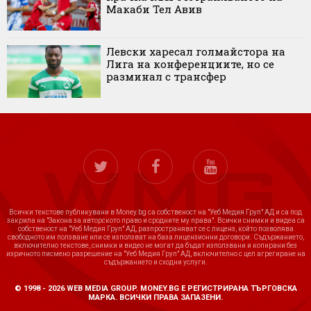
Макаби Тел Авив
Левски харесал голмайстора на
Лига на конференциите, но се
разминал с трансфер
Всички текстове публикувани в Money.bg са собственост на "Уеб Медия Груп" АД и са под
закрила на "Закона за авторското право и сродните му права". Всички снимки и видеа са
собственост на "Уеб Медия Груп" АД, разпространяват се с лиценз, който позволява
свободното им ползване или се използват на база лицензионни договори. Съдържанието,
включително текстове, снимки и видео не могат да бъдат използвани и копирани без
изричното писмено разрешение на "Уеб Медия Груп" АД, включително с цел агрегиране на
съдържанието и сходни услуги.
© 1998 - 2026 WEB MEDIA GROUP. MONEY.BG Е РЕГИСТРИРАНА ТЪРГОВСКА
МАРКА. ВСИЧКИ ПРАВА ЗАПАЗЕНИ.