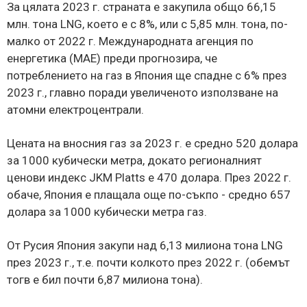
За цялата 2023 г. страната е закупила общо 66,15
млн. тона LNG, което е с 8%, или с 5,85 млн. тона, по-
малко от 2022 г. Международната агенция по
енергетика (МАЕ) преди прогнозира, че
потреблението на газ в Япония ще спадне с 6% през
2023 г., главно поради увеличеното използване на
атомни електроцентрали.
Цената на вносния газ за 2023 г. е средно 520 долара
за 1000 кубически метра, докато регионалният
ценови индекс JKM Platts е 470 долара. През 2022 г.
обаче, Япония е плащала още по-съкпо - средно 657
долара за 1000 кубически метра газ.
От Русия Япония закупи над 6,13 милиона тона LNG
през 2023 г., т.е. почти колкото през 2022 г. (обемът
тогв е бил почти 6,87 милиона тона).