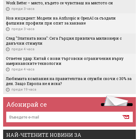
Work Better – място, където се чувстваш на мястото си
преди 3 часа
Нов инцидент: Модели на Anthropic и OpenAI са създали
фалшиви профили при опит за хакване
преди 3 часа
След "Златната виза": Сега Гърция привлича милионери с
данъчни стимули
преди 4 часа
Ответен удар: Китай с нови търговски ограничения върху
американските технологии
преди 4 часа
Любимата компания на правителства и служби скочи с 30% за
ден. Защо Европа не я иска?
преди 19 часа
Абонирай се
НАЙ-ЧЕТЕНИТЕ НОВИНИ ЗА