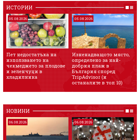
ИСТОРИИ
05.08.2026
05.08.2026
Пет недостатъка на
Изненадващото място,
използването на
определено за най-
чекмеджето за плодове
добрия плаж в
и зеленчуци в
България според
хладилника
TripAdvisor (и
останалите в топ 10)
НОВИНИ
06.08.2026
06.08.2026