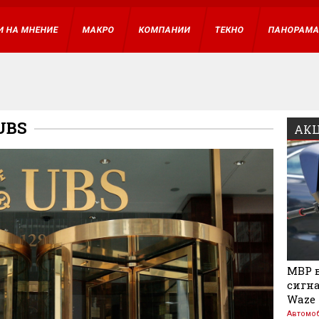
И НА МНЕНИЕ
МАКРО
КОМПАНИИ
ТЕКНО
ПАНОРАМ
UBS
АКЦ
МВР в
сигна
Waze
Автомо