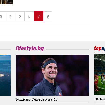
3
4
5
6
7
8
ЦСКА
Роджър Федерер на 45