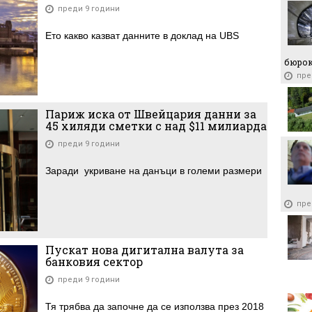
преди 9 години
Ето какво казват данните в доклад на UBS
бюро
пре
Париж иска от Швейцария данни за
45 хиляди сметки с над $11 милиарда
преди 9 години
Заради укриване на данъци в големи размери
пре
Пускат нова дигитална валута за
банковия сектор
преди 9 години
Тя трябва да започне да се използва през 2018