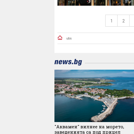
1
2
ubs
"Аквамен" вилнее на морето,
заведенията са под прицел