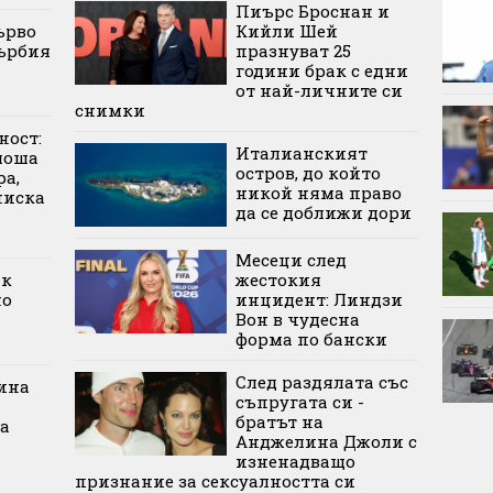
Пиърс Броснан и
ърво
Кийли Шей
ърбия
празнуват 25
години брак с едни
от най-личните си
снимки
ност:
Италианският
лоша
остров, до който
а,
никой няма право
ниска
да се доближи дори
Месеци след
ик
жестокия
но
инцидент: Линдзи
Вон в чудесна
форма по бански
След раздялата със
ина
съпругата си -
братът на
а
Анджелина Джоли с
изненадващо
признание за сексуалността си