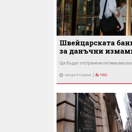
Швейцарската банк
за данъчни измам
Ще бъдат отстранени петима висок
преди 9 години
1052