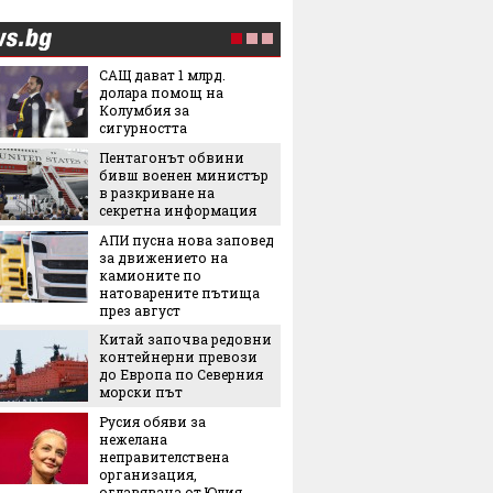
САЩ дават 1 млрд.
Лятнат
долара помощ на
задълж
Колумбия за
със себ
сигурността
Пентагонът обвини
Легенда
бивш военен министър
легенда
в разкриване на
Matador
секретна информация
наследс
Royal
АПИ пусна нова заповед
Най-оч
за движението на
кинопр
камионите по
натоварените пътища
през август
Китай започва редовни
Ели Го
контейнерни превози
на Янк
до Европа по Северния
5 нови
морски път
седмиц
Русия обяви за
Защо ч
нежелана
често 
неправителствена
избор 
организация,
оглавявана от Юлия