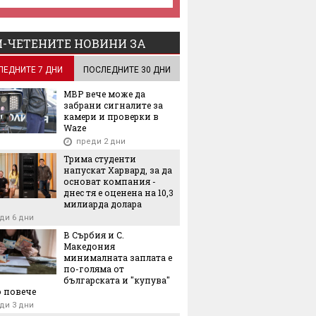
-ЧЕТЕНИТЕ НОВИНИ ЗА
ЛЕДНИТЕ 7 ДНИ
ПОСЛЕДНИТЕ 30 ДНИ
МВР вече може да
забрани сигналите за
камери и проверки в
Waze
преди 2 дни
Трима студенти
напускат Харвард, за да
основат компания -
днес тя е оценена на 10,3
милиарда долара
ди 6 дни
В Сърбия и С.
Македония
минималната заплата е
по-голяма от
българската и "купува"
 повече
ди 3 дни