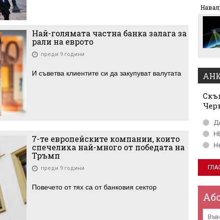
Леонардо Бонучи ще
Навал
бъде част от екипа на
италианския
национален отбор
Най-голямата частна банка залага за
рали на еврото
преди 9 години
И съветва клиентите си да закупуват валутата
АНК
Скъп
Чер
Д
Н
7-те европейските компании, които
Н
спечелиха най-много от победата на
Тръмп
преди 9 години
Повечето от тях са от банковия сектор
Аб