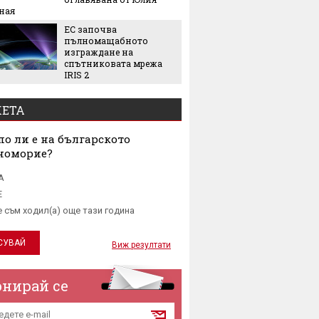
Екстре
ная
как жи
ЕС започва
адапти
пълномащабното
градска
изграждане на
живот
спътниковата мрежа
IRIS 2
ЕТА
о ли е на българското
номорие?
А
Е
е съм ходил(а) още тази година
Виж резултати
онирай се