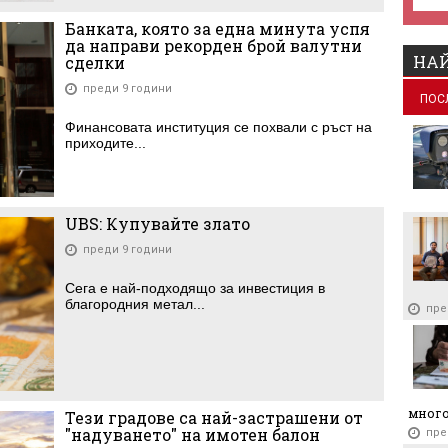
Банката, която за една минута успя
да направи рекорден брой валутни
НАЙ
сделки
преди 9 години
ПОС
Финансовата институция се похвали с ръст на
приходите...
UBS: Купувайте злато
преди 9 години
Сега е най-подходящо за инвестиция в
благородния метал...
пре
много
Тези градове са най-застрашени от
"надуването" на имотен балон
пре