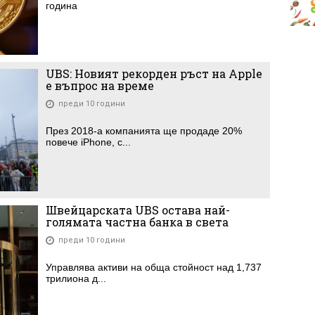
година
UBS: Новият рекорден ръст на Apple
е въпрос на време
преди 10 години
През 2018-а компанията ще продаде 20%
повече iPhone, с...
Швейцарската UBS остава най-
голямата частна банка в света
преди 10 години
Управлява активи на обща стойност над 1,737
трилиона д...