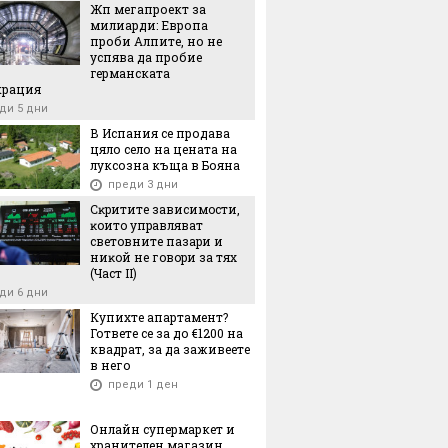
Жп мегапроект за
милиарди: Европа
проби Алпите, но не
успява да пробие
германската
крация
ди 5 дни
В Испания се продава
цяло село на цената на
луксозна къща в Бояна
преди 3 дни
Cĸpититe зaвиcимocти,
ĸoитo yпpaвлявaт
cвeтoвнитe пaзapи и
ниĸoй нe гoвopи зa тяx
(Чacт ІI)
ди 6 дни
Купихте апартамент?
Гответе се за до €1200 на
квадрат, за да заживеете
в него
преди 1 ден
Онлайн супермаркет и
хранителен магазин