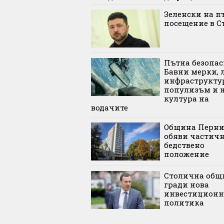
Зеленски на п
посещение в С
Пътна безопас
Бавни мерки, 
инфраструктур
популизъм и 
култура на
водачите
Община Перн
обяви частич
бедствено
положение
Столична общ
гради нова
инвестиционн
политика