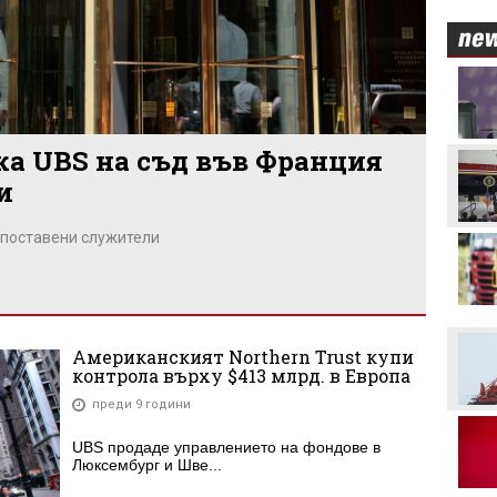
ЦСКА взима още трима
а UBS на съд във Франция
Никола Цолов: Гледам
напред с увереност
и
опоставени служители
Манчестър Сити иска 80
милиона за Родри
Аржентина изрази
подкрепата си за Джани
Американският Northern Trust купи
Инфантино
контрола върху $413 млрд. в Европа
преди 9 години
Формула 1 планира
увеличена бройка на
спринтовите
UBS продаде управлението на фондове в
състезания през 2027
Люксембург и Шве...
година