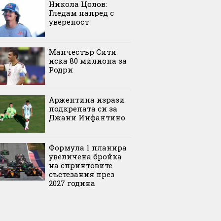
Никола Цолов:
Гледам напред с
увереност
Манчестър Сити
иска 80 милиона за
Родри
Аржентина изрази
подкрепата си за
Джани Инфантино
Формула 1 планира
увеличена бройка
на спринтовите
състезания през
2027 година