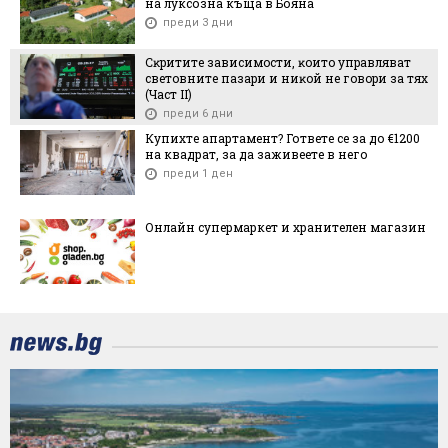
на луксозна къща в Бояна
преди 3 дни
Cĸpититe зaвиcимocти, ĸoитo yпpaвлявaт
cвeтoвнитe пaзapи и ниĸoй нe гoвopи зa тяx
(Чacт ІI)
преди 6 дни
Купихте апартамент? Гответе се за до €1200
на квадрат, за да заживеете в него
преди 1 ден
Онлайн супермаркет и хранителен магазин