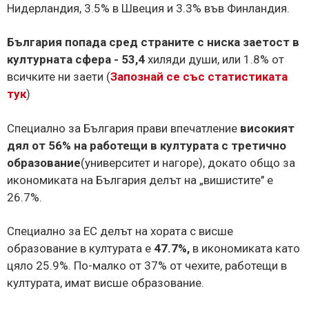
Нидерландия, 3.5% в Швеция и 3.3% във Финландия.
България попада сред страните с ниска заетост в
културната сфера - 53,4
хиляди души, или 1.8% от
всичките ни заети (
Запознай се със статистиката
тук
)
Специално за България прави впечатление
високият
дял от 56% на работещи в културата с третично
образование
(университет и нагоре), докато общо за
икономиката на България делът на „вишистите" е
26.7%.
Специално за ЕС делът на хората с висше
образование в културата е
47.7%,
в икономиката като
цяло 25.9%. По-малко от 37% от чехите, работещи в
културата, имат висше образование.