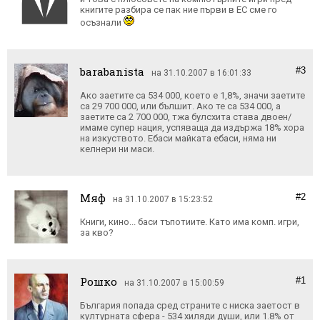
книгите разбира се пак ние първи в ЕС сме го
осъзнали
barabanista
#3
на 31.10.2007 в 16:01:33
Ако заетите са 534 000, което е 1,8%, значи заетите
са 29 700 000, или бълшит. Ако те са 534 000, а
заетите са 2 700 000, тжа булсхита става двоен/
имаме супер нация, успяваща да издържа 18% хора
на изкуството. Ебаси майката ебаси, няма ни
келнери ни маси.
Мяф
#2
на 31.10.2007 в 15:23:52
Книги, кино... баси тъпотиите. Като има комп. игри,
за кво?
Рошко
#1
на 31.10.2007 в 15:00:59
България попада сред страните с ниска заетост в
културната сфера - 534 хиляди души, или 1.8% от