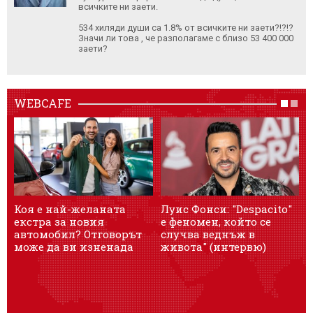
всичките ни заети.
534 хиляди души са 1.8% от всичките ни заети?!?!?
Значи ли това , че разполагаме с близо 53 400 000
заети?
WEBCAFE
Коя е най-желаната
Луис Фонси: "Despacito"
О
екстра за новия
е феномен, който се
автомобил? Отговорът
случва веднъж в
може да ви изненада
живота" (интервю)