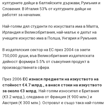
културните дейци в балтийските държави, Румъния и
Словения. В Италия 53% от културните дейци не
работят за началник.
Най-голям дял студенти по изкуствата има в Малта,
Ирландия и Великобритания, най-малък е делът на
учещите изкуство има в Полша, Унгария и Румъния.
В издателския сектор на ЕС през 2004 са заети
750,000 души, във Великобритания издателската
дейност формира 5.5% от съвкупния продукт в
производствената сфера.
През 2006
ЕС изнася предмети на изкуството на
стойност €4.7 млрд., а внася стоки на изкуството
за около €3 млрд.
Най-голям износител е Британия
(€3.2 млрд.), следвана от Франция (€ 900 млн.) и
Австрия (€ 300 млн.). Островът е също така най-голям