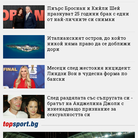
Пиърс Броснан и Кийли Шей
празнуват 25 години брак с едни
от най-личните си снимки
Италианският остров, до който
никой няма право да се доближи
дори
Месеци след жестокия инцидент:
Линдзи Вон в чудесна форма по
бански
След раздялата със съпругата си -
братът на Анджелина Джоли с
изненадващо признание за
сексуалността си