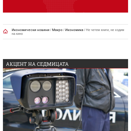
Икономически новини
/
Макро
/
Икономика
/
Не четем книги, не ходим
на кино
АКЦЕНТ НА СЕДМИЦАТА