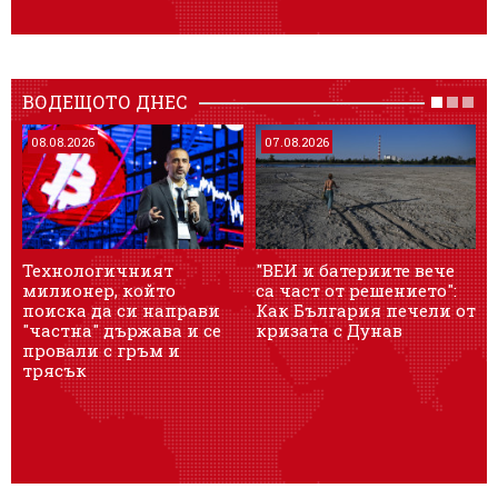
ВОДЕЩОТО ДНЕС
08.08.2026
07.08.2026
Технологичният
"ВЕИ и батериите вече
З
милионер, който
са част от решението":
г
поиска да си направи
Как България печели от
д
"частна" държава и се
кризата с Дунав
провали с гръм и
трясък