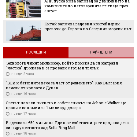
АПИ пусна нова заповед за движението на
камионите по натоварените пътища през
август
Китай започва редовни контейнерни
превози до Европа по Северния морски път
ПОСЛЕДНИ
НАЙ-ЧЕТЕНИ
Технологичният милионер, който поиска да си направи
"частна" държава и се провали с гръм и трясък
преди 2 часа
"ВЕИ и батериите вече са част от решението": Как България
печели от кризата с Дунав
преди 16 часа
Светът намали пиенето и собственикът на Johnnie Walker ще
прави икономии за 1 милиард долара
преди 17 часа
В сделка за €50 милиона: Един от собствениците продава дела
си в дружеството зад Sofia Ring Mall
преди 18 часа