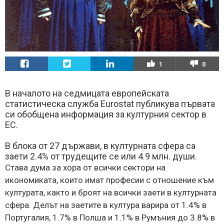
1
0
В началото на седмицата европейската
статистическа служба Eurostat публикува първата
си обобщена информация за културния сектор в
ЕС.
В блока от 27 държави, в културната сфера са
заети 2.4% от трудещите се или 4.9 млн. души.
Става дума за хора от всички сектори на
икономиката, които имат професии с отношение към
културата, както и броят на всички заети в културната
сфера. Делът на заетите в култура варира от 1.4% в
Португалия, 1.7% в Полша и 1.1% в Румъния до 3.8% в