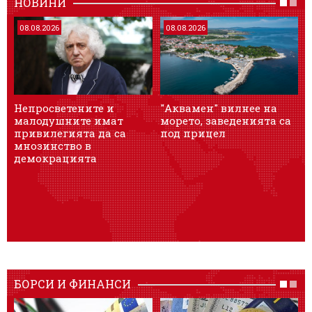
НОВИНИ
08.08.2026
08.08.2026
Непросветените и
"Аквамен" вилнее на
малодушните имат
морето, заведенията са
привилегията да са
под прицел
д
мнозинство в
демокрацията
БОРСИ И ФИНАНСИ