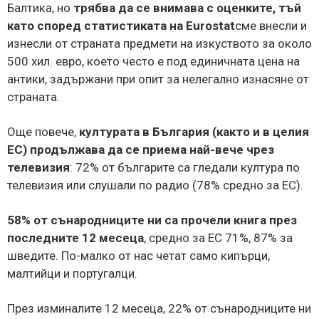
Балтика, но
трябва да се внимава с оценките, тъй
като според статистиката на Eurostat
сме внесли и
изнесли от страната предмети на изкуството за около
500 хил. евро, което често е под единичната цена на
антики, задържани при опит за нелегално изнасяне от
страната.
Още повече,
културата в България (както и в целия
ЕС) продължава да се приема най-вече чрез
телевизия
: 72% от българите са гледали култура по
телевизия или слушали по радио (78% средно за ЕС).
58% от сънародниците ни са прочели книга през
последните 12 месеца
, средно за ЕС 71%, 87% за
шведите. По-малко от нас четат само кипърци,
малтийци и португалци.
През изминалите 12 месеца, 22% от сънародниците ни