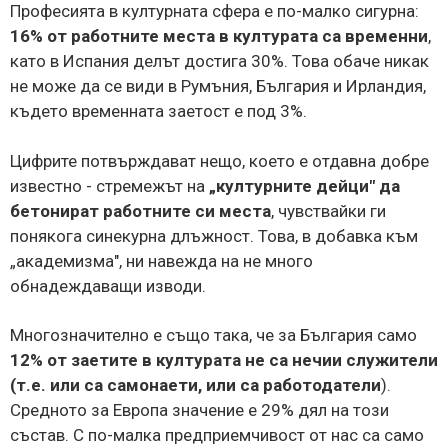
Професията в културната сфера е по-малко сигурна:
16% от работните места в културата са временни
,
като в Испания делът достига 30%. Това обаче никак
не може да се види в Румъния, България и Ирландия,
където временната заетост е под 3%.
Цифрите потвърждават нещо, което е отдавна добре
известно - стремежът на
„културните дейци" да
бетонират работните си места
, чувствайки ги
понякога синекурна длъжност. Това, в добавка към
„академизма", ни навежда на не много
обнадеждаващи изводи.
Многозначително е също така, че за България само
12% от заетите в културата не са нечии служители
(т.е. или са самонаети, или са работодатели
).
Средното за Европа значение е 29% дял на този
състав. С по-малка предприемчивост от нас са само