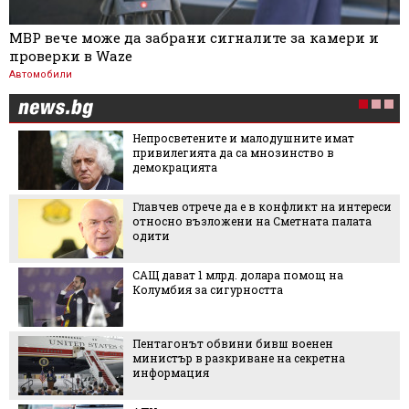
МВР вече може да забрани сигналите за камери и
проверки в Waze
Автомобили
Непросветените и малодушните имат
привилегията да са мнозинство в
демокрацията
Главчев отрече да е в конфликт на интереси
относно възложени на Сметната палата
одити
САЩ дават 1 млрд. долара помощ на
Колумбия за сигурността
Пентагонът обвини бивш военен
министър в разкриване на секретна
информация