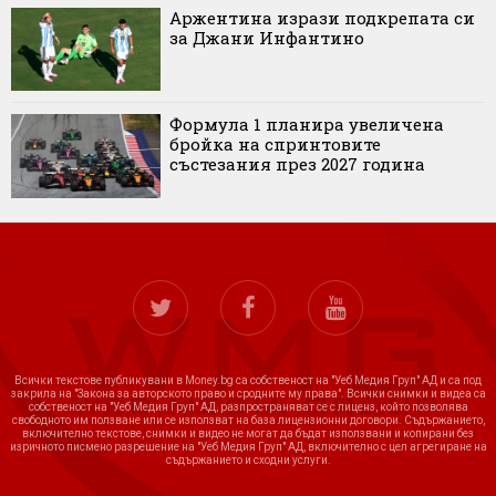
Аржентина изрази подкрепата си
за Джани Инфантино
Формула 1 планира увеличена
бройка на спринтовите
състезания през 2027 година
Всички текстове публикувани в Money.bg са собственост на "Уеб Медия Груп" АД и са под
закрила на "Закона за авторското право и сродните му права". Всички снимки и видеа са
собственост на "Уеб Медия Груп" АД, разпространяват се с лиценз, който позволява
свободното им ползване или се използват на база лицензионни договори. Съдържанието,
включително текстове, снимки и видео не могат да бъдат използвани и копирани без
изричното писмено разрешение на "Уеб Медия Груп" АД, включително с цел агрегиране на
съдържанието и сходни услуги.