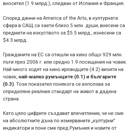
вносител (1.9 млрд.), следван от Испания и Франция.
Според данни на America of the Arts, в културната
сфера в САЩ са заети близо 5 млн. души, внесени са
предмети на изкуството за $5.5 млрд., изнесени са
$4.3 млрд.
Гражданите на ЕС са отишли на кино общо 929 млн.
пъти през 2006 г. или средно 1.9 посещения на човек.
Най-много ходят на кино ирландците (4.2) визити на
човек,
най-малко румънците (0.1) и българите
(0.3)
. Този показател понякога се използва за
определяне реалния стандарт на живот в дадена
страна.
Като цяло цифрите създават впечатление, че не сме
на абсолютните дъна по измерваните „културни"
индикатори и поне сме пред Румъния и новите от