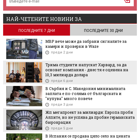
НАЙ-ЧЕТЕНИТЕ НОВИНИ ЗА
ПОСЛЕДНИТЕ 7 ДНИ
ПОСЛЕДНИТЕ 30 ДНИ
МВР вече може да забрани сигналите за
камери и проверки в Waze
преди 2 дни
Трима студенти напускат Харвард, за да
основат компания - днес тя е оценена на
10,3 милиарда долара
преди 6 дни
В Сърбия и С. Македония минималната
заплата е по-голяма от българската и
"купува" много повече
преди 3 дни
Жп мегапроект за милиарди: Европа проби
Алпите, но не успява да пробие германската
бюрокрация
преди 5 дни
В Испания се продава цяло село на цената