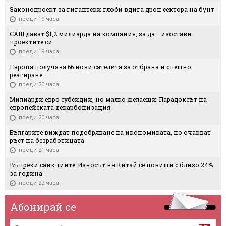
Законопроект за гигантски глоби вдига дрон сектора на бунт
преди 19 часа
САЩ дават $1,2 милиарда на компания, за да... изостави
проектите си
преди 19 часа
Европа получава 66 нови сателита за отбрана и спешно
реагиране
преди 20 часа
Милиарди евро субсидии, но малко желаещи: Парадоксът на
европейската декарбонизация
преди 20 часа
Българите виждат подобряване на икономиката, но очакват
ръст на безработицата
преди 21 часа
Въпреки санкциите: Износът на Китай се повиши с близо 24%
за година
преди 22 часа
Абонирай се