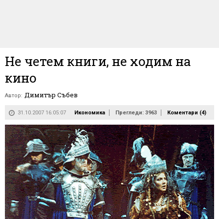
Не четем книги, не ходим на
кино
Димитър Събев
Автор:
31.10.2007 16:05:07
Икономика
Прегледи: 3963
Коментари (
4
)