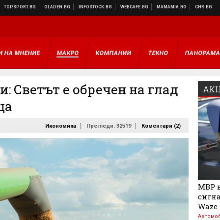
И НА МНЕНИЕ
МАКРО
КОМПАНИИ
ТЕКНО
ПАНОРАМ
: Светът е обречен на глад
АКЦ
ца
Икономика
Прегледи: 32519
Коментари (
2
)
МВР в
сигна
Waze
Автомо