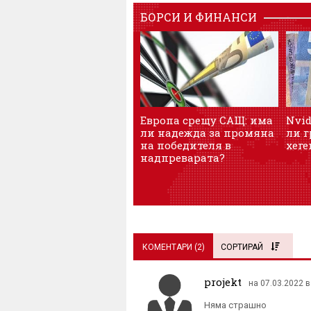
БОРСИ И ФИНАНСИ
Европа срещу САЩ: има
Nvid
ли надежда за промяна
ли 
на победителя в
хеге
надпреварата?
КОМЕНТАРИ (
2
)
СОРТИРАЙ
projekt
на 07.03.2022 в
Няма страшно