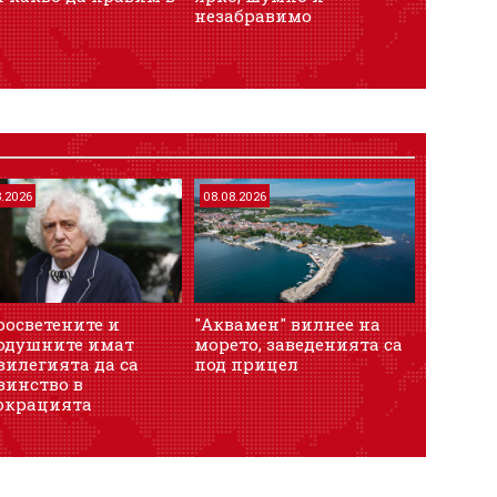
незабравимо
8.2026
08.08.2026
росветените и
"Аквамен" вилнее на
одушните имат
морето, заведенията са
вилегията да са
под прицел
зинство в
окрацията