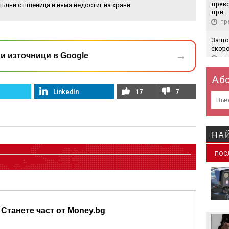
прев
пълни с пшеница и няма недостиг на храни
при..
пр
Защо
скор
→
и източници в Google
пр
Изку
Аб
Истор
LinkedIn
17
7
пр
Техн
да си
прова
НАЙ
пр
ПОС
"ВЕИ 
решен
криза
пр
Свет
Johnn
Станете част от Money.bg
мили
пр