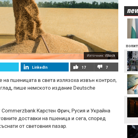
Уверен Арда надигра и
занули Дунав
Георги Иванов: Вече има
полит
4 или 5 отбора, които
дърпат нивото в
Източник:
iStock
първенството
Левски отнесе солидна
LinkedIn
17
7
глоба от УЕФА заради
обиден транспарант
 на пшеницата в света излязоха извън контрол,
 глад, пише немското издание Deutsche
ЦСКА взима още трима
 Commerzbank Карстен Фрич, Русия и Украйна
Никола Цолов: Гледам
овните доставки на пшеница и сега, според
напред с увереност
ткъснати от световния пазар.
Манчестър Сити иска 80