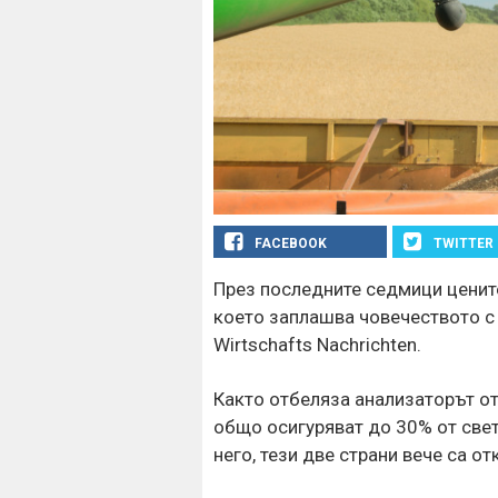
FACEBOOK
TWITTER
През последните седмици цените
което заплашва човечеството с
Wirtschafts Nachrichten.
Както отбеляза анализаторът от
общо осигуряват до 30% от свет
него, тези две страни вече са о