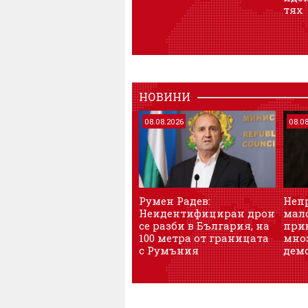
тях
НОВИНИ
08.08.2026
08.0
Румен Радев:
Неп
Неидентифициран дрон
мал
се разби в България, на
при
100 метра от границата
мно
с Румъния
дем