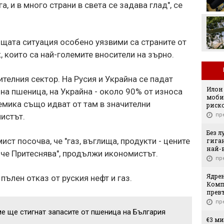
, и в много страни в света се задава глад", се
милиона за Родри
ящата ситуация особено уязвими са страните от
, които са най-големите вносители на зърно.
телния сектор. На Русия и Украйна се падат
Илон
а пшеница, на Украйна - около 90% от износа
моби
емика също идват от там в значителни
риск
пр
истът.
Без 
ст посочва, че "газ, въглища, продукти - цените
гига
най-
 че Притеснява", продължи икономистът.
пр
Ядре
пълен отказ от руския нефт и газ.
Компа
прев
пр
е ще стигнат запасите от пшеница на България
€3 м