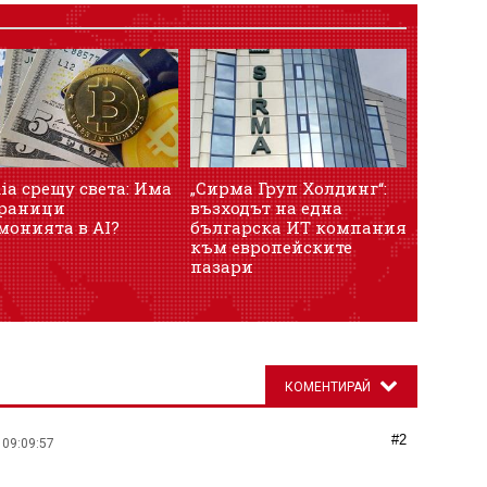
ia срещу света: Има
„Сирма Груп Холдинг“:
граници
възходът на една
монията в AI?
българска ИТ компания
към европейските
пазари
КОМЕНТИРАЙ
#2
 09:09:57