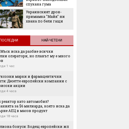
задълж
спукана гума
със себ
Украинският дрон-
примамка "Майя" ни
хвана по бели гащи
ПОСЛЕДНИ
НАЙ-ЧЕТЕНИ
 Мъск иска да разбие всички
лни оператори, но планът му е много
ов
еди 1 час
луксозни марки и фармацевтични
нти: Десетте европейски компании с
високи акции
еди 4 часа
н реактор като автомобил?
нията за $6 милиарда, която иска да
ърне АЕЦ в масов продукт
еди 18 часа
илиона бонуси: Водещ европейски жп