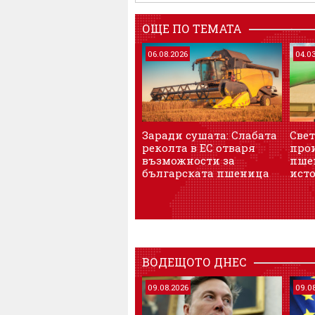
ОЩЕ ПО ТЕМАТА
06.08.2026
04.0
Заради сушата: Слабата
Све
реколта в ЕС отваря
про
възможности за
пше
българската пшеница
ист
ВОДЕЩОТО ДНЕС
09.08.2026
09.0