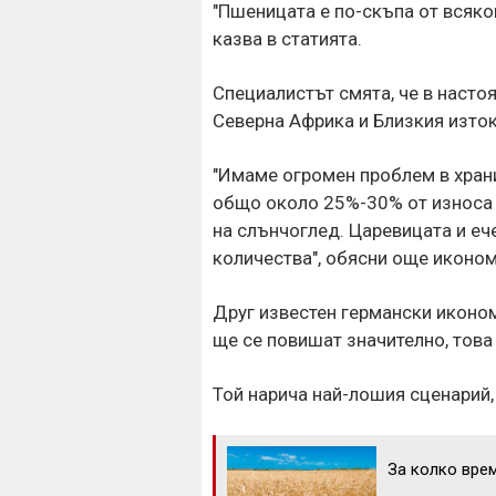
"Пшеницата е по-скъпа от всякога
казва в статията.
Специалистът смята, че в насто
Северна Африка и Близкия изток
"Имаме огромен проблем в храни
общо около 25%-30% от износа н
на слънчоглед. Царевицата и еч
количества", обясни още иконом
Друг известен германски икономи
ще се повишат значително, това
Той нарича най-лошия сценарий, 
За колко врем