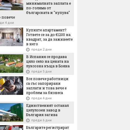
минималната заплата е
по-голяма от
лка за €50 милиона: Един от
българската и "купува"
вениците продава дела си в
 повече
ството зад Sofia Ring Mall
6
09.07.2026
10.12.2025
ди 4 дни
еди 1 ден
Купихте апартамент?
Гответе се за до €1200 на
квадрат, за да заживеете
в него
преди 2 дни
"Хората се отказват от
Русия при
В Испания се продава
роизводството
пшеницата": 35% от
въведе нул
цяло село на цената на
корд, Алжир е
стопанствата са
износ на п
луксозна къща в Бояна
№1 за пшеницата
изчезнали за 5 години
царевица 
преди 5 дни
Все повече работници
са със запорирани
заплати и това вече е
проблем за бизнеса
преди 4 дни
Единственият останал
целулозен завод в
България загива
6
08.08.2026
08.08.2026
преди 6 дни
Българите регистрират