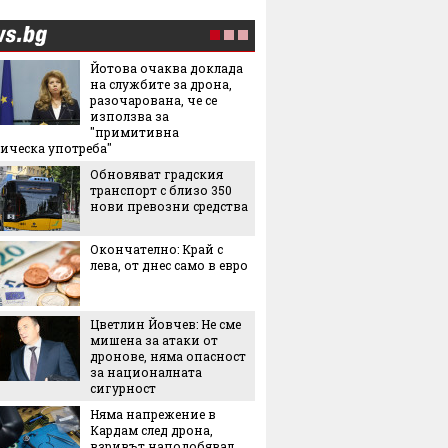
Йотова очаква доклада
Как по 
на службите за дрона,
безопа
разочарована, че се
държим
използва за
от бас
"примитивна
Тук Ос
ическа употреба"
истинс
Обновяват градския
ярко, 
транспорт с близо 350
незабр
нови превозни средства
5-те н
българс
Окончателно: Край с
идеи к
лева, от днес само в евро
тях
Лека, 
здраво
Цветлин Йовчев: Не сме
салата,
мишена за атаки от
за лято
дронове, няма опасност
3 книги
за националната
сигурност
Няма напрежение в
Кардам след дрона,
Лятнат
взривът наподобявал