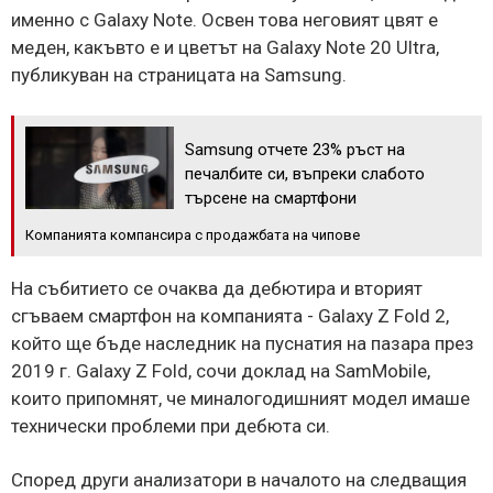
именно с Galaxy Note. Освен това неговият цвят е
меден, какъвто е и цветът на Galaxy Note 20 Ultra,
публикуван на страницата на Samsung.
Samsung отчете 23% ръст на
печалбите си, въпреки слабото
търсене на смартфони
Компанията компансира с продажбата на чипове
На събитието се очаква да дебютира и вторият
сгъваем смартфон на компанията - Galaxy Z Fold 2,
който ще бъде наследник на пуснатия на пазара през
2019 г. Galaxy Z Fold, сочи доклад на SamMobile,
които припомнят, че миналогодишният модел имаше
технически проблеми при дебюта си.
Според други анализатори в началото на следващия