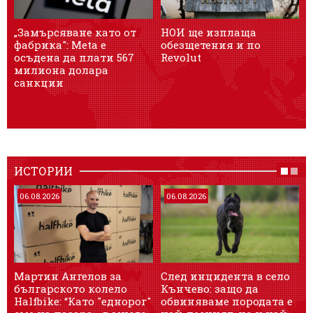
„Замърсяване като от
НОИ ще изплаща
У
фабрика": Meta е
обезщетения и по
осъдена да плати 567
Revolut
милиона долара
санкции
и
ИСТОРИИ
06.08.2026
06.08.2026
Мартин Ангелов за
След инцидента в село
4
българското колело
Кънчево: защо да
л
Halfbike: “Като "еднорог"
обвиняваме породата е