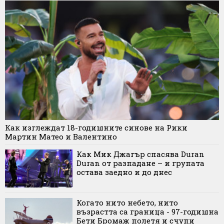
Как изглеждат 18-годишните синове на Рики
Мартин Матео и Валентино
Как Мик Джагър спасява Duran
Duran от разпадане – и групата
остава заедно и до днес
Когато нито небето, нито
възрастта са граница - 97-годишна
Бети Бромаж полетя и счупи