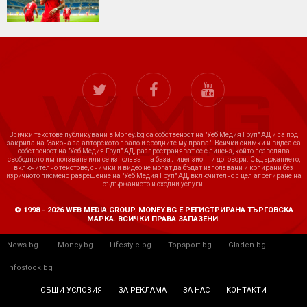
Всички текстове публикувани в Money.bg са собственост на "Уеб Медия Груп" АД и са под
закрила на "Закона за авторското право и сродните му права". Всички снимки и видеа са
собственост на "Уеб Медия Груп" АД, разпространяват се с лиценз, който позволява
свободното им ползване или се използват на база лицензионни договори. Съдържанието,
включително текстове, снимки и видео не могат да бъдат използвани и копирани без
изричното писмено разрешение на "Уеб Медия Груп" АД, включително с цел агрегиране на
съдържанието и сходни услуги.
© 1998 - 2026 WEB MEDIA GROUP. MONEY.BG Е РЕГИСТРИРАНА ТЪРГОВСКА
МАРКА. ВСИЧКИ ПРАВА ЗАПАЗЕНИ.
News.bg
Money.bg
Lifestyle.bg
Topsport.bg
Gladen.bg
Infostock.bg
ОБЩИ УСЛОВИЯ
ЗА РЕКЛАМА
ЗА НАС
КОНТАКТИ