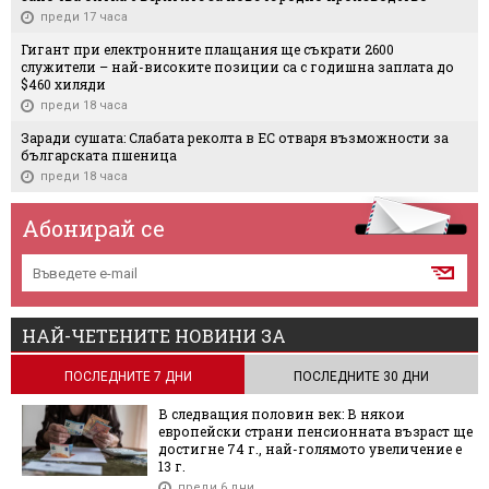
преди 17 часа
Гигант при електронните плащания ще съкрати 2600
служители – най-високите позиции са с годишна заплата до
$460 хиляди
преди 18 часа
Заради сушата: Слабата реколта в ЕС отваря възможности за
българската пшеница
преди 18 часа
Абонирай се
НАЙ-ЧЕТЕНИТЕ НОВИНИ ЗА
ПОСЛЕДНИТЕ 7 ДНИ
ПОСЛЕДНИТЕ 30 ДНИ
В следващия половин век: В някои
европейски страни пенсионната възраст ще
достигне 74 г., най-голямото увеличение е
13 г.
преди 6 дни