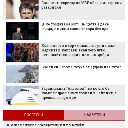
Главният секретар на МВР обеща интересни
разкрития
„Ние създаваме Бог“. Не, целта е да се
създаде нисша класа от хора без права
Квантовото въоръжаване ще унищожи
медиите и направи знанието лукс,
останалите сценарии не са по-добри
Взе ли си Европа поука от щурма на Сеута?
Украинският "Антонов", до който бе
намерен дрон с експлозиви в Лайпциг, е
превозвал оръжие
ПОСЛЕДНИ
НАЙ-ЧЕТЕНИ
НОИ ще изплаща обезщетения и по Revolut