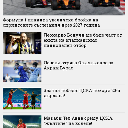
Формула 1 планира увеличена бройка на
спринтовите състезания през 2027 година
Леонардо Бонучи ще бъде част от
екипа на италианския
национален отбор
Левски отряза Олимпиакос за
Акрам Бурас
Златна победа: ЦСКА покори 20-а
държава!
Макаби Тел Авив срещу ЦСКА,
"жълтите" на колене!