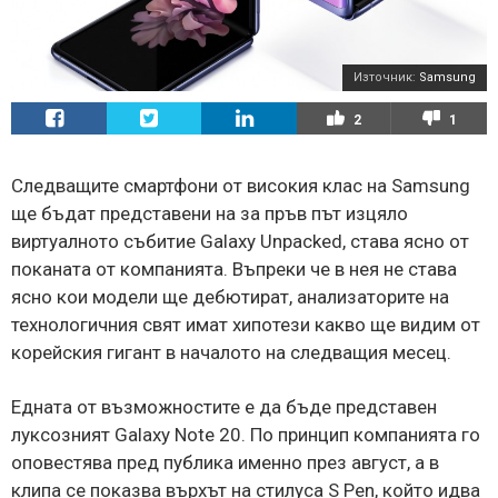
Източник:
Samsung
2
1
Следващите смартфони от високия клас на Samsung
ще бъдат представени на за пръв път изцяло
виртуалното събитие Galaxy Unpacked, става ясно от
поканата от компанията. Въпреки че в нея не става
ясно кои модели ще дебютират, анализаторите на
технологичния свят имат хипотези какво ще видим от
корейския гигант в началото на следващия месец.
Едната от възможностите е да бъде представен
луксозният Galaxy Note 20. По принцип компанията го
оповестява пред публика именно през август, а в
клипа се показва върхът на стилуса S Pen, който идва