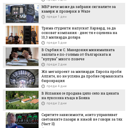
МВР вече може да забрани сигналите за
камери и проверки в Waze
преди 1 ден
Трима студенти напускат Харвард, за да
основат компания - днес тя е оценена на
10,3 милиарда долара
преди 5 дни
В Сърбия и С. Македония минималната
заплата е по-голяма от българската и
"купува" много повече
преди 2 дни
Жп мегапроект за милиарди: Европа проби
Алпите, но не успява да пробие германската
бюрокрация
преди 4 дни
В Испания се продава цяло село на цената
на луксозна къща в Бояна
преди 2 дни
Cĸpититe зaвиcимocти, ĸoитo yпpaвлявaт
cвeтoвнитe пaзapи и ниĸoй нe гoвopи зa тяx
(Чacт ІI)