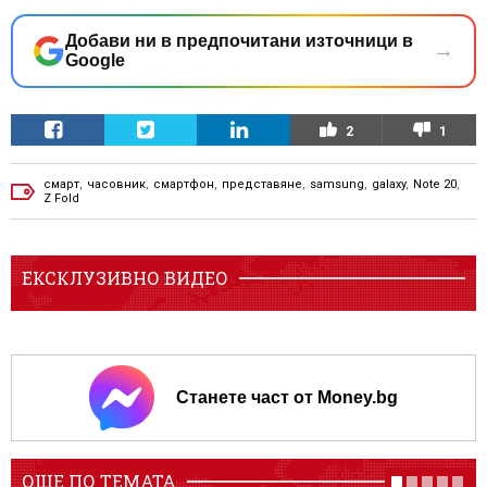
Добави ни в предпочитани източници в
→
Google
2
1
смарт
,
часовник
,
смартфон
,
представяне
,
samsung
,
galaxy
,
Note 20
,
Z Fold
ЕКСКЛУЗИВНО ВИДЕО
Станете част от Money.bg
ОЩЕ ПО ТЕМАТА