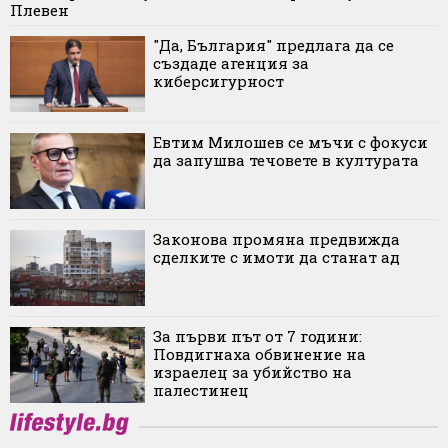
Плевен
"Да, България" предлага да се
създаде агенция за
киберсигурност
Евтим Милошев се мъчи с фокуси
да запушва течовете в културата
Законова промяна предвижда
сделките с имоти да станат ад
За първи път от 7 години:
Повдигнаха обвинение на
израелец за убийство на
палестинец