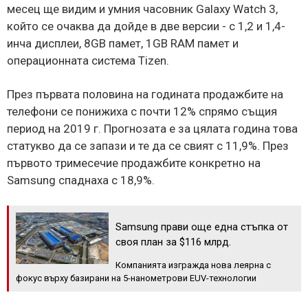
месец ще видим и умния часовник Galaxy Watch 3,
който се очаква да дойде в две версии - с 1,2 и 1,4-
инча дисплеи, 8GB памет, 1GB RAM памет и
операционната система Tizen.
През първата половина на годината продажбите на
телефони се понижиха с почти 12% спрямо същия
период на 2019 г. Прогнозата е за цялата година това
статукво да се запази и те да се свият с 11,9%. През
първото тримесечие продажбите конкретно на
Samsung спаднаха с 18,9%.
Samsung прави още една стъпка от
своя план за $116 млрд.
Компанията изгражда нова леярна с
фокус върху базирани на 5-нанометрови EUV-технологии