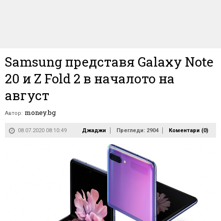
Samsung представя Galaxy Note
20 и Z Fold 2 в началото на
август
money.bg
Автор:
08.07.2020 08:10:49
Джаджи
Прегледи: 2904
Коментари (
0
)