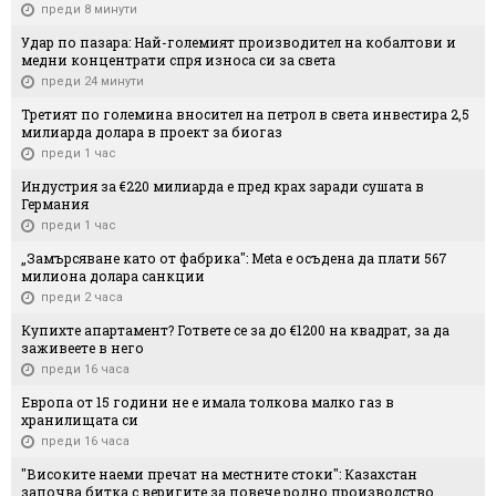
преди 8 минути
Удар по пазара: Най-големият производител на кобалтови и
медни концентрати спря износа си за света
преди 24 минути
Третият по големина вносител на петрол в света инвестира 2,5
милиарда долара в проект за биогаз
преди 1 час
Индустрия за €220 милиарда е пред крах заради сушата в
Германия
преди 1 час
„Замърсяване като от фабрика": Meta е осъдена да плати 567
милиона долара санкции
преди 2 часа
Купихте апартамент? Гответе се за до €1200 на квадрат, за да
заживеете в него
преди 16 часа
Европа от 15 години не е имала толкова малко газ в
хранилищата си
преди 16 часа
"Високите наеми пречат на местните стоки": Казахстан
започва битка с веригите за повече родно производство