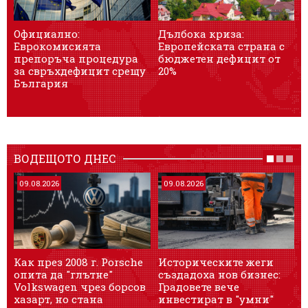
Официално:
Дълбока криза:
Еврокомисията
Европейската страна с
н
препоръча процедура
бюджетен дефицит от
за свръхдефицит срещу
20%
България
з
ВОДЕЩОТО ДНЕС
09.08.2026
09.08.2026
Как през 2008 г. Porsche
Историческите жеги
A
опита да "глътне"
създадоха нов бизнес:
Volkswagen чрез борсов
Градовете вече
п
хазарт, но стана
инвестират в "умни"
з