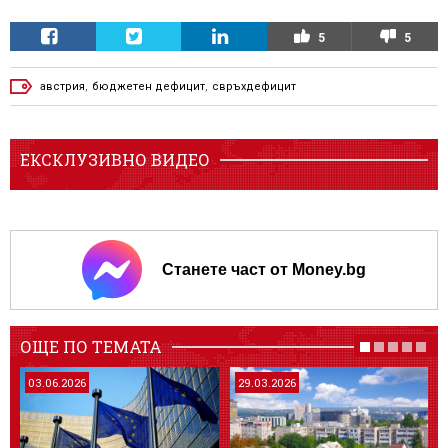
5
5
австрия
,
бюджетен дефицит
,
свръхдефицит
ЕКСКЛУЗИВНО ВИДЕО
Станете част от Money.bg
ОЩЕ ПО ТЕМАТА
03.06.2026
29.03.2026