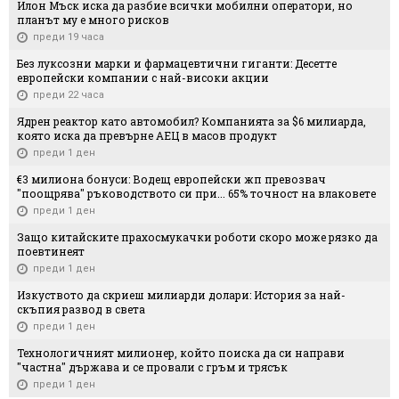
Илон Мъск иска да разбие всички мобилни оператори, но
планът му е много рисков
преди 19 часа
Без луксозни марки и фармацевтични гиганти: Десетте
европейски компании с най-високи акции
преди 22 часа
Ядрен реактор като автомобил? Компанията за $6 милиарда,
която иска да превърне АЕЦ в масов продукт
преди 1 ден
€3 милиона бонуси: Водещ европейски жп превозвач
"поощрява" ръководството си при... 65% точност на влаковете
преди 1 ден
Защо китайските прахосмукачки роботи скоро може рязко да
поевтинеят
преди 1 ден
Изкуството да скриеш милиарди долари: История за най-
скъпия развод в света
преди 1 ден
Технологичният милионер, който поиска да си направи
"частна" държава и се провали с гръм и трясък
преди 1 ден