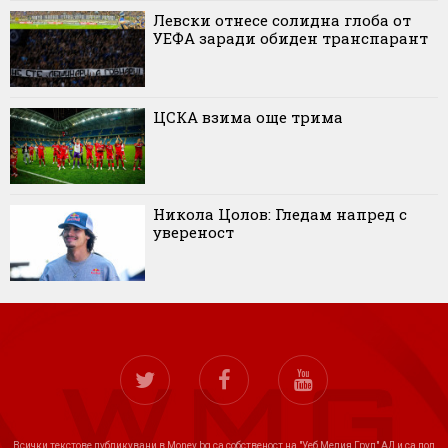
Левски отнесе солидна глоба от
УЕФА заради обиден транспарант
ЦСКА взима още трима
Никола Цолов: Гледам напред с
увереност
Всички текстове публикувани в Money.bg са собственост на "Уеб Медия Груп" АД и са под