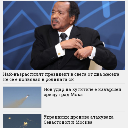
Най-възрастният президент в света от два месеца
не се е появявал в родината си
Нов удар на хутитите е извършен
срещу град Мока
Украински дронове атакуваха
Севастопол и Москва