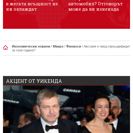
в жегата всъщност не
автомобил? Отговорът
с
ни охлаждат
може да ви изненада
ж
Икономически новини
/
Макро
/
Финанси
/
Австрия е пред свръхдефицит
за тази година?
АКЦЕНТ ОТ УИКЕНДА