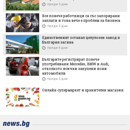
преди 5 дни
Все повече работници са със запорирани
заплати и това вече е проблем за бизнеса
преди 5 дни
Единственият останал целулозен завод в
България загива
преди 6 дни
Българите регистрират повече
употребявани Mercedes, BMW и Audi,
отколкото всички закупени нови
автомобили
преди 5 дни
Онлайн супермаркет и хранителен магазин