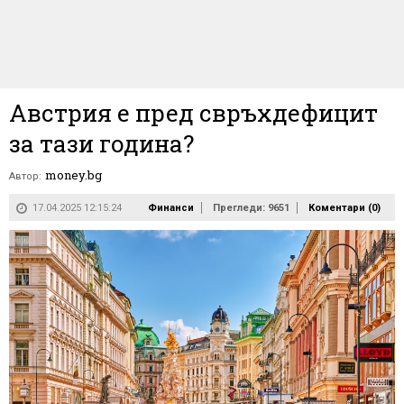
Австрия е пред свръхдефицит
за тази година?
money.bg
Автор:
17.04.2025 12:15:24
Финанси
Прегледи: 9651
Коментари (
0
)