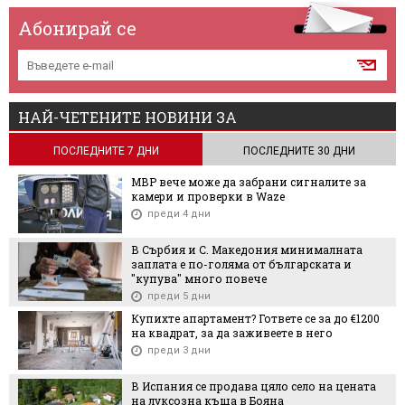
Абонирай се
НАЙ-ЧЕТЕНИТЕ НОВИНИ ЗА
ПОСЛЕДНИТЕ 7 ДНИ
ПОСЛЕДНИТЕ 30 ДНИ
МВР вече може да забрани сигналите за
камери и проверки в Waze
преди 4 дни
В Сърбия и С. Македония минималната
заплата е по-голяма от българската и
"купува" много повече
преди 5 дни
Купихте апартамент? Гответе се за до €1200
на квадрат, за да заживеете в него
преди 3 дни
В Испания се продава цяло село на цената
на луксозна къща в Бояна