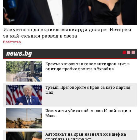
Изкуството да скриеш милиарди долари: История
за най-скъпия развод в света
Богатство
Кремъл хвърля танкове с антидрон щит в
опит да пробие фронта в Украйна
Тръмп: Преговорите с Иран са като партия
шах
Ислямисти убиха най-малко 10 войници в
Мали
Аятолахът на Иран назначи нов шеф на
службите за сигурност