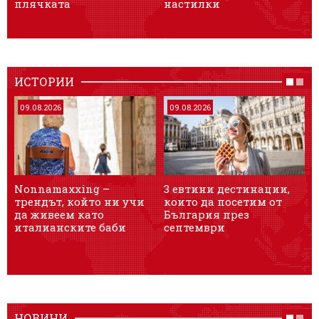
плячката
настилки
ИСТОРИИ
09.08.2026
09.08.2026
Nonnamaxxing –
3 евтини дестинации,
9
трендът, който ни учи
които да посетим от
к
да живеем като
България през
п
италианските баби
септември
НОВИНИ