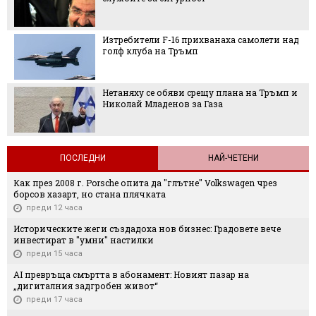
Изтребители F-16 прихванаха самолети над
голф клуба на Тръмп
Нетаняху се обяви срещу плана на Тръмп и
Николай Младенов за Газа
ПОСЛЕДНИ
НАЙ-ЧЕТЕНИ
Как през 2008 г. Porsche опита да "глътне" Volkswagen чрез
борсов хазарт, но стана плячката
преди 12 часа
Историческите жеги създадоха нов бизнес: Градовете вече
инвестират в "умни" настилки
преди 15 часа
AI превръща смъртта в абонамент: Новият пазар на
„дигиталния задгробен живот“
преди 17 часа