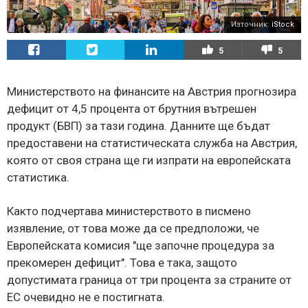
Източник:
iStock
5
5
Министерството на финансите на Австрия прогнозира
дефицит от 4,5 процента от брутния вътрешен
продукт (БВП) за тази година. Данните ще бъдат
предоставени на статистическата служба на Австрия,
която от своя страна ще ги изпрати на европейската
статистика.
Както подчертава министерството в писмено
изявление, от това може да се предположи, че
Европейската комисия "ще започне процедура за
прекомерен дефицит". Това е така, защото
допустимата граница от три процента за страните от
ЕС очевидно не е постигната.