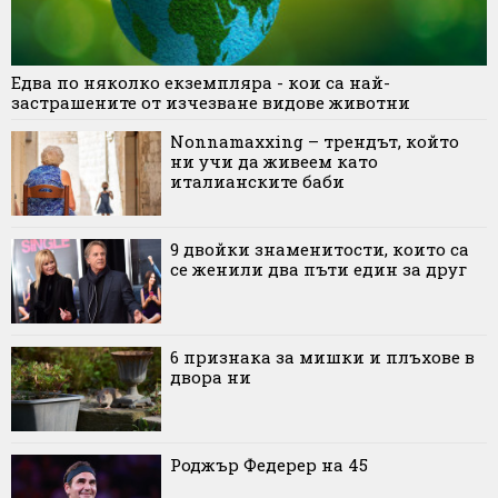
Едва по няколко екземпляра - кои са най-
застрашените от изчезване видове животни
Nonnamaxxing – трендът, който
ни учи да живеем като
италианските баби
9 двойки знаменитости, които са
се женили два пъти един за друг
6 признака за мишки и плъхове в
двора ни
Роджър Федерер на 45