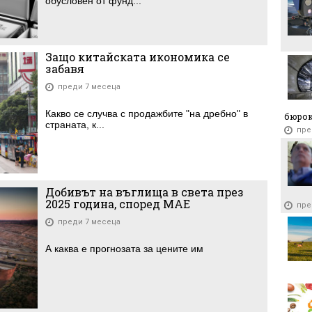
обусловен от фунд...
Защо китайската икономика се
забавя
преди 7 месеца
Какво се случва с продажбите "на дребно" в
бюро
страната, к...
пре
Добивът на въглища в света през
2025 година, според МАЕ
пре
преди 7 месеца
А каква е прогнозата за цените им