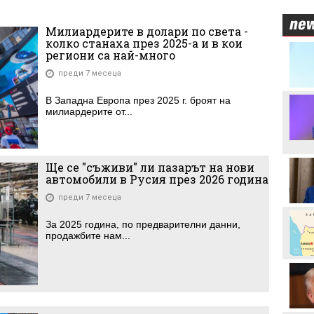
Милиардерите в долари по света -
колко станаха през 2025-а и в кои
Трудният съперник на
региони са най-много
ЦСКА - що за отбор е
Макаби Тел Авив?
преди 7 месеца
Стотици посрещнаха
В Западна Европа през 2025 г. броят на
Мохамед Салах в Турция
милиардерите от...
Неймар избухна с нов
скандал след мач в
Ще се "съживи" ли пазарът на нови
Бразилия
автомобили в Русия през 2026 година
преди 7 месеца
Вицепрезидентът на
УЕФА: Имаме нужда от
За 2025 година, по предварителни данни,
кандидат срещу
продажбите нам...
Инфантино
Акрам Бурас може да
отсъства дълго от
терените
Христо Янев вече е