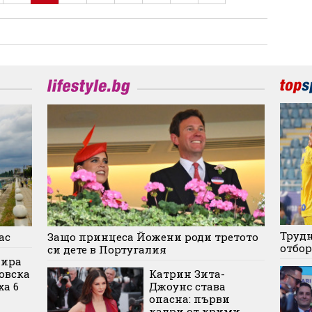
Трудн
ас
Защо принцеса Йожени роди третото
отбор
си дете в Португалия
дира
овска
Катрин Зита-
ха 6
Джоунс става
опасна: първи
кадри от крими