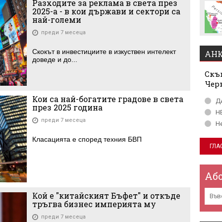
Разходите за реклама в света през
наясно със състава за
2025-а - в кои държави и сектори са
мача с Макаби
най-големи
преди 7 месеца
Скокът в инвестициите в изкуствен интелект
АНК
доведе и до...
Скъп
Чер
Кои са най-богатите градове в света
Д
през 2025 година
Н
преди 7 месеца
Н
Класацията е според техния БВП
Аб
Кой е "китайският Бъфет" и откъде
тръгва бизнес империята му
преди 7 месеца