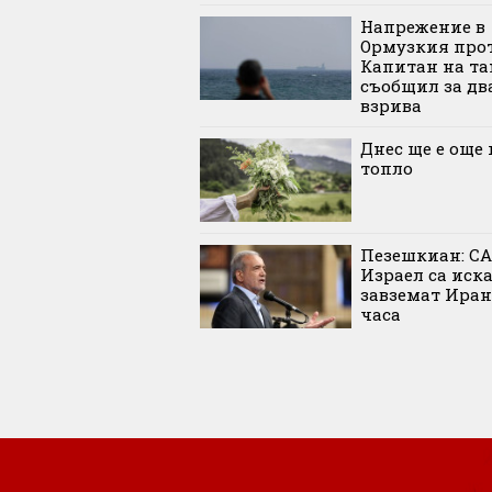
Напрежение в
Ормузкия прот
Капитан на та
съобщил за дв
взрива
Днес ще е още 
топло
Пезешкиан: С
Израел са иск
завземат Иран
часа