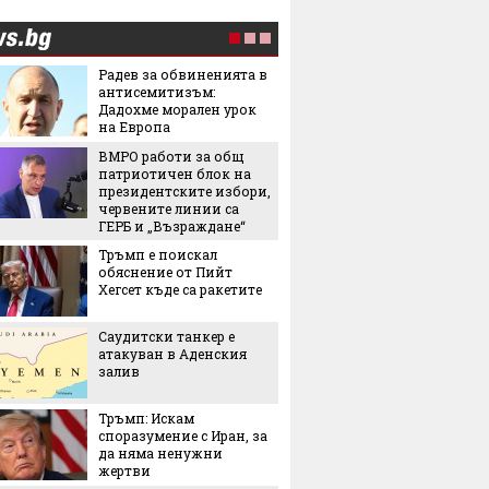
Радев за обвиненията в
5 от на
антисемитизъм:
фибри 
Дадохме морален урок
които 
на Европа
ВМРО работи за общ
Трябва
патриотичен блок на
да мина
президентските избори,
биолог
червените линии са
мнение
ГЕРБ и „Възраждане“
Сабале
Тръмп е поискал
5 люби
обяснение от Пийт
лятото
Хегсет къде са ракетите
Саудитски танкер е
Пет не
атакуван в Аденския
използ
залив
чекмед
и зеле
хладил
Тръмп: Искам
Кои ев
споразумение с Иран, за
държав
да няма ненужни
класац
жертви
с най-с