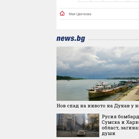
Мая Цветкова
Нов спад на нивото на Дунав у н
Русия бомбар
Сумска и Харк
област, загина
души