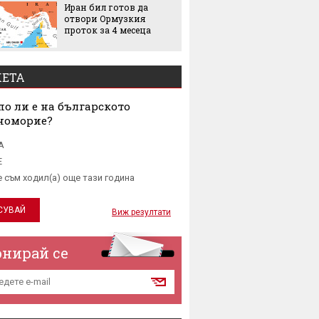
Иран бил готов да
Изнена
отвори Ормузкия
опреде
проток за 4 месеца
добрия
според 
останал
ЕТА
о ли е на българското
номорие?
А
Е
е съм ходил(а) още тази година
Виж резултати
онирай се