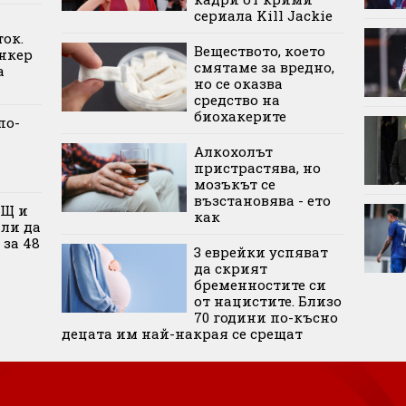
сериала Kill Jackie
ок.
Веществото, което
нкер
смятаме за вредно,
а
но се оказва
средство на
биохакерите
по-
Алкохолът
пристрастява, но
мозъкът се
възстановява - ето
АЩ и
как
али да
 за 48
3 еврейки успяват
да скрият
бременностите си
от нацистите. Близо
70 години по-късно
децата им най-накрая се срещат