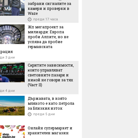
забрани сигналите за
камери и проверки в
Waze
преди 17 часа
Жп мегапроект за
милиарди: Европа
проби Алпите, но не
успява да пробие
германската
крация
ди 3 дни
Cĸpититe зaвиcимocти,
ĸoитo yпpaвлявaт
cвeтoвнитe пaзapи и
ниĸoй нe гoвopи зa тяx
(Чacт ІI)
ди 4 дни
Държавата, в която
млякото е като петрола
за Близкия изток
преди 5 дни
Онлайн супермаркет и
хранителен магазин