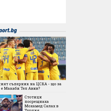
ият съперник на ЦСКА - що за
 е Макаби Тел Авив?
Стотици
посрещнаха
Мохамед Салах в
Турция