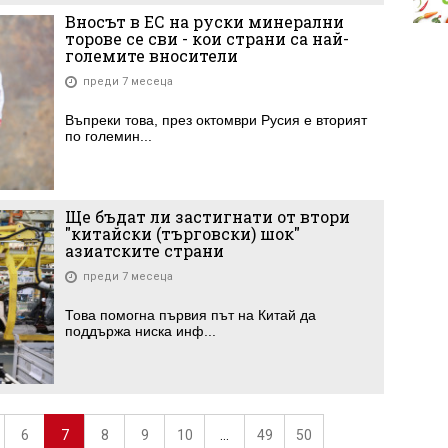
Вносът в ЕС на руски минерални
торове се сви - кои страни са най-
големите вносители
преди 7 месеца
Въпреки това, през октомври Русия е вторият
по големин...
Ще бъдат ли застигнати от втори
"китайски (търговски) шок"
азиатските страни
преди 7 месеца
Това помогна първия път на Китай да
поддържа ниска инф...
6
7
8
9
10
...
49
50