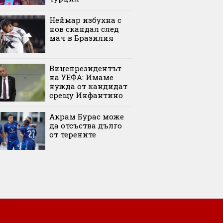
Неймар избухна с
нов скандал след
мач в Бразилия
Вицепрезидентът
на УЕФА: Имаме
нужда от кандидат
срещу Инфантино
Акрам Бурас може
да отсъства дълго
от терените