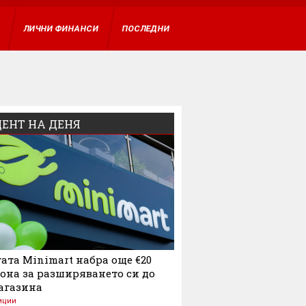
ВХОД
А
ЛИЧНИ ФИНАНСИ
ПОСЛЕДНИ
ЕНТ НА ДЕНЯ
ата Minimart набра още €20
она за разширяването си до
агазина
иции