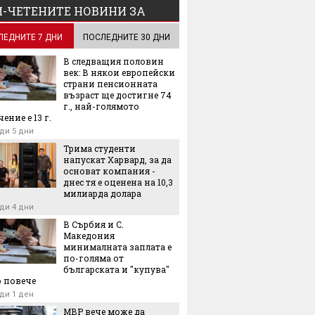
-ЧЕТЕНИТЕ НОВИНИ ЗА
ЛЕДНИТЕ 7 ДНИ
ПОСЛЕДНИТЕ 30 ДНИ
В следващия половин
век: В някои европейски
страни пенсионната
възраст ще достигне 74
г., най-голямото
ение е 13 г.
ди 5 дни
Трима студенти
напускат Харвард, за да
основат компания -
днес тя е оценена на 10,3
милиарда долара
ди 4 дни
В Сърбия и С.
Македония
минималната заплата е
по-голяма от
българската и "купува"
 повече
ди 1 ден
МВР вече може да