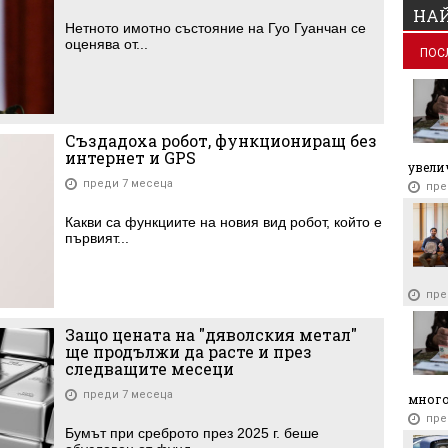
НАЙ
Нетното имотно състояние на Гуо Гуанчан се
оценява от...
ПОС
Създадоха робот, функциониращ без
интернет и GPS
увелич
преди 7 месеца
пре
Какви са функциите на новия вид робот, който е
първият...
пре
Защо цената на "дяволския метал"
ще продължи да расте и през
следващите месеци
преди 7 месеца
много
пре
Бумът при среброто през 2025 г. беше