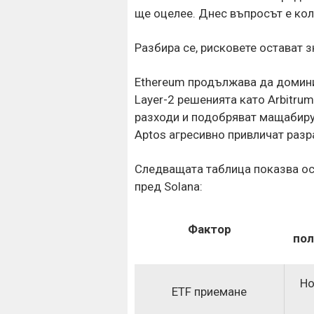
ще оцелее. Днес въпросът е ко
Разбира се, рисковете остават з
Ethereum продължава да домини
Layer-2 решенията като Arbitru
разходи и подобряват мащабируе
Aptos агресивно привличат разр
Следващата таблица показва ос
пред Solana:
Фактор
пол
Но
ETF приемане