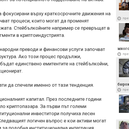
а фокусирани върху краткосрочните движения на
пре
учват процеси, които могат да променят
жата. Стейбълкойните например се превръщат в
гменти в криптоиндустрията.
много
народни преводи и финансови услуги започват
пре
уктура. Ако този процес продължи,
 бъдат единствено емитентите на стейбълкойни,
кционират.
бюро
ати да спечели именно от тази тенденция.
пре
ционалният капитал. През последните години
ло криптопазара. За първи път големи
титуционални инвеститори получиха лесен
Следващият логичен въпрос е кои активи могат
 за подобна институционална интеграция.