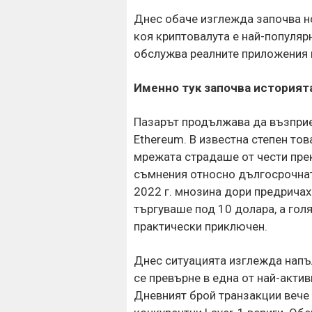
Днес обаче изглежда започва но
коя криптовалута е най-популяр
обслужва реалните приложения 
Именно тук започва историята
Пазарът продължава да възприе
Ethereum. В известна степен то
мрежата страдаше от чести пре
съмнения относно дългосрочнат
2022 г. мнозина дори предричах
търгуваше под 10 долара, а гол
практически приключен.
Днес ситуацията изглежда напъл
се превърне в една от най-акти
Дневният брой транзакции вече