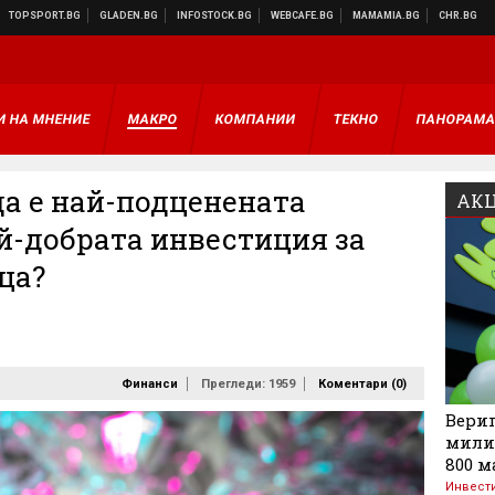
И НА МНЕНИЕ
МАКРО
КОМПАНИИ
ТЕКНО
ПАНОРАМ
да е най-подценената
АКЦ
й-добрата инвестиция за
ца?
Финанси
Прегледи: 1959
Коментари (
0
)
Вериг
мили
800 м
Инвест