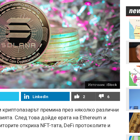
Стотици посрещнаха
Мохамед Салах в Турция
Неймар избухна с нов
скандал след мач в
Бразилия
Вицепрезидентът на
УЕФА: Имаме нужда от
кандидат срещу
Инфантино
Източник:
iStock
Акрам Бурас може да
отсъства дълго от
LinkedIn
2
6
терените
и криптопазарът премина през няколко различни
Христо Янев вече е
ията. След това дойде ерата на Ethereum и
наясно със състава за
торите откриха NFT-тата, DeFi протоколите и
мача с Макаби
Левски - Кайрат може да