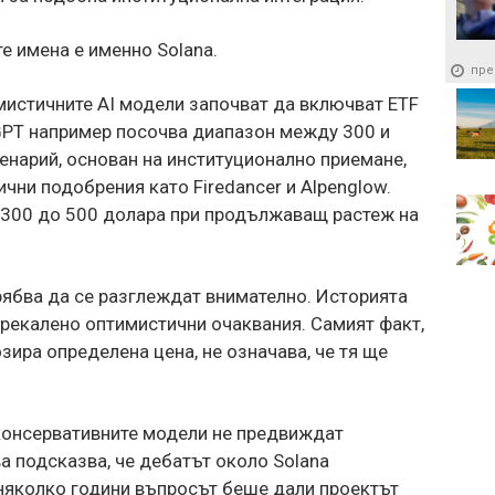
е имена е именно Solana.
пре
имистичните AI модели започват да включват ETF
tGPT например посочва диапазон между 300 и
енарий, основан на институционално приемане,
чни подобрения като Firedancer и Alpenglow.
 300 до 500 долара при продължаващ растеж на
рябва да се разглеждат внимателно. Историята
прекалено оптимистични очаквания. Самият факт,
зира определена цена, не означава, че тя ще
-консервативните модели не предвиждат
ва подсказва, че дебатът около Solana
 няколко години въпросът беше дали проектът