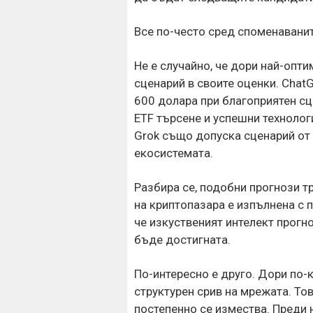
Все по-често сред споменаванит
Не е случайно, че дори най-опт
сценарий в своите оценки. Cha
600 долара при благоприятен сц
ETF търсене и успешни технологи
Grok също допуска сценарий от
екосистемата.
Разбира се, подобни прогнози т
на криптопазара е изпълнена с 
че изкуственият интелект прогно
бъде достигната.
По-интересно е друго. Дори по
структурен срив на мрежата. То
постепенно се измества. Преди