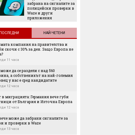
забрана на сигналите за
Къде в
полицейски проверки в
безпла
Waze и други
отпад
приложения
ПОСЛЕДНИ
НАЙ-ЧЕТЕНИ
мата компания на правителства и
и скочи с 30% за ден. Защо Европа не
а?
еди 11 часа
 може да се раздели с над 560
зина, а собственикът на най-големия
вец у нас е сред кандидатите
еди 12 часа
 в миграцията: Германия вече губи
тници от България и Източна Европа
еди 12 часа
вече може да забрани сигналите за
ри и проверки в Waze
еди 13 часа