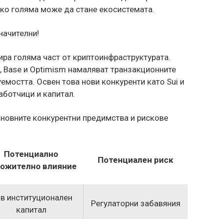
лко голяма може да стане екосистемата.
начителни!
ра голяма част от криптоинфраструктурата.
m, Base и Optimism намаляват транзакционните
мостта. Освен това нови конкуренти като Sui и
аботчици и капитал.
новните конкурентни предимства и рискове
Потенциално
Потенциален риск
ожително влияние
в институционален
Регулаторни забавяния
капитал