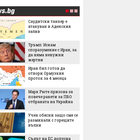
Саудитски танкер е
5 люби
атакуван в Аденския
лятото
залив
Тръмп: Искам
Пет не
споразумение с Иран, за
използ
да няма ненужни
чекмед
жертви
и зеле
хладил
Иран бил готов да
Държав
отвори Ормузкия
евтини
проток за 4 месеца
ток в с
Марк Рюте призова за
Изнена
повече ракети за ПВО
опреде
отбраната на Украйна
добрия
според 
Учен обясни защо сме се
останал
разминали с горещите
След Т
вълни
още ед
официа
Съдът на ЕС допусна
името с