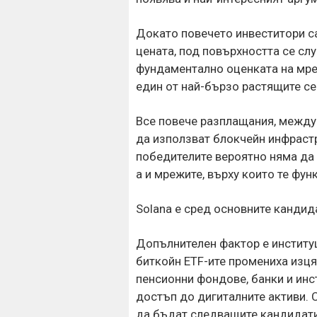
Докато повечето инвеститори с
цената, под повърхността се сл
фундаментално оценката на мре
един от най-бързо растящите се
Все повече разплащания, между
да използват блокчейн инфрастр
победителите вероятно няма да
а и мрежите, върху които те фун
Solana е сред основните кандид
Допълнителен фактор е институ
биткойн ETF-ите промениха изця
пенсионни фондове, банки и инс
достъп до дигиталните активи. 
да бъдат следващите кандидати