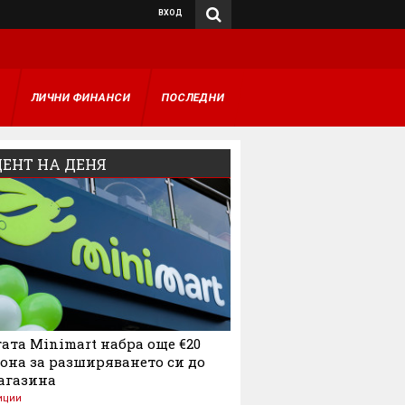
ВХОД
А
ЛИЧНИ ФИНАНСИ
ПОСЛЕДНИ
ЕНТ НА ДЕНЯ
ата Minimart набра още €20
она за разширяването си до
агазина
иции