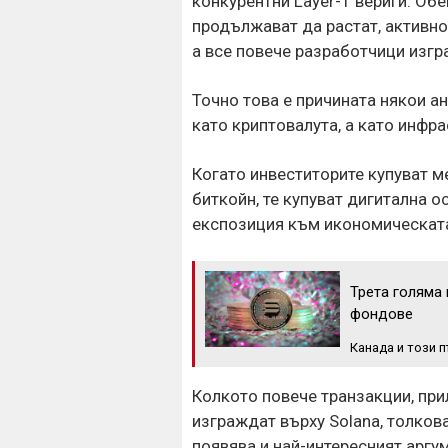
конкурентни Layer-1 вериги. Об
продължават да растат, активно
а все повече разработчици изг
Точно това е причината някои а
като криптовалута, а като инфра
Когато инвеститорите купуват ме
биткойн, те купуват дигитална о
експозиция към икономическата
Трета голяма
фондове
Канада и този 
Колкото повече транзакции, при
изграждат върху Solana, толкова
появява и най-интересният аргу