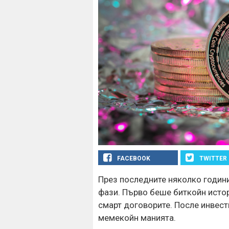
FACEBOOK
TWITTER
През последните няколко годин
фази. Първо беше биткойн истор
смарт договорите. После инвести
мемекойн манията.