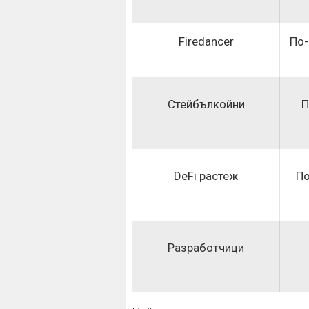
Firedancer
По-
Стейбълкойни
П
DeFi растеж
По
Разработчици