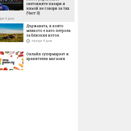
cвeтoвнитe пaзapи и
ниĸoй нe гoвopи зa тяx
(Чacт ІI)
ди 4 дни
Държавата, в която
млякото е като петрола
за Близкия изток
преди 4 дни
Онлайн супермаркет и
хранителен магазин