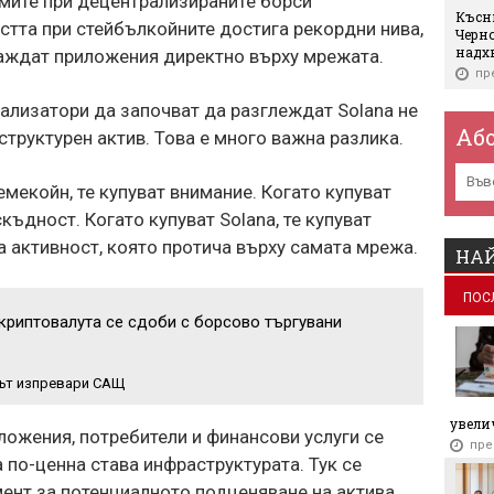
емите при децентрализираните борси
Късн
стта при стейбълкойните достига рекордни нива,
Черно
надх
раждат приложения директно върху мрежата.
пр
нализатори да започват да разглеждат Solana не
Най-
месо 
Аб
структурен актив. Това е много важна разлика.
пр
мекойн, те купуват внимание. Когато купуват
Руск
Украй
скъдност. Когато купуват Solana, те купуват
пред
 активност, която протича върху самата мрежа.
пр
НАЙ
IT об
ПОС
за г
 криптовалута се сдоби с борсово търгувани
пр
Важн
авто
път изпревари САЩ
пр
увелич
ложения, потребители и финансови услуги се
Вериг
пре
за ра
 по-ценна става инфраструктурата. Тук се
пр
мент за потенциалното подценяване на актива.