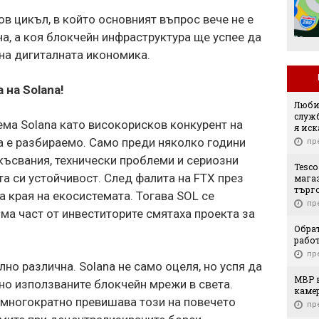
се окаже последния
в цикъл, в който основният въпрос вече не е
евромач на "Герена" в
този му вид
на, а коя блокчейн инфраструктура ще успее да
на дигиталната икономика.
 на Solana
!
Люби
служб
ма Solana като високорисков конкурент на
я иск
ва е разбираемо. Само преди няколко години
пр
късвания, технически проблеми и сериозни
Tesco
а си устойчивост. След фалита на FTX през
мага
търго
а края на екосистемата. Тогава SOL се
пр
яма част от инвеститорите смятаха проекта за
Обрат
рабо
пр
но различна. Solana не само оцеля, но успя да
МВР 
вно използваните блокчейн мрежи в света.
каме
 многократно превишава този на повечето
пр