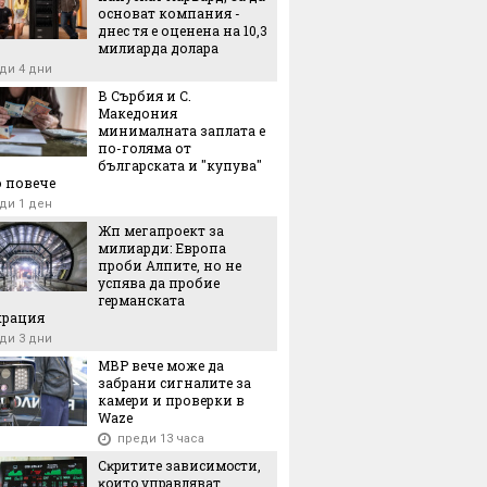
основат компания -
днес тя е оценена на 10,3
милиарда долара
ди 4 дни
В Сърбия и С.
Македония
минималната заплата е
по-голяма от
българската и "купува"
 повече
ди 1 ден
Жп мегапроект за
милиарди: Европа
проби Алпите, но не
успява да пробие
германската
крация
ди 3 дни
МВР вече може да
забрани сигналите за
камери и проверки в
Waze
преди 13 часа
Cĸpититe зaвиcимocти,
ĸoитo yпpaвлявaт