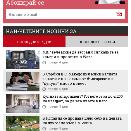
Абонирай се
НАЙ-ЧЕТЕНИТЕ НОВИНИ ЗА
ПОСЛЕДНИТЕ 7 ДНИ
ПОСЛЕДНИТЕ 30 ДНИ
МВР вече може да забрани сигналите за
камери и проверки в Waze
преди 4 дни
В Сърбия и С. Македония минималната
заплата е по-голяма от българската и
"купува" много повече
преди 5 дни
Купихте апартамент? Гответе се за до €1200
на квадрат, за да заживеете в него
преди 3 дни
В Испания се продава цяло село на цената
на луксозна къща в Бояна
преди 5 дни