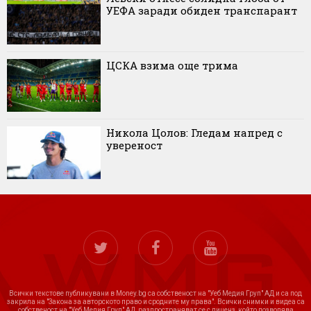
УЕФА заради обиден транспарант
ЦСКА взима още трима
Никола Цолов: Гледам напред с
увереност
Всички текстове публикувани в Money.bg са собственост на "Уеб Медия Груп" АД и са под
закрила на "Закона за авторското право и сродните му права". Всички снимки и видеа са
собственост на "Уеб Медия Груп" АД, разпространяват се с лиценз, който позволява