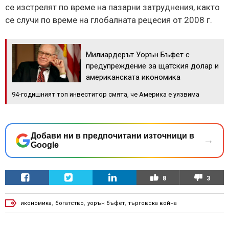
се изстрелят по време на пазарни затруднения, както
се случи по време на глобалната рецесия от 2008 г.
Милиардерът Уорън Бъфет с
предупреждение за щатския долар и
американската икономика
94-годишният топ инвеститор смята, че Америка е уязвима
Добави ни в предпочитани източници в
→
Google
8
3
икономика
,
богатство
,
уорън бъфет
,
търговска война