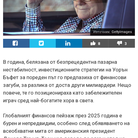
Източник:
GettyImages
8
3
В година, белязана от безпрецедентна пазарна
нестабилност, инвестиционните стратегии на Уорън
Бъфет за пореден път го предпазиха от финансови
загуби, за разлика от доста други милиардери. Нещо
повече, те го позиционираха като забележителен
играч сред най-богатите хора в света.
Глобалният финансов пейзаж през 2025 година е
бурен и непредвидим, особено след обявяването на
всеобхватни мита от американския президент