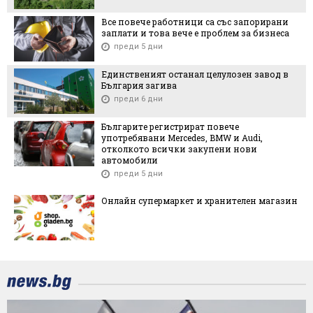
Все повече работници са със запорирани
заплати и това вече е проблем за бизнеса
преди 5 дни
Единственият останал целулозен завод в
България загива
преди 6 дни
Българите регистрират повече
употребявани Mercedes, BMW и Audi,
отколкото всички закупени нови
автомобили
преди 5 дни
Онлайн супермаркет и хранителен магазин