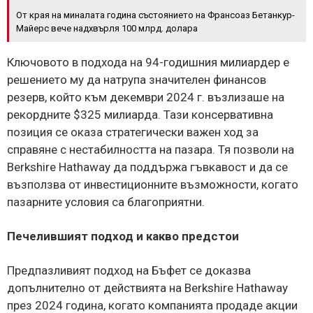
От края на миналата година състоянието на Франсоаз Бетанкур-
Майерс вече надхвърля 100 млрд. долара
Ключовото в подхода на 94-годишния милиардер е
решението му да натрупа значителен финансов
резерв, който към декември 2024 г. възлизаше на
рекордните $325 милиарда. Тази консервативна
позиция се оказа стратегически важен ход за
справяне с нестабилността на пазара. Тя позволи на
Berkshire Hathaway да поддържа гъвкавост и да се
възползва от инвестиционните възможности, когато
пазарните условия са благоприятни.
Печелившият подход и какво предстои
Предпазливият подход на Бъфет се доказва
допълнително от действията на Berkshire Hathaway
през 2024 година, когато компанията продаде акции