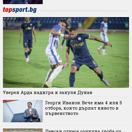
Уверен Арда надигра и занули Дунав
Георги Иванов: Вече има 4 или 5
отбора, които дърпат нивото в
първенството
Левски отнесе солидна глоба от