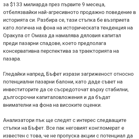
за $133 милиарда през първите 9 месеца,
отбелязвайки най-агресивното продажно поведение в
историята си. Разбира се, тази стъпка бе възприета
като логична на фона на историческата тенденция на
Оракула от Омаха да намалява дяловия капитал
преди пазарни спадове, което предполага
консервативна перспектива за траекторията на
пазара.
Гледайки напред, Бъфет изрази загриженост относно
потенциални пазарни балони, като даде съвет на
инвеститорите да се съсредоточат върху стабилни,
дългосрочни капиталовложения и да бъдат
внимателни на фона на високите оценки.
Анализатори пък ще следят с интерес следващите
стъпки на Бъфет. Все пак неговият конгломерат е
известен с това, че не пропуска акции с потенциал да