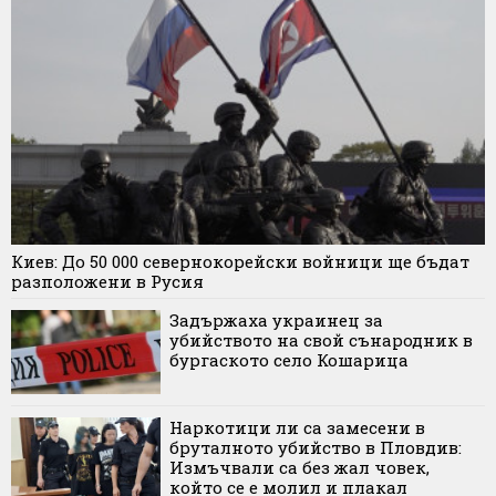
Киев: До 50 000 севернокорейски войници ще бъдат
разположени в Русия
Задържаха украинец за
убийството на свой сънародник в
бургаското село Кошарица
Наркотици ли са замесени в
бруталното убийство в Пловдив:
Измъчвали са без жал човек,
който се е молил и плакал