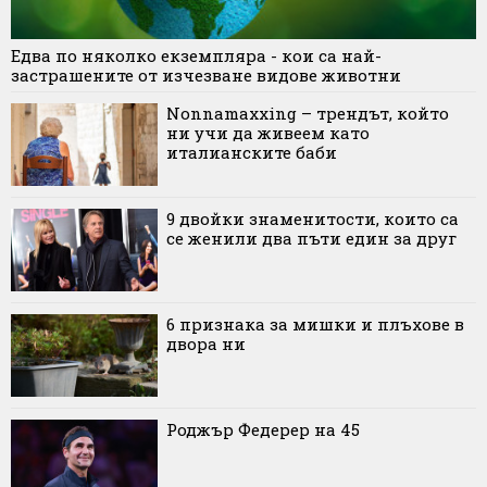
Едва по няколко екземпляра - кои са най-
застрашените от изчезване видове животни
Nonnamaxxing – трендът, който
ни учи да живеем като
италианските баби
9 двойки знаменитости, които са
се женили два пъти един за друг
6 признака за мишки и плъхове в
двора ни
Роджър Федерер на 45