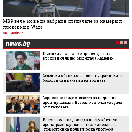
МВР вече може да забрани сигналите за камери и
проверки в Waze
Автомобили
Пезешкиан отново е провел среща с
върховния лидер Моджтаба Хаменеи
Зеленски обяви кога влизат украинските
балистични ракети във войната
Борисов се заяде с властта за падналия
дрон-примамка: Все едно ги бяха събрали
от плажовете
Йотова очаква доклада на службите за
дрона, разочарована, че се използва за
"примитивна политическа употреба"