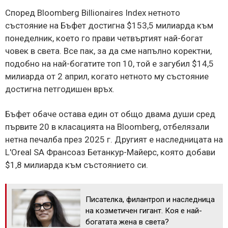
Според Bloomberg Billionaires Index нетното
състояние на Бъфет достигна $153,5 милиарда към
понеделник, което го прави четвъртият най-богат
човек в света. Все пак, за да сме напълно коректни,
подобно на най-богатите топ 10, той е загубил $14,5
милиарда от 2 април, когато нетното му състояние
достигна петгодишен връх.
Бъфет обаче остава един от общо двама души сред
първите 20 в класацията на Bloomberg, отбелязали
нетна печалба през 2025 г. Другият е наследницата на
L'Oreal SA Франсоаз Бетанкур-Майерс, която добави
$1,8 милиарда към състоянието си.
Писателка, филантроп и наследница
на козметичен гигант. Коя е най-
богатата жена в света?