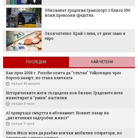
Обновяват градския транспорт с близо 350
нови превозни средства
Окончателно: Край с лева, от днес само в
евро
ПОСЛЕДНИ
НАЙ-ЧЕТЕНИ
Как през 2008 г. Porsche опита да "глътне" Volkswagen чрез
борсов хазарт, но стана плячката
преди 40 минути
Историческите жеги създадоха нов бизнес: Градовете вече
инвестират в "умни" настилки
преди 3 часа
AI превръща смъртта в абонамент: Новият пазар на
„дигиталния задгробен живот“
преди 5 часа
Илон Мъск иска да разбие всички мобилни оператори, но
планът му е много рисков