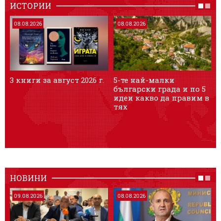
ИСТОРИИ
08.08.2026
08.08.2026
3 книги за август 2026 г.
5-те най-малки
Т
български градa и по 5
и
идеи какво да правим в
я
тях
НОВИНИ
09.08.2026
08.08.2026