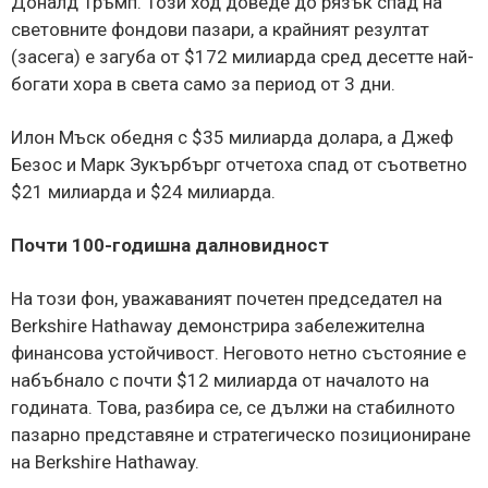
Доналд Тръмп. Този ход доведе до рязък спад на
световните фондови пазари, а крайният резултат
(засега) е загуба от $172 милиарда сред десетте най-
богати хора в света само за период от 3 дни.
Илон Мъск обедня с $35 милиарда долара, а Джеф
Безос и Марк Зукърбърг отчетоха спад от съответно
$21 милиарда и $24 милиарда.
Почти 100-годишна далновидност
На този фон, уважаваният почетен председател на
Berkshire Hathaway демонстрира забележителна
финансова устойчивост. Неговото нетно състояние е
набъбнало с почти $12 милиарда от началото на
годината. Това, разбира се, се дължи на стабилното
пазарно представяне и стратегическо позициониране
на Berkshire Hathaway.