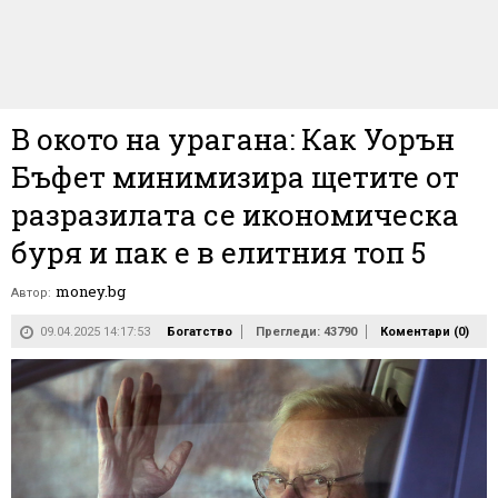
В окото на урагана: Как Уорън
Бъфет минимизира щетите от
разразилата се икономическа
буря и пак е в елитния топ 5
money.bg
Автор:
09.04.2025 14:17:53
Богатство
Прегледи: 43790
Коментари (
0
)