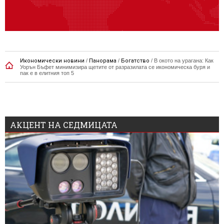
Икономически новини
/
Панорама
/
Богатство
/
В окото на урагана: Как
Уорън Бъфет минимизира щетите от разразилата се икономическа буря и
пак е в елитния топ 5
АКЦЕНТ НА СЕДМИЦАТА