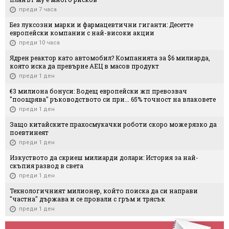
преди 7 часа
Без луксозни марки и фармацевтични гиганти: Десетте
европейски компании с най-високи акции
преди 10 часа
Ядрен реактор като автомобил? Компанията за $6 милиарда,
която иска да превърне АЕЦ в масов продукт
преди 1 ден
€3 милиона бонуси: Водещ европейски жп превозвач
"поощрява" ръководството си при... 65% точност на влаковете
преди 1 ден
Защо китайските прахосмукачки роботи скоро може рязко да
поевтинеят
преди 1 ден
Изкуството да скриеш милиарди долари: История за най-
скъпия развод в света
преди 1 ден
Технологичният милионер, който поиска да си направи
"частна" държава и се провали с гръм и трясък
преди 1 ден