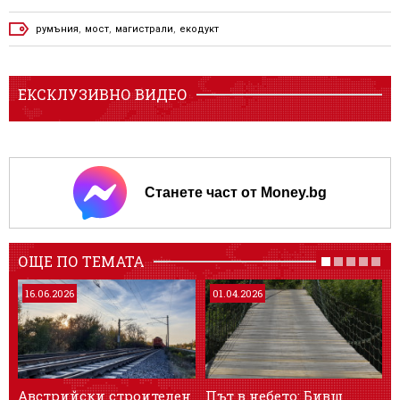
румъния
,
мост
,
магистрали
,
екодукт
ЕКСКЛУЗИВНО ВИДЕО
Станете част от Money.bg
ОЩЕ ПО ТЕМАТА
16.06.2026
01.04.2026
Австрийски строителен
Път в небето: Бивш