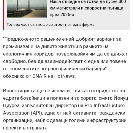
Наша съседка се готви да пусне 300
км магистрали и скоростни пътища
през 2025-а
Голяма част от тях ще се строят от една фирма
"Предложеното решение е най-добрият вариант за
преминаване на дивите животни в рамките на
екологичния коридор, позволявайки им да се движат
свободно, без да взаимодействат с една или повече
от споменатите по-рано физически бариери",
обясниха от CNAIR на HotNews.
Инвестицията ще се изплати, тъй като коридорът за
едрите бозайници е полезен и за хората, смята Йонуц
Циуреа, изпълнителен директор на Pro Infrastructure
Association (API), една от най-активните граждански
организации, наблюдаващи големи инфраструктурни
проекти в страната.