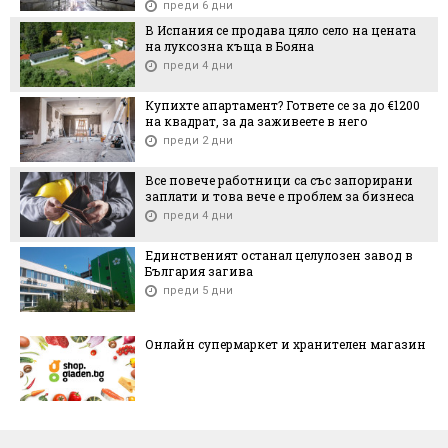
преди 6 дни
В Испания се продава цяло село на цената
на луксозна къща в Бояна
преди 4 дни
Купихте апартамент? Гответе се за до €1200
на квадрат, за да заживеете в него
преди 2 дни
Все повече работници са със запорирани
заплати и това вече е проблем за бизнеса
преди 4 дни
Единственият останал целулозен завод в
България загива
преди 5 дни
Онлайн супермаркет и хранителен магазин