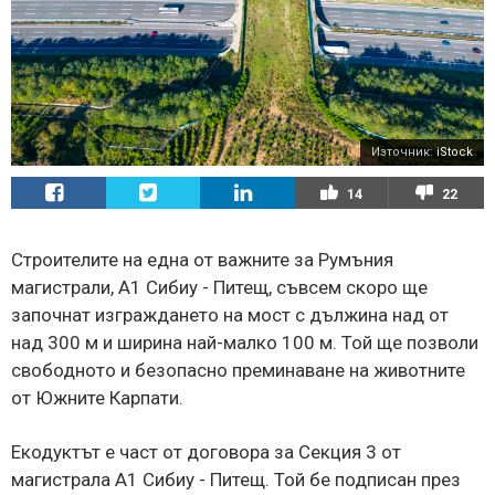
Източник:
iStock
14
22
Строителите на една от важните за Румъния
магистрали, А1 Сибиу - Питещ, съвсем скоро ще
започнат изграждането на мост с дължина над от
над 300 м и ширина най-малко 100 м. Той ще позволи
свободното и безопасно преминаване на животните
от Южните Карпати.
Екодуктът е част от договора за Секция 3 от
магистрала A1 Сибиу - Питещ. Той бе подписан през