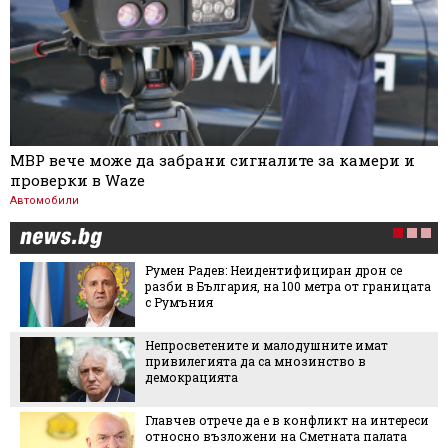
МВР вече може да забрани сигналите за камери и
проверки в Waze
Автомобили
Румен Радев: Неидентифициран дрон се
разби в България, на 100 метра от границата
с Румъния
Непросветените и малодушните имат
привилегията да са мнозинство в
демокрацията
Главчев отрече да е в конфликт на интереси
относно възложени на Сметната палата