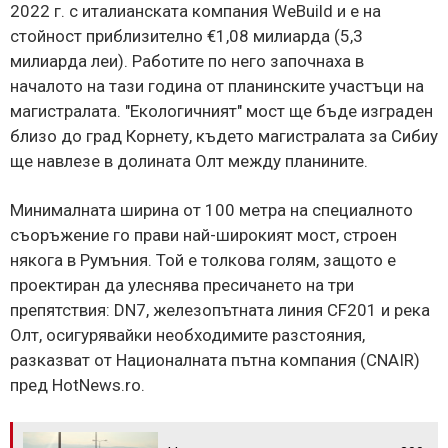
2022 г. с италианската компания WeBuild и е на
стойност приблизително €1,08 милиарда (5,3
милиарда леи). Работите по него започнаха в
началото на тази година от планинските участъци на
магистралата. "Екологичният" мост ще бъде изграден
близо до град Корнету, където магистралата за Сибиу
ще навлезе в долината Олт между планините.
Минималната ширина от 100 метра на специалното
съоръжение го прави най-широкият мост, строен
някога в Румъния. Той е толкова голям, защото е
проектиран да улеснява пресичането на три
препятствия: DN7, железопътната линия CF201 и река
Олт, осигурявайки необходимите разстояния,
разказват от Националната пътна компания (CNAIR)
пред HotNews.ro.