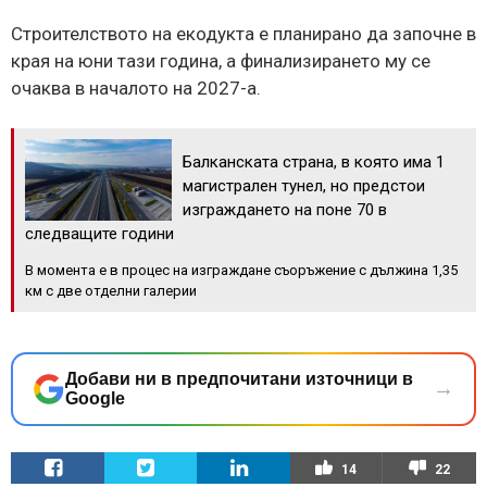
Строителството на екодукта е планирано да започне в
края на юни тази година, а финализирането му се
очаква в началото на 2027-а.
Балканската страна, в която има 1
магистрален тунел, но предстои
изграждането на поне 70 в
следващите години
В момента е в процес на изграждане съоръжение с дължина 1,35
км с две отделни галерии
Добави ни в предпочитани източници в
→
Google
14
22