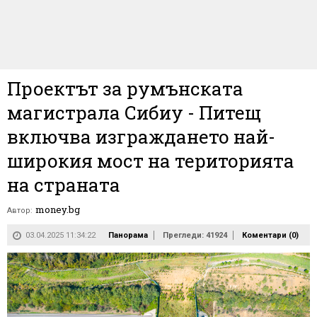
Проектът за румънската
магистрала Сибиу - Питещ
включва изграждането най-
широкия мост на територията
на страната
money.bg
Автор:
03.04.2025 11:34:22
Панорама
Прегледи: 41924
Коментари (
0
)