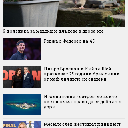
6 признака за мишки и плъхове в двора ни
Роджър Федерер на 45
Пиърс Броснан и Кийли Шей
празнуват 25 години брак с едни
от най-личните си снимки
Италианският остров, до който
никой няма право да се доближи
дори
Месеци след жестокия инцидент: