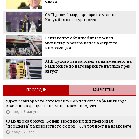
одити
САЩ дават 1 млрд. долара помощ на
Колумбия за сигурността
Пентагонът обвини бивш военен
министър в разкриване на секретна
информация
АПИ пусна нова заповед за движението на
камионите по натоварените пътища през
август
ПОСЛЕДНИ
НАЙ-ЧЕТЕНИ
Ядрен реактор като автомобил? Компанията за $6 милиарда,
която иска да превърне АЕЦ в масов продукт
преди 8 минути
€3 милиона бонуси: Водещ европейски жп превозвач
"поощрява" ръководството си при... 65% точност на влаковете
преди 2 часа