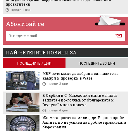
проектите си
преди 1 ден
Абонирай се
НАЙ-ЧЕТЕНИТЕ НОВИНИ ЗА
ПОСЛЕДНИТЕ 7 ДНИ
ПОСЛЕДНИТЕ 30 ДНИ
МВР вече може да забрани сигналите за
камери и проверки в Waze
преди 3 дни
В Сърбия и С. Македония минималната
заплата е по-голяма от българската и
"купува" много повече
преди 4 дни
Жп мегапроект за милиарди: Европа проби
Алпите, но не успява да пробие германската
бюрокрация