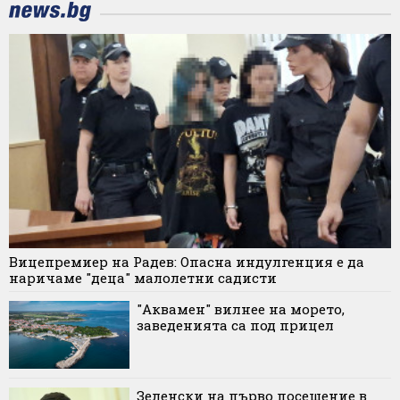
Вицепремиер на Радев: Опасна индулгенция е да
наричаме "деца" малолетни садисти
"Аквамен" вилнее на морето,
заведенията са под прицел
Зеленски на първо посещение в