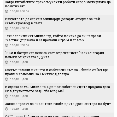
Защо китайските прахосмукачки роботи скоро може рязко да
поевтинеят
преди 4 часа
Изкуството да скриеш милиарди долари: История за най-
скъпия развод в света
преди 7 часа
Технологичният милионер, който поиска да си направи
"частна" държава и се провали с гръм и трясък
преди 9 часа
"ВЕИ и батериите вече са част от решението": Как България
печели от кризата с Дунав
преди 1 ден
Светът намали пиенето и собственикът на Johnnie Walker ще
прави икономии за 1 милиард долара
преди 1 ден
В сделка за €50 милиона: Един от собствениците продава дела
си в дружеството зад Sofia Ring Mall
преди 1 ден
Законопроект за гигантски глоби вдига дрон сектора на бунт
преди 1 ден
САЩ дават $1,2 милиарда на компания, за да... изостави