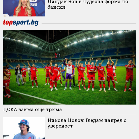
Линдзи Вон в чудесна форма по
бански
ЦСКА взима още трима
Никола Цолов: Гледам напред с
увереност