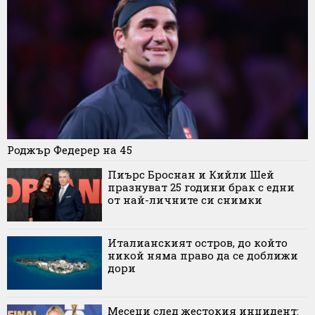
Роджър Федерер на 45
Пиърс Броснан и Кийли Шей
празнуват 25 години брак с едни
от най-личните си снимки
Италианският остров, до който
никой няма право да се доближи
дори
Месеци след жестокия инцидент: