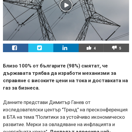
4
5
Близо 100% от българите (98%) смятат, че
държавата трябва да изработи механизми за
справяне с високите цени на тока и доставката на
газ за бизнеса.
Данните представи Димитър Ганев от
изследователски център "Тренд" на пресконференция
в БТА на тема "Политики за устойчиво икономическо
развитие. Мерки за овладяване на инфлацията и
енергийната криза".
Докладът адресира най-