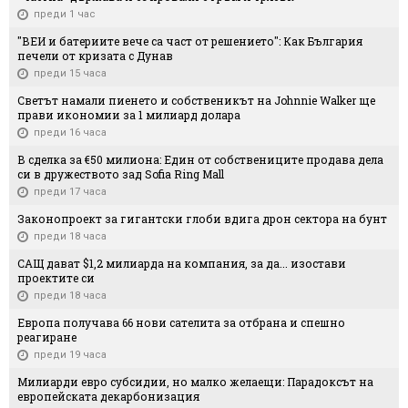
преди 1 час
"ВЕИ и батериите вече са част от решението": Как България
печели от кризата с Дунав
преди 15 часа
Светът намали пиенето и собственикът на Johnnie Walker ще
прави икономии за 1 милиард долара
преди 16 часа
В сделка за €50 милиона: Един от собствениците продава дела
си в дружеството зад Sofia Ring Mall
преди 17 часа
Законопроект за гигантски глоби вдига дрон сектора на бунт
преди 18 часа
САЩ дават $1,2 милиарда на компания, за да... изостави
проектите си
преди 18 часа
Европа получава 66 нови сателита за отбрана и спешно
реагиране
преди 19 часа
Милиарди евро субсидии, но малко желаещи: Парадоксът на
европейската декарбонизация