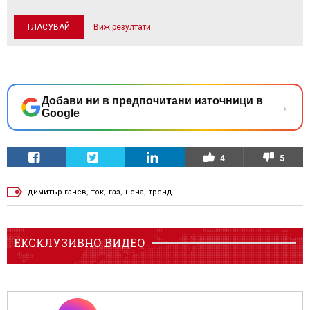
Виж резултати
Добави ни в предпочитани източници в
→
Google
4
5
димитър ганев
,
ток
,
газ
,
цена
,
тренд
ЕКСКЛУЗИВНО ВИДЕО