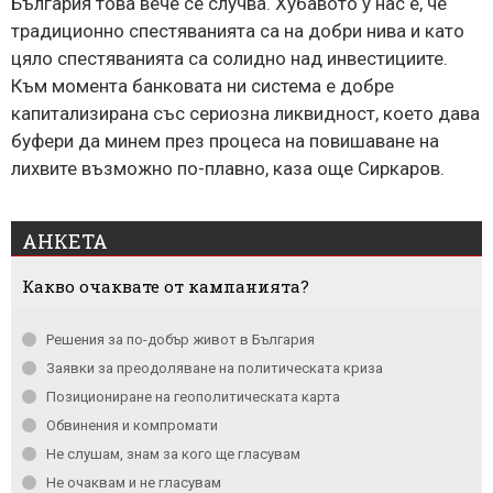
България това вече се случва. Хубавото у нас е, че
традиционно спестяванията са на добри нива и като
цяло спестяванията са солидно над инвестициите.
Към момента банковата ни система е добре
капитализирана със сериозна ликвидност, което дава
буфери да минем през процеса на повишаване на
лихвите възможно по-плавно, каза още Сиркаров.
АНКЕТА
Какво очаквате от кампанията?
Решения за по-добър живот в България
Заявки за преодоляване на политическата криза
Позициониране на геополитическата карта
Обвинения и компромати
Не слушам, знам за кого ще гласувам
Не очаквам и не гласувам