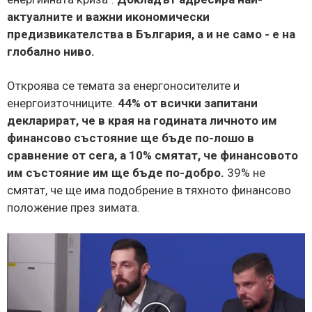
актуалните и важни икономически
предизвикателства в България, а и не само - е на
глобално ниво.
Откроява се темата за енергоносителите и
енергоизточниците.
44% от всички запитани
декларират, че в края на годината личното им
финансово състояние ще бъде по-лошо в
сравнение от сега, а 10% смятат, че финансовото
им състояние им ще бъде по-добро.
39% не
смятат, че ще има подобрение в тяхното финансово
положение през зимата.