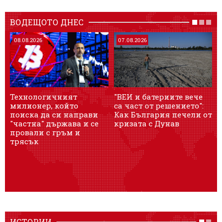
ВОДЕЩОТО ДНЕС
08.08.2026
07.08.2026
Технологичният
"ВЕИ и батериите вече
З
милионер, който
са част от решението":
г
поиска да си направи
Как България печели от
д
"частна" държава и се
кризата с Дунав
провали с гръм и
трясък
ИСТОРИИ