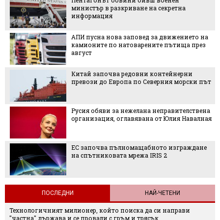
Пентагонът обвини бивш военен
министър в разкриване на секретна
информация
АПИ пусна нова заповед за движението на
камионите по натоварените пътища през
август
Китай започва редовни контейнерни
превози до Европа по Северния морски път
Русия обяви за нежелана неправителствена
организация, оглавявана от Юлия Навалная
ЕС започва пълномащабното изграждане
на спътниковата мрежа IRIS 2
ПОСЛЕДНИ
НАЙ-ЧЕТЕНИ
Технологичният милионер, който поиска да си направи
"частна" държава и се провали с гръм и трясък