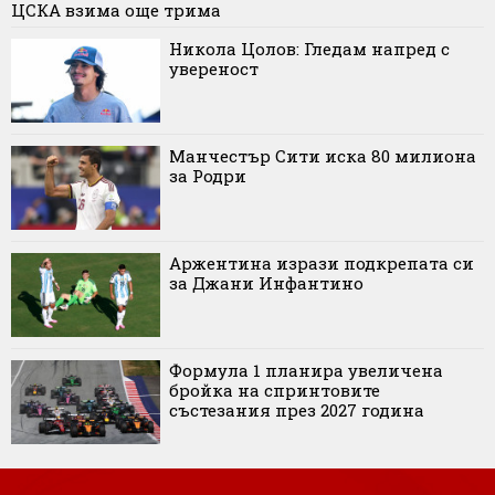
ЦСКА взима още трима
Никола Цолов: Гледам напред с
увереност
Манчестър Сити иска 80 милиона
за Родри
Аржентина изрази подкрепата си
за Джани Инфантино
Формула 1 планира увеличена
бройка на спринтовите
състезания през 2027 година