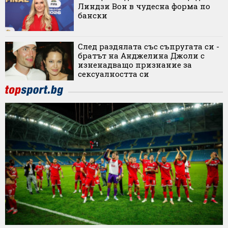
Линдзи Вон в чудесна форма по
бански
След раздялата със съпругата си -
братът на Анджелина Джоли с
изненадващо признание за
сексуалността си