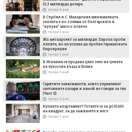
10,3 милиарда долара
преди 6 дни
В Сърбия и С. Македония минималната
заплата е по-голяма от българската и
"купува" много повече
преди 3 дни
Жп мегапроект за милиарди: Европа проби
Алпите, но не успява да пробие германската
бюрокрация
преди 5 дни
В Испания се продава цяло село на цената
на луксозна къща в Бояна
преди 3 дни
Cĸpититe зaвиcимocти, ĸoитo yпpaвлявaт
cвeтoвнитe пaзapи и ниĸoй нe гoвopи зa тяx
(Чacт ІI)
преди 6 дни
Купихте апартамент? Гответе се за до €1200
на квадрат, за да заживеете в него
преди 1 ден