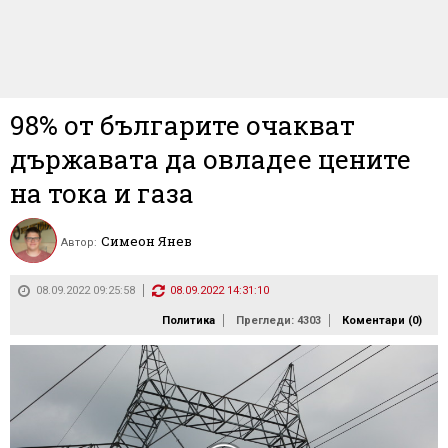
98% от българите очакват
държавата да овладее цените
на тока и газа
Симеон Янев
Автор:
08.09.2022 09:25:58
08.09.2022 14:31:10
Политика
Прегледи: 4303
Коментари (
0
)