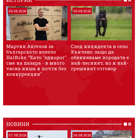
06.08.2026
06.08.2026
Мартин Ангелов за
След инцидента в село
4
българското колело
Кънчево: защо да
л
Halfbike: “Като "еднорог"
обвиняваме породата е
сме на пазара - в много
най-лесният, но и най-
тясна ниша и почти без
грешният отговор
конкуренция"
НОВИНИ
07.08.2026
06.08.2026