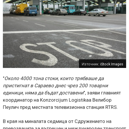
Източник:
iStock Images
"
Около 4000 тона стоки, които трябваше да
пристигнат в Сараево днес чрез 200 товарни
единици, няма да бъдат доставени
", заяви главният
координатор на Konzorcijum Logistikaа Велибор
Пеулич пред местната телевизионна станция RTRS.
В края на миналата седмица от Сдружението на
превозвачите за вътрешен и международен транспорт