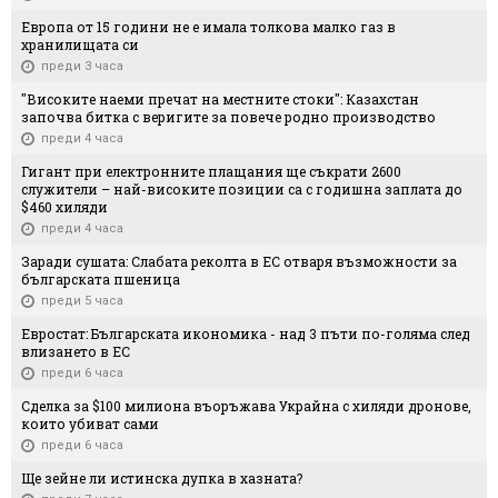
Европа от 15 години не е имала толкова малко газ в
хранилищата си
преди 3 часа
"Високите наеми пречат на местните стоки": Казахстан
започва битка с веригите за повече родно производство
преди 4 часа
Гигант при електронните плащания ще съкрати 2600
служители – най-високите позиции са с годишна заплата до
$460 хиляди
преди 4 часа
Заради сушата: Слабата реколта в ЕС отваря възможности за
българската пшеница
преди 5 часа
Евростат: Българската икономика - над 3 пъти по-голяма след
влизането в ЕС
преди 6 часа
Сделка за $100 милиона въоръжава Украйна с хиляди дронове,
които убиват сами
преди 6 часа
Ще зейне ли истинска дупка в хазната?