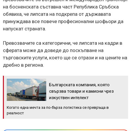
на босненската съставна част Република Сръбска
обявиха, че липсата на подкрепа от държавата
принуждава все повече професионални шофьори да
напускат страната.
Превозвачите са категорични, че липсата на кадри в
сферата може да доведе до поскъпване на
търговските услуги, което ще се отрази и на цените на
дребно в региона.
Българската компания, която
свързва товари и камиони чрез
изкуствен интелект
Когато една мечта за по-бърза логистика се превръща в
реалност