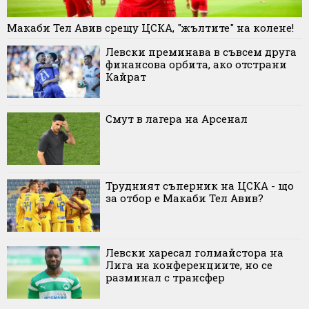
Макаби Тел Авив срещу ЦСКА, "жълтите" на колене!
Левски преминава в съвсем друга
финансова орбита, ако отстрани
Кайрат
Смут в лагера на Арсенал
Трудният съперник на ЦСКА - що
за отбор е Макаби Тел Авив?
Левски харесал голмайстора на
Лига на конференциите, но се
разминал с трансфер