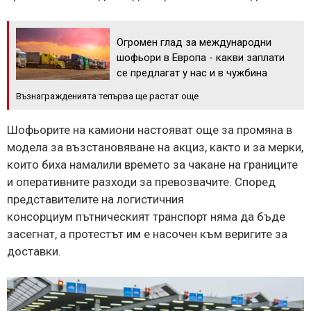
Огромен глад за международни
шофьори в Европа - какви заплати
се предлагат у нас и в чужбина
Възнагражденията тепърва ще растат още
Шофьорите на камиони настояват още за промяна в
модела за възстановяване на акциз, както и за мерки,
които биха намалили времето за чакане на границите
и оперативните разходи за превозвачите. Според
представителите на логистичния
консорциум пътническият транспорт няма да бъде
засегнат, а протестът им е насочен към веригите за
доставки.