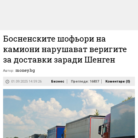
Босненските шофьори на
камиони нарушават веригите
за доставки заради Шенген
money.bg
Автор:
01.09.2025 14:59:26
Бизнес
Прегледи: 16837
Коментари (
0
)