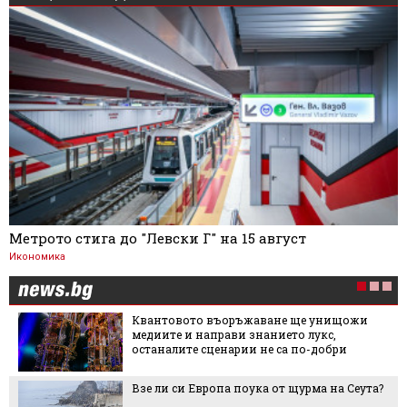
Метрото стига до "Левски Г" на 15 август
Икономика
Квантовото въоръжаване ще унищожи
медиите и направи знанието лукс,
останалите сценарии не са по-добри
Взе ли си Европа поука от щурма на Сеута?