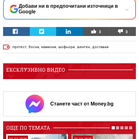
Добави ни в предпочитани източници в
→
Google
3
3
протест
,
босна
,
камиони
,
шофьори
,
шенген
,
доставки
ЕКСКЛУЗИВНО ВИДЕО
Станете част от Money.bg
ОЩЕ ПО ТЕМАТА
30.03.2026
23.03.2026