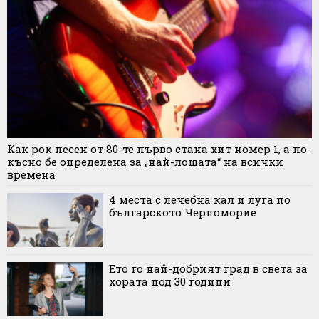
Как рок песен от 80-те първо стана хит номер 1, а по-
късно бе определена за „най-лошата“ на всички
времена
4 места с лечебна кал и луга по
българското Черноморие
Ето го най-добрият град в света за
хората под 30 години