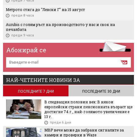
преди 7 часа
Метрото стига до "Левски Г" на 15 август
преди 8 часа
Aurubis с голям ръст на производството у нас и скок на
печалбата
преди 9 часа
Абонирай се
НАЙ-ЧЕТЕНИТЕ НОВИНИ ЗА
ПОСЛЕДНИТЕ 7 ДНИ
ПОСЛЕДНИТЕ 30 ДНИ
В следващия половин век: В някои
европейски страни пенсионната възраст ще
достигне 74 г., най-голямото увеличение е
13 г.
преди 6 дни
МВР вече може да забрани сигналите за
камери и проверки в Waze