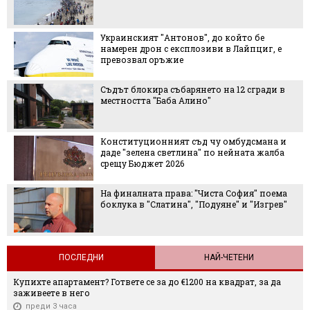
Украинският "Антонов", до който бе
намерен дрон с експлозиви в Лайпциг, е
превозвал оръжие
Съдът блокира събарянето на 12 сгради в
местността "Баба Алино"
Конституционният съд чу омбудсмана и
даде "зелена светлина" по нейната жалба
срещу Бюджет 2026
На финалната права: "Чиста София" поема
боклука в "Слатина", "Подуяне" и "Изгрев"
ПОСЛЕДНИ
НАЙ-ЧЕТЕНИ
Купихте апартамент? Гответе се за до €1200 на квадрат, за да
заживеете в него
преди 3 часа