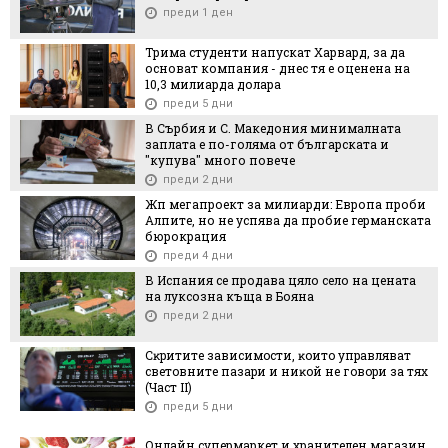
преди 1 ден
Трима студенти напускат Харвард, за да
основат компания - днес тя е оценена на
10,3 милиарда долара
преди 5 дни
В Сърбия и С. Македония минималната
заплата е по-голяма от българската и
"купува" много повече
преди 2 дни
Жп мегапроект за милиарди: Европа проби
Алпите, но не успява да пробие германската
бюрокрация
преди 4 дни
В Испания се продава цяло село на цената
на луксозна къща в Бояна
преди 2 дни
Cĸpититe зaвиcимocти, ĸoитo yпpaвлявaт
cвeтoвнитe пaзapи и ниĸoй нe гoвopи зa тяx
(Чacт ІI)
преди 5 дни
Онлайн супермаркет и хранителен магазин