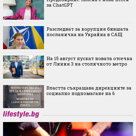
за ChatGPT
Разследват за корупция бившата
посланичка на Украйна в САЩ
На 15 август пускат новата отсечка
от Линия 3 на столичното метро
Властта съкращава дирекциите за
социално подпомагане на 6