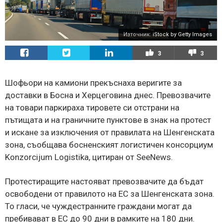
Източник:
iStock by Getty Images
3
3
Шофьори на камиони прекъснаха веригите за
доставки в Босна и Херцеговина днес. Превозвачите
на товари паркираха тировете си отстрани на
пътищата и на граничните пунктове в знак на протест
и искане за изключения от правилата на Шенгенската
зона, съобщава босненският логистичен консорциум
Konzorcijum Logistika, цитиран от SeeNews.
Протестиращите настояват превозвачите да бъдат
освободени от правилото на ЕС за Шенгенската зона.
То гласи, че чуждестранните граждани могат да
пребивават в ЕС до 90 дни в рамките на 180 дни.