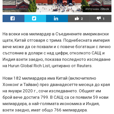
Източник:
iStock
2
1
На всеки нов милиардер в Съединените американски
щати, Китай отговаря с трима. Поднебесната империя
вече може да се похвали и с повече богаташи с лично
състояние в долари с над цифри, отколкото САЩ и
Индия взети заедно, показва последното изследване
на Hurun Global Rich List, цитирано от Reuters.
Нови 182 милиардера има Китай (включително
Хонконг и Тайван) през дванадесетте месеца до края
на януари 2020 г., сочи изследването. Общият им
брой вече достига 799. В САЩ са се появили 59 нови
милиардера, а най-голямата икономика и Индия,
взети заедно, имат общо 766 милиардера.