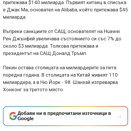
притежава $140 милиарда. Първият китаец в списъка
е Джак Ма, основател на Alibaba, който притежава $45
милиарда.
Въпреки санкциите от САЩ, основателят на Huawei
Рен Джънфей увеличава състоянието си със 7% до
около $3 милиарда. Толкова притежава и
президентът на САЩ Доналд Тръмп.
Пекин остава столицата на милиардерите за пета
поредна година. В столицата на Китай живеят 110
милиардера, а в Ню Йорк - 98. Шанхай изпреварва
Хонконг за третото място.
Добави ни в предпочитани източници в
→
Google