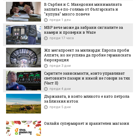
В Сърбия и С. Македония минималната
заплата е по-голяма от българската и
"купува" много повече
преди 1 ден
МВР вече може да забрани сигналите за
камери и проверки в Waze
преди 17 часа
Жп мегапроект за милиарди: Европа проби
Алпите, но не успява да пробие германската
бюрокрация
преди 3 дни
Cĸpититe зaвиcимocти, ĸoитo yпpaвлявaт
cвeтoвнитe пaзapи и ниĸoй нe гoвopи зa тяx
(Чacт ІI)
преди 4 дни
Държавата, в която млякото е като петрола
за Близкия изток
преди 5 дни
Онлайн супермаркет и хранителен магазин