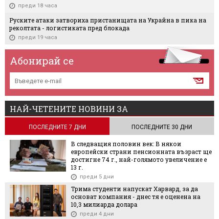
преди 18 часа
Руските атаки затвориха пристанищата на Украйна в пика на
реколтата - логистиката пред блокада
преди 19 часа
Абонирай се
НАЙ-ЧЕТЕНИТЕ НОВИНИ ЗА
ПОСЛЕДНИТЕ 7 ДНИ
ПОСЛЕДНИТЕ 30 ДНИ
В следващия половин век: В някои
европейски страни пенсионната възраст ще
достигне 74 г., най-голямото увеличение е
13 г.
преди 5 дни
Трима студенти напускат Харвард, за да
основат компания - днес тя е оценена на
10,3 милиарда долара
преди 4 дни