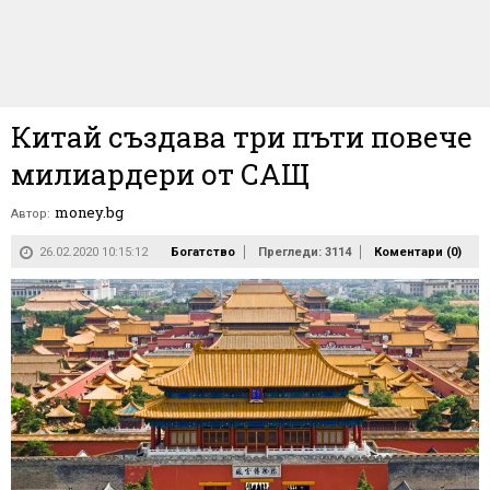
Китай създава три пъти повече
милиардери от САЩ
money.bg
Автор:
26.02.2020 10:15:12
Богатство
Прегледи: 3114
Коментари (
0
)