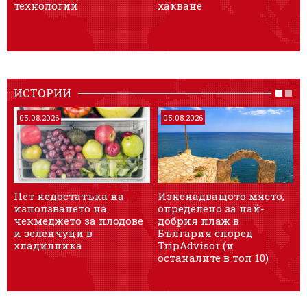
технологии
хакване
ИСТОРИИ
05.08.2026
05.08.2026
Пет недостатъка на
Изненадващото място,
използването на
определено за най-
чекмеджето за плодове
добрия плаж в
и зеленчуци в
България според
хладилника
TripAdvisor (и
останалите в топ 10)