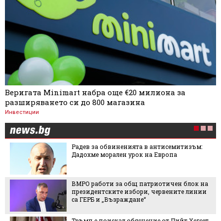
Веригата Minimart набра още €20 милиона за
разширяването си до 800 магазина
Инвестиции
Радев за обвиненията в антисемитизъм:
Дадохме морален урок на Европа
ВМРО работи за общ патриотичен блок на
президентските избори, червените линии
са ГЕРБ и „Възраждане“
Тръмп е поискал обяснение от Пийт Хегсет