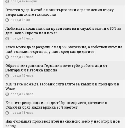
преди 47 минути
Ответен удар: Китай с нови търговски ограничения върху
американските технологии
преди 1 час
Любимата компания на правителства и служби скочи с 30% за
ден. Защо Европа не я иска?
преди 15 часа
Tesco може да се раздели с над 560 магазина, а собственикът на
най-големия търговец у нас е сред кандидатите
преди 16 часа
Обрат в миграцията: Германия вече губи работници от
България и Източна Европа
преди 16 часа
МВР вече може да забрани сигналите за камери и проверки в
Waze
преди 17 часа
Късните резервации владеят Черноморието, хотелите в
Слънчев бряг надхвърлиха 90% заетост
преди 18 часа
Най-големият производител на свинско месо у нас откри нов
завод