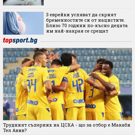
3 еврейки успяват да скрият
бременностите си от нацистите.
Близо 70 години по-късно децата
им най-накрая се срещат
Трудният съперник на ЦСКА - що за отбор е Макаби
Тел Авив?