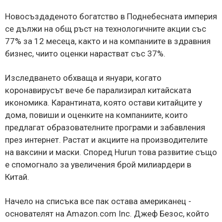
Новосъздаденото богатство в Поднебесната империя
се дължи на общ ръст на технологичните акции със
77% за 12 месеца, както и на компаниите в здравния
бизнес, чиито оценки нарастват със 37%.
Изследването обхваща и януари, когато
коронавирусът вече бе парализирал китайската
икономика. Карантината, която остави китайците у
дома, повиши и оценките на компаниите, които
предлагат образователните програми и забавления
през интернет. Растат и акциите на производителите
на ваксини и маски. Според Hurun това развитие също
е спомогнало за увеличения брой милиардери в
Китай.
Начело на списъка все пак остава американец -
основателят на Amazon.com Inc. Джеф Безос, който