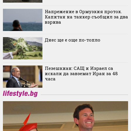
Напрежение в Ормузкия проток.
Капитан на танкер съобщил за два
взрива
Днес ще е още по-топло
Пезешкиан: САЩ и Израел са
искали да завземат Иран за 48
часа