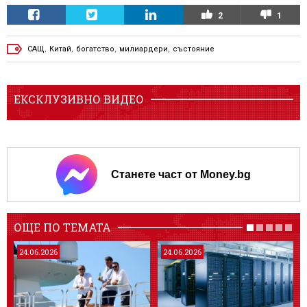
2
1
САЩ
,
Китай
,
богатство
,
милиардери
,
състояние
ЕКСКЛУЗИВНО ВИДЕО
Станете част от Money.bg
ОЩЕ ПО ТЕМАТА
24.06.2026
24.06.2026