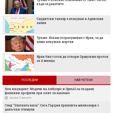
къде са ракетите
Саудитски танкер е атакуван в Аденския
залив
Тръмп: Искам споразумение с Иран, за да
няма ненужни жертви
Иран бил готов да отвори Ормузкия проток
за 4 месеца
ПОСЛЕДНИ
НАЙ-ЧЕТЕНИ
Нов инцидент: Модели на Anthropic и OpenAI са създали
фалшиви профили при опит за хакване
преди 2 минути
След "Златната виза": Сега Гърция привлича милионери с
данъчни стимули