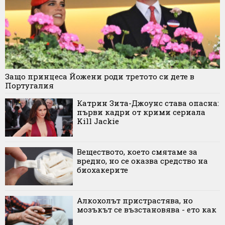
Защо принцеса Йожени роди третото си дете в
Португалия
Катрин Зита-Джоунс става опасна:
първи кадри от крими сериала
Kill Jackie
Веществото, което смятаме за
вредно, но се оказва средство на
биохакерите
Алкохолът пристрастява, но
мозъкът се възстановява - ето как