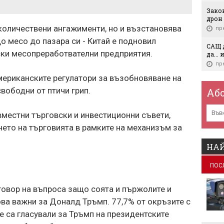
Зако
дрон 
количествени ангажименти, но и възстановява
пр
 месо до пазара си - Китай е подновил
САЩ д
ски месопреработвателни предприятия.
да...
пр
мериканските регулатори за възобновяване на
Европ
отбр
свободни от птичи грип.
Аб
пр
местни търговски и инвестиционни съвети,
Мили
жела
ето на търговията в рамките на механизъм за
дека
пр
НАЙ
Бълг
с
ПОС
икон
безр
пр
говор на въпроса защо соята и пържолите и
ова важни за Доналд Тръмп. 77,7% от окръзите с
Въпр
пови
 са гласували за Тръмп на президентските
пр