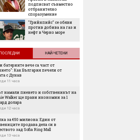
Екстре
подписват съвместно
как жи
отбранително
адапти
споразумение
градска
"Грийнпийс" се обяви
живот
против добива на газ и
нефт в Черно море
ПОСЛЕДНИ
НАЙ-ЧЕТЕНИ
и батериите вече са част от
ието": Как България печели от
та с Дунав
еди 11 часа
ът намали пиенето и собственикът на
ie Walker ще прави икономии за 1
ард долара
еди 12 часа
лка за €50 милиона: Един от
вениците продава дела си в
ството зад Sofia Ring Mall
еди 13 часа