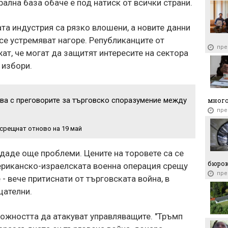
рална база обаче е под натиск от всички страни.
След 
голе
ата индустрия са рязко влошени, а новите данни
оферт
 се устремяват нагоре. Републиканците от
пр
пре
ат, че могат да защитят интересите на сектора
 избори.
чва с преговорите за търговско споразумение между
много
пре
 срещнат отново на 19 май
даде още проблеми. Цените на торовете са се
бюро
ериканско-израелската военна операция срещу
пре
- вече притиснати от търговската война, в
цателни.
ожността да атакуват управляващите. "Тръмп