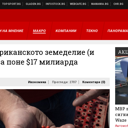
И НА МНЕНИЕ
МАКРО
КОМПАНИИ
ТЕКНО
ПАНОРАМ
риканското земеделие (и
АКЦ
за поне $17 милиарда
Икономика
Прегледи: 2707
Коментари (
0
)
МВР в
сигна
Waze
Автомо