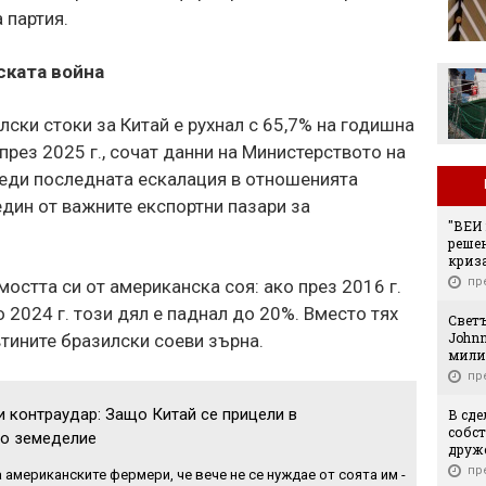
Левски отряза
 партия.
Олимпиакос за Акрам
Бурас
ската война
ски стоки за Китай е рухнал с 65,7% на годишна
 през 2025 г., сочат данни на Министерството на
еди последната ескалация в отношенията
дин от важните експортни пазари за
"ВЕИ 
решен
криза
пр
остта си от американска соя: ако през 2016 г.
 2024 г. този дял е паднал до 20%. Вместо тях
Свет
Johnn
втините бразилски соеви зърна.
мили
пр
 контраудар: Защо Китай се прицели в
В сде
собст
о земеделие
друже
пр
 американските фермери, че вече не се нуждае от соята им -