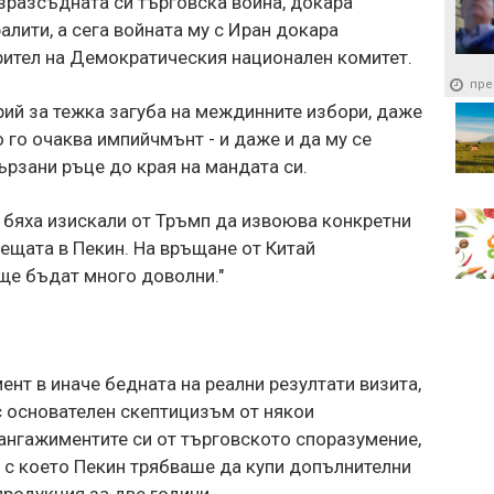
зразсъдната си търговска война, докара
лити, а сега войната му с Иран докара
рител на Демократическия национален комитет.
пре
ий за тежка загуба на междинните избори, даже
 го очаква импийчмънт - и даже и да му се
ързани ръце до края на мандата си.
 бяха изискали от Тръмп да извоюва конкретни
рещата в Пекин. На връщане от Китай
ще бъдат много доволни."
ент в иначе бедната на реални резултати визита,
с основателен скептицизъм от някои
ангажиментите си от търговското споразумение,
, с което Пекин трябваше да купи допълнителни
родукция за две години.