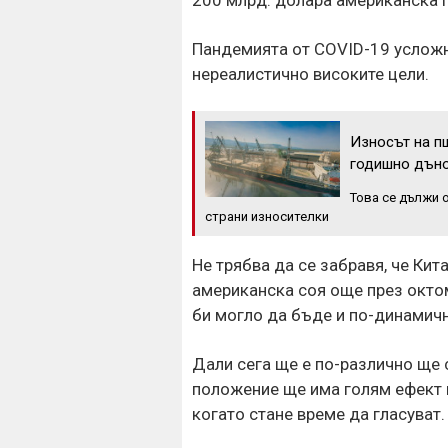
Пандемията от COVID-19 усложн
нереалистично високите цели.
Износът на п
годишно дън
Това се дължи 
страни износителки
Не трябва да се забравя, че Кит
американска соя още през окто
би могло да бъде и по-динамичн
Дали сега ще е по-различно ще 
положение ще има голям ефект 
когато стане време да гласуват.