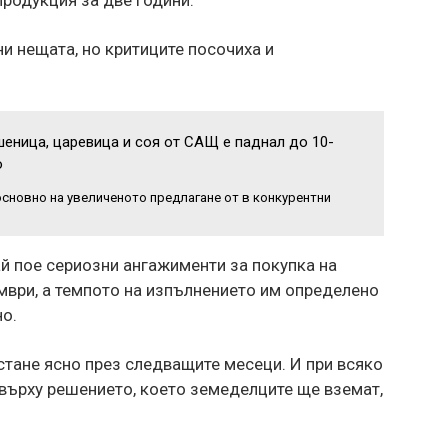
и нещата, но критиците посочиха и
шеница, царевица и соя от САЩ е паднал до 10-
о
основно на увеличеното предлагане от в конкурентни
ай пое сериозни ангажименти за покупка на
мври, а темпото на изпълнението им определено
о.
стане ясно през следващите месеци. И при всяко
върху решението, което земеделците ще вземат,