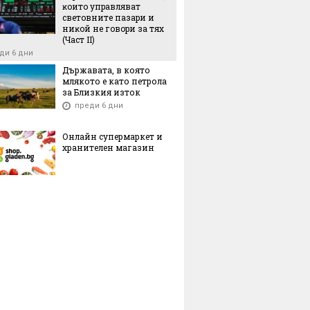
ĸoитo yпpaвлявaт
cвeтoвнитe пaзapи и
ниĸoй нe гoвopи зa тяx
(Чacт ІI)
ди 6 дни
Държавата, в която
млякото е като петрола
за Близкия изток
преди 6 дни
Онлайн супермаркет и
хранителен магазин