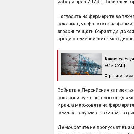
избори през 2024 г. Тази електо
Нагласите на фермерите за тяхн
показват, че фалитите на ферми
аграрните щати бързат да докаж
преди ноемврийските междинни
Какво се слу
ЕС и САЩ
Страните ще се
Войната в Персийския залив съз
покачили чувствително след ам
Иран, а маржовете на фермерите 
немалко случаи се оказват отри
Демократите не пропускат възм