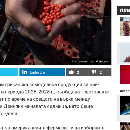
Никола Цолов: Гледам
напред с увереност
Манчестър Сити иска 80
милиона за Родри
Източник:
GettyImages
Аржентина изрази
подкрепата си за Джани
Инфантино
LinkedIn
2
2
 американска земеделска продукция за най-
Формула 1 планира
увеличена бройка на
Навал
в периода 2026-2028 г., съобщават световните
спринтовите
ет по време на срещата на върха между
състезания през 2027
година
и Дзинпин миналата седмица, като беше
Леонардо Бонучи ще
 неделя.
бъде част от екипа на
италианския
национален отбор
т за американските фермери - и за изборните