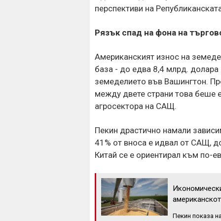
перспективи на Републиканската
Рязък спад на фона на търгов
Американският износ на земедел
база - до едва 8,4 млрд. долара
земеделието във Вашингтон. Пр
между двете страни това беше е
агросектора на САЩ.
Пекин драстично намали зависим
41% от вноса е идвал от САЩ, до
Китай се е ориентирал към по-е
Икономически
американскот
Пекин показа на