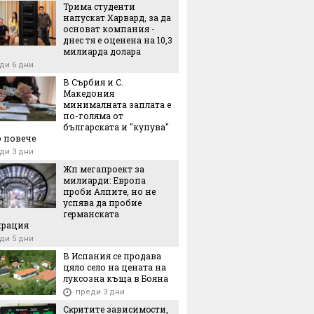
Трима студенти
напускат Харвард, за да
2-месечно наддаване: Една от най-
основат компания -
мите нискотарифни компании прие
днес тя е оценена на 10,3
а за €6,6 милиарда
милиарда долара
еди 18 часа
ди 6 дни
В Сърбия и С.
Македония
минималната заплата е
по-голяма от
българската и "купува"
 повече
ди 3 дни
Жп мегапроект за
милиарди: Европа
проби Алпите, но не
успява да пробие
германската
крация
ди 5 дни
В Испания се продава
цяло село на цената на
луксозна къща в Бояна
преди 3 дни
Cĸpититe зaвиcимocти,