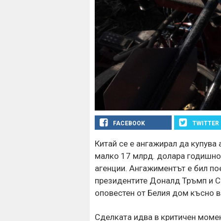
FACEBOOK
TWITTER
Китай се е ангажирал да купува
малко 17 млрд. долара годишно 
агенции. Ангажиментът е бил по
президентите Доналд Тръмп и С
оповестен от Белия дом късно в
Сделката идва в критичен момен