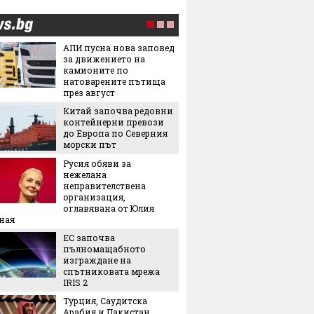
АПИ пусна нова заповед
Лятнат
за движението на
задълж
камионите по
със себ
натоварените пътища
през август
Легенда
Китай започва редовни
легенда
контейнерни превози
Matador
до Европа по Северния
наследс
морски път
Royal
Русия обяви за
Най-оч
нежелана
кинопр
неправителствена
организация,
оглавявана от Юлия
Ели Го
ная
на Янк
ЕС започва
5 нови
пълномащабното
седмиц
изграждане на
Защо ч
спътниковата мрежа
често 
IRIS 2
избор 
Турция, Саудитска
Арабия и Пакистан