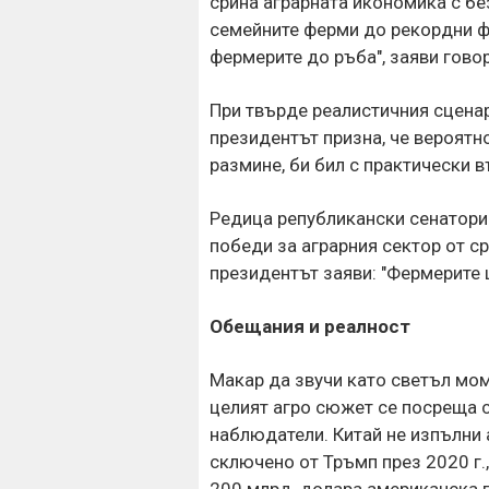
срина аграрната икономика с бе
семейните ферми до рекордни фа
фермерите до ръба", заяви гово
При твърде реалистичния сценар
президентът призна, че вероятно
размине, би бил с практически в
Редица републикански сенатори
победи за аграрния сектор от с
президентът заяви: "Фермерите 
Обещания и реалност
Макар да звучи като светъл мом
целият агро сюжет се посреща 
наблюдатели. Китай не изпълни 
сключено от Тръмп през 2020 г.
200 млрд. долара американска п