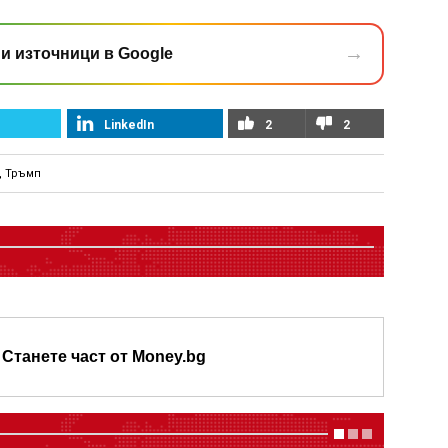
→
и източници в Google
LinkedIn
2
2
 Тръмп
Станете част от Money.bg