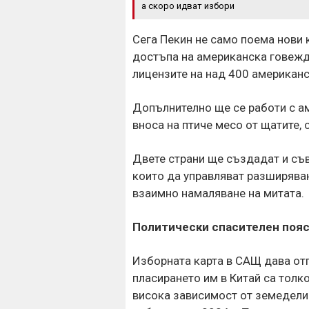
а скоро идват избори
Сега Пекин не само поема нови 
достъпа на американска говеждо
лицензите на над 400 американ
Допълнително ще се работи с а
вноса на птиче месо от щатите, 
Двете страни ще създадат и съв
които да управляват разширяван
взаимно намаляване на митата.
Политически спасителен поя
Изборната карта в САЩ дава от
пласирането им в Китай са толк
висока зависимост от земеделие