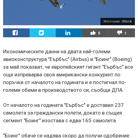
Източник:
iStock
5
1
Икономическите данни на двата най-големи
авиоконструктура "Еърбъс" (Airbus) и "Боинг" (Boeing)
за май показват, че европейският гигант "Еърбъс" все
още изпреварва своя американски конкурент по
поръчки от началото на годината и е постигнал по-
големи обеми в производството си, съобщи ДПА.
От началото на годината "Еърбъс" е доставил 237
самолета за граждански полети, докато в същия
сегмент "Боинг" изостава с едва 165 самолета.
"Боинг" обаче се надява скоро да получи одобрение