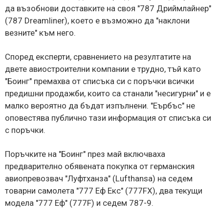
да възобнови доставките на своя "787 Дриймлайнер"
(787 Dreamliner), което е възможно да "наклони
везните" към него.
Според експерти, сравнението на резултатите на
двете авиостроителни компании е трудно, тъй като
"Боинг" премахва от списъка си с поръчки всички
предишни продажби, които са станали "несигурни" и е
малко вероятно да бъдат изпълнени. "Еърбъс" не
оповестява публично тази информация от списъка си
с поръчки.
Поръчките на "Боинг" през май включваха
предварително обявената покупка от германския
авиопревозвач "Луфтханза" (Lufthansa) на седем
товарни самолета "777 Еф Екс" (777FX), два текущи
модела "777 Еф" (777F) и седем 787-9.