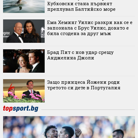
Кубковски стана първият
преплувал Балтийско море
Ема Хеминг Уилис разкри как се е
запознала с Брус Уилис, докато е
била сгодена за друг мъж
Брад Пит с нов удар срещу
Анджелина Джоли
Защо принцеса Йожени роди
третото си дете в Португалия