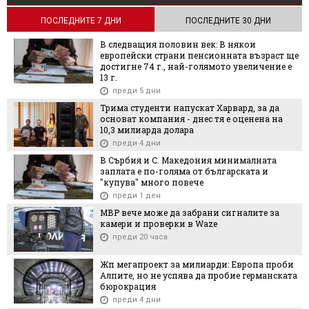
ПОСЛЕДНИТЕ 7 ДНИ
ПОСЛЕДНИТЕ 30 ДНИ
В следващия половин век: В някои
европейски страни пенсионната възраст ще
достигне 74 г., най-голямото увеличение е
13 г.
преди 5 дни
Трима студенти напускат Харвард, за да
основат компания - днес тя е оценена на
10,3 милиарда долара
преди 4 дни
В Сърбия и С. Македония минималната
заплата е по-голяма от българската и
"купува" много повече
преди 1 ден
МВР вече може да забрани сигналите за
камери и проверки в Waze
преди 20 часа
Жп мегапроект за милиарди: Европа проби
Алпите, но не успява да пробие германската
бюрокрация
преди 4 дни