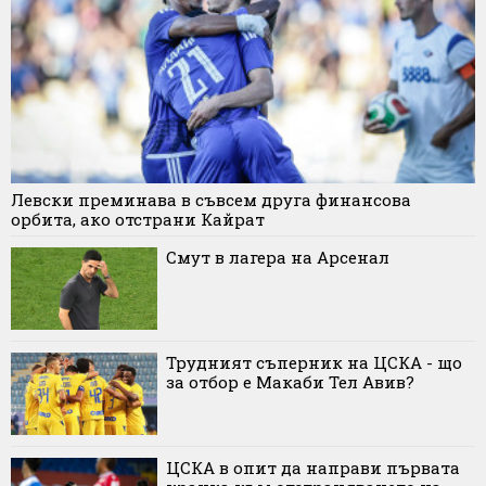
Левски преминава в съвсем друга финансова
орбита, ако отстрани Кайрат
Смут в лагера на Арсенал
Трудният съперник на ЦСКА - що
за отбор е Макаби Тел Авив?
ЦСКА в опит да направи първата