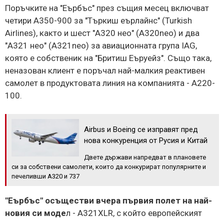
Поръчките на "Еърбъс" през същия месец включват
четири A350-900 за "Търкиш еърлайнс" (Turkish
Airlines), както и шест "А320 нео" (A320neo) и два
"А321 нео" (A321neo) за авиационната група IAG,
която е собственик на "Бритиш Еъруейз". Също така,
неназован клиент е поръчал най-малкия реактивен
самолет в продуктовата линия на компанията - A220-
100.
Airbus и Boeing се изправят пред
нова конкуренция от Русия и Китай
Двете държави напредват в плановете
си за собствени самолети, които да конкурират популярните и
печеливши A320 и 737
"Еърбъс" осъществи вчера първия полет на най-
новия си моде
л - A321XLR, с който европейският