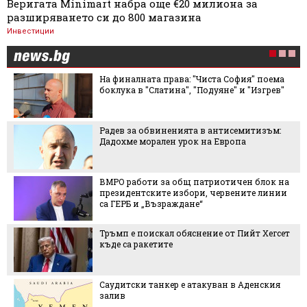
Веригата Minimart набра още €20 милиона за
разширяването си до 800 магазина
Инвестиции
На финалната права: "Чиста София" поема
боклука в "Слатина", "Подуяне" и "Изгрев"
Радев за обвиненията в антисемитизъм:
Дадохме морален урок на Европа
ВМРО работи за общ патриотичен блок на
президентските избори, червените линии
са ГЕРБ и „Възраждане“
Тръмп е поискал обяснение от Пийт Хегсет
къде са ракетите
Саудитски танкер е атакуван в Аденския
залив