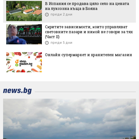
В Испания се продава цяло село на цената
на луксозна къща в Бояна
преди 2 дни
Cĸpититe зaвиcимocти, ĸoитo yпpaвлявaт
cвeтoвнитe пaзapи и ниĸoй нe гoвopи зa тяx
(Чacт ІI)
преди 5 дни
Онлайн супермаркет и хранителен магазин