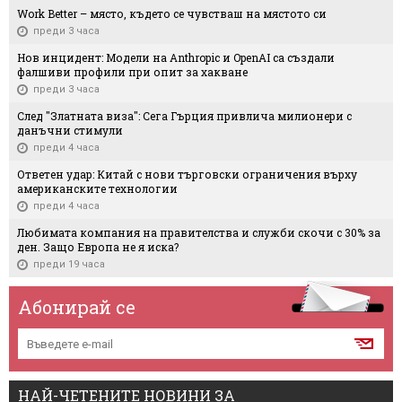
Work Better – място, където се чувстваш на мястото си
преди 3 часа
Нов инцидент: Модели на Anthropic и OpenAI са създали
фалшиви профили при опит за хакване
преди 3 часа
След "Златната виза": Сега Гърция привлича милионери с
данъчни стимули
преди 4 часа
Ответен удар: Китай с нови търговски ограничения върху
американските технологии
преди 4 часа
Любимата компания на правителства и служби скочи с 30% за
ден. Защо Европа не я иска?
преди 19 часа
Абонирай се
НАЙ-ЧЕТЕНИТЕ НОВИНИ ЗА