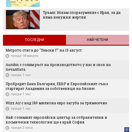
Тръмп: Искам споразумение с Иран, за да
няма ненужни жертви
ПОСЛЕДНИ
НАЙ-ЧЕТЕНИ
Метрото стига до "Левски Г" на 15 август
преди 18 минути
Aurubis с голям ръст на производството у нас и скок на
печалбата
преди 1 час
ПроКредит Банк България, ЕБВР и Европейският съюз
стартират Академия за собственици на бизнес
преди 1 час
Wizz Air с над 180 милиона евро загуба за тримесечие
преди 1 час
Най-големият европейски център за отбранителни и
космически технологии ще е край София
преди 2 часа