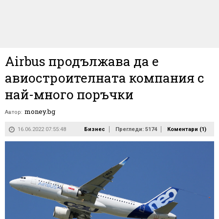
Airbus продължава да е
авиостроителната компания с
най-много поръчки
money.bg
Автор:
16.06.2022 07:55:48
Бизнес
Прегледи: 5174
Коментари (
1
)