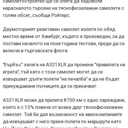
самолетостроител ще се опита да задоволи
нарасналото търсене на тяснофюзелажни самолети с
голям обсег, съобщи Ройтерс.
Двумоторният реактивен самолет излетя по обяд
местно време от Хамбург, където е произведен, за да
постави началото на поне година тестове, преди да се
включи в търговската флота.
"Еърбъс" залага на A321XLR да промени "правилата на
играта", тъй като с този самолет могат да се
извършват дълги полети "на печалба" и да не бъдат
принуждавани пътниците да се прекачват.
A321XLR може да прелита 8700 км с едно зареждане,
което е с 15% повече от всеки друг тяснофюзелажен
самолет. Той би дал възможност на авиокомпаниите
да извършват с него преки полети по маршрути като