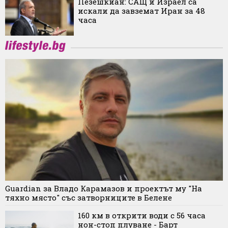
Пезешкиан: САЩ и Израел са
искали да завземат Иран за 48
часа
Guardian за Владо Карамазов и проектът му "На
тяхно място" със затворниците в Белене
160 км в открити води с 56 часа
нон-стоп плуване - Барт