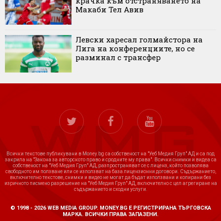
крачка към отстраняването на
Макаби Тел Авив
Левски харесал голмайстора на
Лига на конференциите, но се
разминал с трансфер
Всички текстове публикувани в Money.bg са собственост на "Уеб Медия Груп" АД и са под
закрила на "Закона за авторското право и сродните му права". Всички снимки и видеа са
собственост на "Уеб Медия Груп" АД, разпространяват се с лиценз, който позволява
свободното им ползване или се използват на база лицензионни договори. Съдържанието,
включително текстове, снимки и видео не могат да бъдат използвани и копирани без
изричното писмено разрешение на "Уеб Медия Груп" АД, включително с цел агрегиране на
съдържанието и сходни услуги.
© 1998 - 2026 WEB MEDIA GROUP. MONEY.BG Е РЕГИСТРИРАНА ТЪРГОВСКА
МАРКА. ВСИЧКИ ПРАВА ЗАПАЗЕНИ.