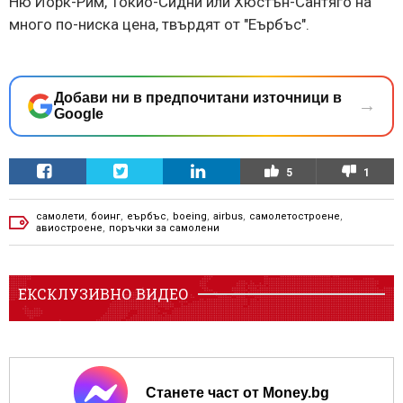
Ню Йорк-Рим, Токио-Сидни или Хюстън-Сантяго на
много по-ниска цена, твърдят от "Еърбъс".
Добави ни в предпочитани източници в
→
Google
5
1
самолети
,
боинг
,
еърбъс
,
boeing
,
airbus
,
самолетостроене
,
авиостроене
,
поръчки за самолени
ЕКСКЛУЗИВНО ВИДЕО
Станете част от Money.bg