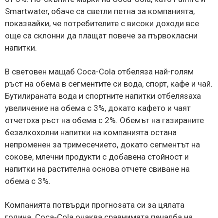
Smartwater, обаче са светли петна за компанията,
показвайки, че потребителите с високи доходи все
още са склонни да плащат повече за първокласни
напитки.
В световен мащаб Coca-Cola отбеляза най-голям
ръст на обема в сегментите си вода, спорт, кафе и чай.
Бутилираната вода и спортните напитки отбелязаха
увеличение на обема с 3%, докато кафето и чаят
отчетоха ръст на обема с 2%. Обемът на газираните
безалкохолни напитки на компанията остана
непроменен за тримесечието, докато сегментът на
сокове, млечни продукти с добавена стойност и
напитки на растителна основа отчете свиване на
обема с 3%.
Компанията потвърди прогнозата си за цялата
година. Coca-Cola очаква сравнимата печалба на