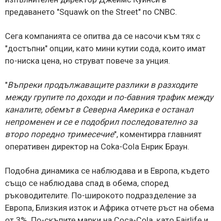
предаването "Squawk on the Street" по CNBC.
Сега компанията се опитва да се насочи към тях с
"достъпни" опции, като мини кутии сода, които имат
по-ниска цена, но струват повече за унция.
"
Въпреки продължаващите разлики в разходите
между групите по доходи и по-бавния трафик между
каналите, обемът в Северна Америка е останал
непроменен и се е подобрил последователно за
второ поредно тримесечие
", коментирра главният
оперативен директор на Coka-Cola Енрик Браун.
Подобна динамика се наблюдава и в Европа, където
също се наблюдава спад в обема, според
ръководителите. По-широкото подразделение за
Европа, Близкия изток и Африка отчете ръст на обема
от 3%. По-скъпите марки на Coca-Cola, като Fairlife и