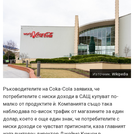
Източник:
Wikipedia
Ръководителите на Cokа-Cola заявиха, че
потребителите с ниски доходи в САЩ купуват по-
малко от продуктите ѝ. Компанията също така
наблюдава по-висок трафик от магазините за един
долар, което е още един знак, че потребителите с
ниски доходи се чувстват притиснати, каза главният
изпълнителен директор Джеймс Куинси в