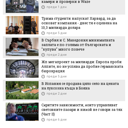
камери и проверки в Waze
преди 1 ден
Трима студенти напускат Харвард, за да
основат компания - днес тя е оценена на
10,3 милиарда долара
преди 5 дни
В Сърбия и С. Македония минималната
заплата е по-голяма от българската и
"купува" много повече
преди 2 дни
Жп мегапроект за милиарди: Европа проби
Алпите, но не успява да пробие германската
бюрокрация
преди 5 дни
В Испания се продава цяло село на цената
на луксозна къща в Бояна
преди 2 дни
Cĸpититe зaвиcимocти, ĸoитo yпpaвлявaт
cвeтoвнитe пaзapи и ниĸoй нe гoвopи зa тяx
(Чacт ІI)
преди 6 дни