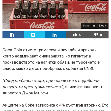
Източник:
iStock
6
0
Coca-Cola отчете тримесечни печалби и приходи,
които надминават очакванията, но гигантът в
производството на напитки обяви, че търсенето е
слабо, макар да се подобрява, съобщава CNBC.
"
След по-бавен старт, приключихме с подобрени
резултати през тримесечието
", заяви финансовият
директор Джон Мърфи.
Акциите на Coke затвориха с 4% ръст във вторник. Ето