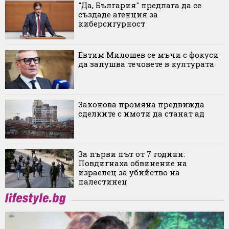
"Да, България" предлага да се
създаде агенция за
киберсигурност
Евтим Милошев се мъчи с фокуси
да запушва течовете в културата
Законова промяна предвижда
сделките с имоти да станат ад
За първи път от 7 години:
Повдигнаха обвинение на
израелец за убийство на
палестинец