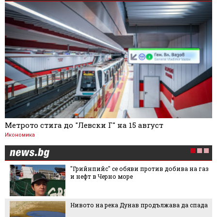
Метрото стига до "Левски Г" на 15 август
Икономика
"Грийнпийс" се обяви против добива на газ
и нефт в Черно море
Нивото на река Дунав продължава да спада