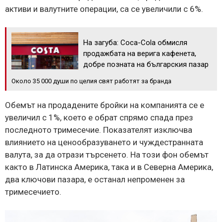
активи и валутните операции, са се увеличили с 6%.
На загуба: Coca-Cola обмисля
продажбата на верига кафенета,
добре позната на българския пазар
Oколо 35 000 души по целия свят работят за бранда
Обемът на продадените бройки на компанията се е
увеличил с 1%, което е обрат спрямо спада през
последното тримесечие. Показателят изключва
влиянието на ценообразуването и чуждестранната
валута, за да отрази търсенето. На този фон обемът
както в Латинска Америка, така и в Северна Америка,
два ключови пазара, е останал непроменен за
тримесечието.