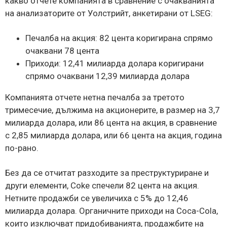
какво отчете компанията в сравнение с очакванията
на анализаторите от Уолстрийт, анкетирани от LSEG:
Печалба на акция: 82 цента коригирана спрямо
очаквани 78 цента
Приходи: 12,41 милиарда долара коригирани
спрямо очаквани 12,39 милиарда долара
Компанията отчете нетна печалба за третото
тримесечие, дължима на акционерите, в размер на 3,7
милиарда долара, или 86 цента на акция, в сравнение
с 2,85 милиарда долара, или 66 цента на акция, година
по-рано.
Без да се отчитат разходите за преструктуриране и
други елементи, Coke спечели 82 цента на акция.
Нетните продажби се увеличиха с 5% до 12,46
милиарда долара. Органичните приходи на Coca-Cola,
които изключват придобиванията, продажбите на