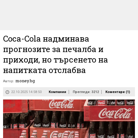
Coca-Cola надминава
прогнозите за печалба и
приходи, но търсенето на
напитката отслабва
money.bg
Автор:
22.10.2025 14:58:50
Компании
Прегледи: 3212
Коментари (
1
)