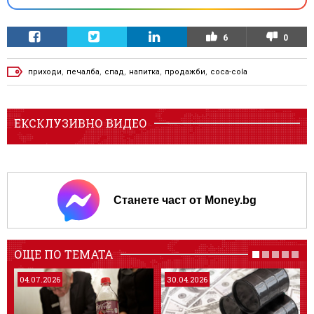
6
0
приходи
,
печалба
,
спад
,
напитка
,
продажби
,
coca-cola
ЕКСКЛУЗИВНО ВИДЕО
Станете част от Money.bg
ОЩЕ ПО ТЕМАТА
04.07.2026
30.04.2026