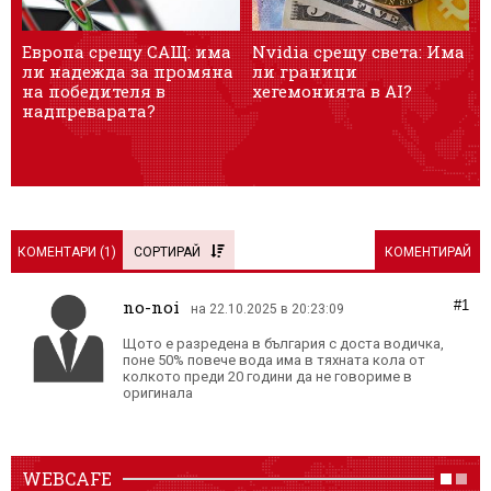
Европа срещу САЩ: има
Nvidia срещу света: Има
„
ли надежда за промяна
ли граници
в
на победителя в
хегемонията в AI?
надпреварата?
КОМЕНТАРИ (
1
)
СОРТИРАЙ
КОМЕНТИРАЙ
no-noi
#1
на 22.10.2025 в 20:23:09
Щото е разредена в българия с доста водичка,
поне 50% повече вода има в тяхната кола от
колкото преди 20 години да не говориме в
оригинала
WEBCAFE