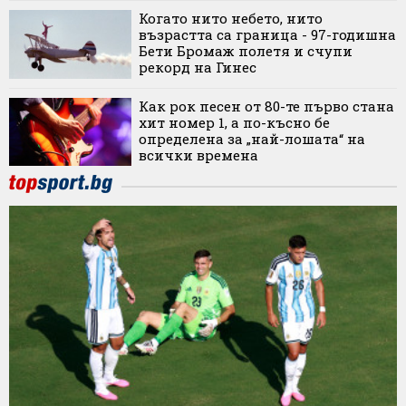
Когато нито небето, нито
възрастта са граница - 97-годишна
Бети Бромаж полетя и счупи
рекорд на Гинес
Как рок песен от 80-те първо стана
хит номер 1, а по-късно бе
определена за „най-лошата“ на
всички времена