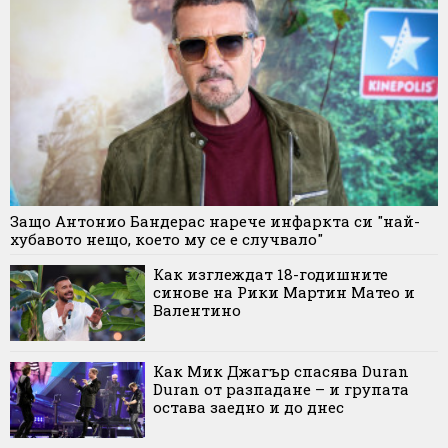
Защо Антонио Бандерас нарече инфаркта си "най-
хубавото нещо, което му се е случвало"
Как изглеждат 18-годишните
синове на Рики Мартин Матео и
Валентино
Как Мик Джагър спасява Duran
Duran от разпадане – и групата
остава заедно и до днес