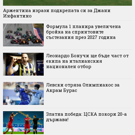
Аржентина изрази подкрепата си за Джани
Инфантино
Формула 1 планира увеличена
бройка на спринтовите
състезания през 2027 година
Леонардо Бонучи ще бъде част от
екипа на италианския
национален отбор
Левски отряза Олимпиакос за
Акрам Бурас
Златна победа: ЦСКА покори 20-а
държава!