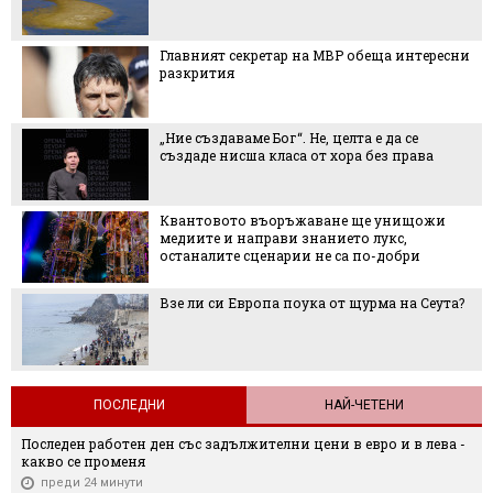
Главният секретар на МВР обеща интересни
разкрития
„Ние създаваме Бог“. Не, целта е да се
създаде нисша класа от хора без права
Квантовото въоръжаване ще унищожи
медиите и направи знанието лукс,
останалите сценарии не са по-добри
Взе ли си Европа поука от щурма на Сеута?
ПОСЛЕДНИ
НАЙ-ЧЕТЕНИ
Последен работен ден със задължителни цени в евро и в лева -
какво се променя
преди 24 минути