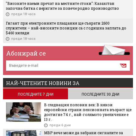
"Високите наеми пречат на местните стоки": Казахстан
започва битка с веригите за повече родно производство
преди 18 часа
Гигант при електронните плащания ще съкрати 2600
служители – най-високите позиции са с годишна заплата до
$460 хиляди
преди 18 часа
Абонирай се
НАЙ-ЧЕТЕНИТЕ НОВИНИ ЗА
ПОСЛЕДНИТЕ 7 ДНИ
ПОСЛЕДНИТЕ 30 ДНИ
В следващия половин век: В някои
европейски страни пенсионната възраст ще
достигне 74 г., най-голямото увеличение е
13 г.
преди 6 дни
МВР вече може да забрани сигналите за