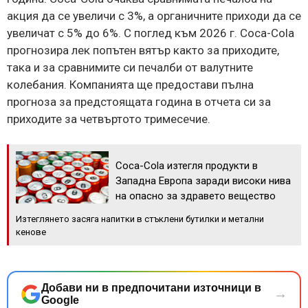
акция да се увеличи с 3%, а органичните приходи да се
увеличат с 5% до 6%. С поглед към 2026 г. Coca-Cola
прогнозира лек попътен вятър както за приходите,
така и за сравнимите си печалби от валутните
колебания. Компанията ще предостави пълна
прогноза за предстоящата година в отчета си за
приходите за четвъртото тримесечие.
Coca-Cola изтегля продукти в
Западна Европа заради високи нива
на опасно за здравето вещество
Изтеглянето засяга напитки в стъклени бутилки и метални
кенове
Добави ни в предпочитани източници в
→
Google