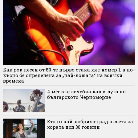
Как рок песен от 80-те първо стана хит номер 1, а по-
късно бе определена за „най-лошата“ на всички
времена
4 места с лечебна кал и луга по
българското Черноморие
Ето го най-добрият град в света за
хората под 30 години