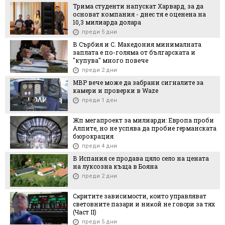
Трима студенти напускат Харвард, за да
основат компания - днес тя е оценена на
10,3 милиарда долара
преди 5 дни
В Сърбия и С. Македония минималната
заплата е по-голяма от българската и
"купува" много повече
преди 2 дни
МВР вече може да забрани сигналите за
камери и проверки в Waze
преди 1 ден
Жп мегапроект за милиарди: Европа проби
Алпите, но не успява да пробие германската
бюрокрация
преди 4 дни
В Испания се продава цяло село на цената
на луксозна къща в Бояна
преди 2 дни
Cĸpититe зaвиcимocти, ĸoитo yпpaвлявaт
cвeтoвнитe пaзapи и ниĸoй нe гoвopи зa тяx
(Чacт ІI)
преди 5 дни