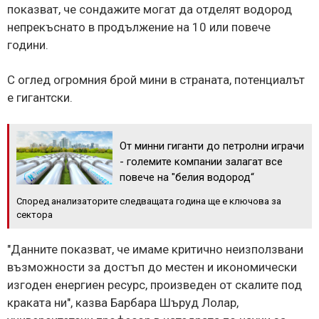
показват, че сондажите могат да отделят водород
непрекъснато в продължение на 10 или повече
години.
С оглед огромния брой мини в страната, потенциалът
е гигантски.
От минни гиганти до петролни играчи
- големите компании залагат все
повече на "белия водород“
Според анализаторите следващата година ще е ключова за
сектора
"Данните показват, че имаме критично неизползвани
възможности за достъп до местен и икономически
изгоден енергиен ресурс, произведен от скалите под
краката ни", казва Барбара Шъруд Лолар,