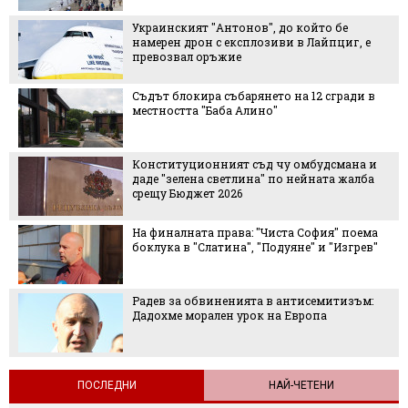
Украинският "Антонов", до който бе
намерен дрон с експлозиви в Лайпциг, е
превозвал оръжие
Съдът блокира събарянето на 12 сгради в
местността "Баба Алино"
Конституционният съд чу омбудсмана и
даде "зелена светлина" по нейната жалба
срещу Бюджет 2026
На финалната права: "Чиста София" поема
боклука в "Слатина", "Подуяне" и "Изгрев"
Радев за обвиненията в антисемитизъм:
Дадохме морален урок на Европа
ПОСЛЕДНИ
НАЙ-ЧЕТЕНИ