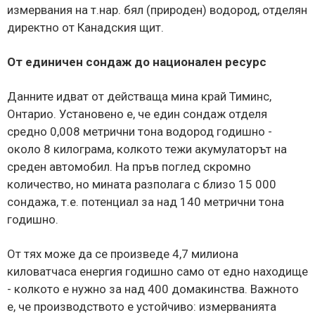
измервания на т.нар. бял (природен) водород, отделян
директно от Канадския щит.
От единичен сондаж до национален ресурс
Данните идват от действаща мина край Тиминс,
Онтарио. Установено е, че един сондаж отделя
средно 0,008 метрични тона водород годишно -
около 8 килограма, колкото тежи акумулаторът на
среден автомобил. На пръв поглед скромно
количество, но мината разполага с близо 15 000
сондажа, т.е. потенциал за над 140 метрични тона
годишно.
От тях може да се произведе 4,7 милиона
киловатчаса енергия годишно само от едно находище
- колкото е нужно за над 400 домакинства. Важното
е, че производството е устойчиво: измерванията