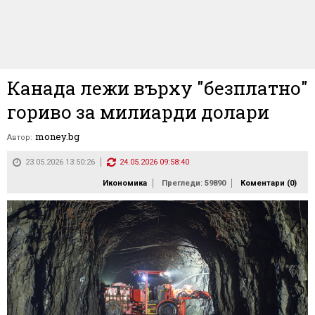
Канада лежи върху "безплатно"
гориво за милиарди долари
money.bg
Автор:
23.05.2026 13:50:26
24.05.2026 09:58:40
Икономика
Прегледи: 59890
Коментари (
0
)