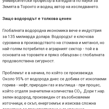
университетски професор в катедрата по науки за
Земята в Торонто и водещ автор на изследването.
Защо водородът е толкова ценен
Глобалната водородна икономика вече е индустрия
за 135 милиарда долара. Водородът е ключова
суровина в производството на стомана и метанол, но
най-голям потребител е аграрният сектор - той е в
основата на торовете и пряко обвързан с глобалната
продоволствена сигурност.
Проблемът е в начина, по който се произвежда.
Около 95% от водорода днес се добива от изкопаеми
горива - нефт, природен газ и въглища - при процес,
който отделя значителни количества CO₂. Дори т.нар.
зелен водород, произведен от възобновяеми
източници, е скъп, енергоемък и изисква сложна