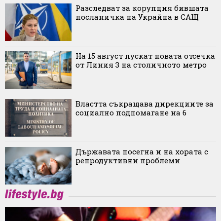
Разследват за корупция бившата
посланичка на Украйна в САЩ
На 15 август пускат новата отсечка
от Линия 3 на столичното метро
Властта съкращава дирекциите за
социално подпомагане на 6
Държавата посегна и на хората с
репродуктивни проблеми