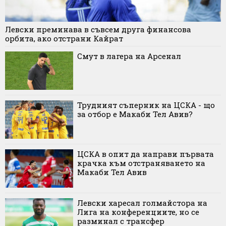
Левски преминава в съвсем друга финансова
орбита, ако отстрани Кайрат
Смут в лагера на Арсенал
Трудният съперник на ЦСКА - що
за отбор е Макаби Тел Авив?
ЦСКА в опит да направи първата
крачка към отстраняването на
Макаби Тел Авив
Левски харесал голмайстора на
Лига на конференциите, но се
разминал с трансфер