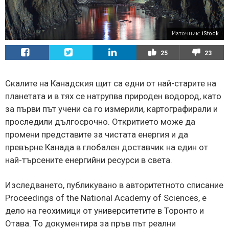
Източник:
iStock
25
23
Скалите на Канадския щит са едни от най-старите на
планетата и в тях се натрупва природен водород, като
за първи път учени са го измерили, картографирали и
проследили дългосрочно. Откритието може да
промени представите за чистата енергия и да
превърне Канада в глобален доставчик на един от
най-търсените енергийни ресурси в света.
Изследването, публикувано в авторитетното списание
Proceedings of the National Academy of Sciences, е
дело на геохимици от университетите в Торонто и
Отава. То документира за пръв път реални