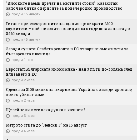
"Високите наеми пречат на местните стоки": Казахстан
започва битка с веригите за повече родно производство
преди 15 минути
Гигант при електронните плащания ще съкрати 2600
служители – най-високите позиции са с годишна заплата до
$460 хиляди
преди 45 минути
Заради сушата: Слабата реколта в ЕС отваря възможности за
българската пшеница
преди 1 час
Евростат: Българската икономика - над 3 пъти по-голяма след
влизането в ЕС
преди 2 часа
Сделка за $100 милиона въоръжава Украйна с хиляди дронове,
които убиват сами
преди 2 часа
Ще зейне ли истинска дупка в хазната?
преди 3 часа
Метрото стига до "Левски Г" на 15 август
преди 4 часа