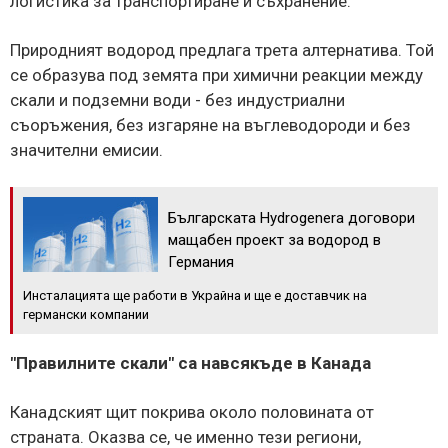
логистика за транспортиране и съхранение.
Природният водород предлага трета алтернатива. Той
се образува под земята при химични реакции между
скали и подземни води - без индустриални
съоръжения, без изгаряне на въглеводороди и без
значителни емисии.
Българската Hydrogenera договори
мащабен проект за водород в
Германия
Инсталацията ще работи в Украйна и ще е доставчик на
германски компании
"Правилните скали" са навсякъде в Канада
Канадският щит покрива около половината от
страната. Оказва се, че именно тези региони,