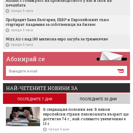
Aurubis с голям ръст на производството у нас и скок на
печалбата
преди 5 часа
ПроКредит Банк България, ЕБВР и Европейският съюз
стартират Академия за собственици на бизнес
преди 5 часа
Wizz Air с над 180 милиона евро загуба за тримесечие
преди 5 часа
Абонирай се
НАЙ-ЧЕТЕНИТЕ НОВИНИ ЗА
ПОСЛЕДНИТЕ 7 ДНИ
ПОСЛЕДНИТЕ 30 ДНИ
В следващия половин век: В някои
европейски страни пенсионната възраст ще
достигне 74 г., най-голямото увеличение е
13 г.
преди 6 дни