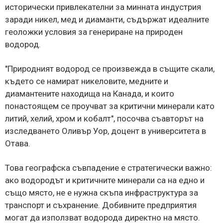
исторически привлекателни за минната индустрия
заради никел, мед и диаманти, съдържат идеалните
геоложки условия за генериране на природен
водород.
"Природният водород се произвежда в същите скали,
където се намират никеловите, медните и
диамантените находища на Канада, и които
понастоящем се проучват за критични минерали като
литий, хелий, хром и кобалт", посочва съавторът на
изследването Оливър Уор, доцент в университета в
Отава.
Това географска съвпадение е стратегически важно:
ако водородът и критичните минерали са на едно и
също място, не е нужна скъпа инфраструктура за
транспорт и съхранение. Добивните предприятия
могат да използват водорода директно на място.