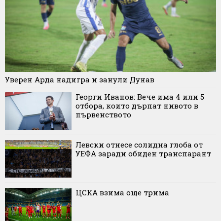
Уверен Арда надигра и занули Дунав
Георги Иванов: Вече има 4 или 5
отбора, които дърпат нивото в
първенството
Левски отнесе солидна глоба от
УЕФА заради обиден транспарант
ЦСКА взима още трима