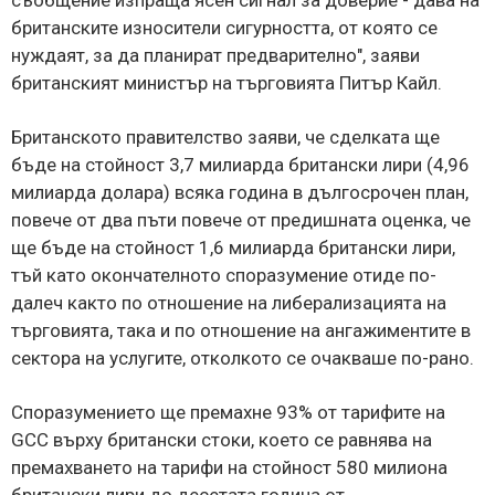
британските износители сигурността, от която се
нуждаят, за да планират предварително", заяви
британският министър на търговията Питър Кайл.
Британското правителство заяви, че сделката ще
бъде на стойност 3,7 милиарда британски лири (4,96
милиарда долара) всяка година в дългосрочен план,
повече от два пъти повече от предишната оценка, че
ще бъде на стойност 1,6 милиарда британски лири,
тъй като окончателното споразумение отиде по-
далеч както по отношение на либерализацията на
търговията, така и по отношение на ангажиментите в
сектора на услугите, отколкото се очакваше по-рано.
Споразумението ще премахне 93% от тарифите на
GCC върху британски стоки, което се равнява на
премахването на тарифи на стойност 580 милиона
британски лири до десетата година от