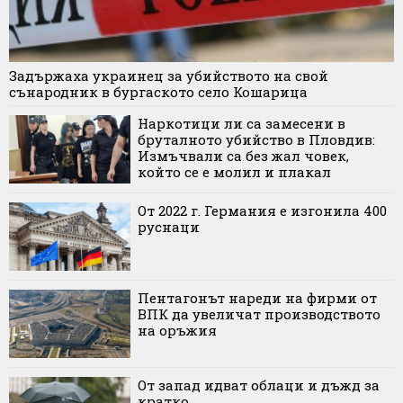
Задържаха украинец за убийството на свой
сънародник в бургаското село Кошарица
Наркотици ли са замесени в
бруталното убийство в Пловдив:
Измъчвали са без жал човек,
който се е молил и плакал
От 2022 г. Германия е изгонила 400
руснаци
Пентагонът нареди на фирми от
ВПК да увеличат производството
на оръжия
От запад идват облаци и дъжд за
кратко