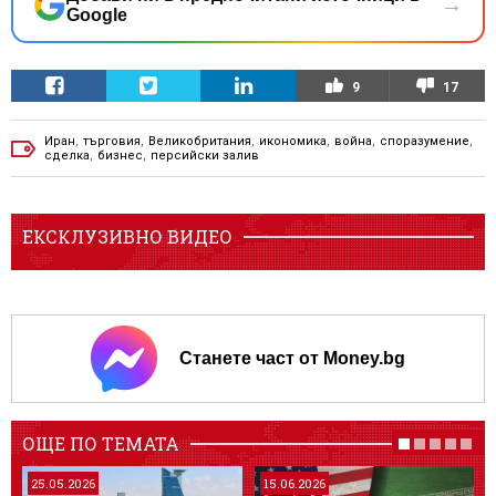
→
Google
9
17
Иран
,
търговия
,
Великобритания
,
икономика
,
война
,
споразумение
,
сделка
,
бизнес
,
персийски залив
ЕКСКЛУЗИВНО ВИДЕО
Станете част от Money.bg
ОЩЕ ПО ТЕМАТА
25.05.2026
15.06.2026