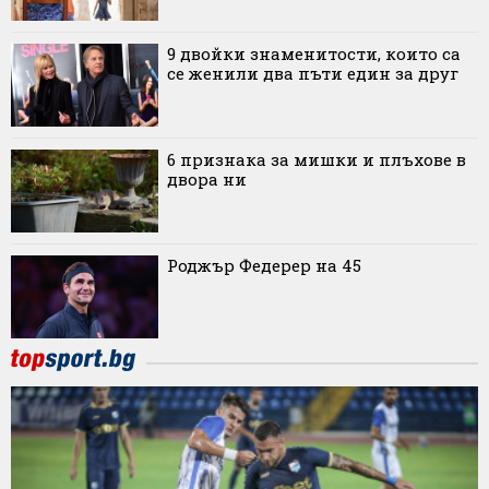
9 двойки знаменитости, които са
се женили два пъти един за друг
6 признака за мишки и плъхове в
двора ни
Роджър Федерер на 45