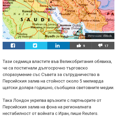
Източник:
iStock
9
17
Тази седмица властите във Великобритания обявиха,
че са постигнали дългосрочно търговско
споразумение със Съвета за сътрудничество в
Персийския залив на стойност около 5 милиарда
щатски долара годишно, съобщиха световните медии.
Така Лондон укрепва връзките с партньорите от
Персийския залив на фона на регионалната
нестабилност от войната с Иран, пише Reuters.