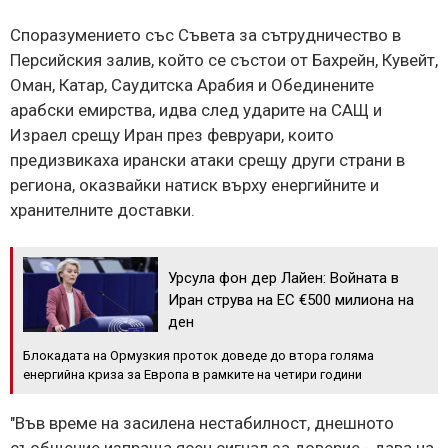
Споразумението със Съвета за сътрудничество в
Персийския залив, който се състои от Бахрейн, Кувейт,
Оман, Катар, Саудитска Арабия и Обединените
арабски емирства, идва след ударите на САЩ и
Израел срещу Иран през февруари, които
предизвикаха ирански атаки срещу други страни в
региона, оказвайки натиск върху енергийните и
хранителните доставки.
Урсула фон дер Лайен: Войната в
Иран струва на ЕС €500 милиона на
ден
Блокадата на Ормузкия проток доведе до втора голяма
енергийна криза за Европа в рамките на четири години
"Във време на засилена нестабилност, днешното
съобщение изпраща ясен сигнал за доверие - дава на