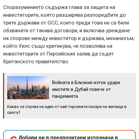
Споразумението съдържа глава за защита на
инвеститорите, която разширява разпоредбите до
трите държави от GCC, които преди това не са били
обхванати от такива договори, и включва уреждане
на спорове между инвеститор и държава, механизъм,
който Уилс също критикува, че позволява на
инвеститорите от Персийския залив да съдят
британското правителство.
Войната в Близкия изток удари
имотите в Дубай повече от
пандемията
Какво се случва на един от най-търсените пазари на жилища в
света?
Добави ни в предпочитани източници в