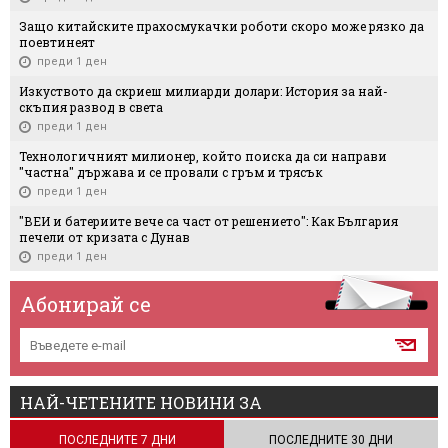
Защо китайските прахосмукачки роботи скоро може рязко да
поевтинеят
преди 1 ден
Изкуството да скриеш милиарди долари: История за най-
скъпия развод в света
преди 1 ден
Технологичният милионер, който поиска да си направи
"частна" държава и се провали с гръм и трясък
преди 1 ден
"ВЕИ и батериите вече са част от решението": Как България
печели от кризата с Дунав
преди 1 ден
Абонирай се
НАЙ-ЧЕТЕНИТЕ НОВИНИ ЗА
ПОСЛЕДНИТЕ 7 ДНИ
ПОСЛЕДНИТЕ 30 ДНИ