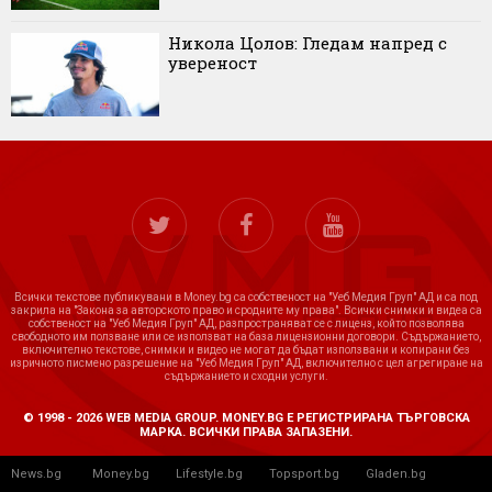
Никола Цолов: Гледам напред с
увереност
Всички текстове публикувани в Money.bg са собственост на "Уеб Медия Груп" АД и са под
закрила на "Закона за авторското право и сродните му права". Всички снимки и видеа са
собственост на "Уеб Медия Груп" АД, разпространяват се с лиценз, който позволява
свободното им ползване или се използват на база лицензионни договори. Съдържанието,
включително текстове, снимки и видео не могат да бъдат използвани и копирани без
изричното писмено разрешение на "Уеб Медия Груп" АД, включително с цел агрегиране на
съдържанието и сходни услуги.
© 1998 - 2026 WEB MEDIA GROUP. MONEY.BG Е РЕГИСТРИРАНА ТЪРГОВСКА
МАРКА. ВСИЧКИ ПРАВА ЗАПАЗЕНИ.
News.bg
Money.bg
Lifestyle.bg
Topsport.bg
Gladen.bg