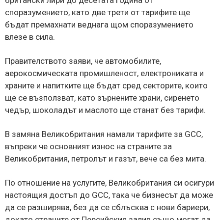
споразумението, като две трети от тарифите ще
бъдат премахнати веднага щом споразумението
влезе в сила.
Правителството заяви, че автомобилите,
аерокосмическата промишленост, електрониката и
храните и напитките ще бъдат сред секторите, които
ще се възползват, като зърнените храни, сиренето
чедър, шоколадът и маслото ще станат без тарифи.
В замяна Великобритания намали тарифите за GCC,
въпреки че основният износ на страните за
Великобритания, петролът и газът, вече са без мита.
По отношение на услугите, Великобритания си осигури
настоящия достъп до GCC, така че бизнесът да може
да се разширява, без да се сблъсква с нови бариери,
докато страните от Персийския залив също могат да