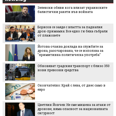
Зеленски обяви кога влизат украинските
балистични ракети във войната
Борисов се заяде с властта за падналия
дрон-примамка: Все едно ги бяха събрали
от плажовете
Йотова очаква доклада на службите за
дрона, разочарована, че се използва за
"примитивна политическа употреба"
Обновяват градския транспорт с близо 350
нови превозни средства
Окончателно: Край с лева, от днес само в
евро
Цветлин Йовчев: Не сме мишена за атаки от
дронове, няма опасност за националната
сигурност