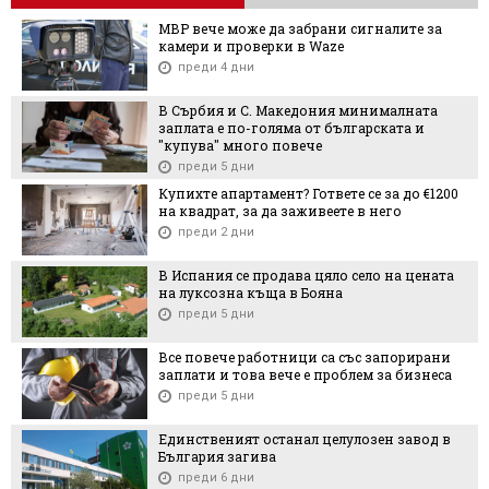
МВР вече може да забрани сигналите за
камери и проверки в Waze
преди 4 дни
В Сърбия и С. Македония минималната
заплата е по-голяма от българската и
"купува" много повече
преди 5 дни
Купихте апартамент? Гответе се за до €1200
на квадрат, за да заживеете в него
преди 2 дни
В Испания се продава цяло село на цената
на луксозна къща в Бояна
преди 5 дни
Все повече работници са със запорирани
заплати и това вече е проблем за бизнеса
преди 5 дни
Единственият останал целулозен завод в
България загива
преди 6 дни