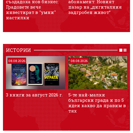
създадоха нов бизнес:
абонамент: Новият
Градовете вече
пазар на „дигиталния
о
инвестират в "умни"
задгробен живот“
м
настилки
ИСТОРИИ
08.08.2026
08.08.2026
3 книги за август 2026 г.
5-те най-малки
Т
български градa и по 5
и
идеи какво да правим в
я
тях