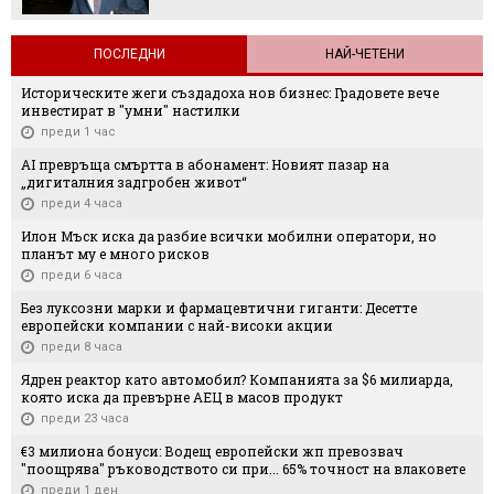
ПОСЛЕДНИ
НАЙ-ЧЕТЕНИ
Историческите жеги създадоха нов бизнес: Градовете вече
инвестират в "умни" настилки
преди 1 час
AI превръща смъртта в абонамент: Новият пазар на
„дигиталния задгробен живот“
преди 4 часа
Илон Мъск иска да разбие всички мобилни оператори, но
планът му е много рисков
преди 6 часа
Без луксозни марки и фармацевтични гиганти: Десетте
европейски компании с най-високи акции
преди 8 часа
Ядрен реактор като автомобил? Компанията за $6 милиарда,
която иска да превърне АЕЦ в масов продукт
преди 23 часа
€3 милиона бонуси: Водещ европейски жп превозвач
"поощрява" ръководството си при... 65% точност на влаковете
преди 1 ден