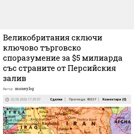
Великобритания сключи
ключово търговско
споразумение за $5 милиарда
със страните от Персийския
залив
money.bg
Автор:
22.05.2026 17:29:37
Сделки
Прегледи: 85537
Коментари (
0
)