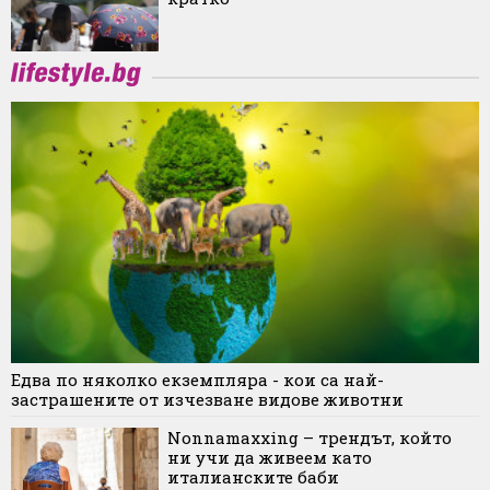
Едва по няколко екземпляра - кои са най-
застрашените от изчезване видове животни
Nonnamaxxing – трендът, който
ни учи да живеем като
италианските баби