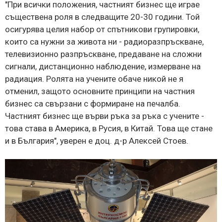
"При всички положения, частният бизнес ще играе
съществена роля в следващите 20-30 години. Той
осигурява целия набор от спътникови групировки,
които са нужни за живота ни - радиоразпръскване,
телевизионно разпръскване, предаване на сложни
сигнали, дистанционно наблюдение, измерване на
радиация. Ролята на учените обаче никой не я
отменил, защото основните принципи на частния
бизнес са свързани с формиране на печалба.
Частният бизнес ще върви ръка за ръка с учените -
това става в Америка, в Русия, в Китай. Това ще стане
и в България", уверен е доц. д-р Алексей Стоев.