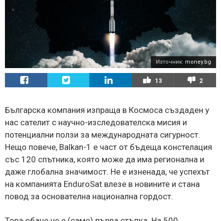
Източник:
money.bg
13
2
Българска компания изпраща в Космоса създаден у
нас сателит с научно-изследователска мисия и
потенциални ползи за международната сигурност.
Нещо повече, Balkan-1 е част от бъдеща констелация
със 120 спътника, която може да има регионална и
даже глобална значимост. Не е изненада, че успехът
на компанията EnduroSat влезе в новините и стана
повод за основателна национална гордост.
Това обаче не е (само) първа стъпка. На 500