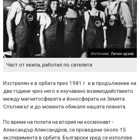
Източник:
Личен архив
Част от екипа, работил по сателита
Изстрелян е в орбита през 1981 г. и в продължение на
две години чрез него е изучавано взаимодействието
между магнитосферата и йоносферата на Земята.
Спътникът и до момента обикаля нашата планета.
По време на полета на втория ни космонавт -
Александър Александров, са проведени около 15
експеримента в орбита. Български уред се използва