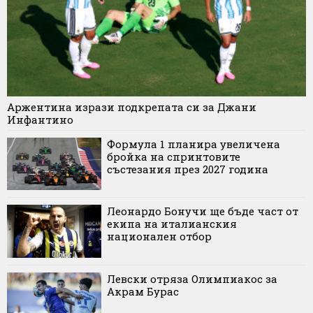
Аржентина изрази подкрепата си за Джани
Инфантино
Формула 1 планира увеличена
бройка на спринтовите
състезания през 2027 година
Леонардо Бонучи ще бъде част от
екипа на италианския
национален отбор
Левски отряза Олимпиакос за
Акрам Бурас