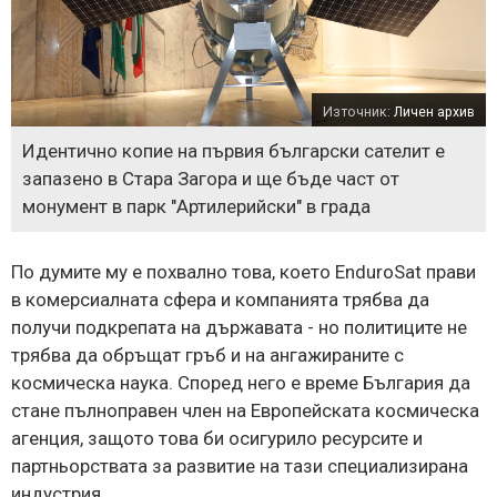
Източник:
Личен архив
Идентично копие на първия български сателит е
запазено в Стара Загора и ще бъде част от
монумент в парк "Артилерийски" в града
По думите му е похвално това, което EnduroSat прави
в комерсиалната сфера и компанията трябва да
получи подкрепата на държавата - но политиците не
трябва да обръщат гръб и на ангажираните с
космическа наука. Според него е време България да
стане пълноправен член на Европейската космическа
агенция, защото това би осигурило ресурсите и
партньорствата за развитие на тази специализирана
индустрия.