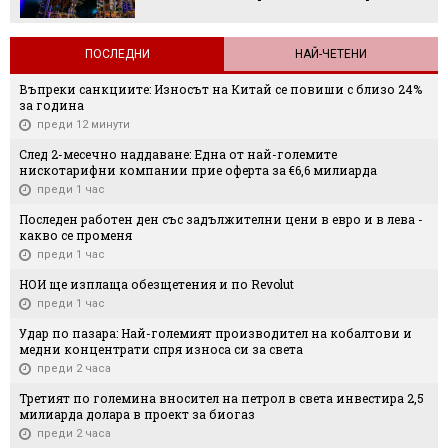
ПОСЛЕДНИ
НАЙ-ЧЕТЕНИ
Въпреки санкциите: Износът на Китай се повиши с близо 24%
за година
преди 12 минути
След 2-месечно наддаване: Една от най-големите
нискотарифни компании прие оферта за €6,6 милиарда
преди 1 час
Последен работен ден със задължителни цени в евро и в лева -
какво се променя
преди 1 час
НОИ ще изплаща обезщетения и по Revolut
преди 1 час
Удар по пазара: Най-големият производител на кобалтови и
медни концентрати спря износа си за света
преди 2 часа
Третият по големина вносител на петрол в света инвестира 2,5
милиарда долара в проект за биогаз
преди 2 часа