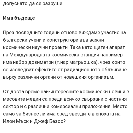
допуснато да се разруши.
Има бъдеще
През последните години отново виждаме участие на
български учени и конструктори във важни
космически научни проекти. Така като щатен апарат
на Международната космическа станция например
има набор дозиметри (т.нар матрьошка), чрез които
се изследват ефектите от радиационното облъчване
върху различни органи от човешкия организъм.
От доста време най-интересните космически новини в
масовите медии са преди всичко свързани с частния
сектор и с различни комерсиални приложения. Място
само за бизнес ли има сред звездите в епохата на
Илон Мъск и Джеф Безос?