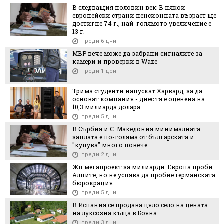
В следващия половин век: В някои
европейски страни пенсионната възраст ще
достигне 74 г., най-голямото увеличение е
13 г.
преди 6 дни
МВР вече може да забрани сигналите за
камери и проверки в Waze
преди 1 ден
Трима студенти напускат Харвард, за да
основат компания - днес тя е оценена на
10,3 милиарда долара
преди 5 дни
В Сърбия и С. Македония минималната
заплата е по-голяма от българската и
"купува" много повече
преди 2 дни
Жп мегапроект за милиарди: Европа проби
Алпите, но не успява да пробие германската
бюрокрация
преди 5 дни
В Испания се продава цяло село на цената
на луксозна къща в Бояна
преди 3 дни