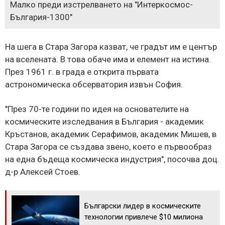
Малко преди изстрелването на "Интеркосмос-
България-1300"
На шега в Стара Загора казват, че градът им е център
на вселената. В това обаче има и елемент на истина.
През 1961 г. в града е открита първата
астрономическа обсерватория извън София.
"През 70-те години по идея на основателите на
космическите изследвания в България - академик
Кръстанов, академик Серафимов, академик Мишев, в
Стара Загора се създава звено, което е първообраз
на една бъдеща космическа индустрия", посочва доц.
д-р Алексей Стоев.
Български лидер в космическите
технологии привлече $10 милиона