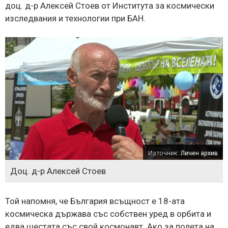
доц. д-р Алексей Стоев от Института за космически
изследвания и технологии при БАН.
Източник:
Личен архив
Доц. д-р Алексей Стоев
Той напомня, че България всъщност е 18-ата
космическа държава със собствен уред в орбита и
едва шестата със свой космонавт. Ако за полета на