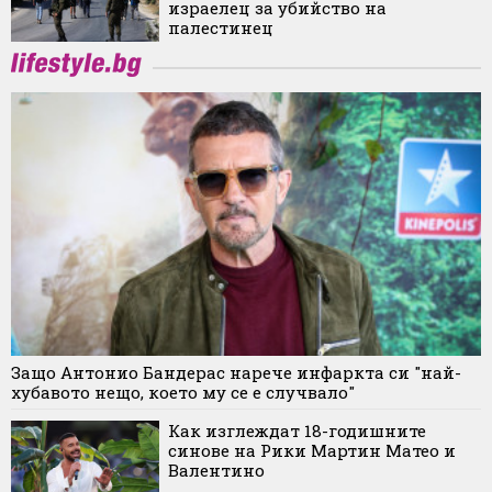
израелец за убийство на
палестинец
Защо Антонио Бандерас нарече инфаркта си "най-
хубавото нещо, което му се е случвало"
Как изглеждат 18-годишните
синове на Рики Мартин Матео и
Валентино