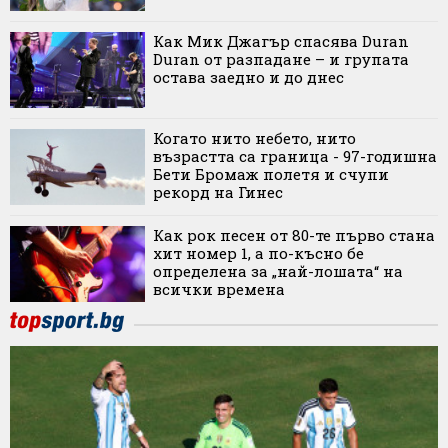
Как Мик Джагър спасява Duran
Duran от разпадане – и групата
остава заедно и до днес
Когато нито небето, нито
възрастта са граница - 97-годишна
Бети Бромаж полетя и счупи
рекорд на Гинес
Как рок песен от 80-те първо стана
хит номер 1, а по-късно бе
определена за „най-лошата“ на
всички времена