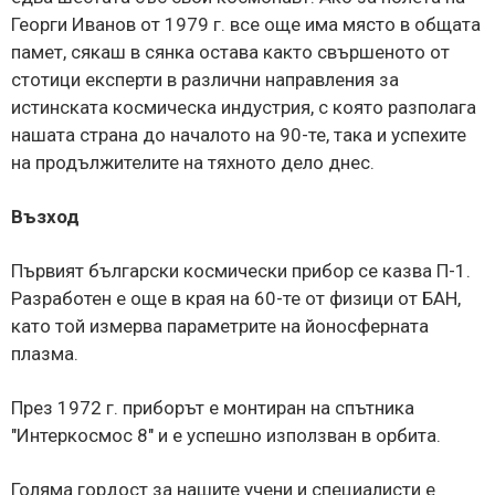
Георги Иванов от 1979 г. все още има място в общата
памет, сякаш в сянка остава както свършеното от
стотици експерти в различни направления за
истинската космическа индустрия, с която разполага
нашата страна до началото на 90-те, така и успехите
на продължителите на тяхното дело днес.
Възход
Първият български космически прибор се казва П-1.
Разработен е още в края на 60-те от физици от БАН,
като той измерва параметрите на йоносферната
плазма.
През 1972 г. приборът е монтиран на спътника
"Интеркосмос 8" и е успешно използван в орбита.
Голяма гордост за нашите учени и специалисти е