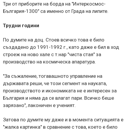
Три от приборите на борда на "Интеркосмос-
България-1300" са именно от Града на липите.
Трудни години
По думите на доц. Стоев всичко това е било
създадено до 1991-1992 г., като даже е бил в ход
строеж на ново хале с т.нар "чиста стая" за
производство на космическа апаратура.
"За съжаление, тогавашното управление на
държавата реши, че този сегмент на науката,
производството и икономиката не е интересен за
България и няма да се влагат пари. Всичко беше
зарязано", лаконичен е ученият.
Затова по думите му даже и в момента ситуацията е
"жалка картинка" в сравнение с това, което е било