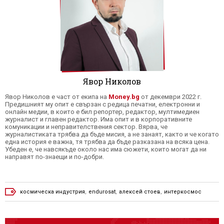
Явор Николов
Явор Николов е част от екипа на
Money.bg
от декември 2022 г.
Предишният му опит е свързан с редица печатни, електронни и
онлайн медии, в които е бил репортер, редактор, мултимедиен
журналист и главен редактор. Има опит и в корпоративните
комуникации и неправителствения сектор. Вярва, че
журналистиката трябва да бъде мисия, а не занаят, както и че когато
една история е важна, тя трябва да бъде разказана на всяка цена.
Убеден е, че навсякъде около нас има сюжети, които могат да ни
направят по-знаещи и по-добри.
космическа индустрия
,
endurosat
,
алексей стоев
,
интеркосмос