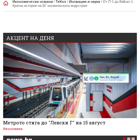
Икономически новини
/
ТеКно
/
Иновации и наука
/
От П-1 до Balkan-1:
Кратка история на БГ космическата индустрия
АКЦЕНТ НА ДЕНЯ
Метрото стига до "Левски Г" на 15 август
Икономика