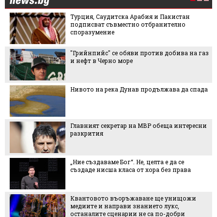
15 факта, които не знаем за бирата в
Международния ден на бирата
3 лесни и вкусни летни рецепти с
патладжани
5 причини за бели петна по ноктите
Чарлийз Терон на 51
Нова теория променя представите за
произхода на живота на Земята
По-малко протеини - по-здравословно
остаряване: какво показва ново изследване