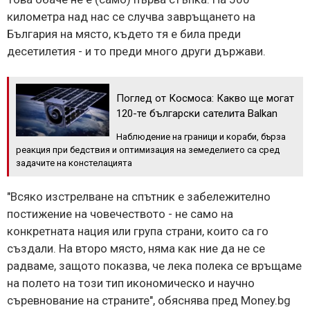
километра над нас се случва завръщането на
България на място, където тя е била преди
десетилетия - и то преди много други държави.
Поглед от Космоса: Какво ще могат
120-те български сателита Balkan
Наблюдение на граници и кораби, бърза
реакция при бедствия и оптимизация на земеделието са сред
задачите на констелацията
"Всяко изстрелване на спътник е забележително
постижение на човечеството - не само на
конкретната нация или група страни, които са го
създали. На второ място, няма как ние да не се
радваме, защото показва, че лека полека се връщаме
на полето на този тип икономическо и научно
съревнование на страните", обяснява пред Money.bg