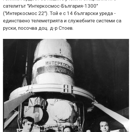
сателитът "Интеркосмос-България-1300"
("Интеркосмос 22"). Той е с 14 български уреда -
единствено телеметрията и служебните системи са
руски, посочва доц. д-р Стоев.