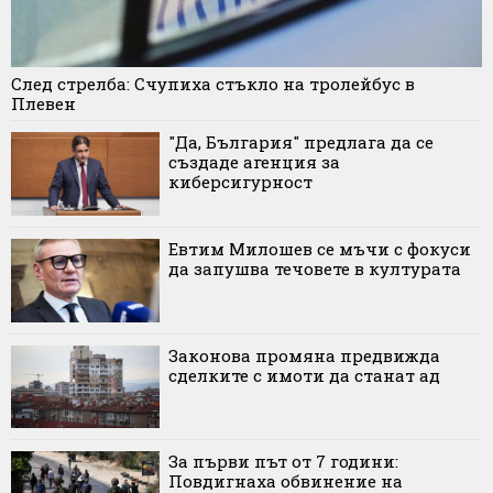
След стрелба: Счупиха стъкло на тролейбус в
Плевен
"Да, България" предлага да се
създаде агенция за
киберсигурност
Евтим Милошев се мъчи с фокуси
да запушва течовете в културата
Законова промяна предвижда
сделките с имоти да станат ад
За първи път от 7 години:
Повдигнаха обвинение на