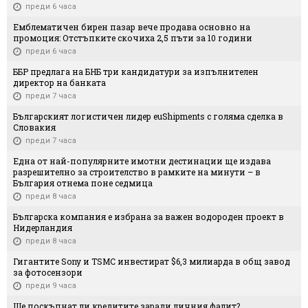
преди 6 часа
Емблематичен бирен пазар вече продава основно на
промоция: Отстъпките скочиха 2,5 пъти за 10 години
преди 6 часа
ББР предлага на БНБ три кандидатури за изпълнителен
директор на банката
преди 7 часа
Българският логистичен лидер euShipments с голяма сделка в
Словакия
преди 7 часа
Една от най-популярните имотни дестинации ще издава
разрешително за строителство в рамките на минути – в
България отнема поне седмица
преди 8 часа
Българска компания е избрана за важен водороден проект в
Нидерландия
преди 8 часа
Гигантите Sony и TSMC инвестират $6,3 милиарда в общ завод
за фотосензори
преди 9 часа
Ще поскъпнат ли кредитите заради личния фалит?