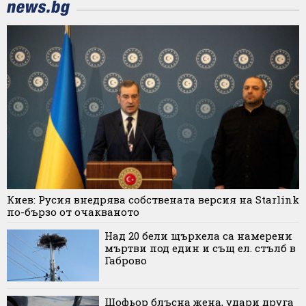
Киев: Русия внедрява собствената версия на Starlink
по-бързо от очакваното
Над 20 бели щъркела са намерени
мъртви под един и същ ел. стълб в
Габрово
Шофьор блъсна жена, удари друга