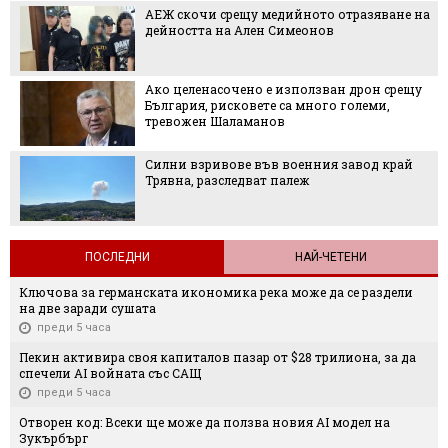
АЕЖ скочи срещу медийното отразяване на
дейността на Ален Симеонов
Ако целенасочено е използван дрон срещу
България, рисковете са много големи,
тревожен Шаламанов
Силни взривове във военния завод край
Трявна, разследват палеж
ПОСЛЕДНИ
НАЙ-ЧЕТЕНИ
Ключова за германската икономика река може да се раздели
на две заради сушата
преди 5 часа
Пекин активира своя капиталов пазар от $28 трилиона, за да
спечели AI войната със САЩ
преди 5 часа
Отворен код: Всеки ще може да ползва новия AI модел на
Зукърбърг