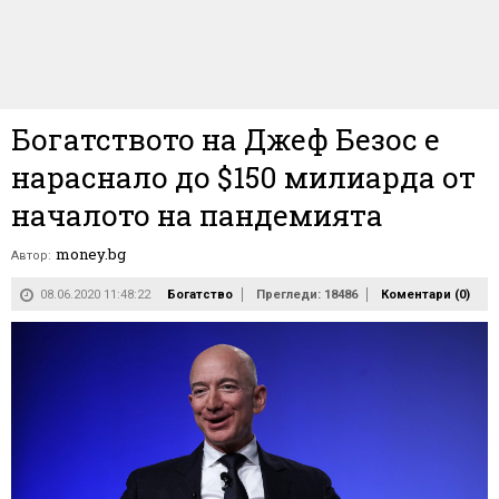
Богатството на Джеф Безос е
нараснало до $150 милиарда от
началото на пандемията
money.bg
Автор:
08.06.2020 11:48:22
Богатство
Прегледи: 18486
Коментари (
0
)