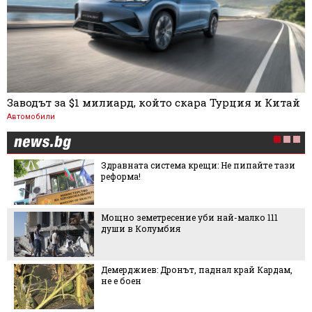
Заводът за $1 милиард, който скара Турция и Китай
Автомобили
Здравната система крещи: Не пипайте тази
реформа!
Мощно земетресение уби най-малко 111
души в Колумбия
Демерджиев: Дронът, паднал край Кардам,
не е боен