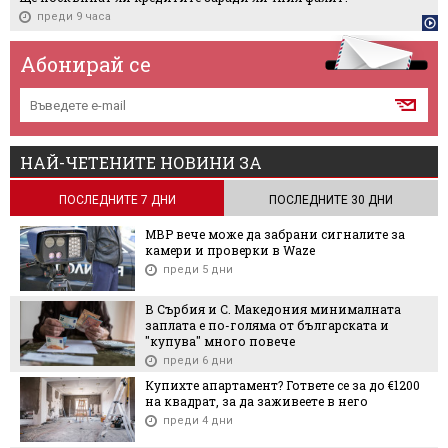
преди 9 часа
Абонирай се
НАЙ-ЧЕТЕНИТЕ НОВИНИ ЗА
ПОСЛЕДНИТЕ 7 ДНИ
ПОСЛЕДНИТЕ 30 ДНИ
МВР вече може да забрани сигналите за
камери и проверки в Waze
преди 5 дни
В Сърбия и С. Македония минималната
заплата е по-голяма от българската и
"купува" много повече
преди 6 дни
Купихте апартамент? Гответе се за до €1200
на квадрат, за да заживеете в него
преди 4 дни