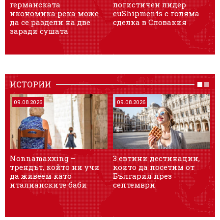
германската
логистичен лидер
п
икономика река може
euShipments с голяма
да се раздели на две
сделка в Словакия
О
заради сушата
п
ИСТОРИИ
09.08.2026
09.08.2026
Nonnamaxxing –
3 евтини дестинации,
9
трендът, който ни учи
които да посетим от
к
да живеем като
България през
п
италианските баби
септември