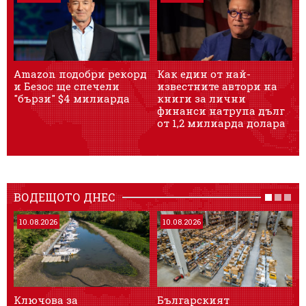
Amazon подобри рекорд
Как един от най-
М
и Безос ще спечели
известните автори на
"бързи" $4 милиарда
книги за лични
И
финанси натрупа дълг
ч
от 1,2 милиарда долара
ВОДЕЩОТО ДНЕС
10.08.2026
10.08.2026
Ключова за
Българският