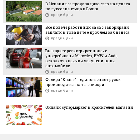
В Испания се продава цяло село на цената
на луксозна къща в Бояна
преди 6 дни
Все повече работници са със запорирани
заплати и това вече е проблем за бизнеса
преди 6 дни
Българите регистрират повече
употребявани Mercedes, BMW и Audi,
отколкото всички закупени нови
автомобили
преди 6 дни
Фалира "Квант" - единственият руски
производител на телевизори
преди 6 дни
Онлайн супермаркет и хранителен магазин