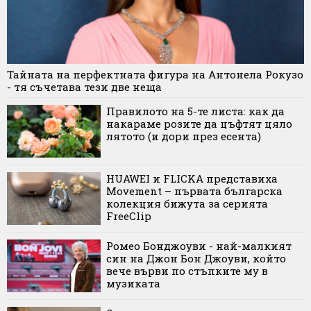
Тайната на перфектната фигура на Антонела Рокузо
- тя съчетава тези две неща
Правилото на 5-те листа: как да
накараме розите да цъфтят цяло
лятото (и дори през есента)
HUAWEI и FLICKA представиха
Movement – първата българска
колекция бижута за серията
FreeClip
Ромео Бонджоуви - най-малкият
син на Джон Бон Джоуви, който
вече върви по стъпките му в
музиката