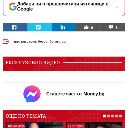
Добави ни в предпочитани източници в
→
Google
6
8
пари
,
класация
,
безос
,
богатство
ЕКСКЛУЗИВНО ВИДЕО
Станете част от Money.bg
ОЩЕ ПО ТЕМАТА
05.08.2026
19.07.2026