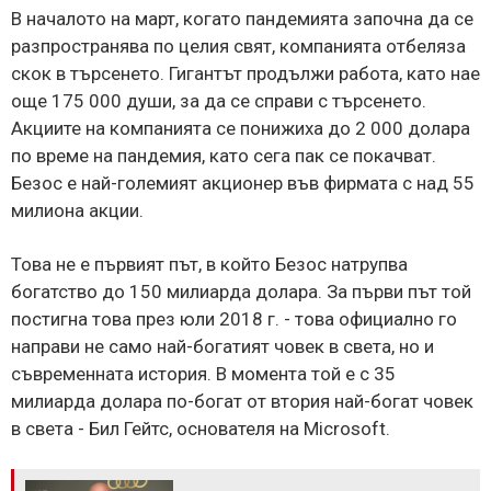
В началото на март, когато пандемията започна да се
разпространява по целия свят, компанията отбеляза
скок в търсенето. Гигантът продължи работа, като нае
още 175 000 души, за да се справи с търсенето.
Акциите на компанията се понижиха до 2 000 долара
по време на пандемия, като сега пак се покачват.
Безос е най-големият акционер във фирмата с над 55
милиона акции.
Това не е първият път, в който Безос натрупва
богатство до 150 милиарда долара. За първи път той
постигна това през юли 2018 г. - това официално го
направи не само най-богатият човек в света, но и
съвременната история. В момента той е с 35
милиарда долара по-богат от втория най-богат човек
в света - Бил Гейтс, основателя на Microsoft.