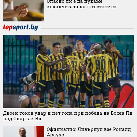
Опасно ли е да пукаме
кокалчетата на пръстите си
Двоен токов удар и пет гола при победа на Ботев Пд
над Спартак Вн
Официално: Ливърпул взе Роналд
Араухо