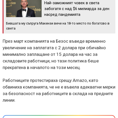
Най-заможният човек в света
забогатя с над $6 милиарда за ден
насред пандемията
Бившата му съпруга Макензи вече на 18-то място по богатсво в
света
През март компанията на Безос въведе временно
увеличение на заплатата с 2 долара при обичайно
минимално заплащане от 15 долара на час за
складовите работници, но тази политика беше
прекратена в началото на този месец.
Работниците протестираха срещу Amazo, като
обвиниха компанията, че не е въвела адекватни мерки
за безопасност на работниците в склада на предните
линии.