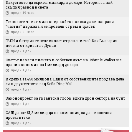
Изкуството да скриеш милиарди долари: История за най-
скъпия развод в света
преди 19 часа
Технологичният милионер, който поиска да си направи
"частна" държава и се провали с гръм и трясък
преди 21 часа
"ВЕИ и батериите вече са част от решението": Как България
печели от кризата с Дунав
преди 1 ден
Светът намали пиенето и собственикът на Johnnie Walker ще
прави икономии за 1 милиард долара
преди 1 ден
В сделка за €50 милиона: Един от собствениците продава дела
си в дружеството зад Sofia Ring Mall
преди 1 ден
Законопроект за гигантски глоби вдига дрон сектора на бунт
преди 1 ден
САЩ дават $1,2 милиарда на компания, за да... изостави
проектите си
преди 1 ден