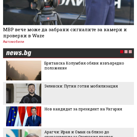
МВР вече може да забрани сигналите за камери и
проверки в Waze
Автомобили
Британска Колумбия обяви извънредно
положение
Зеленски: Путин готви мобилизация
Нов кандидат за президент на Унгария
Арагчи: Иран и Оман са близо до
споразумение за Ормузкия проток