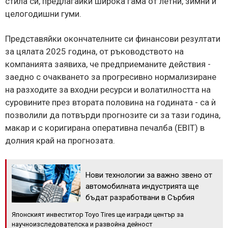
стила си, предлагайки широка гама от летни, зимни и
целогодишни гуми.
Представяйки окончателните си финансови резултати
за цялата 2025 година, от ръководството на
компанията заявиха, че предприеманите действия -
заедно с очакването за прогресивно нормализиране
на разходите за входни ресурси и волатилността на
суровините през втората половина на годината - са ѝ
позволили да потвърди прогнозите си за тази година,
макар и с коригирана оперативна печалба (EBIT) в
долния край на прогнозата.
Нови технологии за важно звено от
автомобилната индустрията ще
бъдат разработвани в Сърбия
Японският инвеститор Toyo Tires ще изгради център за
научноизследователска и развойна дейност