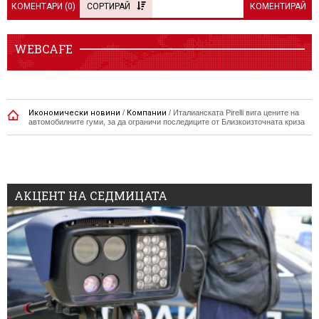
КОМЕНТАРИ (
0
)
СОРТИРАЙ
КОМЕНТИРАЙ
WEBCAFE
Икономически новини
/
Компании
/
Италианската Pirelli вига цените на
автомобилните гуми, за да ограничи последиците от Близкоизточната криза
АКЦЕНТ НА СЕДМИЦАТА