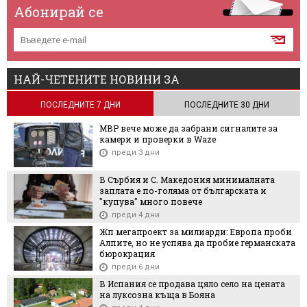
Абонирай се
НАЙ-ЧЕТЕНИТЕ НОВИНИ ЗА
ПОСЛЕДНИТЕ 7 ДНИ
ПОСЛЕДНИТЕ 30 ДНИ
МВР вече може да забрани сигналите за
камери и проверки в Waze
преди 3 дни
В Сърбия и С. Македония минималната
заплата е по-голяма от българската и
"купува" много повече
преди 4 дни
Жп мегапроект за милиарди: Европа проби
Алпите, но не успява да пробие германската
бюрокрация
преди 6 дни
В Испания се продава цяло село на цената
на луксозна къща в Бояна