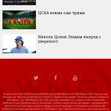
ЦСКА взима още трима
Никола Цолов: Гледам напред с
увереност
Всички текстове публикувани в Money.bg са собственост на "Уеб Медия Груп" АД и са под
закрила на "Закона за авторското право и сродните му права". Всички снимки и видеа са
собственост на "Уеб Медия Груп" АД, разпространяват се с лиценз, който позволява
свободното им ползване или се използват на база лицензионни договори. Съдържанието,
включително текстове, снимки и видео не могат да бъдат използвани и копирани без
изричното писмено разрешение на "Уеб Медия Груп" АД, включително с цел агрегиране на