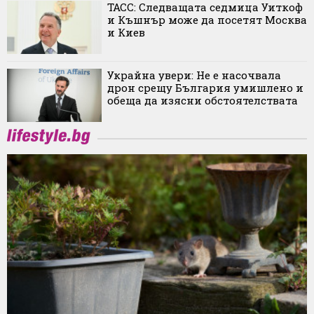
ТАСС: Следващата седмица Уиткоф
и Къшнър може да посетят Москва
и Киев
Украйна увери: Не е насочвала
дрон срещу България умишлено и
обеща да изясни обстоятелствата