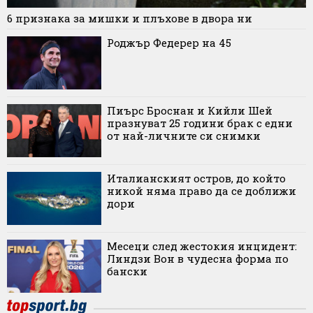
6 признака за мишки и плъхове в двора ни
Роджър Федерер на 45
Пиърс Броснан и Кийли Шей
празнуват 25 години брак с едни
от най-личните си снимки
Италианският остров, до който
никой няма право да се доближи
дори
Месеци след жестокия инцидент:
Линдзи Вон в чудесна форма по
бански