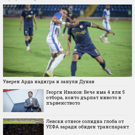
Уверен Арда надигра и занули Дунав
Георги Иванов: Вече има 4 или 5
отбора, които дърпат нивото в
първенството
Левски отнесе солидна глоба от
УЕФА заради обиден транспарант