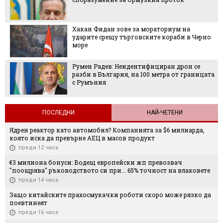
Хакан Фидан зове за мораториум на
ударите срещу търговските кораби в Черно
море
Румен Радев: Неидентифициран дрон се
разби в България, на 100 метра от границата
с Румъния
ПОСЛЕДНИ
НАЙ-ЧЕТЕНИ
Ядрен реактор като автомобил? Компанията за $6 милиарда,
която иска да превърне АЕЦ в масов продукт
преди 12 часа
€3 милиона бонуси: Водещ европейски жп превозвач
"поощрява" ръководството си при... 65% точност на влаковете
преди 14 часа
Защо китайските прахосмукачки роботи скоро може рязко да
поевтинеят
преди 16 часа