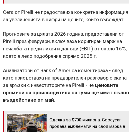
Сега от Pirelli не предоставиха конкретна информация
за увеличенията в цифри на цените, които въвеждат.
Прогнозите за цялата 2026 година, предоставени от
Pirelli през февруари, включваха коригиран марж на
печалбата преди лихви и данъци (EBIT) от около 16%,
което е леко подобрение спрямо 2025 г.
Анализатори от Bank of America коментираха - след
като присъстваха на предварителен разговор с екипа
за връзки с инвеститорите на Pirelli - че
ценовите
промени
на производителя на гуми ще имат пълно
въздействие от май
.
Сделка за $700 милиона: Goodyear
продава емблематична своя марка в