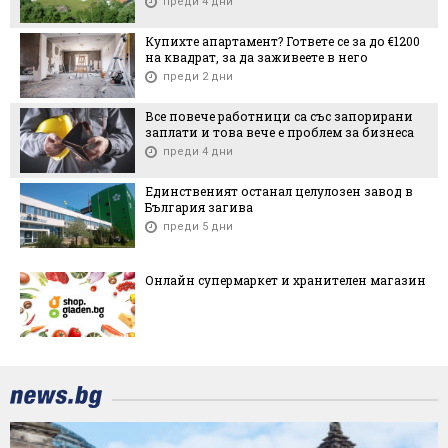
преди 4 дни
Купихте апартамент? Гответе се за до €1200
на квадрат, за да заживеете в него
преди 2 дни
Все повече работници са със запорирани
заплати и това вече е проблем за бизнеса
преди 4 дни
Единственият останал целулозен завод в
България загива
преди 5 дни
Онлайн супермаркет и хранителен магазин