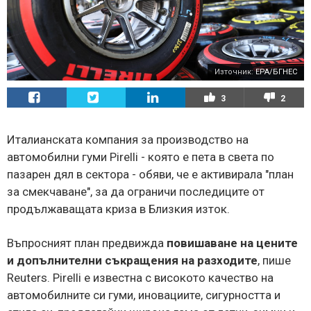
Източник:
EPA/БГНЕС
3
2
Италианската компания за производство на
автомобилни гуми Pirelli - която е пета в света по
пазарен дял в сектора - обяви, че е активирала "план
за смекчаване", за да ограничи последиците от
продължаващата криза в Близкия изток.
Въпросният план предвижда
повишаване на цените
и допълнителни съкращения на разходите
, пише
Reuters. Pirelli е известна с високото качество на
автомобилните си гуми, иновациите, сигурността и