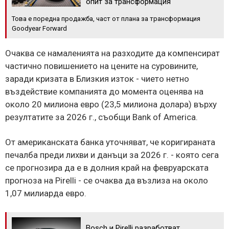
опит за трансформация
Това е поредна продажба, част от плана за трансформация
Goodyear Forward
Очаква се намаленията на разходите да компенсират
частично повишението на цените на суровините,
заради кризата в Близкия изток - чието нетно
въздействие компанията до момента оценява на
около 20 милиона евро (23,5 милиона долара) върху
резултатите за 2026 г., съобщи Bank of America.
От американската банка уточняват, че коригираната
печалба преди лихви и данъци за 2026 г. - която сега
се прогнозира да е в долния край на февруарската
прогноза на Pirelli - се очаква да възлиза на около
1,07 милиарда евро.
Bosch и Pirelli разработват