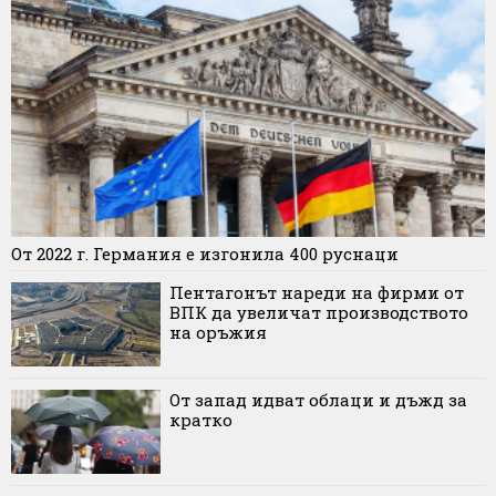
От 2022 г. Германия е изгонила 400 руснаци
Пентагонът нареди на фирми от
ВПК да увеличат производството
на оръжия
От запад идват облаци и дъжд за
кратко