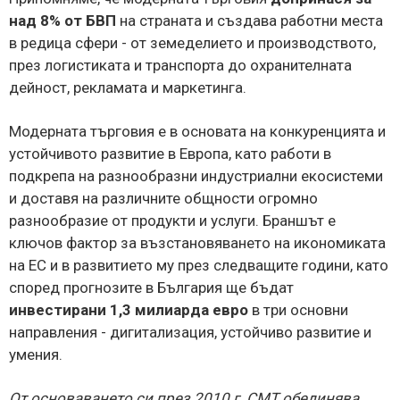
над 8% от БВП
на страната и създава работни места
в редица сфери - от земеделието и производството,
през логистиката и транспорта до охранителната
дейност, рекламата и маркетинга.
Модерната търговия е в основата на конкуренцията и
устойчивото развитие в Европа, като работи в
подкрепа на разнообразни индустриални екосистеми
и доставя на различните общности огромно
разнообразие от продукти и услуги. Браншът е
ключов фактор за възстановяването на икономиката
на ЕС и в развитието му през следващите години, като
според прогнозите в България ще бъдат
инвестирани 1,3 милиарда евро
в три основни
направления - дигитализация, устойчиво развитие и
умения.
От основаването си през 2010 г. СМТ обединява