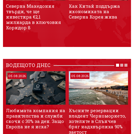
Северна Македония
Как Китай поддържа
Е
твърди, че ще
икономиката на
с
инвестира €2,1
Северна Корея жива
м
милиарда в ключовия
н
Коридор 8
ф
ВОДЕЩОТО ДНЕС
05.08.2026
05.08.2026
Любимата компания на
Късните резервации
T
правителства и служби
владеят Черноморието,
р
скочи с 30% за ден. Защо
хотелите в Слънчев
м
Европа не я иска?
бряг надхвърлиха 90%
с
заетост
г