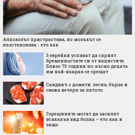
Алкохолът пристрастява, но мозъкът се
възстановява - ето как
3 еврейки успяват да скрият
бременностите си от нацистите.
Близо 70 години по-късно децата
им най-накрая се срещат
Сандвич с домати: лесна, бърза и
свежа вечеря за лятото
Горещините могат да засилят
всякакъв вид болка – ето как и
защо