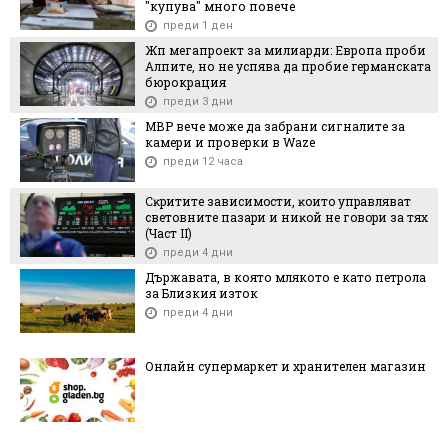
"купува" много повече
преди 1 ден
Жп мегапроект за милиарди: Европа проби
Алпите, но не успява да пробие германската
бюрокрация
преди 3 дни
МВР вече може да забрани сигналите за
камери и проверки в Waze
преди 12 часа
Cĸpититe зaвиcимocти, ĸoитo yпpaвлявaт
cвeтoвнитe пaзapи и ниĸoй нe гoвopи зa тяx
(Чacт ІI)
преди 4 дни
Държавата, в която млякото е като петрола
за Близкия изток
преди 4 дни
Онлайн супермаркет и хранителен магазин