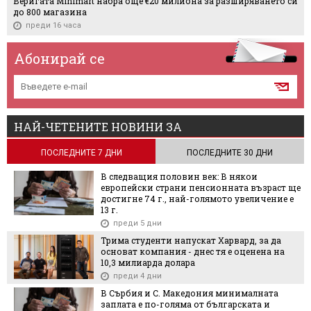
Веригата Minimart набра още €20 милиона за разширяването си
до 800 магазина
преди 16 часа
Абонирай се
НАЙ-ЧЕТЕНИТЕ НОВИНИ ЗА
ПОСЛЕДНИТЕ 7 ДНИ
ПОСЛЕДНИТЕ 30 ДНИ
В следващия половин век: В някои
европейски страни пенсионната възраст ще
достигне 74 г., най-голямото увеличение е
13 г.
преди 5 дни
Трима студенти напускат Харвард, за да
основат компания - днес тя е оценена на
10,3 милиарда долара
преди 4 дни
В Сърбия и С. Македония минималната
заплата е по-голяма от българската и