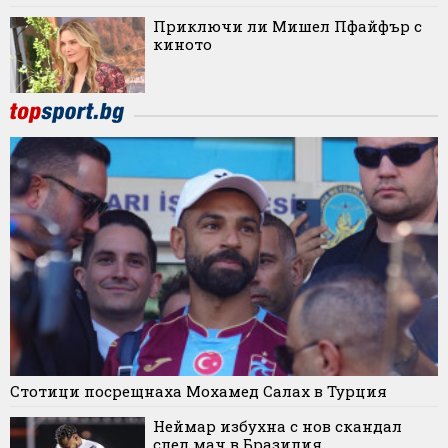
Приключи ли Мишел Пфайфър с
киното
Стотици посрещнаха Мохамед Салах в Турция
Неймар избухна с нов скандал
след мач в Бразилия