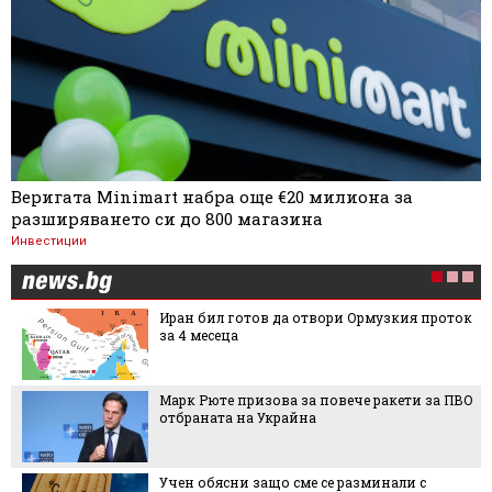
Веригата Minimart набра още €20 милиона за
разширяването си до 800 магазина
Инвестиции
Иран бил готов да отвори Ормузкия проток
за 4 месеца
Марк Рюте призова за повече ракети за ПВО
отбраната на Украйна
Учен обясни защо сме се разминали с