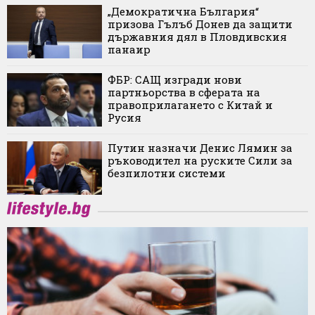
„Демократична България“
призова Гълъб Донев да защити
държавния дял в Пловдивския
панаир
ФБР: САЩ изгради нови
партньорства в сферата на
правоприлагането с Китай и
Русия
Путин назначи Денис Лямин за
ръководител на руските Сили за
безпилотни системи