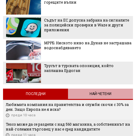
горещите вълни
Съдът на ЕС допусна забрана на сигналите
за полицейски проверки в Waze и други
приложения
МРРБ: Ниското ниво на Дунав не застрашава
водоснабдяването
Трусът в турската опозиция, който
заплашва Ердоган
ПОСЛЕДНИ
НАЙ-ЧЕТЕНИ
Любимата компания на правителства и служби скочи с 30% за
ден. Защо Европа не я иска?
преди 10 часа
Tesco може да се раздели с над 560 магазина, а собственикът на
най-големия търговец у нас е сред кандидатите
преди 11 часа