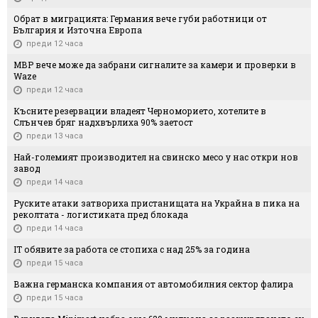
Обрат в миграцията: Германия вече губи работници от
България и Източна Европа
преди 12 часа
МВР вече може да забрани сигналите за камери и проверки в
Waze
преди 12 часа
Късните резервации владеят Черноморието, хотелите в
Слънчев бряг надхвърлиха 90% заетост
преди 13 часа
Най-големият производител на свинско месо у нас откри нов
завод
преди 14 часа
Руските атаки затвориха пристанищата на Украйна в пика на
реколтата - логистиката пред блокада
преди 14 часа
IT обявите за работа се стопиха с над 25% за година
преди 15 часа
Важна германска компания от автомобилния сектор фалира
преди 15 часа