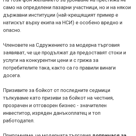
само на определени пазарни участници, но и на някои
държавни институции (най-крещящият пример е
натискът върху екипа на НСИ) е особено вредно и
опасно.
Членовете на Сдружението за модерна търговия
заявяват, че ще продължат да предоставят стоки и
услуги на конкурентни цени и с грижа за
потребителите така, както са го правили винаги
досега.
Призивите за бойкот от последните седмици
тълкуваме като призиви за бойкот на честния,
прозрачен и отговорен бизнес - значителен
инвеститор, изряден данъкоплатец и топ
работодател.
Припомняме, че модерната търговия
допринася за