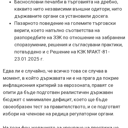
Баснословни печалби в търговията на дребно,
каквито нито независими външни одитори, нито
държавните органи са установили досега.
Пазарното поведение на големите търговски
вериги, което напълно съответства на
разпоредбите на ЗЗК по отношение на забранени
споразумение, решения и съгласувани практики,
потвърдено и с Решение на КЗК №АКТ-81-
23.01.2025 г.
Едва ли е случайно, че всичко това се случва в
момент, в който държавата ни е на прага да покрие
инфлационния критерий за еврозоната, правят се
опити да бъде подготвен реалистичен държавен
бюджет с минимален дефицит, което ще бъде
своеобразен тест за правителството, и се подготвят
избори на членове на редица регулаторни органи.
На този фон желанието за уронване на престижа не