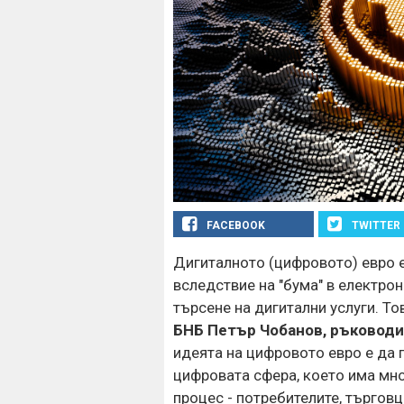
FACEBOOK
TWITTER
Дигиталното (цифровото) евро е
вследствие на "бума" в електро
търсене на дигитални услуги. То
БНБ Петър Чобанов, ръководи
идеята на цифровото евро е да 
цифровата сфера, което има мно
процес - потребителите, търговц