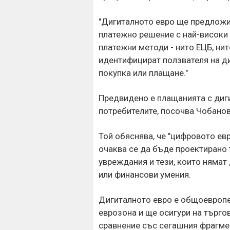
"Дигиталното евро ще предложи 
платежно решение с най-високи 
платежни методи - нито ЕЦБ, ни
идентифицират ползвателя на ди
покупка или плащане."
Предвидено е плащанията с диг
потребителите, посочва Чобанов
Той обяснява, че "цифровото ев
очаква се да бъде проектирано т
увреждания и тези, които нямат
или финансови умения.
Дигиталното евро е общоевропе
еврозона и ще осигури на търгов
сравнение със сегашния фрагме