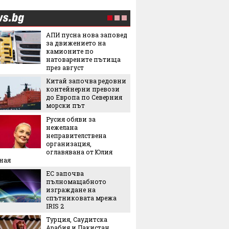
АПИ пусна нова заповед
Лятнат
за движението на
задълж
камионите по
със себ
натоварените пътища
през август
Легенда
Китай започва редовни
легенда
контейнерни превози
Matador
до Европа по Северния
наследс
морски път
Royal
Русия обяви за
Най-оч
нежелана
кинопр
неправителствена
организация,
оглавявана от Юлия
Ели Го
ная
на Янк
ЕС започва
5 нови
пълномащабното
седмиц
изграждане на
Защо ч
спътниковата мрежа
често 
IRIS 2
избор 
Турция, Саудитска
Арабия и Пакистан