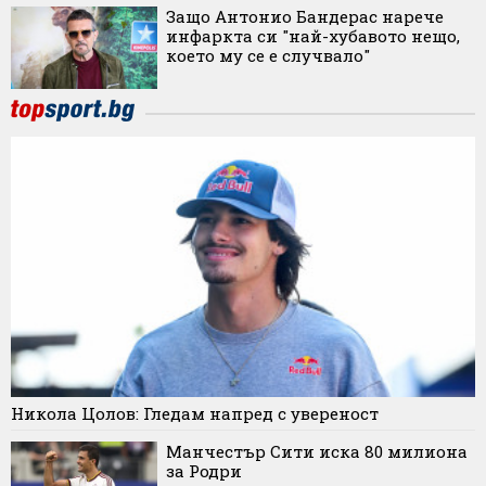
Защо Антонио Бандерас нарече
инфаркта си "най-хубавото нещо,
което му се е случвало"
Никола Цолов: Гледам напред с увереност
Манчестър Сити иска 80 милиона
за Родри