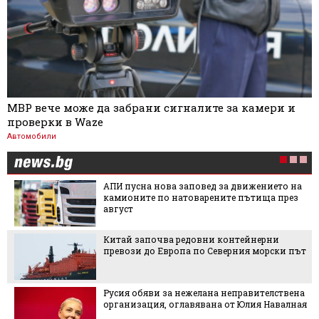
МВР вече може да забрани сигналите за камери и
проверки в Waze
Автомобили
АПИ пусна нова заповед за движението на
камионите по натоварените пътища през
август
Китай започва редовни контейнерни
превози до Европа по Северния морски път
Русия обяви за нежелана неправителствена
организация, оглавявана от Юлия Навалная