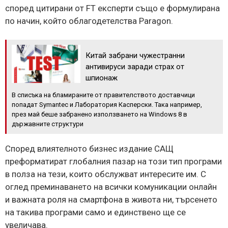
според цитирани от FT експерти също е формулирана
по начин, който облагодетелства Paragon.
Китай забрани чужестранни
антивируси заради страх от
шпионаж
В списъка на бламираните от правителството доставчици
попадат Symantec и Лаборатория Касперски. Така например,
през май беше забранено използването на Windows 8 в
държавните структури
Според влиятелното бизнес издание САЩ
преформатират глобалния пазар на този тип програми
в полза на тези, които обслужват интересите им. С
оглед преминаването на всички комуникации онлайн
и важната роля на смартфона в живота ни, търсенето
на такива програми само и единствено ще се
увеличава.