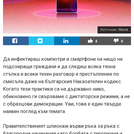
Източник:
iStock
4
0
Да инфектираш компютри и смартфони на нищо не
подозиращи граждани и да следиш всяка тяхна
стъпка и всеки техен разговор е престъпление по
смисъла даже на българския Наказателен кодекс.
Когато тези практики са на държавно ниво,
обикновено ги свързваме с диктаторски режими, а не
с образцови демокрации. Уви, това е един твърде
наивен поглед към темата.
Правителственият шпионаж върви ръка за ръка с
благородни начинания като борбата с тероризма и