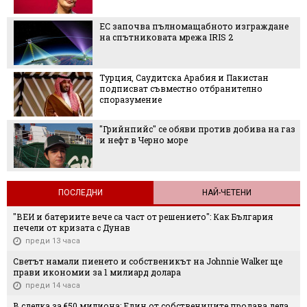
ЕС започва пълномащабното изграждане
на спътниковата мрежа IRIS 2
Турция, Саудитска Арабия и Пакистан
подписват съвместно отбранително
споразумение
"Грийнпийс" се обяви против добива на газ
и нефт в Черно море
ПОСЛЕДНИ
НАЙ-ЧЕТЕНИ
"ВЕИ и батериите вече са част от решението": Как България
печели от кризата с Дунав
преди 13 часа
Светът намали пиенето и собственикът на Johnnie Walker ще
прави икономии за 1 милиард долара
преди 14 часа
В сделка за €50 милиона: Един от собствениците продава дела