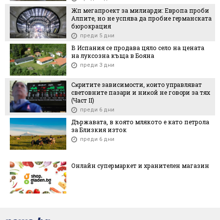
Жп мегапроект за милиарди: Европа проби
Алпите, но не успява да пробие германската
бюрокрация
преди 5 дни
В Испания се продава цяло село на цената
на луксозна къща в Бояна
преди 3 дни
Cĸpититe зaвиcимocти, ĸoитo yпpaвлявaт
cвeтoвнитe пaзapи и ниĸoй нe гoвopи зa тяx
(Чacт ІI)
преди 6 дни
Държавата, в която млякото е като петрола
за Близкия изток
преди 6 дни
Онлайн супермаркет и хранителен магазин