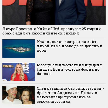
Пиърс Броснан и Кийли Шей празнуват 25 години
брак с едни от най-личните си снимки
Италианският остров, до който
никой няма право да се доближи
дори
Месеци след жестокия инцидент:
Линдзи Вон в чудесна форма по
бански
След раздялата със съпругата си -
братът на Анджелина Джоли с
изненадващо признание за
сексуалността си