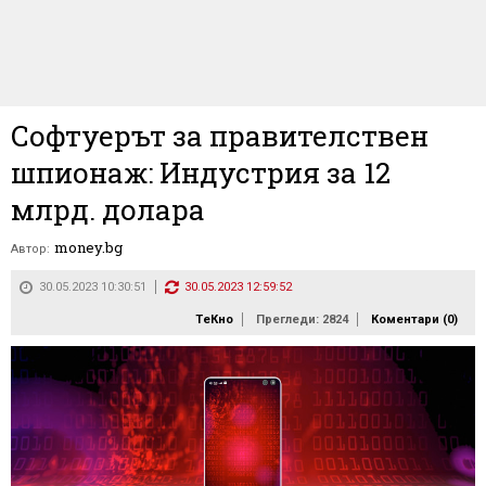
Софтуерът за правителствен
шпионаж: Индустрия за 12
млрд. долара
money.bg
Автор:
30.05.2023 10:30:51
30.05.2023 12:59:52
ТеКно
Прегледи: 2824
Коментари (
0
)