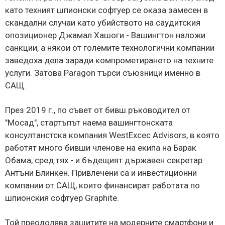
като техният шпионски софтуер се оказа замесен в
скандални случаи като убийството на саудитския
опозиционер Джамал Хашоги - Вашингтон наложи
санкции, а някои от големите технологични компании
заведоха дела заради компрометирането на техните
услуги. Затова Paragon търси съюзници именно в
САЩ.
През 2019 г., по съвет от бивш ръководител от
"Мосад", стартъпът наема вашингтонската
консултанстска компания WestExcec Advisors, в която
работят много бивши членове на екипа на Барак
Обама, сред тях - и бъдещият държавен секретар
Антъни Блинкен. Привлечени са и инвестиционни
компании от САЩ, които финансират работата по
шпионския софтуер Graphite.
Той преодолява защитите на модерните смартфони и