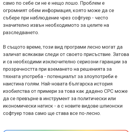
само по себе си не е нещо лошо. Проблем е
огромният обем информация, която може да се
събере при наблюдение чрез софтуер - често
значително извън необходимото за целите на
разследването.
В същото време, този вид програми лесно могат да
заличат всякакви следи от своето присъствие. Затова
и са необходими изключително сериозни гаранции за
прозрачността при вземането на решенията за
тяхната употреба - потенциалът за злоупотреби е
наистина голям. Най-новата българска история
изобилства от примери за това как дадено СРС може
да се превърне в инструмент за политически или
икономически натиск - а с новите видове шпионски
софтуер това само ще става все по-лесно.