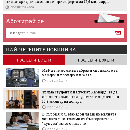
нискотарифни компании прие оферта за €6,6 милиарда
преди 20 часа
Абонирай се
НАЙ-ЧЕТЕНИТЕ НОВИНИ ЗА
ПОСЛЕДНИТЕ 7 ДНИ
ПОСЛЕДНИТЕ 30 ДНИ
МВР вече може да забрани сигналите за
камери и проверки в Waze
преди 2 дни
Трима студенти напускат Харвард, за да
основат компания - днес тя е оценена на
10,3 милиарда долара
преди 6 дни
В Сърбия и С. Македония минималната
заплата е по-голяма от българската и
"купува" много повече
преди 3 дни