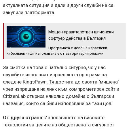
актуалната ситуация и дали и други служби не са
закупили платформата.
Мощен правителствен шпионски
софтуер действа в България
Програмата е дело на израелски
кибернаемници, използвана е от авторитарни режими
За сметка на това е напълно сигурно, че у нас
службите използват израелската програма за
следене KingsPawn. Тя достига до своята "мишена"
чрез изпращане на линк към компрометиран сайт и
CitizenLab откриха няколко домейна с български
названия, които са били използвани за тази цел.
От друга страна
: Използването на високите
технологии за целите на обществената сигурност