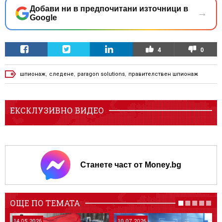
Добави ни в предпочитани източници в
→
Google
4
0
шпионаж
,
следене
,
paragon solutions
,
правителствен шпионаж
ЕКСКЛУЗИВНО ВИДЕО
Станете част от Money.bg
ОЩЕ ПО ТЕМАТА
14.05.2026
10.07.2026