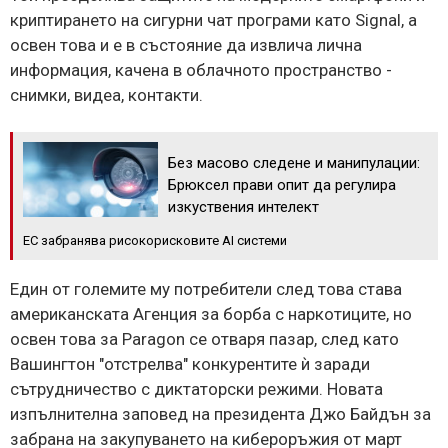
криптирането на сигурни чат програми като Signal, а
освен това и е в състояние да извлича лична
информация, качена в облачното пространство -
снимки, видеа, контакти.
Без масово следене и манипулации:
Брюксел прави опит да регулира
изкуствения интелект
ЕС забранява рисокорисковите AI системи
Един от големите му потребители след това става
американската Агенция за борба с наркотиците, но
освен това за Paragon се отваря пазар, след като
Вашингтон "отстрелва" конкурентите ѝ заради
сътрудничество с диктаторски режими. Новата
изпълнителна заповед на президента Джо Байдън за
забрана на закупуването на кибероръжия от март