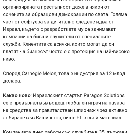
организираната престъпност даже в някои от
сочените за образцови демокрации по света. Голяма
част от софтуера за дигитално следене идва от
Израел, където с разработката му се занимават
компании на бивши служители от специалните
служби. Клиентите са всички, които могат да си
платят - а бизнесът често е с протекция на най-високо
ниво.
Според Carnegie Melon, това е индустрия за 12 млрд.
долара.
Какво ново
: Израелският стартъп Paragon Solutions
се е превърнал във водещ глобален играч на пазара
на средства за правителствен шпионаж чрез активно
лобиране във Вашингтон, пише FT в свой материал.
Компанията днес работи със службите в 35 държави,