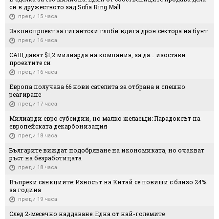
си в дружеството зад Sofia Ring Mall
преди 15 часа
Законопроект за гигантски глоби вдига дрон сектора на бунт
преди 16 часа
САЩ дават $1,2 милиарда на компания, за да... изостави
проектите си
преди 16 часа
Европа получава 66 нови сателита за отбрана и спешно
реагиране
преди 17 часа
Милиарди евро субсидии, но малко желаещи: Парадоксът на
европейската декарбонизация
преди 18 часа
Българите виждат подобряване на икономиката, но очакват
ръст на безработицата
преди 18 часа
Въпреки санкциите: Износът на Китай се повиши с близо 24%
за година
преди 19 часа
След 2-месечно наддаване: Една от най-големите