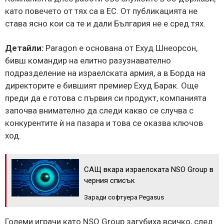
като повечето от тях са в ЕС. От публикацията не
става ясно кои са те и дали България не е сред тях.
Детайли:
Paragon е основана от Ехуд Шнеорсон,
бивш командир на елитно разузнавателно
подразделение на израелската армия, а в Борда на
директорите е бившият премиер Ехуд Барак. Още
преди да е готова с първия си продукт, компанията
започва внимателно да следи какво се случва с
конкурентите ѝ на пазара и това се оказва ключов
ход.
САЩ вкара израелската NSO Group в
черния списък
Заради софтуера Pegasus
Големи играчи като NSO Group загубиха всичко, след