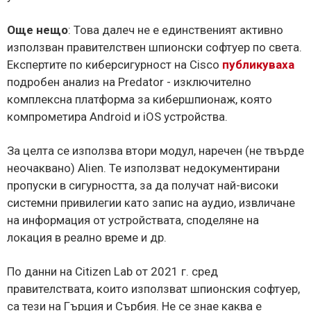
Още нещо
: Това далеч не е единственият активно
използван правителствен шпионски софтуер по света.
Експертите по киберсигурност на Cisco
публикуваха
подробен анализ на Predator - изключително
комплексна платформа за кибершпионаж, която
компрометира Android и iOS устройства.
За целта се използва втори модул, наречен (не твърде
неочаквано) Alien. Те използват недокументирани
пропуски в сигурността, за да получат най-високи
системни привилегии като запис на аудио, извличане
на информация от устройствата, споделяне на
локация в реално време и др.
По данни на Citizen Lab от 2021 г. сред
правителствата, които използват шпионския софтуер,
са тези на Гърция и Сърбия. Не се знае каква е