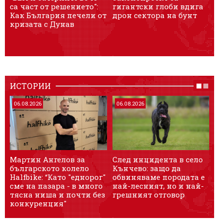
са част от решението":
гигантски глоби вдига
и
Как България печели от
дрон сектора на бунт
J
кризата с Дунав
п
ИСТОРИИ
06.08.2026
06.08.2026
Мартин Ангелов за
След инцидента в село
4
българското колело
Кънчево: защо да
л
Halfbike: “Като "еднорог"
обвиняваме породата е
сме на пазара - в много
най-лесният, но и най-
тясна ниша и почти без
грешният отговор
конкуренция"