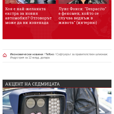
Коя е най-желаната
Луис Фонси: "Despacito"
О
екстра за новия
е феномен, който се
автомобил? Отговорът
случва веднъж в
може да ви изненада
живота" (интервю)
Икономически новини
/
ТеКно
/
Софтуерът за правителствен шпионаж:
Индустрия за 12 млрд. долара
АКЦЕНТ НА СЕДМИЦАТА