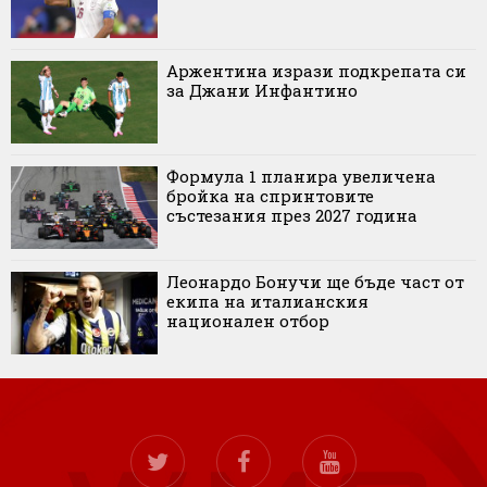
Аржентина изрази подкрепата си
за Джани Инфантино
Формула 1 планира увеличена
бройка на спринтовите
състезания през 2027 година
Леонардо Бонучи ще бъде част от
екипа на италианския
национален отбор