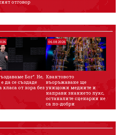
ият отговор
2026
06.08.2026
създаваме Бог“. Не,
Квантовото
 е да се създаде
въоръжаване ще
 класа от хора без
унищожи медиите и
а
направи знанието лукс,
останалите сценарии не
са по-добри