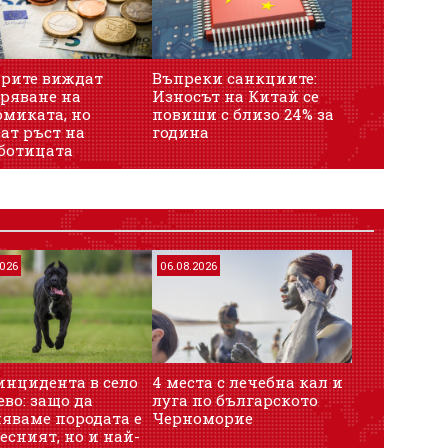
рите виждат
Въпреки санкциите:
ряване на
Износът на Китай се
миката, но
повиши с близо 24% за
ат ръст на
година
ботицата
2026
06.08.2026
инцидента в село
4 места с лечебна кал и
во: защо да
луга по българското
яваме породата е
Черноморие
есният, но и най-