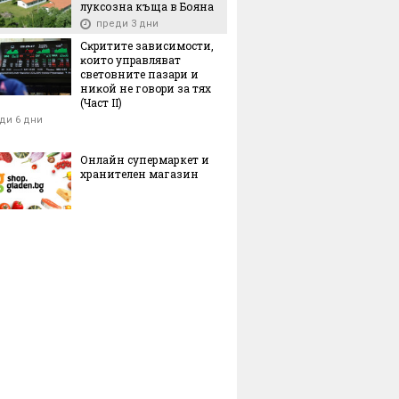
луксозна къща в Бояна
преди 3 дни
Cĸpититe зaвиcимocти,
ĸoитo yпpaвлявaт
cвeтoвнитe пaзapи и
ниĸoй нe гoвopи зa тяx
(Чacт ІI)
ди 6 дни
Онлайн супермаркет и
хранителен магазин