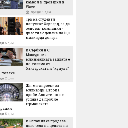
камери и проверки в
Waze
преди 1 ден
Трима студенти
напускат Харвард, за да
основат компания -
днес тя е оценена на 10,3
милиарда долара
ди 5 дни
В Сърбия и С.
Македония
минималната заплата е
по-голяма от
българската и "купува"
 повече
ди 2 дни
Жп мегапроект за
милиарди: Европа
проби Алпите, но не
успява да пробие
германската
крация
ди 5 дни
В Испания се продава
цяло село на цената на