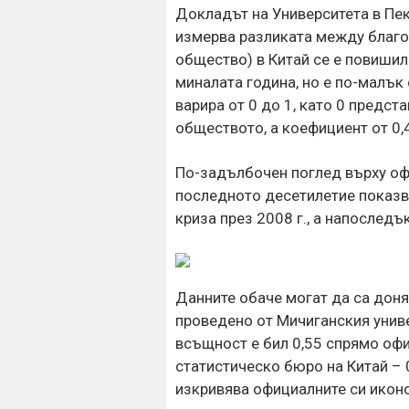
Докладът на Университета в Пек
измерва разликата между благо
общество) в Китай се е повишил 
миналата година, но е по-малък 
варира от 0 до 1, като 0 предс
обществото, а коефициент от 0,
По-задълбочен поглед върху офи
последното десетилетие показва
криза през 2008 г., а напослед
Данните обаче могат да са доня
проведено от Мичиганския униве
всъщност е бил 0,55 спрямо оф
статистическо бюро на Китай – 
изкривява официалните си икон