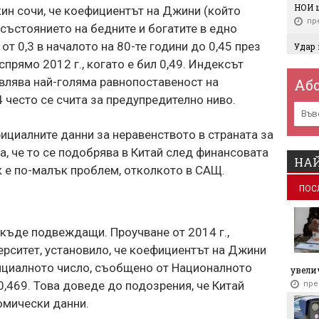
НОИ 
ин сочи, че коефициентът на Джини (който
пр
състоянието на бедните и богатите в едно
от 0,3 в началото на 80-те години до 0,45 през
Удар 
прои
спрямо 2012 г., когато е бил 0,49. Индексът
конце
тавлява най-голяма равнопоставеност на
Аб
пр
4 често се счита за предупредително ниво.
Трети
света
проек
циалните данни за неравенството в страната за
пр
, че то се подобрява в Китай след финансовата
НАЙ
ък е по-малък проблем, отколкото в САЩ.
Индус
зарад
ПОС
пр
„Замъ
къде подвеждащи. Проучване от 2014 г.,
осъд
санк
рситет, установило, че коефициентът на Джини
пр
ициалното число, съобщено от Националното
увелич
Купих
0,469. Това доведе до подозрения, че Китай
пре
на кв
омически данни.
пр