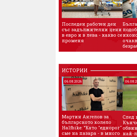
Последен работен ден
Бълга
със задължителни цени
подоб
в евро и в лева - какво се
иконо
променя
очакв
безра
ИСТОРИИ
06.08.2026
06.08.
Мартин Ангелов за
След 
българското колело
Кънче
Halfbike: “Като "еднорог"
обвин
сме на пазара - в много
най-л