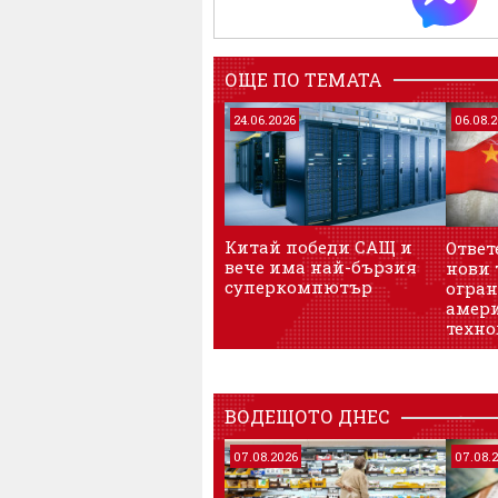
ОЩЕ ПО ТЕМАТА
24.06.2026
06.08.
Китай победи САЩ и
Ответ
вече има най-бързия
нови 
суперкомпютър
огран
амер
техно
ВОДЕЩОТО ДНЕС
07.08.2026
07.08.