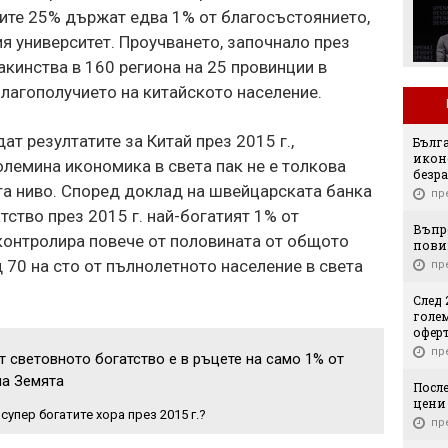
ите 25% държат едва 1% от благосъстоянието,
я университет. Проучването, започнало през
акинства в 160 региона на 25 провинции в
благополучието на китайското население.
т резултатите за Китай през 2015 г.,
Бълг
икон
олемина икономика в света пак не е толкова
безр
та ниво. Според доклад на швейцарската банка
пр
атство през 2015 г. най-богатият 1% от
Въпр
контролира повече от половината от общото
пови
 70 на сто от пълнолетното население в света
пр
След 
голе
оферт
пр
 световното богатство е в ръцете на само 1% от
на Земята
Посл
цени 
супер богатите хора през 2015 г.?
пр