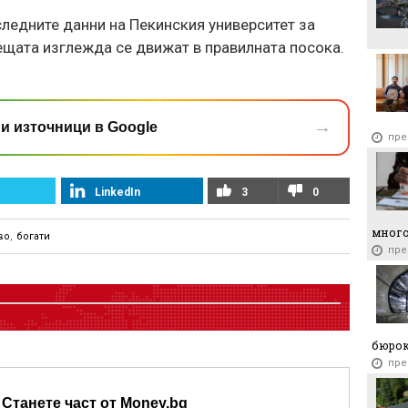
ледните данни на Пекинския университет за
нещата изглежда се движат в правилната посока.
→
и източници в Google
пре
LinkedIn
3
0
много
во
,
богати
пре
бюро
пре
Станете част от Money.bg