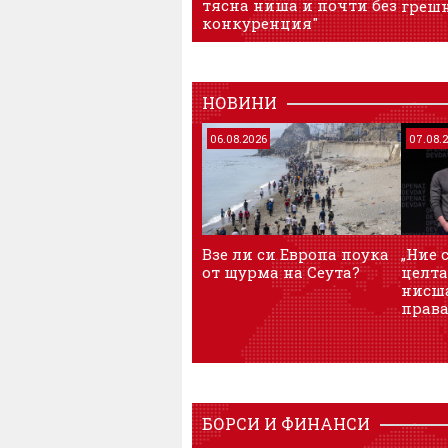
тясна ниша и почти без
грешн
конкуренция"
НОВИНИ
06.08.2026
07.08.
Взе ли си Европа поука
„Ние 
от щурма на Сеута?
целта
нисша
прав
БОРСИ И ФИНАНСИ