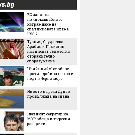
ЕС започва
пълномащабното
изграждане на
спътниковата мрежа
IRIS 2
Турция, Саудитска
Арабия и Пакистан
подписват съвместно
отбранително
споразумение
"Грийнпийс" се обяви
против добива на газ и
нефт в Черно море
Нивото на река Дунав
продължава да спада
Главният секретар на
МВР обеща интересни
разкрития