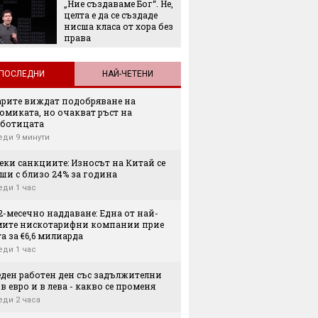
„Ние създаваме Бог“. Не,
целта е да се създаде
нисша класа от хора без
права
ПОСЛЕДНИ
НАЙ-ЧЕТЕНИ
арите виждат подобряване на
омиката, но очакват ръст на
аботицата
еди 9 минути
еки санкциите: Износът на Китай се
ши с близо 24% за година
еди 1 час
2-месечно наддаване: Една от най-
мите нискотарифни компании прие
а за €6,6 милиарда
еди 1 час
еден работен ден със задължителни
в евро и в лева - какво се променя
еди 2 часа