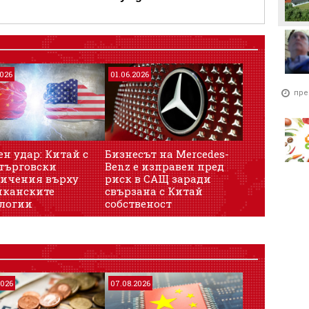
2026
01.06.2026
пре
ен удар: Китай с
Бизнесът на Mercedes-
търговски
Benz е изправен пред
ичения върху
риск в САЩ заради
иканските
свързана с Китай
логии
собственост
2026
07.08.2026