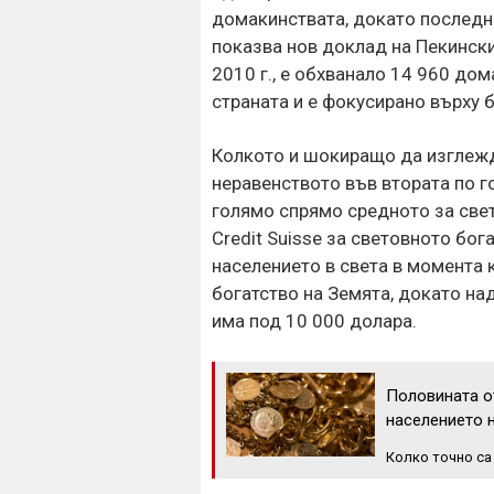
домакинствата, докато последн
показва нов доклад на Пекински
2010 г., е обхванало 14 960 дом
страната и е фокусирано върху 
Колкото и шокиращо да изглежда
неравенството във втората по г
голямо спрямо средното за све
Credit Suisse за световното бог
населението в света в момента 
богатство на Земята, докато над
има под 10 000 долара.
Половината от
населението 
Колко точно са 