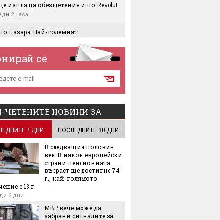
ще изплаща обезщетения и по Revolut
еди 2 часа
по пазара: Най-големият
зводител на кобалтови и медни
нтрати спря износа си за света
онирай се
еди 3 часа
ят по големина вносител на петрол в
 инвестира 2,5 милиарда долара в
т за биогаз
еди 3 часа
-ЧЕТЕНИТЕ НОВИНИ ЗА
трия за €220 милиарда е пред крах
и сушата в Германия
ЛЕДНИТЕ 7 ДНИ
ПОСЛЕДНИТЕ 30 ДНИ
еди 4 часа
В следващия половин
рсяване като от фабрика": Meta е
век: В някои европейски
ена да плати 567 милиона долара
страни пенсионната
ции
възраст ще достигне 74
еди 5 часа
г., най-голямото
ение е 13 г.
те апартамент? Гответе се за до €1200
ди 6 дни
адрат, за да заживеете в него
МВР вече може да
еди 19 часа
забрани сигналите за