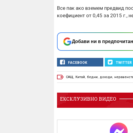
Все пак ако вземем предвид пос
коефициент от 0,45 за 2015 г., 
Добави ни в предпочитан
FACEBOOK
TWITTER
САЩ
,
Китай
,
бедни
,
доходи
,
неравенст
ЕКСКЛУЗИВНО ВИДЕО