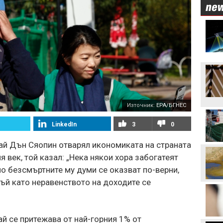
Източник:
EPA/БГНЕС
LinkedIn
3
0
ай Дън Сяопин отварял икономиката на страната
я век, той казал: „Нека някои хора забогатеят
но безсмъртните му думи се оказват по-верни,
тъй като неравенството на доходите се
ай се притежава от най-горния 1% от