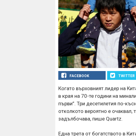
FACEBOOK
TWITTER
Когато върховният лидер на Кит
в края на 70-те години на минали
първи”. Три десетилетия по-къс
отколкото вероятно е очаквал, 
задълбочава, пише Quаrtz.
Една трета от богатството в Кит