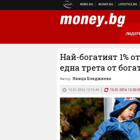
ЛИДЕР
Най-богатият 1% о
една трета от бога
Яница Бояджиева
Автор:
15.01.2016 12:15:40
15.01.2016 12:50:2