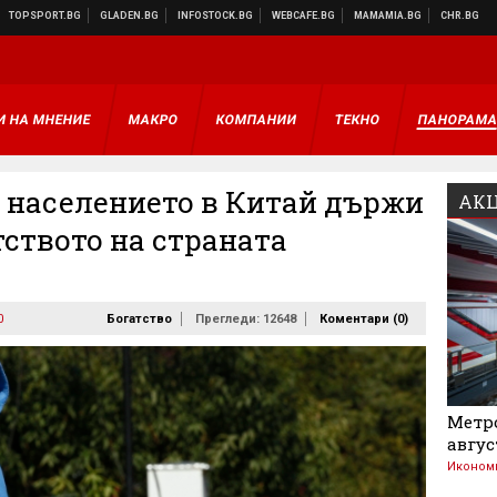
И НА МНЕНИЕ
МАКРО
КОМПАНИИ
ТЕКНО
ПАНОРАМ
т населението в Китай държи
АКЦ
тството на страната
0
Богатство
Прегледи: 12648
Коментари (
0
)
Метро
авгус
Иконом