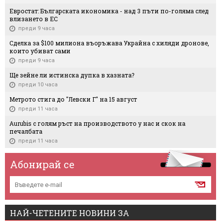
Евростат: Българската икономика - над 3 пъти по-голяма след
влизането в ЕС
преди 9 часа
Сделка за $100 милиона въоръжава Украйна с хиляди дронове,
които убиват сами
преди 9 часа
Ще зейне ли истинска дупка в хазната?
преди 10 часа
Метрото стига до "Левски Г" на 15 август
преди 11 часа
Aurubis с голям ръст на производството у нас и скок на
печалбата
преди 11 часа
Абонирай се
НАЙ-ЧЕТЕНИТЕ НОВИНИ ЗА