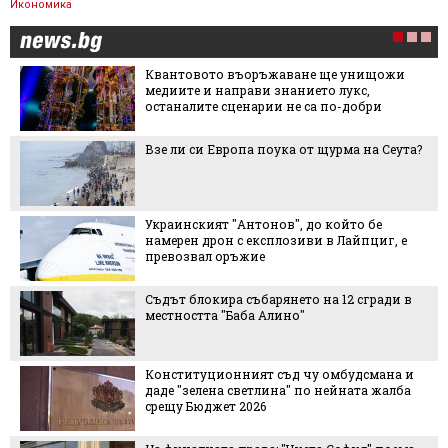
Икономика
Квантовото въоръжаване ще унищожи
медиите и направи знанието лукс,
останалите сценарии не са по-добри
Взе ли си Европа поука от щурма на Сеута?
Украинският "Антонов", до който бе
намерен дрон с експлозиви в Лайпциг, е
превозвал оръжие
Съдът блокира събарянето на 12 сгради в
местността "Баба Алино"
Конституционният съд чу омбудсмана и
даде "зелена светлина" по нейната жалба
срещу Бюджет 2026