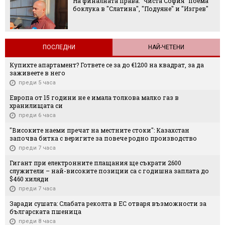
На финалната права: "Чиста София" поема
боклука в "Слатина", "Подуяне" и "Изгрев"
ПОСЛЕДНИ
НАЙ-ЧЕТЕНИ
Купихте апартамент? Гответе се за до €1200 на квадрат, за да
заживеете в него
преди 5 часа
Европа от 15 години не е имала толкова малко газ в
хранилищата си
преди 6 часа
"Високите наеми пречат на местните стоки": Казахстан
започва битка с веригите за повече родно производство
преди 7 часа
Гигант при електронните плащания ще съкрати 2600
служители – най-високите позиции са с годишна заплата до
$460 хиляди
преди 7 часа
Заради сушата: Слабата реколта в ЕС отваря възможности за
българската пшеница
преди 8 часа