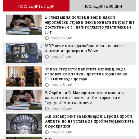
ПОСЛЕДНИТЕ 7 ДНИ
ПОСЛЕДНИТЕ 30 ДНИ
В следващия половин век: В някои
европейски страни пенсионната възраст ще
достигне 74 г., най-голямото увеличение е
13 г.
преди 6 дни
МВР вече може да забрани сигналите за
камери и проверки в Waze
преди 1 ден
Трима студенти напускат Харвард, за да
основат компания - днес тя е оценена на
10,3 милиарда долара
преди 5 дни
В Сърбия и С. Македония минималната
заплата е по-голяма от българската и
"купува" много повече
преди 2 дни
Жп мегапроект за милиарди: Европа проби
Алпите, но не успява да пробие германската
бюрокрация
преди 4 дни