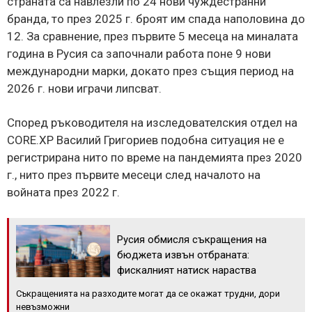
страната са навлезли по 24 нови чуждестранни
бранда, то през 2025 г. броят им спада наполовина до
12. За сравнение, през първите 5 месеца на миналата
година в Русия са започнали работа поне 9 нови
международни марки, докато през същия период на
2026 г. нови играчи липсват.
Според ръководителя на изследователския отдел на
CORE.XP Василий Григориев подобна ситуация не е
регистрирана нито по време на пандемията през 2020
г., нито през първите месеци след началото на
войната през 2022 г.
Русия обмисля съкращения на
бюджета извън отбраната:
фискалният натиск нараства
Съкращенията на разходите могат да се окажат трудни, дори
невъзможни