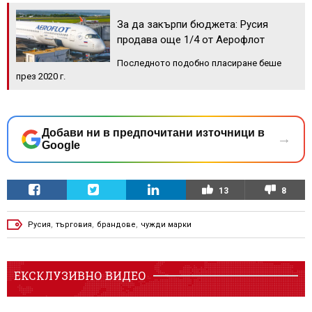
За да закърпи бюджета: Русия
продава още 1/4 от Аерофлот
Последното подобно пласиране беше
през 2020 г.
Добави ни в предпочитани източници в
→
Google
13
8
Русия
,
търговия
,
брандове
,
чужди марки
ЕКСКЛУЗИВНО ВИДЕО