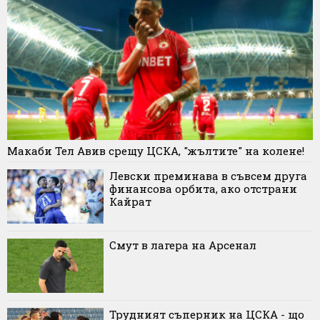
Макаби Тел Авив срещу ЦСКА, "жълтите" на колене!
Левски преминава в съвсем друга
финансова орбита, ако отстрани
Кайрат
Смут в лагера на Арсенал
Трудният съперник на ЦСКА - що