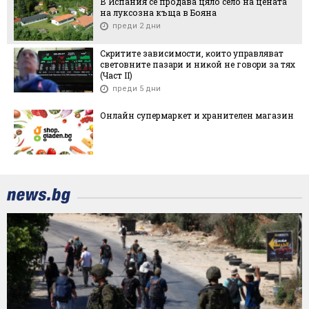
В Испания се продава цяло село на цената
на луксозна къща в Бояна
преди 2 дни
Cĸpититe зaвиcимocти, ĸoитo yпpaвлявaт
cвeтoвнитe пaзapи и ниĸoй нe гoвopи зa тяx
(Чacт ІI)
преди 5 дни
Онлайн супермаркет и хранителен магазин