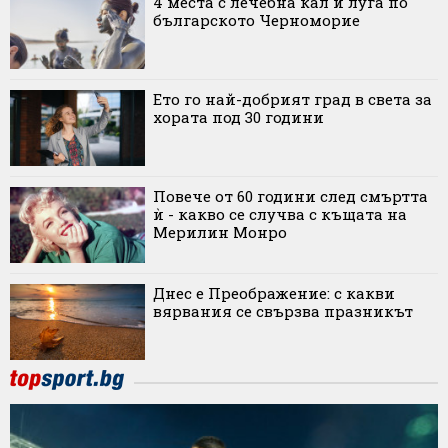
4 места с лечебна кал и луга по
българското Черноморие
Ето го най-добрият град в света за
хората под 30 години
Повече от 60 години след смъртта
ѝ - какво се случва с къщата на
Мерилин Монро
Днес е Преображение: с какви
вярвания се свързва празникът