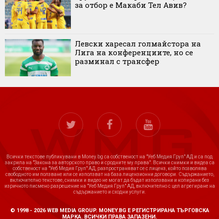
за отбор е Макаби Тел Авив?
Левски харесал голмайстора на
Лига на конференциите, но се
разминал с трансфер
Всички текстове публикувани в Money.bg са собственост на "Уеб Медия Груп" АД и са под
закрила на "Закона за авторското право и сродните му права". Всички снимки и видеа са
собственост на "Уеб Медия Груп" АД, разпространяват се с лиценз, който позволява
свободното им ползване или се използват на база лицензионни договори. Съдържанието,
включително текстове, снимки и видео не могат да бъдат използвани и копирани без
изричното писмено разрешение на "Уеб Медия Груп" АД, включително с цел агрегиране на
съдържанието и сходни услуги.
© 1998 - 2026 WEB MEDIA GROUP. MONEY.BG Е РЕГИСТРИРАНА ТЪРГОВСКА
МАРКА. ВСИЧКИ ПРАВА ЗАПАЗЕНИ.