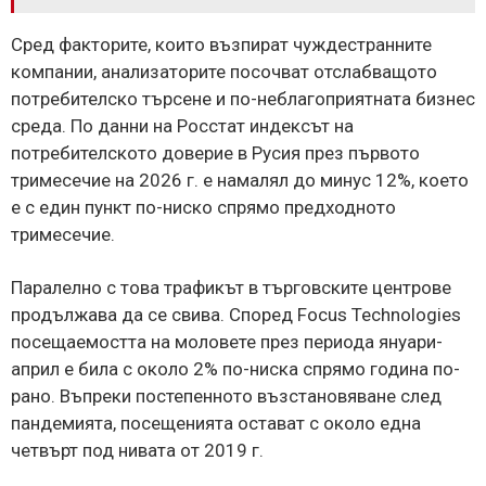
Сред факторите, които възпират чуждестранните
компании, анализаторите посочват отслабващото
потребителско търсене и по-неблагоприятната бизнес
среда. По данни на Росстат индексът на
потребителското доверие в Русия през първото
тримесечие на 2026 г. е намалял до минус 12%, което
е с един пункт по-ниско спрямо предходното
тримесечие.
Паралелно с това трафикът в търговските центрове
продължава да се свива. Според Focus Technologies
посещаемостта на моловете през периода януари-
април е била с около 2% по-ниска спрямо година по-
рано. Въпреки постепенното възстановяване след
пандемията, посещенията остават с около една
четвърт под нивата от 2019 г.