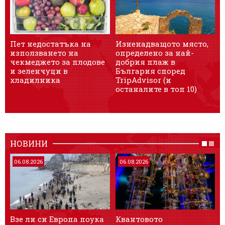
Пет недостатъка на
Изненадващото място,
използването на
определено за най-
чекмеджето за плодове
добрия плаж в
и зеленчуци в
България според
хладилника
TripAdvisor (и
останалите в топ 10)
НОВИНИ
06.08.2026
06.08.2026
Взе ли си Европа поука
Квантовото