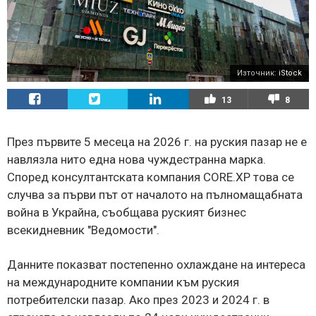
Източник:
iStock
13
8
През първите 5 месеца на 2026 г. на руския пазар не е
навлязла нито една нова чуждестранна марка.
Според консултантската компания CORE.XP това се
случва за първи път от началото на пълномащабната
война в Украйна, съобщава руският бизнес
всекидневник "Ведомости".
Данните показват постепенно охлаждане на интереса
на международните компании към руския
потребителски пазар. Ако през 2023 и 2024 г. в