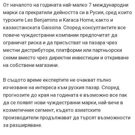
От началото на годината най-малко 7 международни
марки са прекратили дейността си в Русия, сред които
турските Les Benjamins и Karaca Home, както и
казахстанската Gaissina. Според консултантите все
повече чуждестранни компании предпочитат да
ограничат риска и да присъстват на пазара чрез
местни дистрибутори, платформи или партньорски
схеми вместо чрез директни инвестиции и откриване
на собствени магазини.
В същото време експертите не очакват пълно
изчезване на интереса към руския пазар. Според
прогнозите до края на годината е възможно все пак
да се появят нови чуждестранни марки, най-вече в
козметичния сегмент, където азиатските
производители продължават да търсят възможности
за разширяване.