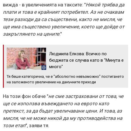
вижда - в увеличенията на таксите: "
Някой трябва да
плати и това е крайният потребител. Аз не очаквам
тези разходи да са съществени, както не мисля, че
ще има съществено увеличение, което ще дойде от
закръглянето на цените
."
Людмила Елкова: Всичко по
бюджета се случва като в "Минута е
много"
Тя беше категорична, че е "абсолютно невъзможно" постигането
на заложеното увеличение на данъчните приходи
На този фон обаче "
не сме застраховани от това, че
ще се използва въвеждането на еврото като
претекст, за да бъдат увеличавани цени. И това, аз
мисля, че не може никой да му противодейства на
този етап
", заяви тя.