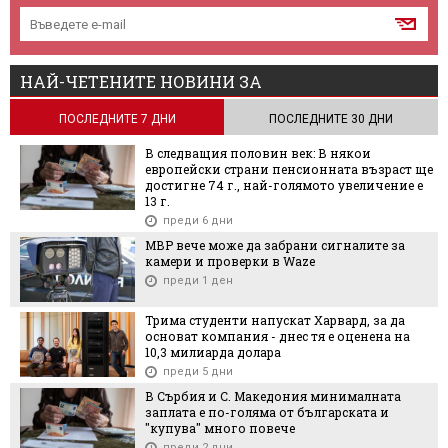
НАЙ-ЧЕТЕНИТЕ НОВИНИ ЗА
ПОСЛЕДНИТЕ 7 ДНИ
ПОСЛЕДНИТЕ 30 ДНИ
В следващия половин век: В някои
европейски страни пенсионната възраст ще
достигне 74 г., най-голямото увеличение е
13 г.
преди 6 дни
МВР вече може да забрани сигналите за
камери и проверки в Waze
преди 1 ден
Трима студенти напускат Харвард, за да
основат компания - днес тя е оценена на
10,3 милиарда долара
преди 5 дни
В Сърбия и С. Македония минималната
заплата е по-голяма от българската и
"купува" много повече
преди 2 дни