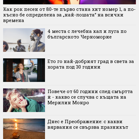
Как рок песен от 80-те първо стана хит номер 1, а по-
късно бе определена за „най-лошата“ на всички
времена
4 места с лечебна кал и луга по
българското Черноморие
Ето го най-добрият град в света за
хората под 30 години
Повече от 60 години след смъртта
ѝ - какво се случва с къщата на
Мерилин Монро
Днес е Преображение: с какви
вярвания се свързва празникът