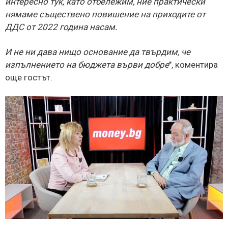
интересно тук, като отбележим, ние практически
нямаме съществено повишение на приходите от
ДДС от 2022 година насам.
И не ни дава нищо основание да твърдим, че
изпълнението на бюджета върви добре
", коментира
още гостът.