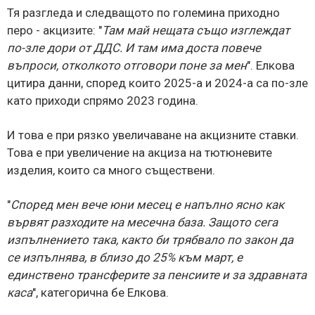
Тя разгледа и следващото по големина приходно
перо - акцизите: "
Там май нещата също изглеждат
по-зле дори от ДДС. И там има доста повече
въпроси, отколкото отговори поне за ме
н
". Елкова
цитира данни, според които 2025-а и 2024-а са по-зле
като приходи спрямо 2023 година.
И това е при рязко увеличаване на акцизните ставки.
Това е при увеличение на акциза на тютюневите
изделия, които са много съществени.
"
Според мен вече юни месец е напълно ясно как
вървят разходите на месечна база. Защото сега
изпълнението така, както би трябвало по закон да
се изпълнява, в близо до 25% към март, е
единствено трансферите за пенсиите и за здравната
каса
", категорична бе Елкова.