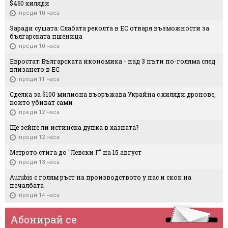
$460 хиляди
преди 10 часа
Заради сушата: Слабата реколта в ЕС отваря възможности за
българската пшеница
преди 10 часа
Евростат: Българската икономика - над 3 пъти по-голяма след
влизането в ЕС
преди 11 часа
Сделка за $100 милиона въоръжава Украйна с хиляди дронове,
които убиват сами
преди 12 часа
Ще зейне ли истинска дупка в хазната?
преди 12 часа
Метрото стига до "Левски Г" на 15 август
преди 13 часа
Aurubis с голям ръст на производството у нас и скок на
печалбата
преди 14 часа
Абонирай се