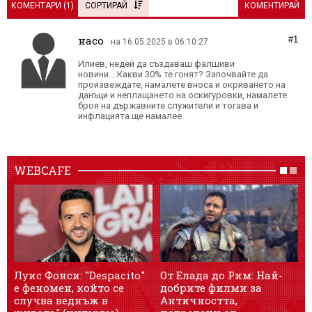
КОМЕНТАРИ (
1
)
СОРТИРАЙ
КОМЕНТИРАЙ
насо
#1
на 16.05.2025 в 06:10:27
Илиев, недей да създаваш фалшиви
новини....Какви 30% те гонят? Започвайте да
произвеждате, намалете вноса и окриването на
данъци и неплащането на оскигуровки, намалете
броя на държавните служители и тогава и
инфлацията ще намалее.
WEBCAFE
Луис Фонси: "Despacito"
От Елада до Рим: Най-
У
е феномен, който се
добрите филми за
T
случва веднъж в
Античността,
с