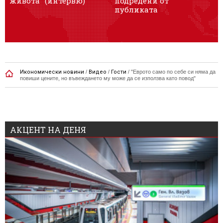
живота" (интервю)
подредени от
публиката
Икономически новини
/
Видео
/
Гости
/
"Еврото само по себе си няма да
повиши цените, но въвеждането му може да се използва като повод"
АКЦЕНТ НА ДЕНЯ