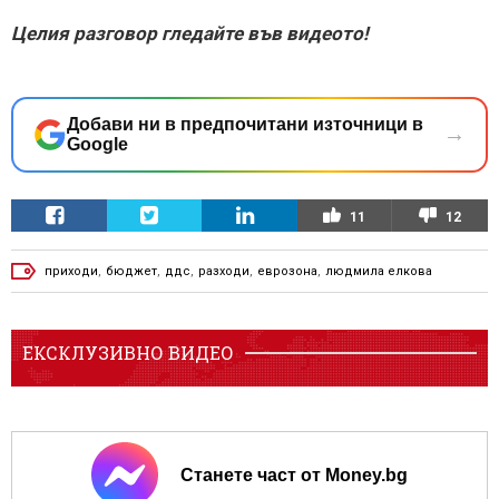
Целия разговор гледайте във видеото!
Добави ни в предпочитани източници в
→
Google
11
12
приходи
,
бюджет
,
ддс
,
разходи
,
еврозона
,
людмила елкова
ЕКСКЛУЗИВНО ВИДЕО
Станете част от Money.bg