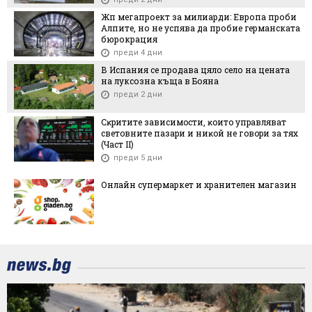
Жп мегапроект за милиарди: Европа проби
Алпите, но не успява да пробие германската
бюрокрация
преди 4 дни
В Испания се продава цяло село на цената
на луксозна къща в Бояна
преди 2 дни
Cĸpититe зaвиcимocти, ĸoитo yпpaвлявaт
cвeтoвнитe пaзapи и ниĸoй нe гoвopи зa тяx
(Чacт ІI)
преди 5 дни
Онлайн супермаркет и хранителен магазин