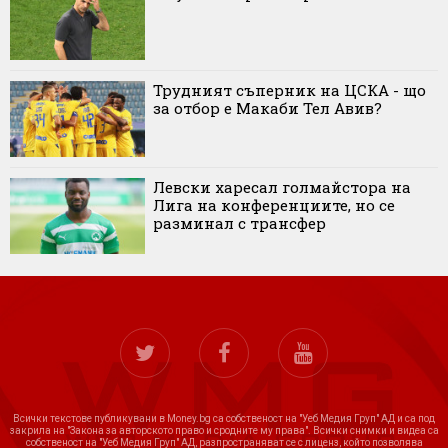
Трудният съперник на ЦСКА - що
за отбор е Макаби Тел Авив?
Левски харесал голмайстора на
Лига на конференциите, но се
разминал с трансфер
Всички текстове публикувани в Money.bg са собственост на "Уеб Медия Груп" АД и са под
закрила на "Закона за авторското право и сродните му права". Всички снимки и видеа са
собственост на "Уеб Медия Груп" АД, разпространяват се с лиценз, който позволява