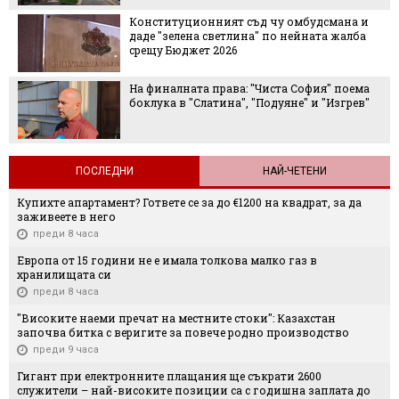
Конституционният съд чу омбудсмана и
даде "зелена светлина" по нейната жалба
срещу Бюджет 2026
На финалната права: "Чиста София" поема
боклука в "Слатина", "Подуяне" и "Изгрев"
ПОСЛЕДНИ
НАЙ-ЧЕТЕНИ
Купихте апартамент? Гответе се за до €1200 на квадрат, за да
заживеете в него
преди 8 часа
Европа от 15 години не е имала толкова малко газ в
хранилищата си
преди 8 часа
"Високите наеми пречат на местните стоки": Казахстан
започва битка с веригите за повече родно производство
преди 9 часа
Гигант при електронните плащания ще съкрати 2600
служители – най-високите позиции са с годишна заплата до