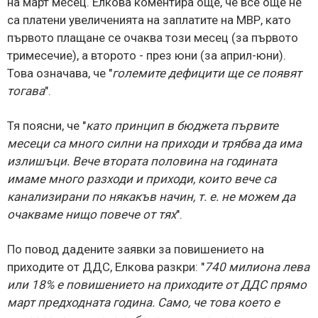
на март месец. Елкова коментира още, че все още не
са платени увеличенията на заплатите на МВР, като
първото плащане се очаква този месец (за първото
тримесечие), а второто - през юни (за април-юни).
Това означава, че "
големите дефицити ще се появят
тогава
".
Тя поясни, че "
като принцип в бюджета първите
месеци са много силни на приходи и трябва да има
излишъци. Вече втората половина на годината
имаме много разходи и приходи, които вече са
канализирани по някакъв начин, т. е. не можем да
очакваме нищо повече от тях
".
По повод дадените заявки за повишението на
приходите от ДДС, Елкова разкри: "
740 милиона лева
или 18% е повишението на приходите от ДДС прямо
март предходната година. Само, че това което е