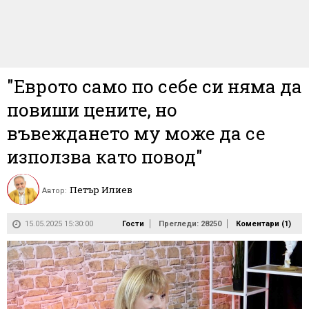
"Еврото само по себе си няма да
повиши цените, но
въвеждането му може да се
използва като повод"
Петър Илиев
Автор:
15.05.2025 15:30:00
Гости
Прегледи: 28250
Коментари (
1
)