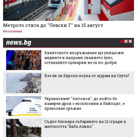
Метрото стига до "Левски Г" на 15 август
Икономика
Квантовото въоръжаване ще унищожи
медиите и направи знанието лукс,
останалите сценарии не са по-добри
Взе ли си Европа поука от щурма на Сеута?
Украинският "Антонов", до който бе
намерен дрон с експлозиви в Лайпциг, е
превозвал оръжие
Съдът блокира събарянето на 12 сгради в
местността "Баба Алино"