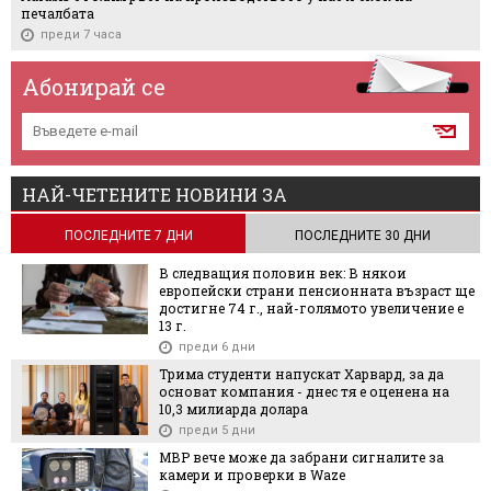
печалбата
преди 7 часа
Абонирай се
НАЙ-ЧЕТЕНИТЕ НОВИНИ ЗА
ПОСЛЕДНИТЕ 7 ДНИ
ПОСЛЕДНИТЕ 30 ДНИ
В следващия половин век: В някои
европейски страни пенсионната възраст ще
достигне 74 г., най-голямото увеличение е
13 г.
преди 6 дни
Трима студенти напускат Харвард, за да
основат компания - днес тя е оценена на
10,3 милиарда долара
преди 5 дни
МВР вече може да забрани сигналите за
камери и проверки в Waze