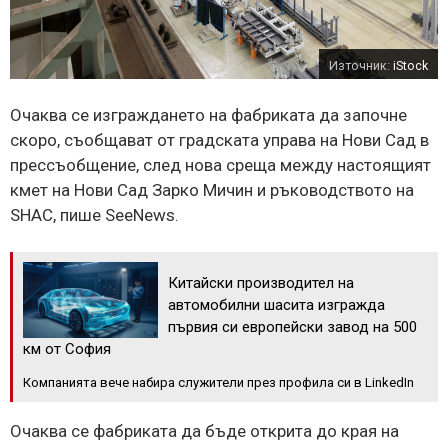
Източник:
iStock
Очаква се изграждането на фабриката да започне
скоро, съобщават от градската управа на Нови Сад в
прессъобщение, след нова среща между настоящият
кмет на Нови Сад Зарко Мичин и ръководството на
SHAC, пише SeeNews.
Китайски производител на
автомобилни шасита изгражда
първия си европейски завод на 500
км от София
Компанията вече набира служители през профила си в LinkedIn
Очаква се фабриката да бъде открита до края на