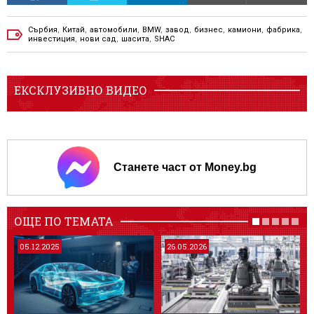
Сърбия
,
Китай
,
автомобили
,
BMW
,
завод
,
бизнес
,
камиони
,
фабрика
,
инвестиция
,
нови сад
,
шасита
,
SHAC
ЕКСКЛУЗИВНО ВИДЕО
Станете част от Money.bg
ОЩЕ ПО ТЕМАТА
05.12.2025
26.05.2026