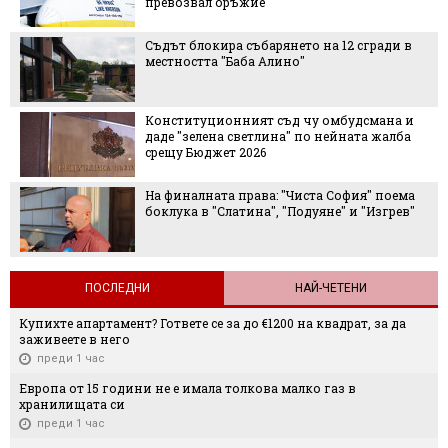
превозвал оръжие
Съдът блокира събарянето на 12 сгради в
местността "Баба Алино"
Конституционният съд чу омбудсмана и
даде "зелена светлина" по нейната жалба
срещу Бюджет 2026
На финалната права: "Чиста София" поема
боклука в "Слатина", "Подуяне" и "Изгрев"
ПОСЛЕДНИ
НАЙ-ЧЕТЕНИ
Купихте апартамент? Гответе се за до €1200 на квадрат, за да
заживеете в него
преди 1 час
Европа от 15 години не е имала толкова малко газ в
хранилищата си
преди 1 час