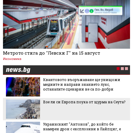
Метрото стига до "Левски Г" на 15 август
Икономика
Квантовото въоръжаване ще унищожи
медиите и направи знанието лукс,
останалите сценарии не са по-добри
Взе ли си Европа поука от щурма на Сеута?
Украинският "Антонов", до който бе
намерен дрон с експлозиви в Лайпциг, е