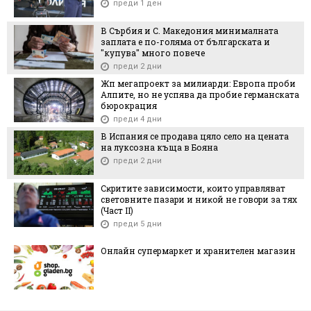
преди 1 ден
В Сърбия и С. Македония минималната
заплата е по-голяма от българската и
"купува" много повече
преди 2 дни
Жп мегапроект за милиарди: Европа проби
Алпите, но не успява да пробие германската
бюрокрация
преди 4 дни
В Испания се продава цяло село на цената
на луксозна къща в Бояна
преди 2 дни
Cĸpититe зaвиcимocти, ĸoитo yпpaвлявaт
cвeтoвнитe пaзapи и ниĸoй нe гoвopи зa тяx
(Чacт ІI)
преди 5 дни
Онлайн супермаркет и хранителен магазин