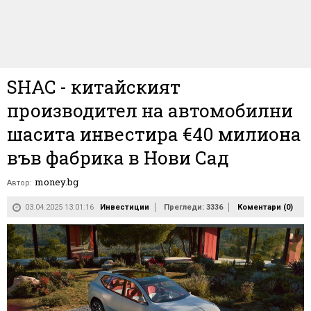
SHAC - китайският
производител на автомобилни
шасита инвестира €40 милиона
във фабрика в Нови Сад
money.bg
Автор:
03.04.2025 13:01:16
Инвестиции
Прегледи: 3336
Коментари (
0
)