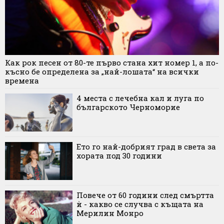
Как рок песен от 80-те първо стана хит номер 1, а по-
късно бе определена за „най-лошата“ на всички
времена
4 места с лечебна кал и луга по
българското Черноморие
Ето го най-добрият град в света за
хората под 30 години
Повече от 60 години след смъртта
ѝ - какво се случва с къщата на
Мерилин Монро