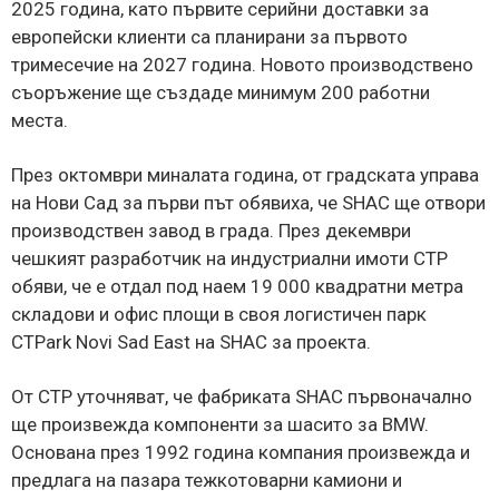
2025 година, като първите серийни доставки за
европейски клиенти са планирани за първото
тримесечие на 2027 година. Новото производствено
съоръжение ще създаде минимум 200 работни
места.
През октомври миналата година, от градската управа
на Нови Сад за първи път обявиха, че SHAC ще отвори
производствен завод в града. През декември
чешкият разработчик на индустриални имоти CTP
обяви, че е отдал под наем 19 000 квадратни метра
складови и офис площи в своя логистичен парк
CTPark Novi Sad East на SHAC за проекта.
От CTP уточняват, че фабриката SHAC първоначално
ще произвежда компоненти за шасито за BMW.
Основана през 1992 година компания произвежда и
предлага на пазара тежкотоварни камиони и