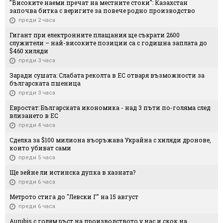
"Високите наеми пречат на местните стоки": Казахстан
започва битка с веригите за повече родно производство
преди 2 часа
Гигант при електронните плащания ще съкрати 2600
служители – най-високите позиции са с годишна заплата до
$460 хиляди
преди 3 часа
Заради сушата: Слабата реколта в ЕС отваря възможности за
българската пшеница
преди 3 часа
Евростат: Българската икономика - над 3 пъти по-голяма след
влизането в ЕС
преди 4 часа
Сделка за $100 милиона въоръжава Украйна с хиляди дронове,
които убиват сами
преди 5 часа
Ще зейне ли истинска дупка в хазната?
преди 6 часа
Метрото стига до "Левски Г" на 15 август
преди 6 часа
Aurubis с голям ръст на производството у нас и скок на