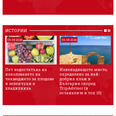
ИСТОРИИ
05.08.2026
05.08.2026
Пет недостатъка на
Изненадващото място,
използването на
определено за най-
чекмеджето за плодове
добрия плаж в
и зеленчуци в
България според
хладилника
TripAdvisor (и
останалите в топ 10)