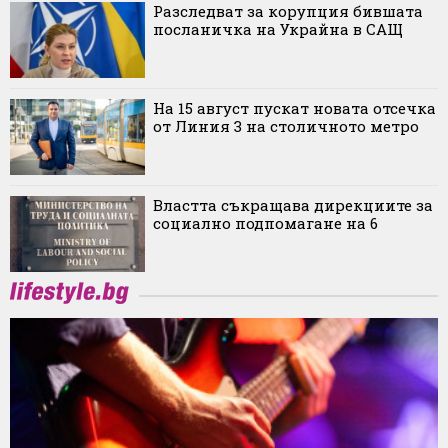
Разследват за корупция бившата
посланичка на Украйна в САЩ
На 15 август пускат новата отсечка
от Линия 3 на столичното метро
Властта съкращава дирекциите за
социално подпомагане на 6