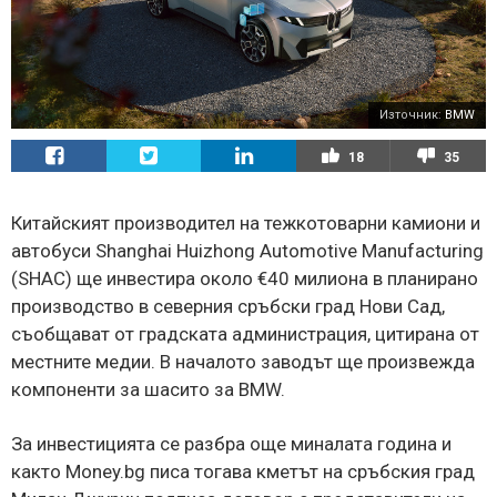
Източник:
BMW
18
35
Китайският производител на тежкотоварни камиони и
автобуси Shanghai Huizhong Automotive Manufacturing
(SHAC) ще инвестира около €40 милиона в планирано
производство в северния сръбски град Нови Сад,
съобщават от градската администрация, цитирана от
местните медии. В началото заводът ще произвежда
компоненти за шасито за BMW.
За инвестицията се разбра още миналата година и
както Money.bg писа тогава кметът на сръбския град