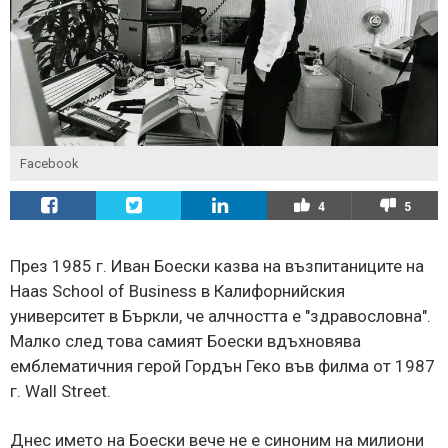
Facebook
4
5
През 1985 г. Иван Боески казва на възпитаниците на
Haas School of Business в Калифорнийския
университет в Бъркли, че алчността е "здравословна".
Малко след това самият Боески вдъхновява
емблематичния герой Гордън Геко във филма от 1987
г. Wall Street.
Днес името на Боески вече не е синоним на милиони