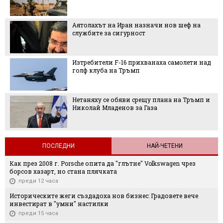
Аятолахът на Иран назначи нов шеф на
службите за сигурност
Изтребители F-16 прихванаха самолети над
голф клуба на Тръмп
Нетаняху се обяви срещу плана на Тръмп и
Николай Младенов за Газа
ПОСЛЕДНИ
НАЙ-ЧЕТЕНИ
Как през 2008 г. Porsche опита да "глътне" Volkswagen чрез
борсов хазарт, но стана плячката
преди 12 часа
Историческите жеги създадоха нов бизнес: Градовете вече
инвестират в "умни" настилки
преди 15 часа