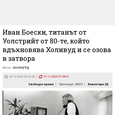
Иван Боески, титанът от
Уолстрийт от 80-те, който
вдъхновява Холивуд и се озова
в затвора
money.bg
Автор:
06.12.2020 09:25:58
07.12.2020 07:38:41
Свободно време
Прегледи: 20927
Коментари (
0
)