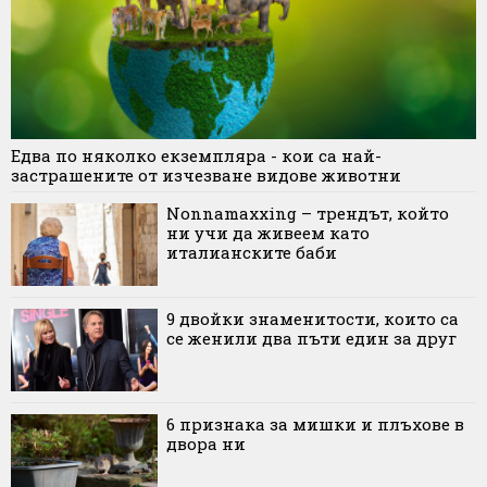
Едва по няколко екземпляра - кои са най-
застрашените от изчезване видове животни
Nonnamaxxing – трендът, който
ни учи да живеем като
италианските баби
9 двойки знаменитости, които са
се женили два пъти един за друг
6 признака за мишки и плъхове в
двора ни