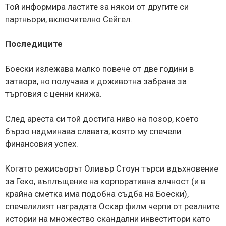
Той информира ластите за някои от другите си
партньори, включително Сейгел.
Последиците
Боески излежава малко повече от две години в
затвора, но получава и доживотна забрана за
търговия с ценни книжа.
След ареста си той достига ниво на позор, което
бързо надминава славата, която му спечели
финансовия успех.
Когато режисьорът Оливър Стоун търси вдъхновение
за Геко, въплъщение на корпоративна алчност (и в
крайна сметка има подобна съдба на Боески),
спечелилият наградата Оскар филм черпи от реалните
истории на множество скандални инвеститори като