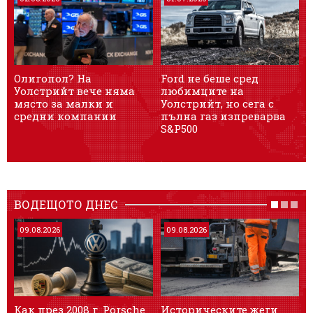
Олигопол? На
Ford не беше сред
С
Уолстрийт вече няма
любимците на
място за малки и
Уолстрийт, но сега с
У
средни компании
пълна газ изпреварва
S&P500
ВОДЕЩОТО ДНЕС
09.08.2026
09.08.2026
Как през 2008 г. Porsche
Историческите жеги
A