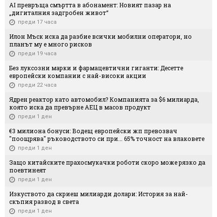
AI превръща смъртта в абонамент: Новият пазар на
„дигиталния задгробен живот“
преди 17 часа
Илон Мъск иска да разбие всички мобилни оператори, но
планът му е много рисков
преди 19 часа
Без луксозни марки и фармацевтични гиганти: Десетте
европейски компании с най-високи акции
преди 22 часа
Ядрен реактор като автомобил? Компанията за $6 милиарда,
която иска да превърне АЕЦ в масов продукт
преди 1 ден
€3 милиона бонуси: Водещ европейски жп превозвач
"поощрява" ръководството си при... 65% точност на влаковете
преди 1 ден
Защо китайските прахосмукачки роботи скоро може рязко да
поевтинеят
преди 1 ден
Изкуството да скриеш милиарди долари: История за най-
скъпия развод в света
преди 1 ден