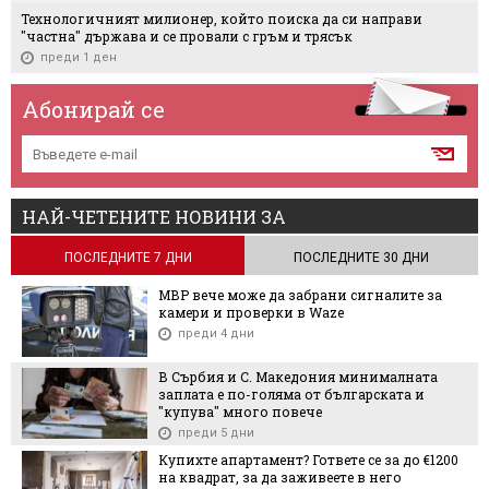
Технологичният милионер, който поиска да си направи
"частна" държава и се провали с гръм и трясък
преди 1 ден
Абонирай се
НАЙ-ЧЕТЕНИТЕ НОВИНИ ЗА
ПОСЛЕДНИТЕ 7 ДНИ
ПОСЛЕДНИТЕ 30 ДНИ
МВР вече може да забрани сигналите за
камери и проверки в Waze
преди 4 дни
В Сърбия и С. Македония минималната
заплата е по-голяма от българската и
"купува" много повече
преди 5 дни
Купихте апартамент? Гответе се за до €1200
на квадрат, за да заживеете в него