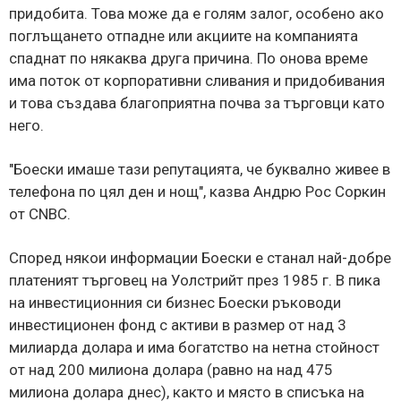
придобита. Това може да е голям залог, особено ако
поглъщането отпадне или акциите на компанията
спаднат по някаква друга причина. По онова време
има поток от корпоративни сливания и придобивания
и това създава благоприятна почва за търговци като
него.
"Боески имаше тази репутацията, че буквално живее в
телефона по цял ден и нощ", казва Андрю Рос Соркин
от CNBC.
Според някои информации Боески е станал най-добре
платеният търговец на Уолстрийт през 1985 г. В пика
на инвестиционния си бизнес Боески ръководи
инвестиционен фонд с активи в размер от над 3
милиарда долара и има богатство на нетна стойност
от над 200 милиона долара (равно на над 475
милиона долара днес), както и място в списъка на