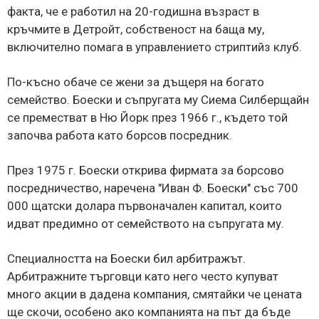
факта, че е работил на 20-годишна възраст в
кръчмите в Детройт, собственост на баща му,
включително помага в управлението стриптийз клуб.
По-късно обаче се жени за дъщеря на богато
семейство. Боески и съпругата му Сиема Силберщайн
се преместват в Ню Йорк през 1966 г., където той
започва работа като борсов посредник.
През 1975 г. Боески открива фирмата за борсово
посредничество, наречена "Иван Ф. Боески" със 700
000 щатски долара първоначален капитал, които
идват предимно от семейството на съпругата му.
Специалността на Боески бил арбитражът.
Арбитражните търговци като него често купуват
много акции в дадена компания, смятайки че цената
ще скочи, особено ако компанията на път да бъде