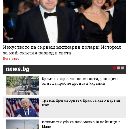
Изкуството да скриеш милиарди долари: История
за най-скъпия развод в света
Богатство
Кремъл хвърля танкове с антидрон щит в
опит да пробие фронта в Украйна
Тръмп: Преговорите с Иран са като партия
шах
Ислямисти убиха най-малко 10 войници в
Мали