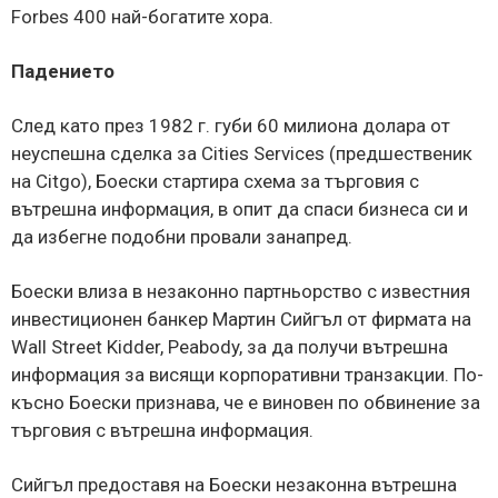
Forbes 400 най-богатите хора.
Падението
След като през 1982 г. губи 60 милиона долара от
неуспешна сделка за Cities Services (предшественик
на Citgo), Боески стартира схема за търговия с
вътрешна информация, в опит да спаси бизнеса си и
да избегне подобни провали занапред.
Боески влиза в незаконно партньорство с известния
инвестиционен банкер Мартин Сийгъл от фирмата на
Wall Street Kidder, Peabody, за да получи вътрешна
информация за висящи корпоративни транзакции. По-
късно Боески признава, че е виновен по обвинение за
търговия с вътрешна информация.
Сийгъл предоставя на Боески незаконна вътрешна