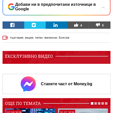
Добави ни в предпочитани източници в
→
Google
4
5
търговия
,
акции
,
титан
,
милиони
,
Боески
ЕКСКЛУЗИВНО ВИДЕО
Станете част от Money.bg
ОЩЕ ПО ТЕМАТА
02.08.2026
31.07.2026