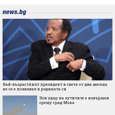
Най-възрастният президент в света от два месеца
не се е появявал в родината си
Нов удар на хутитите е извършен
срещу град Мока