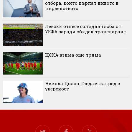
отбора, които дърпат нивото в
първенството
Левски отнесе солидна глоба от
УЕФА заради обиден транспарант
ЦСКА взима още трима
Никола Цолов: Гледам напред с
увереност