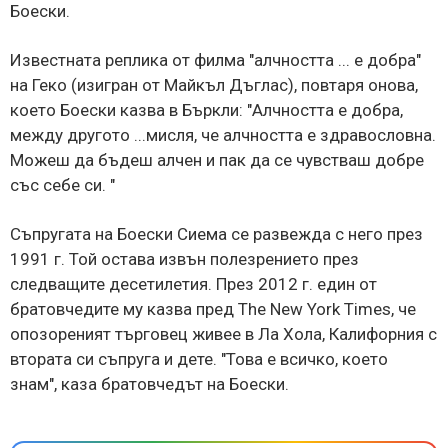
Боески.
Известната реплика от филма "алчността ... е добра"
на Геко (изигран от Майкъл Дъглас), повтаря онова,
което Боески казва в Бъркли: "Алчността е добра,
между другото ...мисля, че алчността е здравословна.
Можеш да бъдеш алчен и пак да се чувстваш добре
със себе си. "
Съпругата на Боески Сиема се развежда с него през
1991 г. Той остава извън полезрението през
следващите десетилетия. През 2012 г. един от
братовчедите му казва пред The ​​New York Times, че
опозореният търговец живее в Ла Хола, Калифорния с
втората си съпруга и дете. "Това е всичко, което
знам", каза братовчедът на Боески.