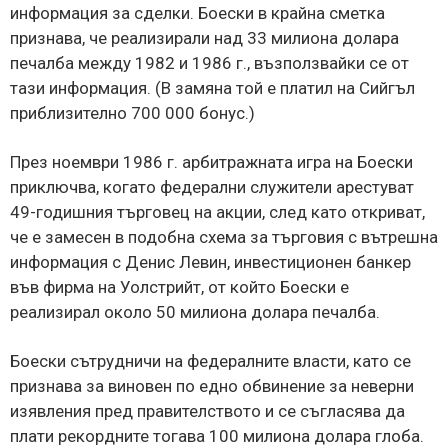
информация за сделки. Боески в крайна сметка
признава, че реализирали над 33 милиона долара
печалба между 1982 и 1986 г., възползвайки се от
тази информация. (В замяна той е платил на Сийгъл
приблизително 700 000 бонус.)
През ноември 1986 г. арбитражната игра на Боески
приключва, когато федерални служители арестуват
49-годишния търговец на акции, след като откриват,
че е замесен в подобна схема за търговия с вътрешна
информация с Денис Левин, инвестиционен банкер
във фирма на Уолстрийт, от който Боески е
реализирал около 50 милиона долара печалба.
Боески сътрудничи на федералните власти, като се
признава за виновен по едно обвинение за неверни
изявления пред правителството и се съгласява да
плати рекордните тогава 100 милиона долара глоба.