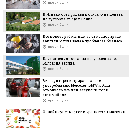
преди 3 дни
В Испания се продава цяло село на цената
на луксозна къща в Бояна
преди 5 дни
Все повече работници са със запорирани
заплати и това вече е проблем за бизнеса
преди 5 дни
Единственият останал целулозен завод в
България загива
преди 6 дни
Българите регистрират повече
употребявани Mercedes, BMW и Audi,
отколкото всички закупени нови
автомобили
преди 5 дни
Онлайн супермаркет и хранителен магазин