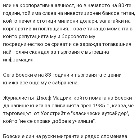
или на корпоративна алчност, но в началото на 80-те
години, той има слава на инвестиционен банков титан,
който печели стотици милиони долари, залагайки на
корпоративни поглъщания. Това е така до момента в
който репутацията му и борсовото му
посредничество се сриват и се заражда тогавашния
най-голям скандал за търговия с вътрешна
информация.
Сега Боески е на 83 години и търговията с ценни
книжа все още му е забранена.
Журналистът Джеф Мадрик, който помага на Боески
да напише книга за сливанията през 1985 г., казва, че
търговецът от Уолстрийт е "класически аутсайдер",
който "не се справя добре в училище".
Боески е син на руски мигранти и рядко споменава